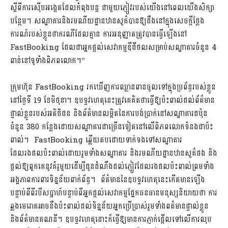
ស្តីពីការស៊ើបអង្កេតដែលកំពុងបន្ត ជាមួយភ្ញៀវរបស់យើងនៅពេលយើងសិក្សា
បន្ថែម។ សណ្ឋាគារនិងរមណីយដ្ឋានឋានសួគ៌បានឱ្យដឹងនៅក្នុងសេចក្តីថ្លែង
ការណ៍របស់ខ្លួនថាករណីដែលគ្មាន ការអនុញ្ញាតត្រូវបានធ្វើឡើងនៅ
FastBooking ដែលជាអ្នកផ្តល់សេវាកម្មឌីជីថលសម្រាប់សណ្ឋាគារចំនួន 4
ពាន់នៅទូទាំងពិភពលោក។”
ក្រុមហ៊ុន FastBooking រកឃើញការឈ្លានពានចូលទៅក្នុងប្រព័ន្ធរបស់ខ្លួន
នៅថ្ងៃទី 19 ខែមិថុនា។ ឧបទ្ទវហេតុនេះត្រូវគេគិតថាធ្វើឱ្យប៉ះពាល់ដល់ព័ត៌មាន
ផ្ទាល់ខ្លួនរបស់អតិថិជន និងព័ត៌មានលម្អិតនៃការបង់ប្រាក់នៅសណ្ឋាគារជប៉ុន
ចំនួន 380 កន្លែងដោយសណ្ឋាគារជាច្រើនទៀតនៅលើពិភពលោកទំនងជាប៉ះ
ពាល់។ FastBooking ឆ្លើយតបដោយទាក់ទងទៅសណ្ឋាគារ
ដែលរងផលប៉ះពាល់ដោយរួមទាំងសណ្ឋាគារ និងរមណីយដ្ឋានឋានសួគ៌ផង និង
ផ្តល់ឱ្យពួកគេនូវគំរូមួយដើម្បីជូនដំណឹងដល់ភ្ញៀវដែលរងផលប៉ះពាល់ព្រមទាំង
អង្គភាពការពារទិន្នន័យពាក់ព័ន្ធ។ ព័ត៌មាននៃឧបទ្ទវហេតុនេះកើតមានឡើង
បន្ទាប់ពីពីរបីសប្តាហ៍បន្ទាប់ពីអ្នកផ្តល់សេវាកម្មផ្នែកធនធានមនុស្សនិយាយថា ការ
ឆ្លងមេរោគអាចនឹងប៉ះពាល់ដល់ទិន្នន័យអ្នកប្រើប្រាស់រួមទាំងពត៌មានផ្ទាល់ខ្លួន
និងព័ត៌មានគណនី។ ឧបទ្ទវហេតុនោះក៏ធ្វើឱ្យមានការភ្ញាក់ផ្អើលទៅលើការលុប