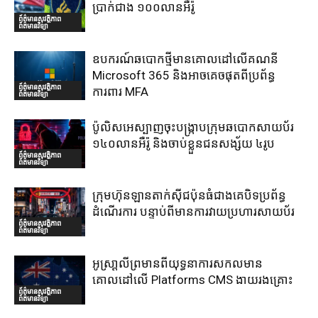
ប្រាក់ជាង ១០០លានអឺរ៉ូ
ព័ត៌មានសុវត្ថិភាព
ព័ត៌មានវិទ្យា
ឧបករណ៍ឆបោកថ្មីមានគោលដៅលើគណនី
Microsoft 365 និងអាចគេចផុតពីប្រព័ន្ធ
ព័ត៌មានសុវត្ថិភាព
ការពារ MFA
ព័ត៌មានវិទ្យា
ប៉ូលិសអេស្បាញចុះបង្រ្កាបក្រុមឆបោកសាយប័រ
១៤០លានអឺរ៉ូ និងចាប់ខ្លួនជនសង្ស័យ ៤រូប
ព័ត៌មានសុវត្ថិភាព
ព័ត៌មានវិទ្យា
ក្រុមហ៊ុនឡានតាក់ស៊ីជប៉ុនធំជាងគេបិទប្រព័ន្ធ
ដំណើរការ បន្ទាប់ពីមានការវាយប្រហារសាយប័រ
ព័ត៌មានសុវត្ថិភាព
ព័ត៌មានវិទ្យា
អូស្រា្តលីព្រមានពីយុទ្ធនាការសកលមាន
គោលដៅលើ Platforms CMS ងាយរងគ្រោះ
ព័ត៌មានសុវត្ថិភាព
ព័ត៌មានវិទ្យា