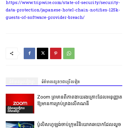
https://www.tripwire.com/state-of-security/security-
data-protection/japanese-hotel-chain-notifies-125k-
guests-of-software-provider-breach/
ព័ត៌មានស្រដៀងគ្នា
ព័ត៌មានផ្សេងៗជាច្រើនទៀត
Zoom ព្រមានពីភាពងាយរងគ្រោះដែលអនុញ្ញាត
ឱ្យមានការគ្រប់គ្រងលើគណនី
ព័ត៌មានសុវត្ថិភាព
ព័ត៌មានវិទ្យា
ប៉ូលិសហូឡង់ចាប់ក្រុមវិនិយោគឆបោកដែលលួច