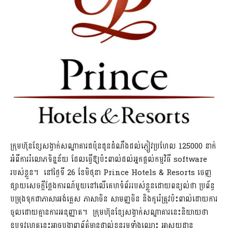
ក្រុមហ៊ុនខ្សែសង្វាក់សណ្ឋាគារជប៉ុនជូនដំណឹងដល់ភ្ញៀវប្រហែល 125000 នាក់
អំពីការរំលោភទិន្នន័យ ដែលធ្វើឱ្យប៉ះពាល់ដល់អ្នកផ្តល់កម្មវិធី software
របស់ខ្លួន។ នៅថ្ងៃទី 26 ខែមិថុនា Prince Hotels & Resorts ចេញ
ផ្សាយសេចក្តីថ្លែងការណ៍មួយនៅលើគេហទំព័ររបស់ខ្លួនដោយពន្យល់ថា ប្រព័ន្ធ
បម្រុងទុកជាភាសាអង់គ្លេស ភាសាចិន សាមញ្ញចិន និងកូរ៉េត្រូវប៉ះពាល់ដោយការ
ចូលដោយគ្មានការអនុញ្ញាត។ ក្រុមហ៊ុនខ្សែសង្វាក់សណ្ឋាគារនេះនិយាយថា
ឧបទ្ទវហេតុនេះអាចបង្ហាញព័ត៌មានផ្ទាល់ខ្លួនរួមទាំងឈ្មោះ អាសយដ្ឋាន