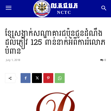
ល.គ.ជ.ប.ភ
NCTC
ខ្សែសង្វាក់សណ្ឋាគារជប៉ុនជូនដំណឹង
ដល់ភ្ញៀវ 125 ពាន់នាក់អំពីការរំលោភ
បំពាន
July 1, 2018
0