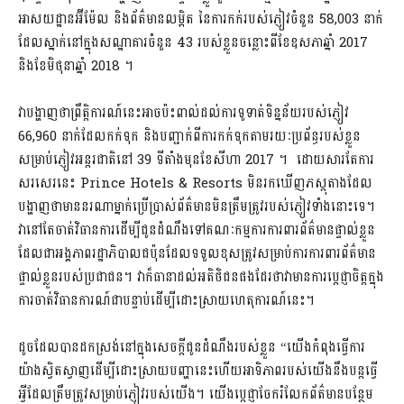
អាសយដ្ឋានអ៊ីម៉ែល និងព័ត៌មានលម្អិត នៃការកក់របស់ភ្ញៀវចំនួន 58,003 នាក់
ដែលស្នាក់នៅក្នុងសណ្ឋាគារចំនួន 43 របស់ខ្លួនចន្លោះពីខែឧសភាឆ្នាំ 2017
និងខែមិថុនាឆ្នាំ 2018 ។
វាបង្ហាញថាព្រឹត្តិការណ៍នេះអាចប៉ះពាល់ដល់ការទូទាត់ទិន្នន័យរបស់ភ្ញៀវ
66,960 នាក់ដែលកក់ទុក និងបញ្ជាក់ពីការកក់ទុកតាមរយៈប្រព័ន្ធរបស់ខ្លួន
សម្រាប់ភ្ញៀវអន្តរជាតិនៅ 39 ទីតាំងមុនខែសីហា 2017 ។ ដោយសារតែការ
សរសេរនេះ Prince Hotels & Resorts មិនរកឃើញភស្តុតាងដែល
បង្ហាញថាមាននរណាម្នាក់ប្រើប្រាស់ព័ត៌មានមិនត្រឹមត្រូវរបស់ភ្ញៀវទាំងនោះទេ។
វានៅតែចាត់វិធានការដើម្បីជូនដំណឹងទៅគណៈកម្មការការពារព័ត៌មានផ្ទាល់ខ្លួន
ដែលជាអង្គភាពរដ្ឋាភិបាលជប៉ុនដែលទទួលខុសត្រូវសម្រាប់ការការពារព័ត៌មាន
ផ្ទាល់ខ្លួនរបស់ប្រជាជន។ វាក៏ធានាដល់អតិថិជនផងដែរថាវាមានការប្តេជ្ញាចិត្តក្នុង
ការចាត់វិធានការណ៍ជាបន្ទាប់ដើម្បីដោះស្រាយហេតុការណ៍នេះ។
ដូចដែលបានដកស្រង់នៅក្នុងសេចក្តីជូនដំណឹងរបស់ខ្លួន “យើងកំពុងធ្វើការ
យ៉ាងស្វិតស្វាញដើម្បីដោះស្រាយបញ្ហានេះហើយអាទិភាពរបស់យើងនឹងបន្តធ្វើ
អ្វីដែលត្រឹមត្រូវសម្រាប់ភ្ញៀវរបស់យើង។ យើងប្តេជ្ញាចែករំលែកព័ត៌មានបន្ថែម