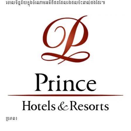
ចោលទិន្នន័យក្នុងចំណោមអតិថិជនដែលរងផលប៉ះពាល់ផងដែរ៕
ប្រភព៖