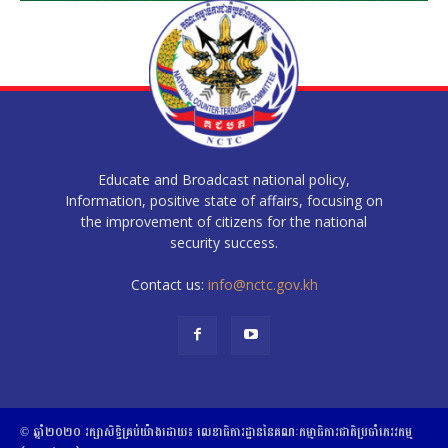
Educate and Broadcast national policy,
Information, positive state of affairs, focusing on
the improvement of citizens for the national
security success.
Contact us:
info@nctc.gov.kh
© ឆ្នាំ២០២០​ ​រក្សាសិទ្ធិ​គ្រប់យ៉ាង​ដោយ​៖​ ​លេខាធិការដ្ឋាននៃគណៈកម្មាធិការជាតិប្រចាំភេរវកម្ម