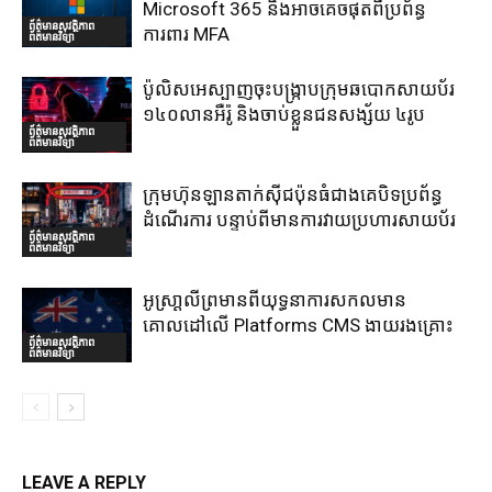
Microsoft 365 និងអាចគេចផុតពីប្រព័ន្ធ
ព័ត៌មានសុវត្ថិភាព
ការពារ MFA
ព័ត៌មានវិទ្យា
ប៉ូលិសអេស្បាញចុះបង្រ្កាបក្រុមឆបោកសាយប័រ
១៤០លានអឺរ៉ូ និងចាប់ខ្លួនជនសង្ស័យ ៤រូប
ព័ត៌មានសុវត្ថិភាព
ព័ត៌មានវិទ្យា
ក្រុមហ៊ុនឡានតាក់ស៊ីជប៉ុនធំជាងគេបិទប្រព័ន្ធ
ដំណើរការ បន្ទាប់ពីមានការវាយប្រហារសាយប័រ
ព័ត៌មានសុវត្ថិភាព
ព័ត៌មានវិទ្យា
អូស្រា្តលីព្រមានពីយុទ្ធនាការសកលមាន
គោលដៅលើ Platforms CMS ងាយរងគ្រោះ
ព័ត៌មានសុវត្ថិភាព
ព័ត៌មានវិទ្យា
LEAVE A REPLY