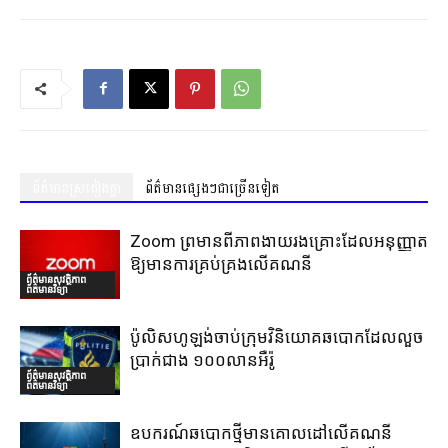
ព័ត៌មានស្រដៀងគ្នា
ព័ត៌មានផ្សេងៗជាច្រើនទៀត
Zoom ព្រមានពីភាពងាយរងគ្រោះដែលអនុញ្ញាត
ឱ្យមានការគ្រប់គ្រងលើគណនី
ព័ត៌មានសុវត្ថិភាព
ព័ត៌មានវិទ្យា
ប៉ូលិសហូឡង់ចាប់ក្រុមវិនិយោគឆបោកដែលលួច
ប្រាក់ជាង ១០០លានអឺរ៉ូ
ព័ត៌មានសុវត្ថិភាព
ព័ត៌មានវិទ្យា
ឧបករណ៍ឆបោកថ្មីមានគោលដៅលើគណនី