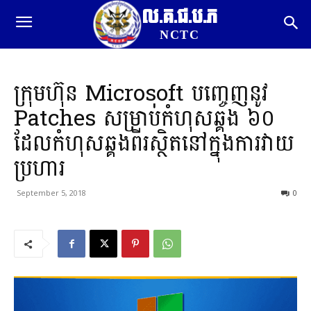
ល.គ.ជ.ប.ភ
NCTC
ក្រុមហ៊ុន Microsoft បញ្ចេញនូវ
Patches សម្រាប់កំហុសឆ្គង ៦០
ដែលកំហុសឆ្គងពីរស្ថិតនៅក្នុងការវាយ
ប្រហារ
September 5, 2018
0