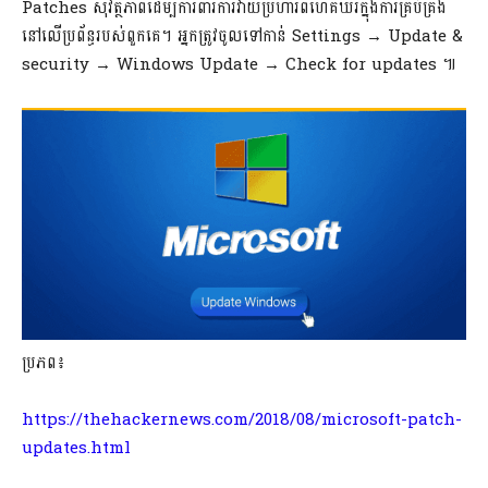
Patches សុវត្ថិភាពដើម្បីការពារការវាយប្រហារពីហេគឃ័រក្នុងការគ្រប់គ្រង
នៅលើប្រព័ន្ធរបស់ពួកគេ។ អ្នកត្រូវចូលទៅកាន់ Settings → Update &
security → Windows Update → Check for updates ៕
ប្រភព៖
https://thehackernews.com/2018/08/microsoft-patch-
updates.html