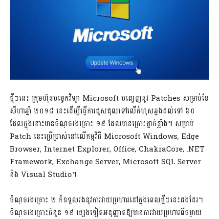
ថ្មីៗនេះ ក្រុមហ៊ុនបច្ចេកវិទ្យា Microsoft បញ្ចេញនូវ Patches សម្រាប់ខែ
សីហាឆ្នាំ ២០១៨ នេះដើម្បីធ្វើការជួសជុលទៅលើកំហុសឆ្គងដល់ទៅ ៦០
ដែលក្នុងនោះមានចំណុចរងគ្រោះ ១៩ ដែលមានគ្រោះថ្នាក់ខ្លាំង។ សម្រាប់
Patch នេះប្រើប្រាស់នៅលើកម្មវិធី Microsoft Windows, Edge
Browser, Internet Explorer, Office, ChakraCore, .NET
Framework, Exchange Server, Microsoft SQL Server
និង Visual Studio។
ចំណុចរងគ្រោះ ២ ក៏ទទួលរងនូវការវាយប្រហារនៅក្នុងពេលថ្មីៗនេះផងដែរ។
ចំណុចរងគ្រោះចំនួន ១៩ ផ្សេងទៀតអនុញ្ញាតឱ្យមានការវាយប្រហារពីចម្ងាយ