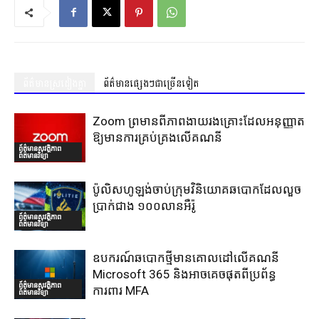
ព័ត៌មានស្រដៀងគ្នា
ព័ត៌មានផ្សេងៗជាច្រើនទៀត
Zoom ព្រមានពីភាពងាយរងគ្រោះដែលអនុញ្ញាត
ឱ្យមានការគ្រប់គ្រងលើគណនី
ព័ត៌មានសុវត្ថិភាព
ព័ត៌មានវិទ្យា
ប៉ូលិសហូឡង់ចាប់ក្រុមវិនិយោគឆបោកដែលលួច
ប្រាក់ជាង ១០០លានអឺរ៉ូ
ព័ត៌មានសុវត្ថិភាព
ព័ត៌មានវិទ្យា
ឧបករណ៍ឆបោកថ្មីមានគោលដៅលើគណនី
Microsoft 365 និងអាចគេចផុតពីប្រព័ន្ធ
ព័ត៌មានសុវត្ថិភាព
ការពារ MFA
ព័ត៌មានវិទ្យា