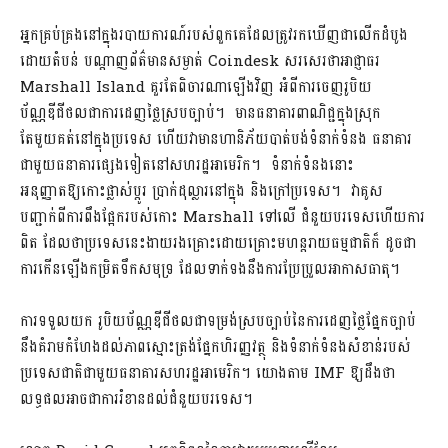
អ្នកគ្រប់គ្រងនៅក្នុងរបាយការណ៍របស់ពួកគេដែលត្រូវរកឃើញជាលើកដំបូង
ដោយតំបន់ បណ្តាញព័ត៌មានសម្ងាត់ Coindesk សរសេរថាអាជ្ញាធរ
Marshall Island គួរតែពិចារណាឡើងវិញ អំពីការចេញរូបិយ
ប័ណ្ណឌីជីថលជាការដេញថ្លៃស្របច្បាប់។ មានធនាគារពាណិជ្ជក្នុងស្រុក
តែមួយគត់នៅក្នុងប្រទេស ហើយវាមានហានិភ័យបាត់បង់ទំនាក់ទំនង ធនាគារ
ជាមួយធនាគារផ្សេងទៀតនៅសហរដ្ឋអាមេរិក។ ទំនាក់ទំនងនោះ
អនុញ្ញាតឱ្យកោះផ្លាស់ប្តូរ ប្រាក់ដុល្លារនៅក្នុង និងក្រៅប្រទេស។ វាគូស
បញ្ជាក់ពីការពឹងផ្អែករបស់កោះ Marshall ទៅលើ ជំនួយបរទេសហើយការ
ពិត ដែលថាប្រទេសនេះងាយរងគ្រោះដោយគ្រោះមហន្តរាយធម្មជាតិក៏ ដូចជា
ការកើនឡើងកម្រិតទឹកសមុទ្រ ដែលទាក់ទងនឹងការប្រែប្រួលអាកាសធាតុ។
ការទទួលយក រូបិយប័ណ្ណឌីជីថលជាទម្រង់ស្របច្បាប់នៃការដេញថ្លៃផ្នែកច្បាប់
នឹងគំរាមកំហែងដល់ភាពស្មោះត្រង់ផ្នែកហិរញ្ញវត្ថុ និងទំនាក់ទំនងសំខាន់របស់
ប្រទេសជាតិជាមួយធនាគារសហរដ្ឋអាមេរិក។ យោងតាម ​​IMF ឱ្យដឹងថា
លទ្ធផលអាចជាការរំខានដល់ជំនួយបរទេស។