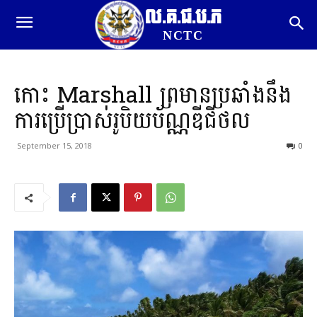
ល.គ.ជ.ប.ភ
NCTC
កោះ Marshall ព្រមានប្រឆាំងនឹង
ការប្រើប្រាស់រូបិយប័ណ្ណឌីជីថល
September 15, 2018
0