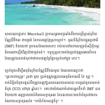
សាធារណរដ្ឋកោះ Marshall ប្រកាសព្រមានប្រឆាំងនឹងការប្រើប្រាស់រូបិយ
ប័ណ្ណឌីជីថល ជាទម្រង់ នៃការដេញថ្លៃស្របច្បាប់។ មូលនិធិរូបិយវត្ថុអន្ដរជាតិ
(IMF) និយាយថា ប្រទេសដែលមានកោះ រាប់រយនៅមហាសមុទ្រប៉ាស៊ីហ្វិកគួរ
ពិចារណាឡើងវិញយ៉ាងហ្មត់ចត់។ បច្ចុប្បន្ននេះមានតែប្រាក់ដុល្លារអាមេរិកទេ
ដែលត្រូវបានចាត់ទុកថាជាការដេញថ្លៃផ្នែកច្បាប់នៅក្នុង កោះ។
ច្បាប់មួយដើម្បីអនុម័តរូបិយប័ណ្ណឌីជីថលមួយ ដែលមានឈ្មោះថា
“ព្រះមហាក្សត្រ” រួមជា មួយ ប្រាក់ដុល្លារត្រូវបានអនុម័តកាលពី ខែ កុម្ភៈ។
កាក់និម្មិតដំបូងបង្អស់នឹងត្រូវចេញឱ្យសាធារណជនតាមរយៈការផ្តល់ជូនតាមកាក់
ដំបូង (ICO) នៅចុង ឆ្នាំនេះ។ ទោះជាយ៉ាងណាក៏ដោយអ្នកដឹកនាំ IMF បាន
និយាយថា អត្ថប្រយោជន៍ដ៏មានសក្តានុពល នៃចលនានេះមានទំហំតូចជាងការ
ចំណាយសក្តានុពលនៃ “ហានិភ័យសេដ្ឋកិច្ច” ។