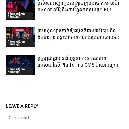
ប៉ូលិសអេស្បាញចុះបង្រ្កាបក្រុមឆបោកសាយប័រ
១៤០លានអឺរ៉ូ និងចាប់ខ្លួនជនសង្ស័យ ៤រូប
ព័ត៌មានសុវត្ថិភាព
ព័ត៌មានវិទ្យា
ក្រុមហ៊ុនឡានតាក់ស៊ីជប៉ុនធំជាងគេបិទប្រព័ន្ធ
ដំណើរការ បន្ទាប់ពីមានការវាយប្រហារសាយប័រ
ព័ត៌មានសុវត្ថិភាព
ព័ត៌មានវិទ្យា
អូស្រា្តលីព្រមានពីយុទ្ធនាការសកលមាន
គោលដៅលើ Platforms CMS ងាយរងគ្រោះ
ព័ត៌មានសុវត្ថិភាព
ព័ត៌មានវិទ្យា
LEAVE A REPLY