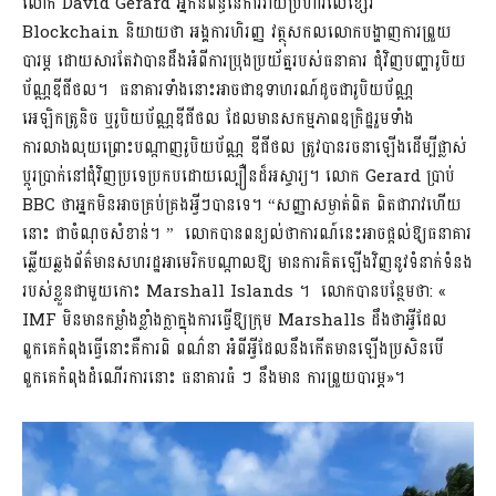
លោក David Gerard អ្នកនិពន្ធនៃការវាយប្រហារលើខ្សែរ
Blockchain និយាយថា អង្គការហិរញ្ញ វត្ថុសកលលោកបង្ហាញការព្រួយ
បារម្ភ ដោយសារតែវាបានដឹងអំពីការប្រុងប្រយ័ត្នរបស់ធនាគារ ជុំវិញបញ្ហារូបិយ
ប័ណ្ណឌីជីថល។ ធនាគារទាំងនោះអាចជាឧទាហរណ៍ដូចជារូបិយប័ណ្ណ
អេឡិកត្រូនិច ឬរូបិយប័ណ្ណឌីជីថល ដែលមានសកម្មភាពឧក្រិដ្ឋរួមទាំង
ការលាងលុយព្រោះបណ្តាញរូបិយប័ណ្ណ ឌីជីថល ត្រូវបានរចនាឡើងដើម្បីផ្លាស់
ប្តូរប្រាក់នៅជុំវិញប្រទេប្រកបដោយល្បឿនដ៏អស្ចារ្យ។ លោក Gerard ប្រាប់
BBC ថាអ្នកមិនអាចគ្រប់គ្រងអ្វីៗបានទេ។ “សញ្ញាសម្ងាត់ពិត ពិតជារាវហើយ
នោះ ជាចំណុចសំខាន់។ ” លោកបានពន្យល់ថាការណ៍នេះអាចផ្តល់ឱ្យធនាគារ
ឆ្លើយឆ្លងព័ត៌មានសហរដ្ឋអាមេរិកបណ្តាលឱ្យ មានការគិតឡើងវិញនូវទំនាក់ទំនង
របស់ខ្លួនជាមួយកោះ Marshall Islands ។ លោកបានបន្ថែមថា: «
IMF មិនមានកម្លាំងខ្លាំងក្លាក្នុងការធ្វើឱ្យក្រុម Marshalls ដឹងថាអ្វីដែល
ពួកគេកំពុងធ្វើនោះគឺការពិ ពណ៌នា អំពីអ្វីដែលនឹងកើតមានឡើងប្រសិនបើ
ពួកគេកំពុងដំណើរការនោះ ធនាគារធំ ៗ នឹងមាន ការព្រួយបារម្ភ»។