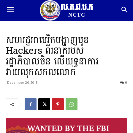
ល.គ.ជ.ប.ភ
NCTC
សហរដ្ឋអាមេរិកបង្ហាញមុខ​
Hackers ពីរនាក់របស់
រដ្ឋាភិបាលចិន លើយុទ្ធនាការ
វាយលុកសកលលោក
December 26, 2018
0