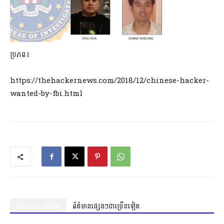
ប្រភព​៖
https://thehackernews.com/2018/12/chinese-hacker-
wanted-by-fbi.html
ព័ត៌មានស្រដៀងគ្នា
ព័ត៌មានផ្សេងៗជាច្រើនទៀត