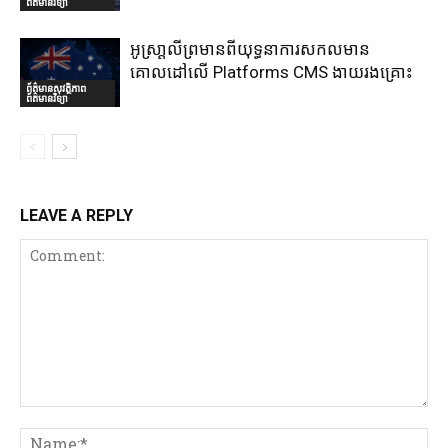
ព័ត៌មានវិទ្យា
អូស្រា្តលីព្រមានពីយុទ្ធនាការសកលមាន
គោលដៅលើ Platforms CMS ងាយរងគ្រោះ
ព័ត៌មានសុវត្ថិភាព
ព័ត៌មានវិទ្យា
LEAVE A REPLY