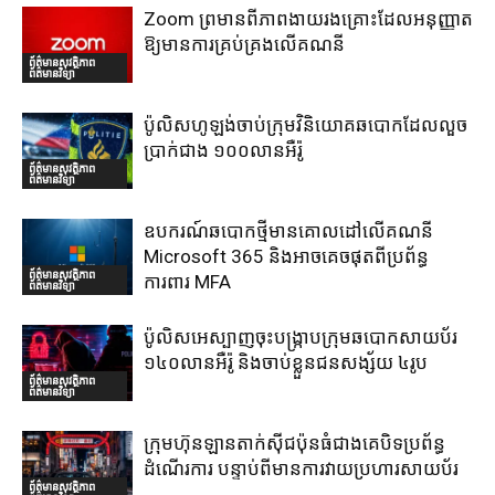
Zoom ព្រមានពីភាពងាយរងគ្រោះដែលអនុញ្ញាត
ឱ្យមានការគ្រប់គ្រងលើគណនី
ព័ត៌មានសុវត្ថិភាព
ព័ត៌មានវិទ្យា
ប៉ូលិសហូឡង់ចាប់ក្រុមវិនិយោគឆបោកដែលលួច
ប្រាក់ជាង ១០០លានអឺរ៉ូ
ព័ត៌មានសុវត្ថិភាព
ព័ត៌មានវិទ្យា
ឧបករណ៍ឆបោកថ្មីមានគោលដៅលើគណនី
Microsoft 365 និងអាចគេចផុតពីប្រព័ន្ធ
ព័ត៌មានសុវត្ថិភាព
ការពារ MFA
ព័ត៌មានវិទ្យា
ប៉ូលិសអេស្បាញចុះបង្រ្កាបក្រុមឆបោកសាយប័រ
១៤០លានអឺរ៉ូ និងចាប់ខ្លួនជនសង្ស័យ ៤រូប
ព័ត៌មានសុវត្ថិភាព
ព័ត៌មានវិទ្យា
ក្រុមហ៊ុនឡានតាក់ស៊ីជប៉ុនធំជាងគេបិទប្រព័ន្ធ
ដំណើរការ បន្ទាប់ពីមានការវាយប្រហារសាយប័រ
ព័ត៌មានសុវត្ថិភាព