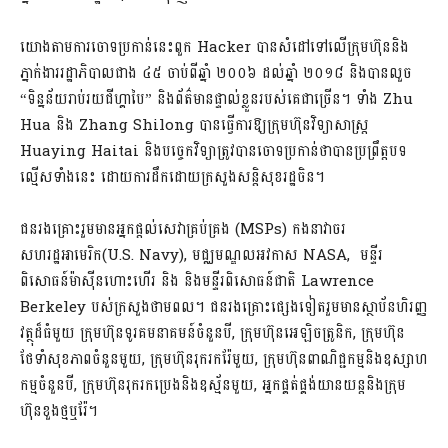
យោងតាមការចោទប្រកាន់នេះពួក Hacker បានសំដៅទៅលើក្រុមហ៊ុននិង
ភ្នាក់ងាររដ្ឋាភិបាលជាង ៤៥ ចាប់ពីឆ្នាំ ២០០៦ ដល់ឆ្នាំ ២០១៨ និងបានលួច
“ទិន្នន័យរាប់រយជីហ្គាបៃ” និងព័ត៌មានផ្ទាល់ខ្លួនរបស់គេជាច្រើន។ ទាំង Zhu
Hua និង Zhang Shilong បានធ្វើការឱ្យក្រុមហ៊ុនវិទ្យាសាស្រ្ត
Huaying Haitai និងបច្ចេកវិទ្យាត្រូវបានចោទប្រកាន់ថាបានប្រព្រឹត្តបទ
ល្មើសទាំងនេះ ដោយការដឹកដោយក្រសួងសន្តិសុខរដ្ឋចិន។
ជនរងគ្រោះរួមមានអ្នកផ្តល់សេវាគ្រប់គ្រង (MSPs) កងនាវាចរ
សហរដ្ឋអាមេរិក(U.S. Navy), មជ្ឈមណ្ឌលអវកាស NASA, មន្ទីរ
ពិសោធន៍ម៉ាស៊ីនហោះហើរ និង និងមន្ទីរពិសោធន៍ជាតិ Lawrence
Berkeley បស់ក្រសួងថាមពល។ ជនរងគ្រោះផ្សេងទៀតរួមមានស្ថាប័នហិរញ្ញ
វត្ថុដ៏ធំមួយ ក្រុមហ៊ុនទូរគមនាគមន៍ចំនួនបី, ក្រុមហ៊ុនអេឡិចត្រូនិក, ក្រុមហ៊ុន
ថែទាំសុខភាពចំនួនមួយ, ក្រុមហ៊ុនរុករករ៉ែមួយ, ក្រុមហ៊ុនពាណិជ្ជកម្មនិងឧស្សាហ
កម្មចំនួនបី, ក្រុមហ៊ុនរុករកប្រេងនិងឧស្ម័នមួយ,​ អ្នកផ្គត់ផ្គង់យានយន្តនិងក្រុម
ហ៊ុនខួងថ្មឬរ៉ែ។