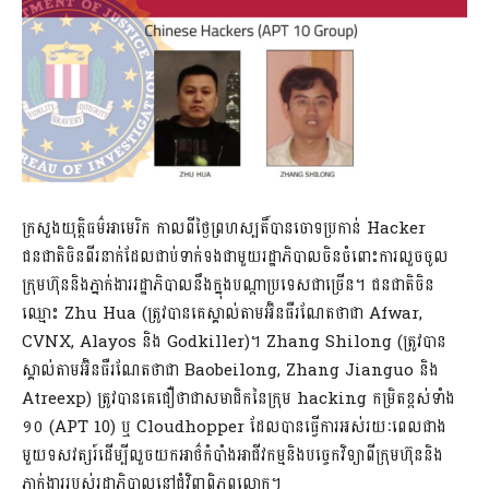
ក្រសួងយុត្តិធម៌អាមេរិក កាលពីថ្ងៃព្រហស្បតិ៍បានចោទប្រកាន់ Hacker
ជនជាតិចិនពីរនាក់ដែលជាប់ទាក់ទងជាមួយរដ្ឋាភិបាលចិនចំពោះការលួចចូល
ក្រុមហ៊ុននិងភ្នាក់ងាររដ្ឋាភិបាលនឹងក្នុងបណ្តាប្រទេសជាច្រើន។ ជនជាតិចិន
ឈ្មោះ Zhu Hua (ត្រូវបានគេស្គាល់តាមអ៊ិនធឺរណែតថាជា Afwar,
CVNX, Alayos និង Godkiller)។ Zhang Shilong (ត្រូវបាន
ស្គាល់តាមអ៊ិនធឺរណែតថាជា Baobeilong, Zhang Jianguo និង
Atreexp) ត្រូវបានគេជឿថាជាសមាជិកនៃក្រុម hacking កម្រិតខ្ពស់ទាំង
១០ (APT 10) ឬ Cloudhopper ដែលបានធ្វើការអស់រយៈពេលជាង
មួយទសវត្សរ៍ដើម្បីលួចយកអាថ៌កំបាំងអាជីវកម្មនិងបច្ចេកវិទ្យាពីក្រុមហ៊ុននិង
ភ្នាក់ងាររបស់រដ្ឋាភិបាលនៅជុំវិញពិភពលោក។