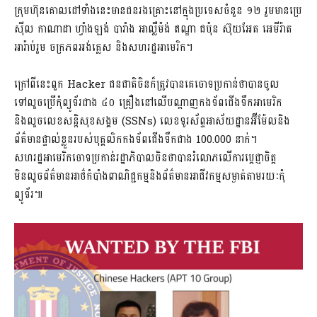
ក្រុមហ៊ុនគោលដៅទាំងនេះមានជនរងគ្រោះនៅក្នុងប្រទេសចំនួន ១២ រួមមានប្រេ
ស៊ីល​ កាណាដា ហ្វាំងឡង់ បារាំង អាល្លឺម៉ង់ ឥណ្ឌា ជប៉ុន ស៊ុយអែត អេមីរ៉ាត
អារ៉ាប់រួម ចក្រភពអង់គ្លេស និងសហរដ្ឋអាមេរិក។
ក្រៅពីនេះពួក Hacker ជនជាតិចិនក៏ត្រូវបានគេចោទប្រកាន់ថាបានចូល
ទៅលួចប្រើកុំព្យូទ័រជាង ៤០ គ្រឿងនៅលើបណ្តាញកងទ័ពជើងទឹកអាមេរិក
និងលួចលេខសន្តិសុខសង្គម (SSNs) លេខទូរស័ព្ទអាស័យដ្ឋានអ៊ីម៉ែលនិង
ព័ត៌មានផ្ទាល់ខ្លួនរបស់បុគ្គលិកកងទ័ពជើងទឹកជាង 100.000 នាក់។
សហរដ្ឋអាមេរិកចោទប្រកាន់រដ្ឋាភិបាលចិនថាបានរំលោភលើការប្តេជ្ញាចិត្ត
មិនលួចព័ត៌មានអាថ៌កំបាំងពាណិជ្ជកម្មនិងព័ត៌មានអាជីវកម្មសម្ងាត់តាមរយៈកុំ
ព្យូទ័រ៕