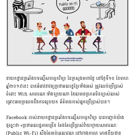
នាយកដ្ឋាន​ប្រឆាំង​បទ​ល្មើស​បច្ចេកវិទ្យា ​នៃ​ក្រសួង​មហា​ផ្ទៃ​ ​​នៅ​ថ្ងៃ​ទី​១០ ​ខែ​មករា​
ឆ្នាំ​២០១៩​នេះ​​ បាន​អំពាវនាវ​ឲ្យ​ប្រជាពលរដ្ឋ​ខ្មែរទាំងអស់ ត្រូវឈប់​ប្រើប្រាស់​
ចំពោះ Wifi សាធារណៈទាំងឡាយណា ដែលមានប្រភពមិនច្បាស់លាស់
ព្រោះអាចប្រឈមនឹងការលួចយក ព័ត៌មានរបស់អ្នកប្រើប្រាស់បាន។
Facebook របស់នាយក​ដ្ឋាន​ប្រឆាំង​បទល្មើស​បច្ចេកវិទ្យា បានបញ្ជាក់យ៉ាង
ដូច្នេះថា «ប្រជាពលរដ្ឋភាគច្រើន តែងតែប្រើប្រាស់វ៉ាយហ្វាយសាធារណៈ
(Public Wi-Fi) សឹងតែគ្រប់ពេលវេលា នៅហាងកាហ្វេ ភោជនីយដ្ឋាន