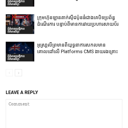
ព័ត៌មានសុវត្ថិភាព
ព័ត៌មានវិទ្យា
ក្រុមហ៊ុនឡានតាក់ស៊ីជប៉ុនធំជាងគេបិទប្រព័ន្ធ
ដំណើរការ បន្ទាប់ពីមានការវាយប្រហារសាយប័រ
ព័ត៌មានសុវត្ថិភាព
ព័ត៌មានវិទ្យា
អូស្រា្តលីព្រមានពីយុទ្ធនាការសកលមាន
គោលដៅលើ Platforms CMS ងាយរងគ្រោះ
ព័ត៌មានសុវត្ថិភាព
ព័ត៌មានវិទ្យា
LEAVE A REPLY