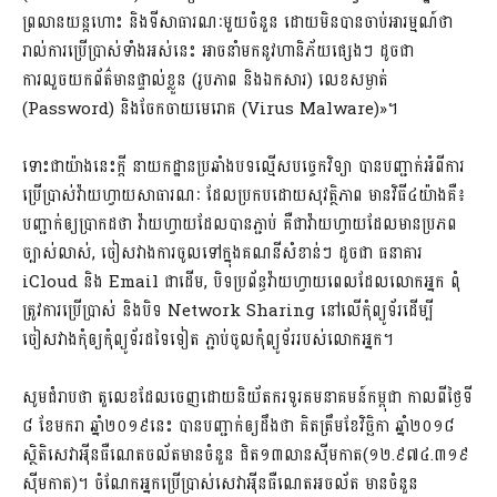
ព្រលានយន្តហោះ និងទីសាធារណៈមួយចំនួន ដោយមិនបានចាប់អារម្មណ៍ថា
រាល់ការប្រើប្រាស់ទាំងអស់នេះ អាចនាំមកនូវហានិភ័យផ្សេងៗ ដូចជា
ការលួចយកព័ត៌មានផ្ទាល់ខ្លួន (រូបភាព និងឯកសារ) លេខសម្ងាត់
(Password) និងចែកចាយមេរោគ (Virus Malware)»។
ទោះជាយ៉ាងនេះក្តី នាយកដ្ឋាន​ប្រឆាំង​បទល្មើស​បច្ចេកវិទ្យា បាន​បញ្ជាក់​អំពីការ​
ប្រើប្រាស់​វ៉ាយហ្វាយ​សាធារណៈ​ ដែលប្រកប​ដោយ​សុវត្ថិភាព​ មានវិធី៤យ៉ាងគឺ៖
បញ្ជាក់​ឲ្យ​ប្រាកដ​ថា ​វ៉ាយហ្វាយ​ដែល​បាន​ភ្ជាប់​ គឺ​ជា​វ៉ាយហ្វាយ​ដែល​មាន​ប្រភព​
ច្បាស់​លាស់, ចៀសវាង​ការ​ចូល​ទៅ​ក្នុង​គណនី​សំខាន់ៗ​ ដូចជា​ ធនាគារ ​
iCloud ​និង​ Email​ ជាដើម, ​បិទ​ប្រព័ន្ធ​វ៉ាយហ្វាយ​ពេល​ដែល​លោក​អ្នក​ ពុំ​
ត្រូវ​ការ​ប្រើប្រាស់ និងបិទ ​Network Sharing ​នៅ​លើ​កុំព្យូទ័រ​ដើម្បី​
ចៀសវាង​កុំឲ្យកុំព្យូទ័រ​ដទៃ​ទៀត​ ភ្ជាប់​ចូល​កុំព្យូទ័រ​របស់​លោក​អ្នក។​
សូមជំរាបថា តួលេខ​ដែល​ចេញដោយ​និយ័ត​ករ​ទូរ​គមនាគមន៍​កម្ពុជា​ កាល​ពីថ្ងៃទី​
៨ ខែ​មករា ឆ្នាំ​២០១៩​នេះ​ បានបញ្ជាក់ឲ្យដឹង​ថា ​គិត​ត្រឹម​ខែ​វិច្ឆិកា ​ឆ្នាំ​២០១៨ ​
ស្ថិតិ​សេវា​អ៉ីនធឺណេត​ចល័តមាន​ចំនួន​ ជិត​១៣​លាន​ស៉ីម​កាត​(១២.៩៧៤.៣១៩​
ស៉ីម​កាត)​។ ចំណែក​អ្នក​ប្រើប្រាស់សេវា​អ៉ីនធឺណេត​អចល័ត ​មាន​ចំនួន