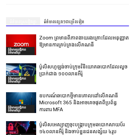
ព័ត៌មានស្រដៀងគ្នា
ព័ត៌មានផ្សេងៗជាច្រើនទៀត
Zoom ព្រមានពីភាពងាយរងគ្រោះដែលអនុញ្ញាត
ឱ្យមានការគ្រប់គ្រងលើគណនី
ព័ត៌មានសុវត្ថិភាព
ព័ត៌មានវិទ្យា
ប៉ូលិសហូឡង់ចាប់ក្រុមវិនិយោគឆបោកដែលលួច
ប្រាក់ជាង ១០០លានអឺរ៉ូ
ព័ត៌មានសុវត្ថិភាព
ព័ត៌មានវិទ្យា
ឧបករណ៍ឆបោកថ្មីមានគោលដៅលើគណនី
Microsoft 365 និងអាចគេចផុតពីប្រព័ន្ធ
ព័ត៌មានសុវត្ថិភាព
ការពារ MFA
ព័ត៌មានវិទ្យា
ប៉ូលិសអេស្បាញចុះបង្រ្កាបក្រុមឆបោកសាយប័រ
១៤០លានអឺរ៉ូ និងចាប់ខ្លួនជនសង្ស័យ ៤រូប