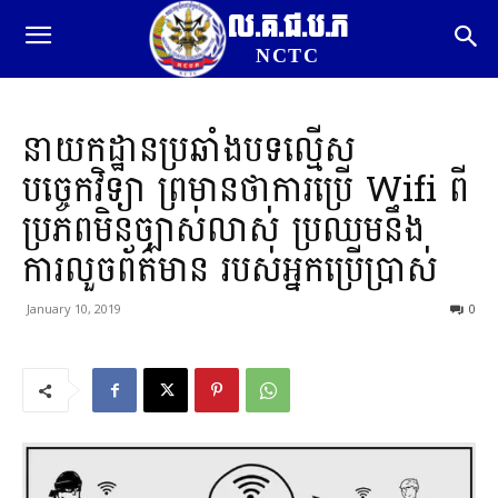
ល.គ.ជ.ប.ភ
NCTC
នាយកដ្ឋាន​ប្រឆាំង​បទ​ល្មើស​
បច្ចេកវិទ្យា ព្រមានថាការប្រើ Wifi ពី
ប្រភពមិនច្បាស់លាស់ ប្រឈមនឹង
ការលួចព័ត៌មាន របស់អ្នកប្រើប្រាស់
January 10, 2019
0