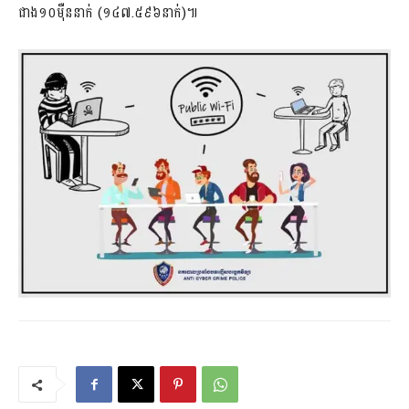
ជាង១០ម៉ឺននាក់ (១៤៧.៥៩៦​នាក់)៕