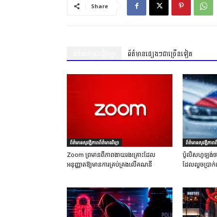
Share
ព័ត៌មានស្រដៀងគ្នា
ព័ត៌មានផ្សេងៗជាច្រើនទៀត
ព័ត៌មានសុវត្ថិភាពព័ត៌មានវិទ្យា
ព័ត៌មានសុវត្ថិភាពព័
Zoom ព្រមានពីភាពងាយរងគ្រោះដែល
ប៉ូលិសហូឡង់ច
អនុញ្ញាតឱ្យមានការគ្រប់គ្រងលើគណនី
ដែលលួចប្រាក់