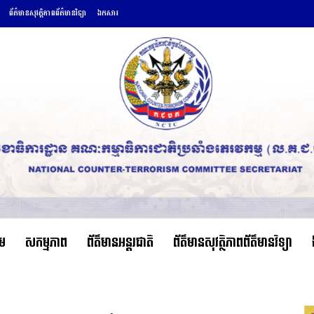
ព័ត៌មានសុវត្ថិភាពព័ត៌មានវិទ្យា
ឯកសារ
ើម
សកម្មភាព
ព័ត៌មានអន្តរជាតិ
ព័ត៌មានសុវត្ថិភាពព័ត៌មានវិទ្យា