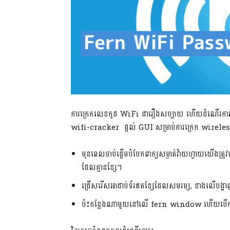
ការក្រេកលេខកូដ WiFi ជារឿងសប្បាយ ហើយដំណើរការប្រើអ
wifi-cracker ផ្តល់ GUI សម្រាប់ការក្រេក wirel
មុនពេលចាប់ផ្តើមបំបែកពាក្យសម្ងាត់វ៉ាយហ្វាយយើងត្រូវ
ដែលគ្មានខ្សែ។
ជ្រើសរើសអាដាប់ទ័រឥតខ្សែដែលសមរម្យ, ខាងលើបង្ហាញរូ
ប៉ះកន្លែងណាមួយនៅលើ fern window ហើយបើក