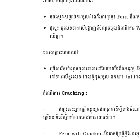
វិភាគរកចំណុចចូលដំណើរការ៖
ចុចស្កេនសម្រាប់ការចូលដំណើរការដូច្នេះ Fern នឹ
ដូច្នេះ តួលេខខាងលើបង្ហាញពីចំណុចចូលដំណើរក
ឃើញ។
ជនរងគ្រោះគោលដៅ:
ជ្រើសរើសចំណុចចូលគោលដៅដែលយើងនឹងអនុវត្ត និងបំបែ
នៅខាងលើតួរលេខ ដែលខ្ញុំអូសចូល ឯកសារ .txt ដែ
ដំណើរការ
Cracking :
· ឥឡូវនេះអ្នកត្រៀមខ្លួនរួចជាស្រេចដើម្បីកេងចំណេញ
ច្រើននាទីដើម្បីចាប់យកសេវាបានជោគជ័យ។
· Fern-wifi-Cracker នឹងអាចឱ្យធ្វើអ្វីដែលអ្នកច