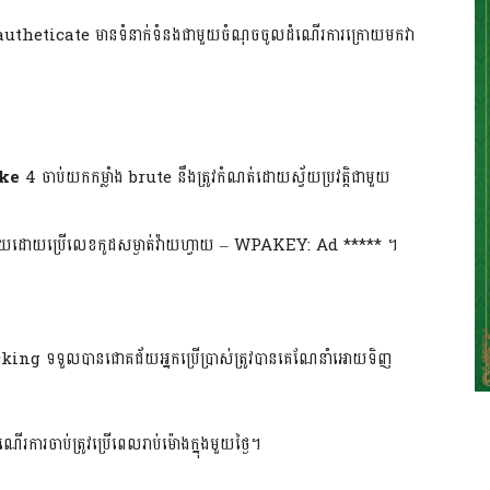
heticate មានទំនាក់ទំនងជាមួយចំណុច​ចូលដំណើរការក្រោយមកវា
ke
4 ចាប់យកកម្លាំង brute នឹងត្រូវកំណត់ដោយស្វ័យប្រវត្តិជាមួយ
ជ័យដោយប្រើលេខកូដសម្ងាត់វ៉ាយហ្វាយ – WPAKEY: Ad ***** ។
i Cracking ទទួលបានជោគជ័យ​អ្នកប្រើប្រាស់ត្រូវបានគេណែនាំអោយទិញ
រការចាប់ត្រូវប្រើពេលរាប់ម៉ោងក្នុងមួយថ្ងៃ។