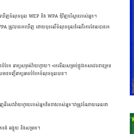
ងរកឃើញចំណុចចូល WEP និង WPA ជុំវិញបរិស្ថានរបស់អ្នក។
ារ WPA ត្រូវបានរកឃើញ ដោយចុចលើចំណុចចូលដំណើរការដែលបានរក
ក ពាក្យ​​សម្ងាត់វ៉ាយហ្វាយ។ •រកមើលសម្រាប់ផ្លូវឯកសារវចនានុក្រម
លមានបញ្ជីពាក្យអាចបំបែកចំណុចចូលបាន។
ពីសេវាវ៉ាយហ្វាយរបស់អ្នកជិតខាងរបស់អ្នក។វាត្រូវចំណាយពេលជា
ង់ អង្គុយ និងសម្រាក។