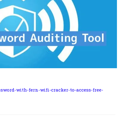
sword-with-fern-wifi-cracker-to-access-free-