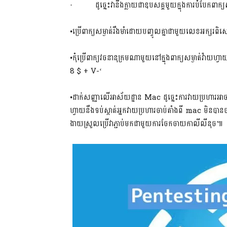
· ដូច្នេះវានឹងក្លាយជាឧបសគ្គមួយក្នុងការបំបែកពាក្យសម្
•ប្រើពាក្យសម្ងាត់រឹងមាំដោយបញ្ចូលគ្នាជាមួយលេខអក្សរពិស
•កុំប្រើពាក្យវចនានុក្រមណាមួយនៅក្នុងពាក្យសម្ងាត់វ៉ាយ
8 $ + V-‘
•ដាក់សញ្ញាលើអាស័យដ្ឋាន Mac ដូច្នេះការវាយប្រហារអាចទទួ
ហ្វាយនឹងទប់ស្កាត់អ្នកវាយប្រហារចាប់តាំងពី mac ម
ងាយស្រួលប្រើវាភ្ជាប់មកជាមួយការចែកចាយកាលីលីនុច៕