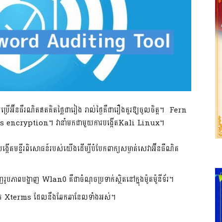
៊ីនធឺរណិតឥតគិតថ្លៃជារៀង រាល់ថ្ងៃគឺជារឿងគួរឱ្យចូលចិត្ត។ Fern
ess encryption។ វានាំមកជាមួយការបង្កើតKali Linux។
បង្កើតមន្ទីរពិសោធន៍របស់យើងដើម្បីបំបែកពាក្យសម្ងាត់សេវាអ៊ីនធឺណិត
បភាពបង្ហាញ Wlan0 គឺជាចំណុចប្រទាក់ស្ថិតនៅក្នុងម៉ូតម៉ូនីទ័រ។
 Xterms ដែលនឹងឆែកឆានែល​ទាំងអស់។