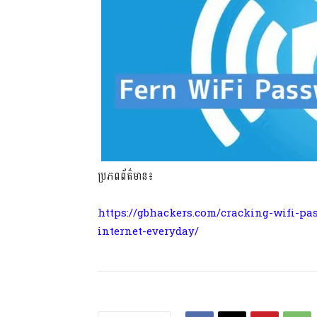
ប្រភពព័ត៌មាន៖
https://gbhackers.com/cracking-wifi-pas
internet-everyday/