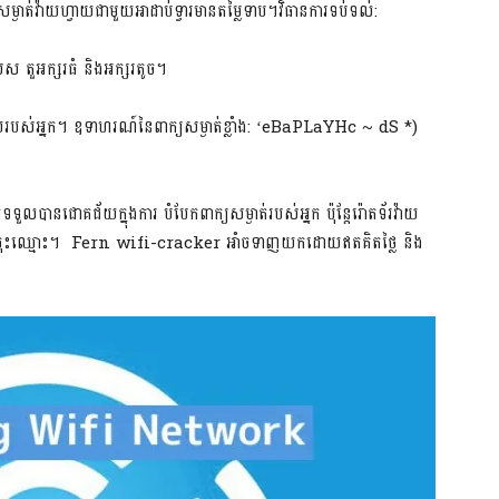
ងាត់វ៉ាយហ្វាយជាមួយអាដាប់ទ្វារមានតម្លៃទាប។វិធានការទប់ទល់:
េស តួអក្សរធំ និងអក្សរ​តូច។
ហ្វាយរបស់អ្នក។ ឧទាហរណ៍នៃពាក្យសម្ងាត់ខ្លាំង: ‘eBaPLaYHc ~ dS *)
លបានជោគជ័យក្នុងការ បំបែកពាក្យ​សម្ងាត់របស់អ្នក ប៉ុន្តែរ៉ោតទ័រវ៉ាយ
ិនបានចុះឈ្មោះ។ Fern wifi-cracker អាំចទាញយកដោយឥតគិតថ្លៃ និង