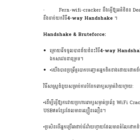
· Fern-wifi-cracker នឹងធ្វើឱ្យអតិថិជន Deaut
នឹងចាប់យកវិធី
4-way Handshake
។
Handshake & Bruteforce:
ក្រោយពីទទួលបានជ័យជំនះវិធី
4-way Handsha
ឯកសារវចនានុក្រម។
•យើងបានប្រព្រឹត្តបោកបញ្ឆោតអ្នកជិតខាងដោយជោគ
វិធីសាស្ត្រជំនួយសម្រាប់ការបំបែកពាក្យសម្ងាត់វ៉ាយហ្វាយ:
•ដើម្បីធ្វើឱ្យការវាយប្រហារពាក្យសម្ងាត់ប្រព័ន្ធ WiF
USBឥតខ្សែរដែលមានល្បឿនលឿន។
•ប្រសិនបើអ្នកប្រើអាដាប់ធ័រវ៉ាយហ្វាយដែលមានតំលៃថោកដំណើ