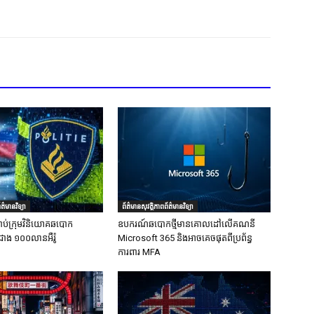
ត៌មានវិទ្យា
ព័ត៌មានសុវត្ថិភាពព័ត៌មានវិទ្យា
ាប់ក្រុមវិនិយោគឆបោក
ឧបករណ៍ឆបោកថ្មីមានគោលដៅលើគណនី
ជាង ១០០លានអឺរ៉ូ
Microsoft 365 និងអាចគេចផុតពីប្រព័ន្ធ
ការពារ MFA