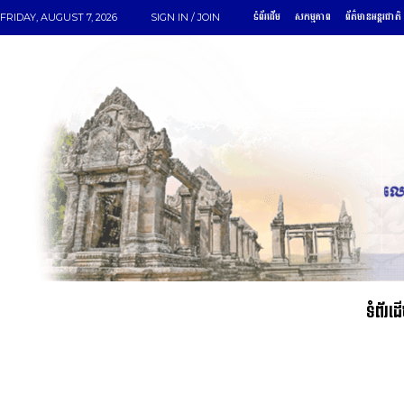
ទំព័រដើម
សកម្មភាព
ព័ត៌មានអន្តរជាតិ
FRIDAY, AUGUST 7, 2026
SIGN IN / JOIN
ទំព័រដ