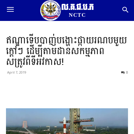
ល.គ.ជ.ប.ភ
NCTC
ឥណ្ឌាទើបបាញ់បង្ហោះផ្កាយរណបមួយ
ក្តៅៗ ដើម្បីតាមដានសកម្មភាព
សត្រូវពីទីអវកាស!
April 7, 2019
0