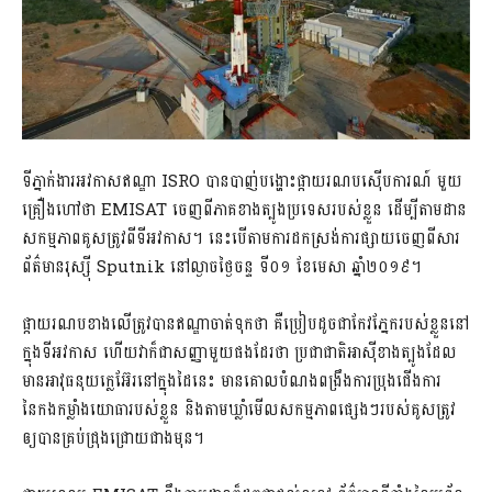
ទីភ្នាក់ងារអវកាសឥណ្ឌា ISRO បានបាញ់បង្ហោះផ្កាយរណបស៊ើបការណ៍ មួយ
គ្រឿងហៅថា EMISAT ចេញពីភាគខាងត្បូងប្រទេសរបស់ខ្លួន ដើម្បីតាមដាន
សកម្មភាពគូសត្រូវពីទីអវកាស។ នេះបើតាមការដកស្រង់ការផ្សាយចេញពី​សារ
ព័ត៌មានរុស្ស៊ី Sputnik នៅល្ងាចថ្ងៃចន្ទ ទី០១ ខែមេសា ឆ្នាំ២០១៩។
ផ្កាយរណបខាងលើត្រូវបានឥណ្ឌាចាត់ទុកថា គឺប្រៀបដូចជាកែវភ្នែករបស់ខ្លួន​នៅ
ក្នុងទីអវកាស ហើយវាក៏ជាសញ្ញាមួយផងដែរថា ប្រជាជាតិអាស៊ីខាងត្បូង​ដែល
មានអាវុធនុយក្លេអ៊ែរនៅក្នុងដៃនេះ មានគោលបំណងពង្រឹងការប្រុងជើងការ
នៃកងកម្លាំងយោធារបស់ខ្លួន និងតាមឃ្លាំមើលសកម្មភាពផ្សេងៗរបស់គូសត្រូវ
ឲ្យបានគ្រប់ជ្រុងជ្រោយជាងមុន។