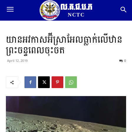
ល.គ.ជ.ប.ភ
NCTC
យានអវកាស​​អ៊ីស្រាអែល​​ធ្លាក់​លើ​ឋាន​​
ព្រះ​ចន្ទ​​ពេល​ចុះចត​
April 12, 2019
0