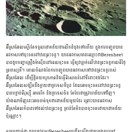
​អ៊ីស្រាអែល​ស្ទើរតែ​ទទួលជោគជ័យ​ជា​លើកដំបូង​ទៅហើយ ក្នុង​ការបញ្ជូន​យាន
អវកាស​ទៅ​ចុះចត​នៅ​ឋាន​ព្រះ​ចន្ទ​។ យានអវកាស​មាន​ឈ្មោះថា​Beresheet
បាន​ជួប​បញ្ហា​គ្រឿង​ម៉ាស៊ីន​នៅពេល​ចុះចត ធ្វើឲ្យ​វា​ធ្លាក់​លើឋាន​ព្រះចន្ទ​កាលពី​ថ្ងៃ​
ព្រហស្បតិ៍​។ គោលបំណង​នៃ​ការបញ្ជូន​យានអវកាស​ទៅ​ឋាន​ព្រះ​ចន្ទ​របស់​
អ៊ីស្រាអែល ដើម្បី​ផ្ដិត​យក​រូបភាព​និង​ធ្វើ​ពិសោធន៍​នៅ​ទីនោះ​ផងដែរ​។
អ៊ីស្រាអែល​សង្ឃឹម​នឹង​ក្លាយជា​ប្រទេស​ទី​បួន ដែល​អាច​ចុះចត​នៅ​ឋាន​ព្រះ​ចន្ទ​
បាន​បន្ទាប់ពី​រុស្ស៊ី អាមេរិក និង​ប្រទេស​ចិន តែ​បែរជា​ត្រូវ​បរាជ័យ​ទៅវិញ​។
យ៉ាងណាមិញ​នេះ​អាច​ចាត់ទុកជា​ជោគជ័យ​មួយ​ដែរ ព្រោះ​យានអវកាស​
អ៊ីស្រាអែល​ក៏បាន​ទៅដល់​ឋាន​ព្រះ​ចន្ទ គ្រាន់តែ​មិនបាន​ចុះចត​ដោយ​ជោគជ័យ​
ប៉ុណ្ណោះ​។​
​សូមបញ្ជាក់ថា យាន​អវកាស​Beresheet​បង្កើតឡើង​ដោយ​អង្គការក្រៅ