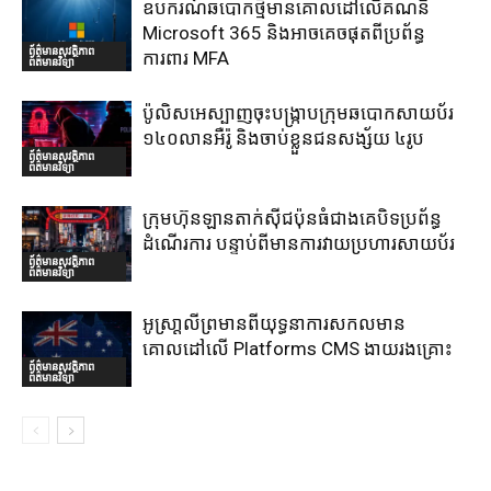
ឧបករណ៍ឆបោកថ្មីមានគោលដៅលើគណនី
Microsoft 365 និងអាចគេចផុតពីប្រព័ន្ធ
ព័ត៌មានសុវត្ថិភាព
ការពារ MFA
ព័ត៌មានវិទ្យា
ប៉ូលិសអេស្បាញចុះបង្រ្កាបក្រុមឆបោកសាយប័រ
១៤០លានអឺរ៉ូ និងចាប់ខ្លួនជនសង្ស័យ ៤រូប
ព័ត៌មានសុវត្ថិភាព
ព័ត៌មានវិទ្យា
ក្រុមហ៊ុនឡានតាក់ស៊ីជប៉ុនធំជាងគេបិទប្រព័ន្ធ
ដំណើរការ បន្ទាប់ពីមានការវាយប្រហារសាយប័រ
ព័ត៌មានសុវត្ថិភាព
ព័ត៌មានវិទ្យា
អូស្រា្តលីព្រមានពីយុទ្ធនាការសកលមាន
គោលដៅលើ Platforms CMS ងាយរងគ្រោះ
ព័ត៌មានសុវត្ថិភាព
ព័ត៌មានវិទ្យា