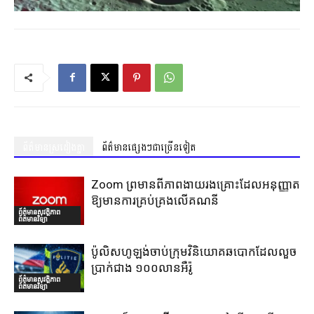
ព័ត៌មានស្រដៀងគ្នា
ព័ត៌មានផ្សេងៗជាច្រើនទៀត
Zoom ព្រមានពីភាពងាយរងគ្រោះដែលអនុញ្ញាត
ឱ្យមានការគ្រប់គ្រងលើគណនី
ព័ត៌មានសុវត្ថិភាព
ព័ត៌មានវិទ្យា
ប៉ូលិសហូឡង់ចាប់ក្រុមវិនិយោគឆបោកដែលលួច
ប្រាក់ជាង ១០០លានអឺរ៉ូ
ព័ត៌មានសុវត្ថិភាព
ព័ត៌មានវិទ្យា