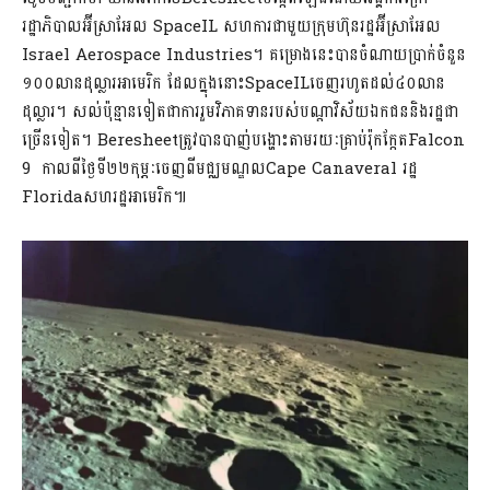
រដ្ឋាភិបាល​អ៊ីស្រាអែល SpaceIL សហការ​ជាមួយ​ក្រុមហ៊ុន​រដ្ឋ​អ៊ីស្រាអែល
Israel Aerospace Industries​។ គម្រោង​នេះ​បាន​ចំណាយ​ប្រាក់​ចំនួន​
១០០​លាន​ដុល្លារ​អាមេរិក ដែល​ក្នុងនោះ​SpaceIL​ចេញ​រហូតដល់​៤០​លាន​
ដុល្លារ​។ សល់​ប៉ុន្មាន​ទៀត​ជា​ការរួមវិភាគទានរ​បស់​បណ្ដា​វិស័យ​ឯកជន​និង​រដ្ឋ​ជា
ច្រើន​ទៀត​។ Beresheet​ត្រូវបាន​បាញ់​បង្ហោះ​តាមរយៈ​គ្រាប់​រ៉ុក​ក្កែ​ត​Falcon
9 កាលពី​ថ្ងៃទី​២២​កុម្ភៈ​ចេញពី​មជ្ឈមណ្ឌល​Cape Canaveral រដ្ឋ​
Florida​សហរដ្ឋអាមេរិក​៕