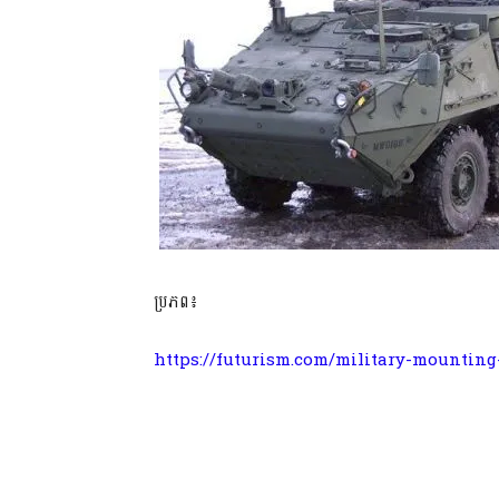
ប្រភព៖
https://futurism.com/military-mountin