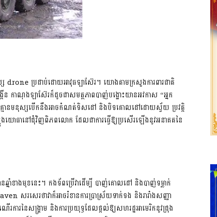
នុស្ស drone ប្រដាប់ដោយអាវុធឡាស៊ែរ។ យោងតាមក្រសួងការពារជាតិ
ង្កើន កាណុងឡាស៊ែរក៏ដូចជាសមត្ថភាពបាញ់បង្ហោះយានអវកាស “អ្នក
្មានមនុស្សបើកនឹងអាចកំណត់ទិសដៅ និងបិទគោលដៅដោយស្វ័យ ប្រវត្តិ
ុងយោធានៅជុំវិញពិភពលោក ដែលជាការធ្វើឱ្យប្រសើរឡើងនូវអនាគតនៃ
ន្មានឆ្នាំខាងមុខនេះ។ កងទ័ពប្រើវាដើម្បី បាញ់គោលដៅ និងបាញ់ទម្លាក់
Maven សរសេរថាវាក៏អាចរំខានការប្រាស្រ័យទាក់ទង និងរារាំងសញ្ញា
រការនៃសង្គ្រាម និងការប្រយុទ្ធដែលផ្តល់ឱ្យសហរដ្ឋអាមេរិកនូវជ្រុង