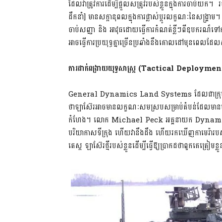
ដែលវាត្រូវការដើម្បីផ្តួលសត្រូវរបស់ខ្លួនក្នុងការចាប់យ
ដឹកនាំ] មានសក្តានុពលក្នុងការផ្លាស់ប្តូរលក្ខណៈនៃសង្គ្រ
ចាប់សញ្ញា និង អាវុធដោយធ្វើការកំណត់ខ្លីៗពីឧបករណ៏ទៅក
អាចធ្វើការប្រយុទ្ធគ្នាច្រើនប្រឆាំងនឹងគោលដៅមុនពេលដែ
ការដាក់ពង្រាយយុទ្ធសាស្ត្រ
(Tactical Deploymen
General Dynamics Land Systems ដែលជាក្រុមហ៊ុន
ថាឡាស៊ែរអាចមានលក្ខណៈសមស្របសម្រាប់តំបន់ដែលមានមន
កំហែង។ លោក Michael Peck អគ្គនាយក Dynamics
បរិយាកាសទីក្រុង ហើយវានឹងដឹង ហើយរកឃើញកាមេរ៉ារបស់
តេស្ត ឡាស៊ែរថ្មីរបស់ខ្លួនដើម្បីធ្វើឱ្យប្រាកដថាពួកគេត្រៀមខ្