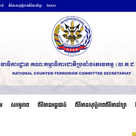
ជាតិ
ព័ត៌មានសុវត្ថិភាពព័ត៌មានវិទ្យា
ឯកសារ
ើម
សកម្មភាព
ព័ត៌មានអន្តរជាតិ
ព័ត៌មានសុវត្ថិភាពព័ត៌មានវិទ្យា