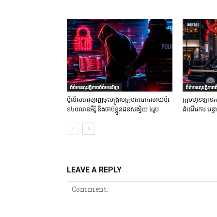
ព័ត៌មានសុវត្ថិភាពព័ត៌មានវិទ្យា
ព័ត៌មានសុវត្ថិភាពព័
ប៉ូលិសអេស្បាញចុះបង្រ្កាបក្រុមឆបោកសាយប័រ
ក្រុមហ៊ុនឡានតា
១៤០លានអឺរ៉ូ និងចាប់ខ្លួនជនសង្ស័យ ៤រូប
ដំណើរការ បន្
LEAVE A REPLY