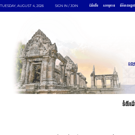
ទំព័រដើម
សកម្មភាព
ព័ត៌មានអន្តរ
TUESDAY, AUGUST 4, 2026
SIGN IN / JOIN
ទំព័រដ