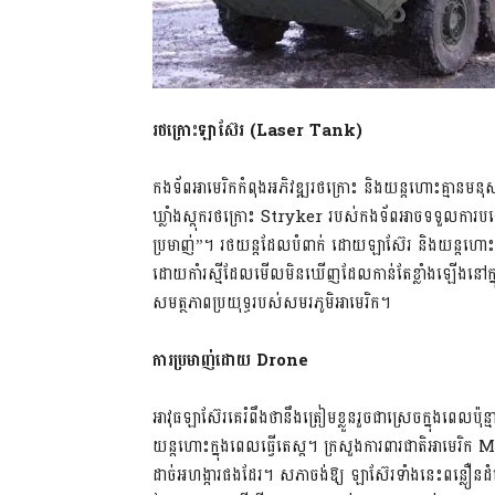
រថក្រោះ
ឡាស៊ែរ
(Laser Tank)
កងទ័ពអាមេរិកកំពុងអភិវឌ្ឍរថក្រោះ និងយន្តហោះគ្មានម
ឃ្លាំងស្តុករថក្រោះ Stryker របស់កងទ័ពអាចទទួលការប
ប្រមាញ់”។ រថយន្តដែលបំពាក់ ដោយឡាស៊ែរ និងយន្តហោះគ
ដោយកាំរស្មីដែលមើលមិនឃើញដែលកាន់តែខ្លាំងឡើងនៅក្ន
សមត្ថភាពប្រយុទ្ធរបស់សមរភូមិអាមេរិក។
ការប្រមាញ់ដោយ
Drone
អាវុធឡាស៊ែរគេរំពឹងថានឹងត្រៀមខ្លួនរួចជាស្រេចក្នុងពេលប៉ុ
យន្តហោះក្នុងពេលធ្វើតេស្ត។ ក្រសួងការពារជាតិអាមេរិក 
ដាច់អហង្ការផងដែរ។ សភាចង់ឱ្យ ឡាស៊ែរទាំងនេះពន្លឿនដំណើ