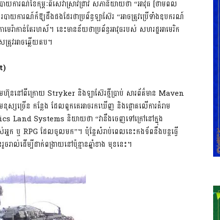
ក។ របាយការណ៍ខែកុម្ភៈពីសេវាស្រាវជ្រាវ សភានិយាយថា “អាវុធ [ថាមពល
ាម។ របាយការណ៍ក៏ឱ្យដឹងផងដែរថាប្រព័ន្ធឡាស៊ែរ “អាចត្រូវប្រើទាំងឧបករណ៍
ាមេរ៉ាកាន់តែរហស័។ នេះមានន័យថាប្រព័ន្ធអាវុធរបស់ សហរដ្ឋអាមេរិក
លសត្រូវអាចឆ្លើយតប។
t)
នៅពីក្រោយ Stryker និងឡាស៊ែរថ្មីប្រាប់ សារព័ត៌មាន Maven
ុស្សច្រើន កន្លែង ដែលពួកគេអាចរកឃើញ និងផ្តោតលើការគំរាម
 Land Systems និយាយថា “វានឹងចេញទៅក្រៅនៅក្នុង
អ្នក ឬ RPG ដែលចូលមក”។ ប៉ុន្តែសំរាប់ពេលនេះកងទ័ពនឹងបន្តធ្វើ
លួនរួចរាល់ដើម្បីដាក់ពង្រាយនៅប៉ុន្មានឆ្នាំខាង មុខនេះ។