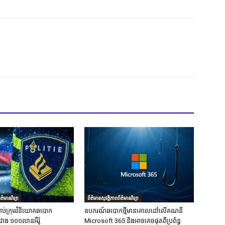
ត៌មានវិទ្យា
ព័ត៌មានសុវត្ថិភាពព័ត៌មានវិទ្យា
ាប់ក្រុមវិនិយោគឆបោក
ឧបករណ៍ឆបោកថ្មីមានគោលដៅលើគណនី
ជាង ១០០លានអឺរ៉ូ
Microsoft 365 និងអាចគេចផុតពីប្រព័ន្ធ