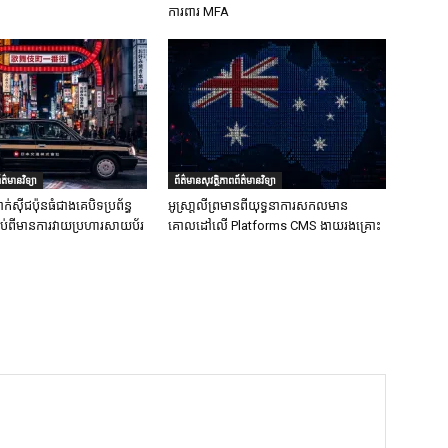
ការពារ MFA
ត៌មានវិទ្យា
ព័ត៌មានសុវត្ថិភាពព័ត៌មានវិទ្យា
ក់ស៊ីជប៉ុនធំជាងគេបិទប្រព័ន្ធ
អូស្រា្តលីព្រមានពីយុទ្ធនាការសកលមាន
ទាប់ពីមានការវាយប្រហារសាយប័រ
គោលដៅលើ Platforms CMS ងាយរងគ្រោះ