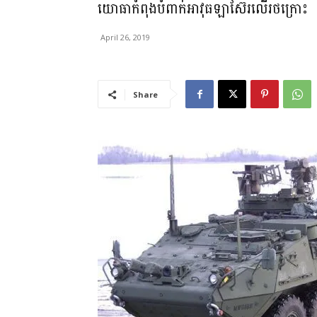
យោធាកំពុងបំពាក់អាវុធឡាស៊ែរលើរថក្រោះ
April 26, 2019
Share