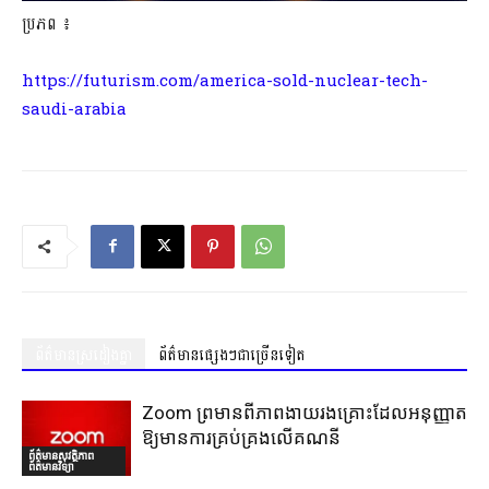
ប្រភព ៖
https://futurism.com/america-sold-nuclear-tech-
saudi-arabia
ព័ត៌មានស្រដៀងគ្នា
ព័ត៌មានផ្សេងៗជាច្រើនទៀត
Zoom ព្រមានពីភាពងាយរងគ្រោះដែលអនុញ្ញាត
ឱ្យមានការគ្រប់គ្រងលើគណនី
ព័ត៌មានសុវត្ថិភាព
ព័ត៌មានវិទ្យា