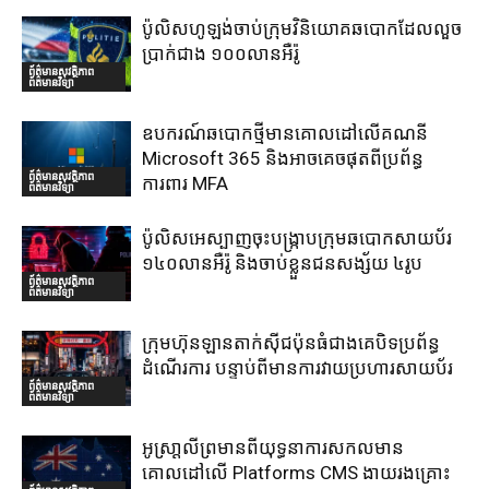
ប៉ូលិសហូឡង់ចាប់ក្រុមវិនិយោគឆបោកដែលលួច
ប្រាក់ជាង ១០០លានអឺរ៉ូ
ព័ត៌មានសុវត្ថិភាព
ព័ត៌មានវិទ្យា
ឧបករណ៍ឆបោកថ្មីមានគោលដៅលើគណនី
Microsoft 365 និងអាចគេចផុតពីប្រព័ន្ធ
ព័ត៌មានសុវត្ថិភាព
ការពារ MFA
ព័ត៌មានវិទ្យា
ប៉ូលិសអេស្បាញចុះបង្រ្កាបក្រុមឆបោកសាយប័រ
១៤០លានអឺរ៉ូ និងចាប់ខ្លួនជនសង្ស័យ ៤រូប
ព័ត៌មានសុវត្ថិភាព
ព័ត៌មានវិទ្យា
ក្រុមហ៊ុនឡានតាក់ស៊ីជប៉ុនធំជាងគេបិទប្រព័ន្ធ
ដំណើរការ បន្ទាប់ពីមានការវាយប្រហារសាយប័រ
ព័ត៌មានសុវត្ថិភាព
ព័ត៌មានវិទ្យា
អូស្រា្តលីព្រមានពីយុទ្ធនាការសកលមាន
គោលដៅលើ Platforms CMS ងាយរងគ្រោះ