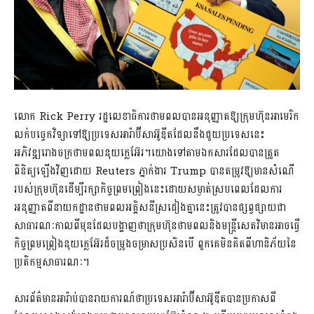
លោក Rick Perry រដ្ឋលេខាធិការថាមពលបានអនុញ្ញាតឱ្យក្រុមហ៊ុនអាមេរិក
លក់បច្ចេកវិទ្យាទៅឱ្យប្រទេសអារ៉ាប៊ីសាអ៊ូឌីតដែលនឹងជួយប្រទេសនេះ
អភិវឌ្ឍរោងចក្រថាមពលនុយក្លេអ៊ែរ។យោងទៅតាមឯកសារដែលបានត្រួត
ពិនិត្យឡើងវិញដោយ Reuters ភ្នាក់ងារ Trump បានតម្រូវឱ្យមានសំណើ
របស់ក្រុមហ៊ុនដើម្បីរក្សាកិច្ចព្រមព្រៀងនេះដោយសម្ងាត់ស្របពេលដែលការ
អនុញ្ញាតពីនាយកដ្ឋានថាមពលអគ្គិសនីស្រដៀងគ្នានេះត្រូវបានផ្សព្វផ្សាយជា
សាធារណៈកាលពីមុនដែលបង្ហាញថាក្រុមហ៊ុនថាមពលនិងមន្រ្តីសេតវិមានអាចធ្វើ
កិច្ចព្រមព្រៀងនុយក្លេអ៊ែរដ៏ចម្រូងចម្រាសប្រសិនបើ ពួកគេមិនគិតពីហានិភ័យនៃ
ប្រតិកម្មសាធារណៈ។
សារព័ត៌មានអារ៉ាប់បានរាយការណ៍ថាប្រទេសអារ៉ាប៊ីសាអ៊ូឌីតបានប្រកាសពី