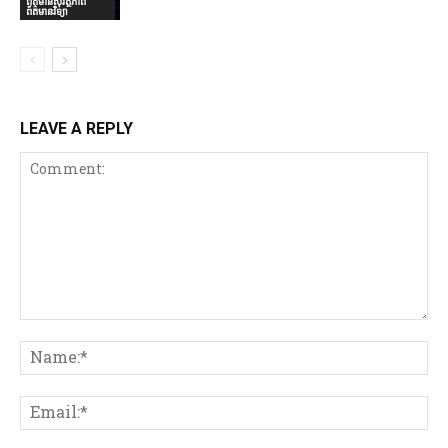
ព័ត៌មានសុវត្ថិភាព
ព័ត៌មានវិទ្យា
LEAVE A REPLY