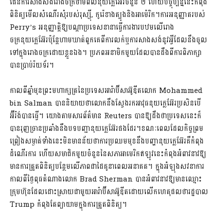
ផែនការសាងសង់រោងចក្រថាមពលនុយក្លេអ៊ែរចំនួន ២ ហើយបច្ចុប្បន្ននេះកំពុង
ពិនិត្យមើលសំណើរសុំរបស់រុស្ស៊ី, កូរ៉េខាងត្បូងនិងអាម៉េរិក។ការអនុញ្ញាតរបស់
Perry’s អនុញ្ញាត្តិឱ្យបណ្តាប្រទេសនានាធ្វើការងារបឋមលើរោង
ចក្រនុយក្លេអ៊ែរប៉ុន្តែហាមឃាត់ពួកគេពីការលក់ឬការសាងសង់នូវអ្វីដែលនឹងចូល
ទៅក្នុងរោងចក្រដោយខ្លួនឯង។ ប្រភពអនាមិកមួយដែលបានដឹងពីការពិភាក្សា
បានប្រាប់រ៉យទ័រ។
កាលពីឆ្នាំមុនព្រះមហាក្សត្រនៃប្រទេសអារ៉ាប៊ីសាអ៊ូឌីតលោក Mohammed
bin Salman បាននិយាយថាលោកនឹងស្វែងរកអាវុធនុយក្លេអ៊ែរប្រសិនបើ
អ៊ីរ៉ង់បានធ្វើ។ យោងតាមសារព័ត៌មាន Reuters បានឱ្យដឹងថាប្រទេសនេះក៏
បានរុញច្រានប្រឆាំងនឹងបទបញ្ជានុយក្លេអ៊ែរផងដែរ។ខណៈពេលដែលកិច្ចព្រម
ព្រៀងសម្ងាត់ទាំងនេះមិនមានន័យថាការប្រឈមមុខនឹងបញ្ហានុយក្លេអ៊ែរគឺកំពុង
ដំណើរការ ហើយសមាជិកមួយចំនួននៃសភាអាមេរិកឥឡូវនេះកំពុងអំពាវនាវឱ្យ
មានការត្រួតពិនិត្យបន្ថែមលើភាពជាដៃគូនាពេលអនាគត។ ក្នុងអំឡុងសវនាការ
កាលពីថ្ងៃពុធតំណាងលោក Brad Sherman បានអំពាវនាវឱ្យមានឈ្មោះ
ក្រុមហ៊ុនដែលដោះស្រាយជាមួយអារ៉ាប៊ីសាអ៊ូឌីតដោយលើកហេតុផលថារដ្ឋបាល
Trump កំពុងតែព្យាយាមក្នុងការត្រួតពិនិត្យ។