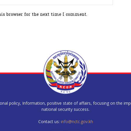
his browser for the next time I comment.
al policy, Information, positive state of affairs, focusing on the im
national security success.
Contact us:
info@nctc.gov.kh