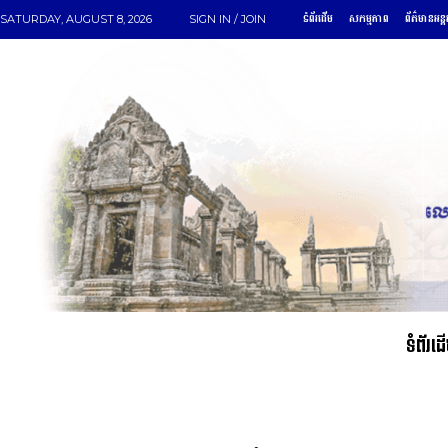
ទំព័រដើម
សកម្មភាព
ព័ត៌មានអន្ត
SATURDAY, AUGUST 8, 2026
SIGN IN / JOIN
ទំព័រដ