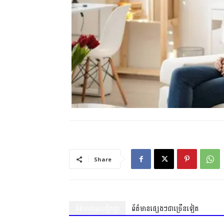
Share
ព័ត៌មានស្រដៀងគ្នា
ព័ត៌មានផ្សេងៗជាច្រើនទៀត