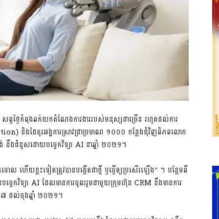
 ​សព្វថ្ងៃ​កំពុង​ឆក់​យក​តំណែង​ការងារ​របស់​មនុស្ស​ជា​ច្រើន​ ​រហូត​ដល់​ការ​
និង​ដៃ​គូរ​អង្គការ​ស្រាវជ្រា​ប្រមាណ​ ​១០០០​ ​កន្លែង​ជុំវិញ​ពិភពលោក​ ​
​ ​នឹង​ជំនួស​ដោយ​បច្ចេកវិទ្យា​ ​AI​ ​នា​ឆ្នាំ​ ​២០២១។
ចោល​ ​ហើយ​ខ្លះ​ទៀត​ត្រូវ​បាន​បង្កើត​ជា​ថ្មី​ ​ឫ​ធ្វើ​ឲ្យ​ប្រសើរ​ឡើង” ។ បន្ថែម​ពី​
​បច្ចេកវិទ្យា​ ​AI​ ​ដែល​មាន​ការចូលរួម​ជាមួយ​ក្រុមហ៊ុន​ ​CRM​ ​នឹង​មាន​ការ​
០១៧​ ​ដល់​ចុង​ឆ្នាំ​ ​២០២១។