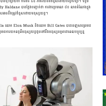
​ចុះ​ផ្សាយ​ថា​ ​ការងារ​ ​៤៥​ ​ភាគរយ​នឹង​ជំនួស​ដោយ​បច្ចេកវិទ្យា។​ ​ទន្ទឹម​
dy Haldane​ ​បាន​ថ្លែង​បញ្ជាក់​ថា​ ​ការងារ​ប្រមាណ​ ​៨០​ ​លាន​តំណែង​ក្នុង​
្លេស​អាច​នឹង​ត្រូវ​ជំនួស​ដោយ​មនុស្សយន្ត។
​ ​Tesla​ ​លោក​ ​Elon Musk​ ​និង​លោក​ ​Bill Gates បាន​ចេញ​សារ​ព្រមាន​
ាន​ការ​យក​ពន្ធ​ពី​មនុស្សយន្ត​ដូច​ទៅ​នឹង​មនុស្ស​ធម្មតា​នា​ពេល​បច្ចុប្បន្ន​