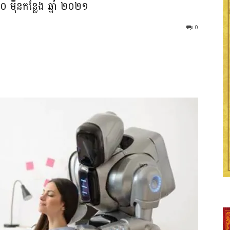
​ ​ម៉ឺន​កន្លែង ឆ្នាំ​ ​២០២១​
0