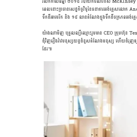
រំលឹក​កាល​ពី​ឆ្នាំ​ ​២០១៥​ ​របាយការណ៍​របស់​ ​McKinsey​ ​បាន
ពេល​នោះ​ប្រធាន​សេដ្ឋកិច្ច​វិទូ​​នៃ​ធនាគារ​អង់គ្លេស​លោក​ ​An
ទឹកដី​អាមេរិក​ ​និង​ ​១៥​ ​លាន​តំណែង​ក្នុង​ទឹកដី​ចក្រភព​អង់គ
យ៉ាងណាមិញ​ ​បុគ្គល​ល្បី​ឈ្មោះ​រួម​មាន​ ​CEO​ ​ក្រុមហ៊ុន
ជុំវិញ​រឿងរ៉ាវ​មនុស្សយន្ត​ជំនួស​តំណែង​មនុស្ស​ ​ហើយ​ជំរុញ​ឲ្យ​ម
ដែរ៕