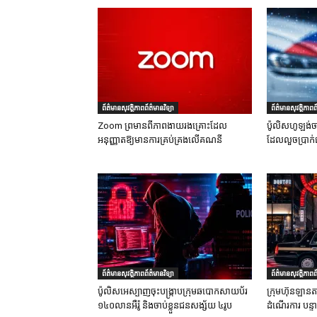
ព័ត៌មានសុវត្ថិភាពព័ត៌មានវិទ្យា
ព័ត៌មានសុវត្ថិភាពព័
Zoom ព្រមានពីភាពងាយរងគ្រោះដែល
ប៉ូលិសហូឡង់ច
អនុញ្ញាតឱ្យមានការគ្រប់គ្រងលើគណនី
ដែលលួចប្រាក់
ព័ត៌មានសុវត្ថិភាពព័ត៌មានវិទ្យា
ព័ត៌មានសុវត្ថិភាពព័
ប៉ូលិសអេស្បាញចុះបង្រ្កាបក្រុមឆបោកសាយប័រ
ក្រុមហ៊ុនឡានតា
១៤០លានអឺរ៉ូ និងចាប់ខ្លួនជនសង្ស័យ ៤រូប
ដំណើរការ បន្