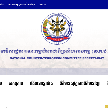
រជាតិ
ព័ត៌មានសុវត្ថិភាពព័ត៌មានវិទ្យា
ឯកសារ
ើម
សកម្មភាព
ព័ត៌មានអន្តរជាតិ
ព័ត៌មានសុវត្ថិភាពព័ត៌មានវិទ្យា