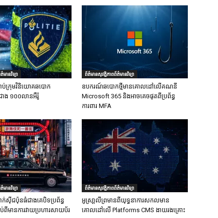
ត៌មានវិទ្យា
ព័ត៌មានសុវត្ថិភាពព័ត៌មានវិទ្យា
ាប់ក្រុមវិនិយោគឆបោក
ឧបករណ៍ឆបោកថ្មីមានគោលដៅលើគណនី
ជាង ១០០លានអឺរ៉ូ
Microsoft 365 និងអាចគេចផុតពីប្រព័ន្ធ
ការពារ MFA
ត៌មានវិទ្យា
ព័ត៌មានសុវត្ថិភាពព័ត៌មានវិទ្យា
ក់ស៊ីជប៉ុនធំជាងគេបិទប្រព័ន្ធ
អូស្រា្តលីព្រមានពីយុទ្ធនាការសកលមាន
ទាប់ពីមានការវាយប្រហារសាយប័រ
គោលដៅលើ Platforms CMS ងាយរងគ្រោះ