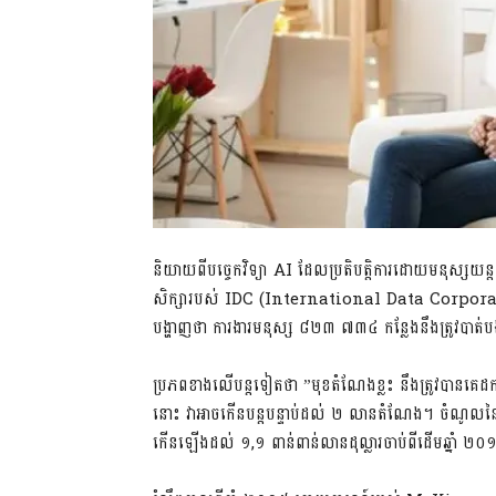
និយាយ​ពី​បច្ចេកវិទ្យា​ ​AI​ ​ដែល​ប្រតិបត្តិការ​ដោយ​មនុស្សយន្ត​
សិក្សា​របស់​ ​IDC​ ​(International Data Corporation)​ ​
បង្ហាញ​ថា​ ​ការងារ​មនុស្ស​ ​៨២៣ ៧៣៤​ ​កន្លែង​នឹង​ត្រូវ​បាត់បង់
ប្រភព​ខាង​លើ​បន្ត​ទៀត​ថា​ ​”មុខ​តំណែង​ខ្លះ​ ​នឹង​ត្រូវ​បាន​គេ​ដក​
នោះ​ ​វា​អាច​កើន​បន្ត​បន្ទាប់​​ដល់​ ​២​ ​លាន​តំណែង​។ ចំណូល​នៃ
កើន​ឡើង​ដល់​ ​១,១​ ​ពាន់​ពាន់​លាន​ដុល្លារ​ចាប់​ពី​ដើម​ឆ្នាំ​ ​២