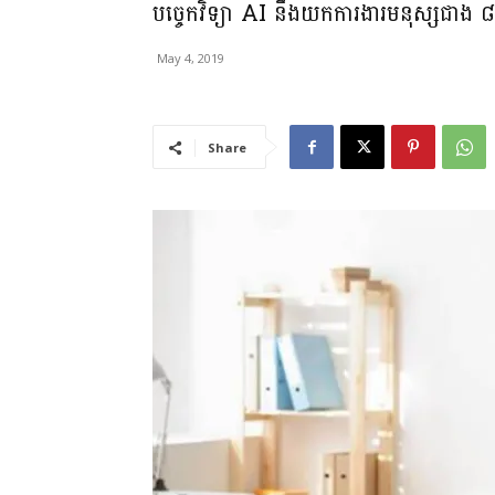
​បច្ចេកវិទ្យា​ ​AI​ ​នឹង​យក​ការងារ​មនុស្ស​ជាង​ ​៨០
May 4, 2019
Share