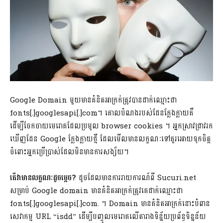
Google Domain មួយមានគំនិតអាក្រក់ត្រូវបានដាក់ឈ្មោះជា
fonts[.]googlesapi[.]com។ គោលបំណងរបស់ដែនក្លែងក្លាយគឺ
ដើម្បីចែកចាយមេរោគដែលប្រមូល browser cookies ។ អ្នកស្រាវជ្រាវរក
ឃើញដែន Google ក្លែងក្លាយថ្មី ដែលមើលមានលក្ខណៈទៅគួរអោយទុកចិត្ត
ចំពោះអ្នកប្រើប្រាស់ដែលមិនមានការសង្ស័យ។
តើវាមានលក្ខណៈដូចម្តេច?
ដូចដែលមានការរាយការណ៍ពី Sucuri.net
សម្រាប់ Google domain មានគំនិតអាក្រក់ត្រូវគេដាក់ឈ្មោះជា
fonts[.]googlesapi[.]com. ។ Domain មានគំនិតអាក្រក់នោះបំពាន
សេវាកម្ម URL “isdd” ដើម្បីបញ្ចូលមេរោគលើតារាងទិន្ន័យប្រព័ន្ធទិន្នន័យ