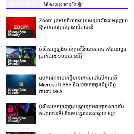
ព័ត៌មានស្រដៀងគ្នា
ព័ត៌មានផ្សេងៗជាច្រើនទៀត
Zoom ព្រមានពីភាពងាយរងគ្រោះដែលអនុញ្ញាត
ឱ្យមានការគ្រប់គ្រងលើគណនី
ព័ត៌មានសុវត្ថិភាព
ព័ត៌មានវិទ្យា
ប៉ូលិសហូឡង់ចាប់ក្រុមវិនិយោគឆបោកដែលលួច
ប្រាក់ជាង ១០០លានអឺរ៉ូ
ព័ត៌មានសុវត្ថិភាព
ព័ត៌មានវិទ្យា
ឧបករណ៍ឆបោកថ្មីមានគោលដៅលើគណនី
Microsoft 365 និងអាចគេចផុតពីប្រព័ន្ធ
ព័ត៌មានសុវត្ថិភាព
ការពារ MFA
ព័ត៌មានវិទ្យា
ប៉ូលិសអេស្បាញចុះបង្រ្កាបក្រុមឆបោកសាយប័រ
១៤០លានអឺរ៉ូ និងចាប់ខ្លួនជនសង្ស័យ ៤រូប
ព័ត៌មានសុវត្ថិភាព
ព័ត៌មានវិទ្យា