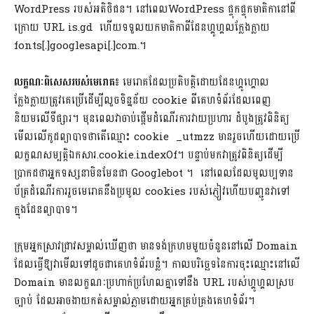
WordPress របស់អតិថិជន។ នៅពេលWordPress ផ្ទុកផ្ទុកមាតិកានៅពី
ក្រោយ URL is.gd ហើយទទួលយកមាតិកាពីដែនហ្គូហ្គលក្លែងក្លាយ
fonts[.]googlesapi[.]com.។
លក្ខណៈពិសេសរបស់មេរោគ​៖
មេរោគដែលប្រតិបត្តិដោយដែនហ្គូហ្គោល
ក្លែងក្លាយត្រូវគេប្រើដើម្បីលួចទិន្នន័យ cookie ពីគេហទំព័រដែលពេញ
និយមលើទីផ្សារ។ មុនពេលវាចាប់ផ្តើមដំណើរការវាយប្រហារ ដំបូងត្រូវពិនិត្យ
មើលលើកូដព្យាបាទថាតើឈ្មោះ cookie _utmzz មានរួចហើយដោយប្រើ
លក្ខណសម្បត្តិឯកសារ.cookie.indexOf។ បន្ទាប់មកវាត្រូវពិនិត្យដើម្បី
ប្រាកដថាអ្នកទស្សនាមិនមែនជា Googlebot ។ នៅពេលដែលមូលប្បទាន
ប័ត្រដំណើរការរួចមេរោគនឹងប្រមូល cookies របស់ភ្ញៀវហើយបញ្ជូនវាទៅ
ក្នុងដែនព្យាបាទ។
ក្រុមអ្នកស្រាវជ្រាវសម្គាល់ឃើញថា មានទង់ក្រហមមួយចំនួននៅលើ Domain
ដែលធ្វើឱ្យវាមើលទៅដូចជាគេហទំព័របន្លំ។ កាលបរិច្ឆេទនៃការចុះឈ្មោះនៅលើ
Domain មានលក្ខណៈប្រហាក់ប្រហែលគ្នាទៅនឹង URL របស់ហ្គូហ្គលស្រប
ច្បាប់ ដែលអាចងាយកត់សម្គាល់ភ្លាមដោយអ្នកគ្រប់គ្រងគេហទំព័រ។