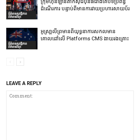
ក្រុមហ៊ុនឡានតាក់ស៊ីជប៉ុនធំជាងគេបិទប្រព័ន្ធ
ដំណើរការ បន្ទាប់ពីមានការវាយប្រហារសាយប័រ
ព័ត៌មានសុវត្ថិភាព
ព័ត៌មានវិទ្យា
អូស្រា្តលីព្រមានពីយុទ្ធនាការសកលមាន
គោលដៅលើ Platforms CMS ងាយរងគ្រោះ
ព័ត៌មានសុវត្ថិភាព
ព័ត៌មានវិទ្យា
LEAVE A REPLY