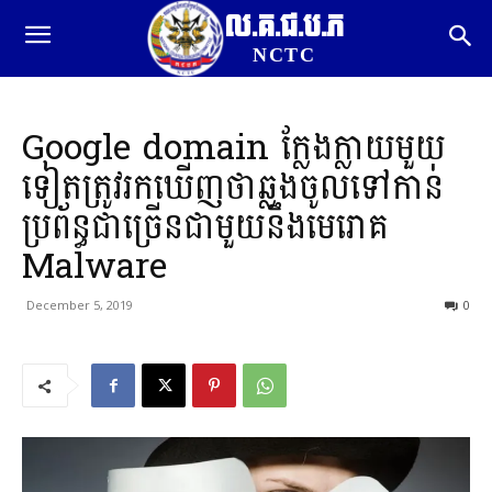
ល.គ.ជ.ប.ភ
NCTC
Google domain ក្លែងក្លាយមួយ
ទៀតត្រូវរកឃើញថាឆ្លងចូលទៅកាន់
ប្រព័ន្ធជាច្រើនជាមួយនឹងមេរោគ
Malware
December 5, 2019
0