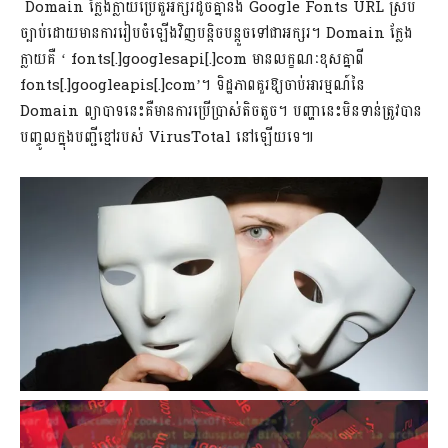
Domain ក្លែងក្លាយប្រើតួអក្សរដូចគ្នានឹង Google Fonts URL ស្រប
ច្បាប់ដោយមានការរៀបចំឡើងវិញបន្តិចបន្តួចទៅជាអក្សរ។ Domain ក្លែង
ក្លាយគឺ ‘ fonts[.]googlesapi[.]com មានលក្ខណៈខុសគ្នាពី
fonts[.]googleapis[.]com’។ ទិដ្ឋភាពគួរឱ្យចាប់អារម្មណ៍នៃ
Domain ព្យាបាទនេះគឺមានការប្រើប្រាស់តិចតួច។ បញ្ហានេះមិនទាន់ត្រូវបាន
បញ្ចូលក្នុងបញ្ជីខ្មៅរបស់ VirusTotal នៅឡើយទេ៕