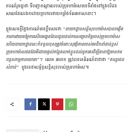
ការណ៍រួមគ្នាថា ទីបញ្ជាកណ្តាលរបស់ក្រុមហាម៉ាសមានទីតាំងនៅក្នុងបរិវេន
សាលាដែលរងការវាយប្រហារដោយកម្លាំងទ័ពអាកាសនោះ។
ក្នុងសេចក្តីថ្លែងការណ៍មានខ្លឹមសារថា
“នាយកដ្ឋានសន្តិសុខហាម៉ាសបានបង្កើត
ការការវាយតម្លៃការសើបអង្គេតដែលជួយដល់ការសម្រេចចិត្តរបស់ក្រុមហាម៉ាស
ហើយនាយកដ្ឋាននេះក៏ទទួលខុសត្រូវចំពោះសុវត្ថិភាពរបស់មេដឹកនាំជាន់ខ្ពស់
ក្រុមហាម៉ាសផងដែរគឺដោយផ្តល់កន្លែងលាក់ខ្លួនដល់ពួកគេដើម្បីធានាឱ្យមានការ
បន្តសកម្មភាពយោធា”។
លោក អាបេក ត្រូវបានគេពិពណ៌នាថាជា
“ឥស្សរជន
សំខាន់”
ក្នុងរចនាសម្ព័ន្ធសន្តិសុខរបស់ក្រុមហាម៉ាស៕