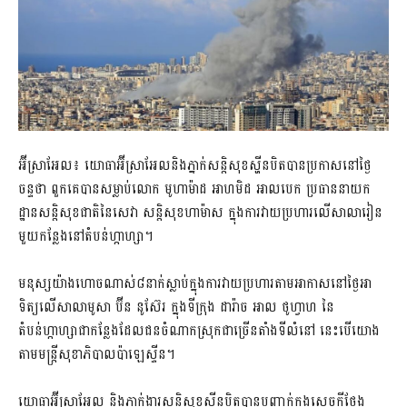
អ៊ីស្រាអែល៖ យោធាអ៊ីស្រាអែលនិងភ្នាក់សន្តិសុខស្ហីនបិតបានប្រកាសនៅថ្ងៃ
ចន្ទថា ពួកគេបានសម្លាប់លោក មូហាម៉ាដ អាហមិដ អាលបេក ប្រធាននាយក
ដ្ឋានសន្តិសុខជាតិនៃសេវា សន្តិសុខហាម៉ាស ក្នុងការវាយប្រហារលើសាលារៀន
មួយកន្លែងនៅតំបន់ហ្កាហ្សា។
មនុស្សយ៉ាងហោចណាស់៨នាក់ស្លាប់ក្នុងការវាយប្រហារតាមអាកាសនៅថ្ងៃអា
ទិត្យលើសាលាមូសា ប៊ីន នូស៊ែរ ក្នុងទីក្រុង ដារ៉ាច អាល ថូហ្វាហ នៃ
តំបន់ហ្កាហ្សាជាកន្លែងដែលជនចំណាកស្រុកជាច្រើនតាំងទីលំនៅ នេះបើយោង
តាមមន្ត្រីសុខាភិបាលប៉ាឡេស្ទីន។​
យោធាអ៊ីស្រាអែល និងភ្នាក់ងារសន្តិសុខស្ហីនបិតបានបញ្ជាក់ក្នុងសេចក្តីថ្លែង