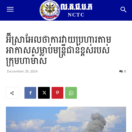
ល.គ.ជ.ប.ភ
NCTC
អ៊ីស្រាអែលថាការវាយប្រហារតាម
អាកាសសម្លាប់មន្ត្រីជាន់ខ្ពស់របស់
ក្រុមហាម៉ាស
December 29, 2024
0