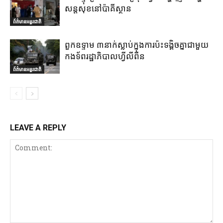
សន្តសុខនៅប៉ាគីស្ថាន
ព័ត៌មានអន្តរជាតិ
ពួកឧទ្ទាម ៣នាក់ស្លាប់ក្នុងការប៉ះទង្គិចគ្នាជាមួយ
កងទ័ពរដ្ឋាភិបាលហ្វីលីពីន
ព័ត៌មានអន្តរជាតិ
LEAVE A REPLY