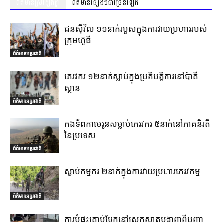
ព័ត៌មានស្រដៀងគ្នា
ព័ត៌មានផ្សេងៗជាច្រើនទៀត
ជនស៊ីវិល ១១នាក់របួសក្នុងការវាយប្រហាររបស់
ក្រុមហ៊ូធី
ព័ត៌មានអន្តរជាតិ
ភេរវករ ១២នាក់ស្លាប់ក្នុងប្រតិបត្តិការនៅប៉ាគី
ស្ថាន
ព័ត៌មានអន្តរជាតិ
កងទ័ពកាមេរូនសម្លាប់ភេរវករ ៥នាក់នៅភាគនិរតី
នៃប្រទេស
ព័ត៌មានអន្តរជាតិ
ស្លាប់កម្មករ ២នាក់ក្នុងការវាយប្រហារភេរវកម្ម
ព័ត៌មានអន្តរជាតិ
ការបំផ្ទុះគ្រាប់បែកនៅស្រុកស្វាតបង្ហាញពីបញ្ហា