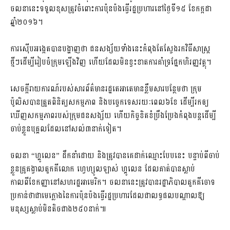
ចលនានេះទទួលខុសត្រូវចំពោះការប៉ុនប៉ងធ្វើរដ្ឋប្រហារនៅថ្ងៃទី១៥ ខែកក្កដា
ឆ្នាំ២០១៦។
ការស៊ើបអង្កេតបានបង្ហាញថា ជនសង្ស័យទាំងនេះកំពុងតែស្វែងរកវិធីសាស្ត្រ
ថ្មីៗដើម្បីរៀបចំក្រុមឡើងវិញ ហើយដែលមិនខ្វះខាតការគាំទ្រផ្នែកហិរញ្ញវត្ថុ។
សេចក្តីរាយការណ៍របស់សារព័ត៌មានរដ្ឋតេអាតេមានខ្លឹមសារបន្ថែមថា ក្រុម
ប៉ូលិសបានត្រួតពិនិត្យសកម្មភាព និងបច្ចេកទេសរយៈពេល៦ខែ ដើម្បីរកឲ្យ
ឃើញសកម្មភាពរបស់ក្រុមជនសង្ស័យ ហើយកិច្ចខិតខំប្រឹងប្រែងកំពុងបន្តដើម្បី
ចាប់ខ្លួនបុគ្គលដែលនៅសល់៣នាក់ទៀត។
ចលនា “ហ្គូលេន” ដឹកនាំដោយ និងត្រូវបានគេដាក់ឈ្មោះបែបនេះ បន្ទាប់ពីចាប់
ខ្លួនគ្រូគង្វាលតួកគីលោក ហ្វេហ្សូលឡាស់ ហ្គូលេន ដែលគាត់បានស្លាប់
កាលពីខែកញ្ញានៅសហរដ្ឋអាមេរិក។ ចលនានេះត្រូវបានរដ្ឋាភិបាលតួកគីចោទ
ប្រកាន់ថាជាមេក្លោងនៃការប៉ុនប៉ងធ្វើរដ្ឋប្រហារដែលជាលទ្ធផលបណ្តាលឱ្យ
មនុស្សស្លាប់មិនតិចជាង២៥០នាក់៕