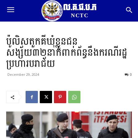
ល.គ.ជ.ប.ភ
NCTC
ប៉ូលិសតួកគីឃុំខ្លួនជន
សង្ស័យ៣២នាក់ពាក់ព័ន្ធនឹងករណីរដ្ឋ
ប្រហារបរាជ័យ
December 29, 2024
0