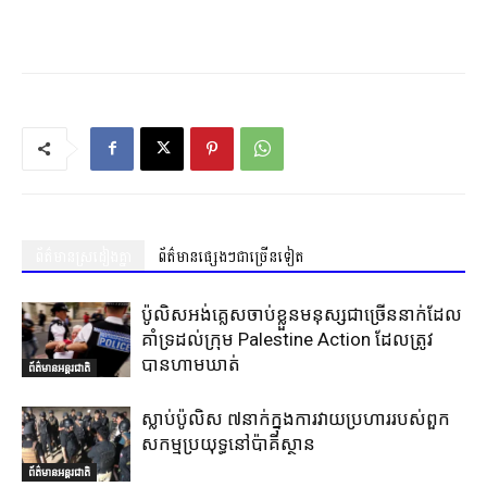
ព័ត៌មានស្រដៀងគ្នា
ព័ត៌មានផ្សេងៗជាច្រើនទៀត
ប៉ូលិសអង់គ្លេសចាប់ខ្លួនមនុស្សជាច្រើននាក់ដែល
គាំទ្រដល់ក្រុម Palestine Action ដែលត្រូវ
បានហាមឃាត់
ព័ត៌មានអន្តរជាតិ
ស្លាប់ប៉ូលិស ៧នាក់ក្នុងការវាយប្រហាររបស់ពួក
សកម្មប្រយុទ្ធនៅប៉ាគីស្ថាន
ព័ត៌មានអន្តរជាតិ