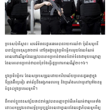
ប្រទេសប៉ាគីស្ថាន៖ សារព័ត៌មានរដ្ឋតេអាតេបានរាយការណ៍ថា​ ប៉ូលិសតួកគី
បានឃុំខ្លួនមនុស្ស៣២នាក់ នៅថ្ងៃអង្គារក្នុងប្រតិបត្តិការមួយដែលកំណត់
គោលដៅលើអ្នកដែលត្រូវបានចោទប្រកាន់ថាមានទំនាក់ទំនងជាមួយបណ្តាញ
ដែលគេចោទប្រកាន់ថាបានប៉ុនប៉ងធ្វើរដ្ឋប្រហារកាលពីឆ្នាំ២០១៦។
ក្នុងប្រតិបត្តិការ ដែលសម្របសម្រួលដោយការិយាល័យប្រធានរដ្ឋអាជ្ញាក្នុង
ទីក្រុងអ៊ីហ្សមៀរ ពាក់ព័ន្ធនឹងអង្គភាពចារកម្ម និងប្រឆាំងភេរវកម្មនៅទូទាំងខេត្ត
ចំនួន៤ក្នុងប្រទេសតួកគី។
ដីកាចាប់ខ្លួនជនសង្ស័យ៣៥នាក់ត្រូវបានចេញបន្ទាប់ពីគេកំណត់ថាពួកគេទាំង
នោះសកម្មក្នុងរចនាសម្ព័ន្ធបច្ចុប្បន្ននៃចលនាហ្គូលេនដែលរដ្ឋាភិបាលតួកគីឲ្យ