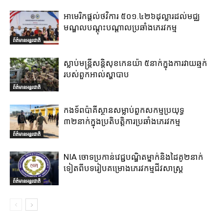
អាមេរិកផ្តល់ថវិការ ៥០១.៤២៦ដុល្លារដល់មជ្ឈ
មណ្ឌលបណ្តុះបណ្តាលប្រឆាំងភេរវកម្ម
ព័ត៌មានអន្តរជាតិ
ស្លាប់មន្ត្រីសន្តិសុខកេនយ៉ា ៥នាក់ក្នុងការវាយឆ្មក់
របស់ពួកអាល់ស្ហាបាប
ព័ត៌មានអន្តរជាតិ
កងទ័ពប៉ាគីស្ថានសម្លាប់ពួកសកម្មប្រយុទ្ធ
៣២នាក់ក្នុងប្រតិបត្តិការប្រឆាំងភេរវកម្ម
ព័ត៌មានអន្តរជាតិ
NIA ចោទប្រកាន់វេជ្ជបណ្ឌិតម្នាក់និងដៃគូ២នាក់
ទៀតពីបទរៀបគម្រោងភេរវកម្មជីវសាស្ត្រ
ព័ត៌មានអន្តរជាតិ