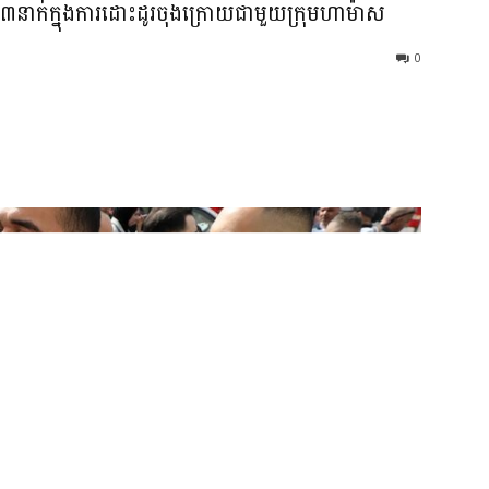
នាក់ក្នុងការដោះដូរចុងក្រោយជាមួយក្រុមហាម៉ាស
0