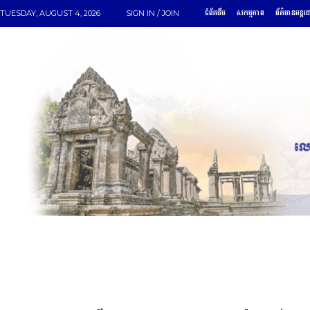
ទំព័រដើម
សកម្មភាព
ព័ត៌មានអន្តរ
TUESDAY, AUGUST 4, 2026
SIGN IN / JOIN
ទំព័រដើម