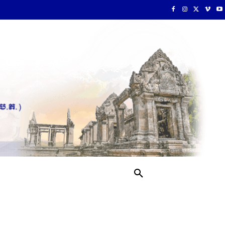
រ
MORE