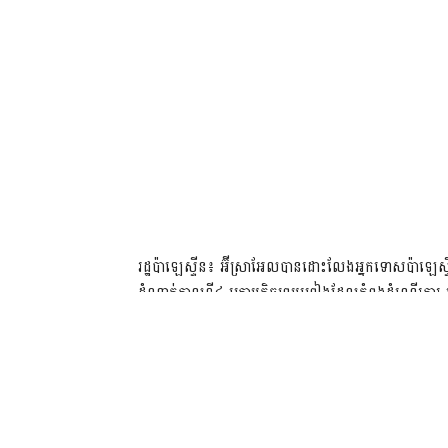
រដ្ឋប៉ាឡេស្ទីន៖ អ៊ីស្រាអែលបានដោះលែងអ្នកទោសប៉ាឡេស្
ដំណាក់កាលទី៤ ក្រោមកិច្ចព្រមព្រៀងដែលកំពុងដំណើរការ 
លោក អាបដូលឡាស់ ហ្សាកហារ៉ី ប្រធានក្លឹបអ្នកទោសប៉ាឡេស្
ដែលត្រូវបានដោះលែងទៅឱ្យគណៈកម្មាធិការអន្តរជាតិនៃអ
ក្នុងចំណោមអ្នកទោសដែលត្រូវបានដោះលែងទាំងនោះមាន១៥០ន