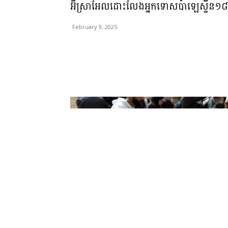
អ៊ីស្រាអែលដោះលែងអ្នកទោសប៉ាឡេស្ទីន១៨៣
February 9, 2025
Share