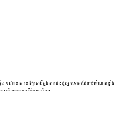
ទីន ១៨៣នាក់ នៅថ្ងៃសៅរ៍ក្នុងការដោះដូរអ្នកទោសដែលជាចំណាប់ខ្មាំង
នេះបើតាមប្រភពពីប៉ាឡេស្ទីន។
ទីន បានប្រាប់អ្នកយកព័ត៌​មាន​ថា អាជ្ញាធរអ៊ីស្រាអែលបានប្រគល់អ្នកទោស
ង្គភាពកាកបាទក្រហម។
ាក់មកពីតំបន់ហ្កាហ្សា ៣២នាក់​មកពីតំបន់វ៉េសបេង និងនៅម្នាក់ដែល