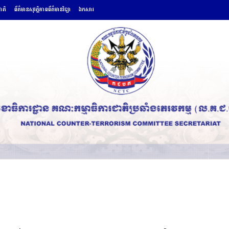
ជាតិ
ព័ត៌មានសុវត្ថិភាពព័ត៌មានវិទ្យា
ឯកសារ
សកម្មភាព
ព័ត៌មានអន្តរជាតិ
ព័ត៌មានសុវត្ថិភាពព័ត៌មានវិទ្យា
ឯកសា