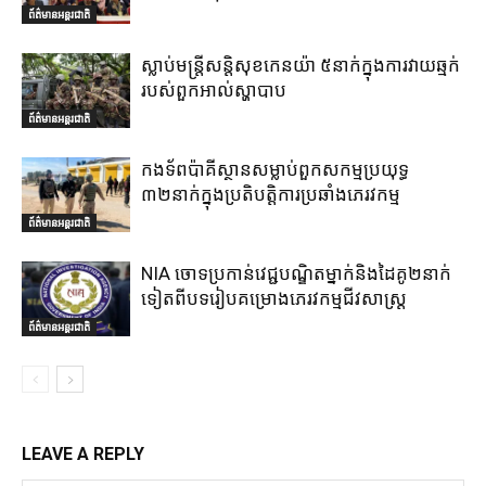
ព័ត៌មានអន្តរជាតិ
ស្លាប់មន្ត្រីសន្តិសុខកេនយ៉ា ៥នាក់ក្នុងការវាយឆ្មក់
របស់ពួកអាល់ស្ហាបាប
ព័ត៌មានអន្តរជាតិ
កងទ័ពប៉ាគីស្ថានសម្លាប់ពួកសកម្មប្រយុទ្ធ
៣២នាក់ក្នុងប្រតិបត្តិការប្រឆាំងភេរវកម្ម
ព័ត៌មានអន្តរជាតិ
NIA ចោទប្រកាន់វេជ្ជបណ្ឌិតម្នាក់និងដៃគូ២នាក់
ទៀតពីបទរៀបគម្រោងភេរវកម្មជីវសាស្ត្រ
ព័ត៌មានអន្តរជាតិ
LEAVE A REPLY