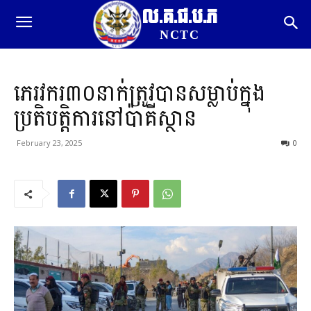
ល.គ.ជ.ប.ភ
NCTC
ភេរវករ៣០នាក់ត្រូវបានសម្លាប់ក្នុង
ប្រតិបត្តិការនៅប៉ាគីស្ថាន
February 23, 2025
0