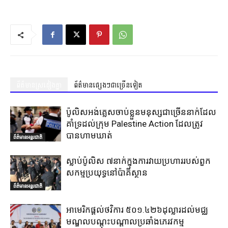
ព័ត៌មានស្រដៀងគ្នា
ព័ត៌មានផ្សេងៗជាច្រើនទៀត
ប៉ូលិសអង់គ្លេសចាប់ខ្លួនមនុស្សជាច្រើននាក់ដែល
គាំទ្រដល់ក្រុម Palestine Action ដែលត្រូវ
បានហាមឃាត់
ព័ត៌មានអន្តរជាតិ
ស្លាប់ប៉ូលិស ៧នាក់ក្នុងការវាយប្រហាររបស់ពួក
សកម្មប្រយុទ្ធនៅប៉ាគីស្ថាន
ព័ត៌មានអន្តរជាតិ
អាមេរិកផ្តល់ថវិការ ៥០១.៤២៦ដុល្លារដល់មជ្ឈ
មណ្ឌលបណ្តុះបណ្តាលប្រឆាំងភេរវកម្ម