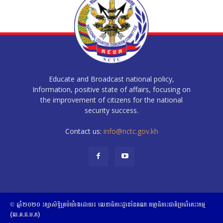
Educate and Broadcast national policy,
Information, positive state of affairs, focusing on
the improvement of citizens for the national
security success.
Contact us:
info@nctc.gov.kh
© ឆ្នាំ២០២០​ ​រក្សាសិទ្ធិ​គ្រប់យ៉ាង​ដោយ​៖​ ​លេខាធិការដ្ឋាននៃគណៈកម្មាធិការជាតិប្រចាំភេរវកម្ម
(ល.គ.ជ.ប.ភ)