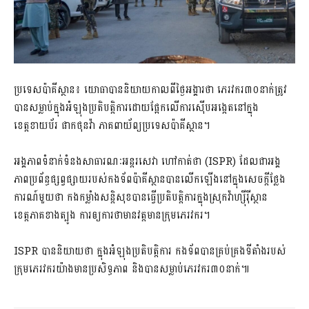
ប្រទេសប៉ាគីស្ថាន៖ យោធាបាននិយាយកាលពីថ្ងៃអង្គារថា ភេរវករ៣០នាក់ត្រូវ
បានសម្លាប់ក្នុងអំឡុងប្រតិបត្តិការដោយផ្អែកលើការស៊ើបអង្កេតនៅក្នុង
ខេត្តខាយប័រ ផាកថុនវ៉ា ភាគពាយ័ព្យប្រទេសប៉ាគីស្ថាន។
អង្គភាពទំនាក់ទំនងសាធារណៈអន្តរសេវា ហៅកាត់ថា (ISPR) ដែលជាអង្គ
ភាពប្រព័ន្ធផ្សព្វផ្សាយរបស់កងទ័ពប៉ាគីស្ថានបានលើកឡើងនៅក្នុងសេចក្តីថ្លែង
ការណ៍មួយថា កងកម្លាំងសន្តិសុខបានធ្វើប្រតិបត្តិការក្នុងស្រុកវ៉ាហ្ស៊ីរ៉ីស្ថាន
ខេត្តភាគខាងត្បូង ការឲ្យការថាមានវត្តមានក្រុមភេរវករ។
ISPR បាននិយាយថា ក្នុងអំឡុងប្រតិបត្តិការ កងទ័ពបានគ្រប់គ្រងទីតាំងរបស់
ក្រុមភេរវករយ៉ាងមានប្រសិទ្ធភាព និងបានសម្លាប់ភេរវករ៣០នាក់៕