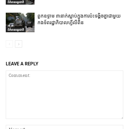
ព័ត៌មានអន្តរជាតិ
ពួកឧទ្ទាម ៣នាក់ស្លាប់ក្នុងការប៉ះទង្គិចគ្នាជាមួយ
កងទ័ពរដ្ឋាភិបាលហ្វីលីពីន
ព័ត៌មានអន្តរជាតិ
LEAVE A REPLY