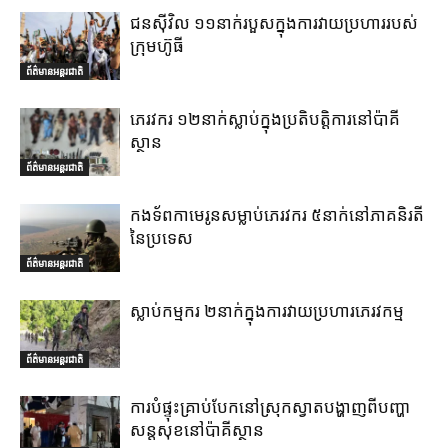
ជនស៊ីវិល ១១នាក់របួសក្នុងការវាយប្រហាររបស់
ក្រុមហ៊ូធី
ព័ត៌មានអន្តរជាតិ
ភេរវករ ១២នាក់ស្លាប់ក្នុងប្រតិបត្តិការនៅប៉ាគី
ស្ថាន
ព័ត៌មានអន្តរជាតិ
កងទ័ពកាមេរូនសម្លាប់ភេរវករ ៥នាក់នៅភាគនិរតី
នៃប្រទេស
ព័ត៌មានអន្តរជាតិ
ស្លាប់កម្មករ ២នាក់ក្នុងការវាយប្រហារភេរវកម្ម
ព័ត៌មានអន្តរជាតិ
ការបំផ្ទុះគ្រាប់បែកនៅស្រុកស្វាតបង្ហាញពីបញ្ហា
សន្តសុខនៅប៉ាគីស្ថាន