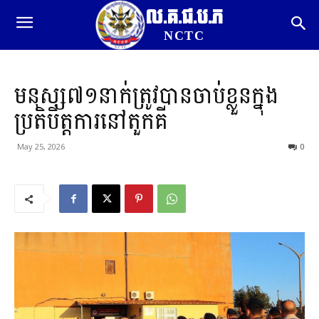
ល.គ.ជ.ប.ភ
NCTC
មនុស្ស៧១នាក់ត្រូវបានចាប់ខ្លួនក្នុង
ប្រតិបិត្តការនៅតួកគី
May 25, 2026
0