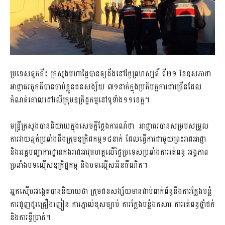
ប្រទេសតួកគី៖ ក្រសួងមហាផ្ទៃបានឲ្យដឹងនៅថ្ងៃព្រហស្បតិ៍ ទី២១ ខែឧសភាថា
អាជ្ញាធរតួកគីបានចាប់ខ្លួនជនសង្ស័យ ៧១នាក់ក្នុងប្រតិបត្តការជាច្រើនដែល
កំណត់គោលដៅលើក្រុមឧក្រិដ្ឋកម្មនៅទូទាំង១១ខេត្ត។
មន្ត្រីក្រសួងបាននិយាយក្នុងសេចក្តីថ្លែងការណ៍ថា អាជ្ញាធរបានសម្របសម្រួល
ការវាយឆ្មក់ប្រឆាំងនឹងក្រុមឧក្រិដកម្ម១៥នាក់ ដែលធ្វើការជាមួយព្រះរាជអាជ្ញា
និងអគ្គបញ្ជាការដ្ឋានកងរាជអាវុធហត្ថលើផ្ទៃប្រទេសប្រឆាំងការរត់ពន្ធ អង្គភាព
ប្រឆាំងបទល្មើសឧក្រិដ្ឋកម្ម និងបទល្មើសអ៊ិនធឺណិត។
អ្នកស៊ើបអង្កេតបាននិយាយថា ក្រុមជនសង្ស័យមានជាប់ពាក់ព័ន្ធនឹងការក្លែងបន្លំ
ការជួញដូរគ្រឿងញៀន ការភ្នាល់ខុសច្បាប់ ការក្លែងបន្លំឯកសារ ការរត់ពន្ធថ្នាំជក់
និងការខ្ចីប្រាក់។