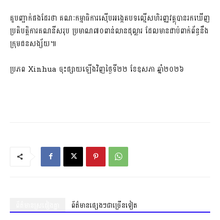
គួបញ្ជាក់ផងដែរថា គណៈកម្មាធិការស៊ើបអង្កេតបទល្មើសហិរញ្ញវត្ថុបានរកឃើញ
ប្រតិបត្តិការគណនីសរុប ប្រមាណ៧០ពាន់លានដុល្លារ​ ដែលមានជាប់ពាក់ព័ន្ធនឹង
ក្រុមជនសង្ស័យ៕
ប្រភព Xinhua ចុះផ្សាយឡើងវិញថ្ងៃទី២២ ខែឧសភា ឆ្នាំ២០២៦
ព័ត៌មានស្រដៀងគ្នា
ព័ត៌មានផ្សេងៗជាច្រើនទៀត