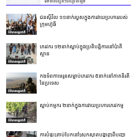
ព័ត៌មានស្រដៀងគ្នា
ព័ត៌មានផ្សេងៗជាច្រើនទៀត
ជនស៊ីវិល ១១នាក់របួសក្នុងការវាយប្រហាររបស់
ក្រុមហ៊ូធី
ព័ត៌មានអន្តរជាតិ
ភេរវករ ១២នាក់ស្លាប់ក្នុងប្រតិបត្តិការនៅប៉ាគី
ស្ថាន
ព័ត៌មានអន្តរជាតិ
កងទ័ពកាមេរូនសម្លាប់ភេរវករ ៥នាក់នៅភាគនិរតី
នៃប្រទេស
ព័ត៌មានអន្តរជាតិ
ស្លាប់កម្មករ ២នាក់ក្នុងការវាយប្រហារភេរវកម្ម
ព័ត៌មានអន្តរជាតិ
ការបំផ្ទុះគ្រាប់បែកនៅស្រុកស្វាតបង្ហាញពីបញ្ហា