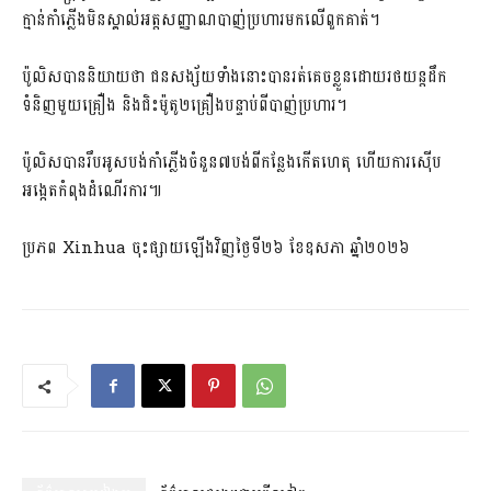
ក្មាន់កាំភ្លើងមិនស្គាល់អត្តសញ្ញាណបាញ់ប្រហារមកលើពួកគាត់។
ប៉ូលិសបាននិយាយថា ជនសង្ស័យទាំងនោះបានរត់គេចខ្លួនដោយរថយន្តដឹក
ទំនិញមួយគ្រឿង និងជិះម៉ូតូ២គ្រឿងបន្ទាប់ពីបាញ់ប្រហារ។
ប៉ូលិសបានរឹបអូសបង់កាំភ្លើងចំនួន៧បង់ពីកន្លែងកើតហេតុ ហើយការស៊ើប
អង្កេតកំពុងដំណើរការ៕
ប្រភព Xinhua ចុះផ្សាយឡើងវិញថ្ងៃទី២៦ ខែឧសភា ឆ្នាំ២០២៦