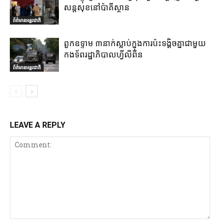
សន្តសុខនៅប៉ាគីស្ថាន
ព័ត៌មានអន្តរជាតិ
ពួកឧទ្ទាម ៣នាក់ស្លាប់ក្នុងការប៉ះទង្គិចគ្នាជាមួយ
កងទ័ពរដ្ឋាភិបាលហ្វីលីពីន
ព័ត៌មានអន្តរជាតិ
LEAVE A REPLY