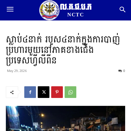
ល.គ.ជ.ប.ភ
NCTC
ស្លាប់៤នាក់ របួស៤នាក់ក្នុងការបាញ់
ប្រហារមួយនៅភាគខាងជើង
ប្រទេសហ្វីលីពីន
May 29, 2026
0