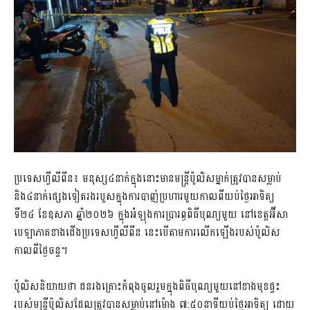
ប្រទេសហ្វីលីពីន៖ មនុស្ស៤នាក់ក្នុងនោះមានមន្ត្រីប៉ូលិសម្នាក់ត្រូវបានសម្លាប់
និង៤នាក់ផ្សេងទៀតរងរបួសក្នុងការបាញ់ប្រហារមួយកាលពីយប់ថ្ងៃអាទិត្យ
ទី២៤ ខែឧសភា ឆ្នាំ២០២៦ ក្នុងអំឡុងការប្រារព្ធពិធីបុណ្យមួយ នៅខេត្តអ៊ីសា
បេឡាភាគខាងជើងប្រទេសហ្វីលីពីន នេះបើតាមការលើកឡើងរបស់ប៉ូលិស
កាលពីថ្ងៃចន្ទ។
ប៉ូលិសនិយាយថា ជនរងគ្រោះកំពុងចូលរួមក្នុងពិធីបុណ្យមួយនៅខាងមុខផ្ទះ
របស់មន្ត្រីប៉ូលិសដែលត្រូវបានសម្លាប់នៅម៉ោង ៧:៥០នាទីយប់ថ្ងៃអាទិត្យ ដោយ