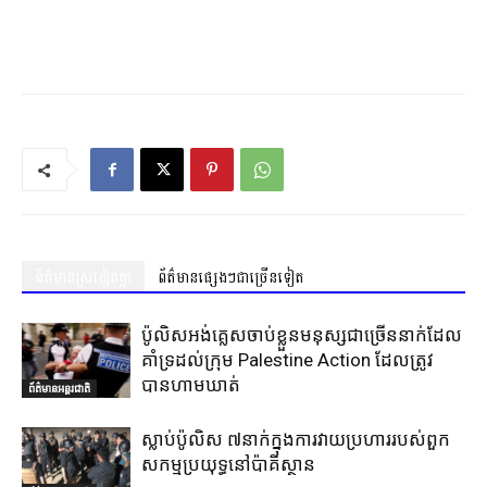
ព័ត៌មានស្រដៀងគ្នា
ព័ត៌មានផ្សេងៗជាច្រើនទៀត
ប៉ូលិសអង់គ្លេសចាប់ខ្លួនមនុស្សជាច្រើននាក់ដែល
គាំទ្រដល់ក្រុម Palestine Action ដែលត្រូវ
បានហាមឃាត់
ព័ត៌មានអន្តរជាតិ
ស្លាប់ប៉ូលិស ៧នាក់ក្នុងការវាយប្រហាររបស់ពួក
សកម្មប្រយុទ្ធនៅប៉ាគីស្ថាន