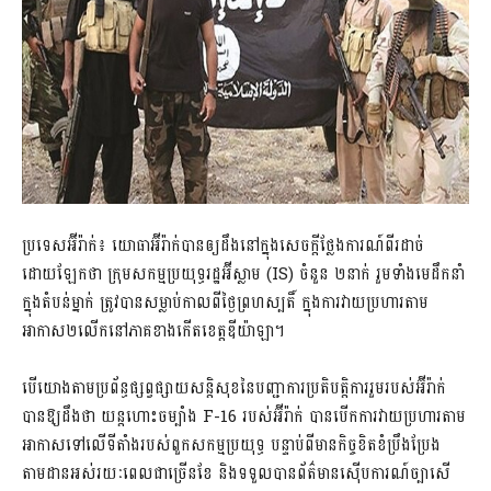
ប្រទេសអ៊ីរ៉ាក់៖ យោធាអ៊ីរ៉ាក់បានឲ្យដឹងនៅក្នុងសេចក្តីថ្លែងការណ៍ពីរដាច់
ដោយឡែកថា ក្រុមសកម្មប្រយុទ្ធរដ្ឋអ៊ីស្លាម (IS) ចំនួន ២នាក់ រួមទាំងមេដឹកនាំ
ក្នុងតំបន់ម្នាក់ ត្រូវបានសម្លាប់កាលពីថ្ងៃព្រហស្បតិ៍ ​ក្នុងការវាយប្រហារតាម
អាកាស២លើកនៅភាគខាងកើតខេត្តឌីយ៉ាឡា។
បើយោងតាមប្រព័ន្ធផ្សព្វផ្សាយសន្តិសុខនៃបញ្ជាការប្រតិបត្តិការរួមរបស់អ៊ីរ៉ាក់
បានឱ្យដឹងថា យន្តហោះចម្បាំង F-16 របស់អ៊ីរ៉ាក់ បានបើកការវាយប្រហារតាម
អាកាសទៅលើទីតាំងរបស់ពួកសកម្មប្រយុទ្ធ បន្ទាប់ពីមានកិច្ចខិតខំប្រឹងប្រែង
តាមដានអស់រយៈពេលជាច្រើនខែ និងទទួលបានព័ត៌មានស៊ើបការណ៍ច្បាសើ