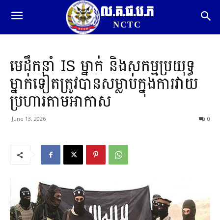
ល.គ.ជ.ប.ភ
NCTC
មេដឹកនាំ IS ម្នាក់ និងសកម្មប្រយុទ្ធ
ម្នាក់ទៀតត្រូវបានសម្លាប់ក្នុងការវាយ
ប្រហារតាមអាកាស
June 13, 2026
0