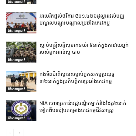
ព័ត៌មានអន្តរជាតិ
អាមេរិកផ្តល់ថវិការ ៥០១.៤២៦ដុល្លារដល់មជ្ឈ
មណ្ឌលបណ្តុះបណ្តាលប្រឆាំងភេរវកម្ម
ព័ត៌មានអន្តរជាតិ
ស្លាប់មន្ត្រីសន្តិសុខកេនយ៉ា ៥នាក់ក្នុងការវាយឆ្មក់
របស់ពួកអាល់ស្ហាបាប
ព័ត៌មានអន្តរជាតិ
កងទ័ពប៉ាគីស្ថានសម្លាប់ពួកសកម្មប្រយុទ្ធ
៣២នាក់ក្នុងប្រតិបត្តិការប្រឆាំងភេរវកម្ម
ព័ត៌មានអន្តរជាតិ
NIA ចោទប្រកាន់វេជ្ជបណ្ឌិតម្នាក់និងដៃគូ២នាក់
ទៀតពីបទរៀបគម្រោងភេរវកម្មជីវសាស្ត្រ
ព័ត៌មានអន្តរជាតិ