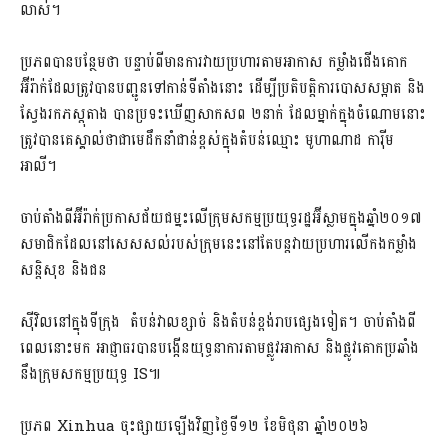
លាស់។
ប្រភពបានបន្ថែមថា បន្ទាប់ពីមានការវាយប្រហារតាមអាកាស កម្លាំងជើងគោក
អ៊ីរ៉ាក់ដែលត្រូវបានបញ្ជូនទៅកាន់ទីតាំងនោះ ដើម្បីប្រតិបត្តិការបោសសម្អាត និង
ស្វែងរកភស្ដុតាង បានប្រទះឃើញសាកសព ២នាក់ ដែលម្នាក់ក្នុងចំណោមនោះ
ត្រូវបានគេស្គាល់ថាជាមេដឹកនាំជាន់ខ្ពស់ក្នុងតំបន់ឈ្មោះ មូហាណាដ ការ៉ីម
អាលី។
ចាប់តាំងពីអ៊ីរ៉ាក់ប្រកាសជ័យជម្នះលើក្រុមសកម្មប្រយុទ្ធរដ្ឋអ៊ីស្លាមក្នុងឆ្នាំ២០១៧
សមាជិកដែលនៅសេសសល់របស់ក្រុមនេះនៅតែបន្តវាយប្រហារលើកងកម្លាំង
សន្តិសុខ និងជន
ស៊ីវិលនៅក្នុងទីក្រុង តំបន់វាលខ្សាច់ និងតំបន់ខ្ពង់រាបផ្សេងទៀត។ ចាប់តាំងពី
ពេលនោះមក អាជ្ញាធរបានបង្កើនយុទ្ធនាការតាមផ្លូវអាកាស និងផ្លូវគោកប្រឆាំង
នឹងក្រុមសកម្មប្រយុទ្ធ IS៕
ប្រភព Xinhua ចុះផ្សាយឡើងវិញថ្ងៃទី១២ ខែមិថុនា ឆ្នាំ២០២៦