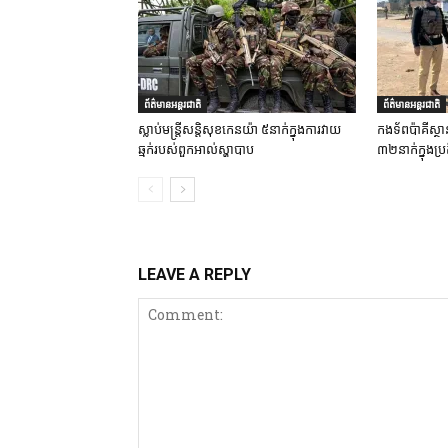
ព័ត៌មានអន្តរជាតិ
ព័ត៌មានអន្តរជាតិ
ស្លាប់មន្ត្រីសន្តិសុខកេនយ៉ា ៥នាក់ក្នុងការវាយ
កងទ័ពប៉ាគីស្ថា
ឆ្មក់របស់ពួកអាល់ស្ហាបាប
៣២នាក់ក្នុងប្រត
LEAVE A REPLY