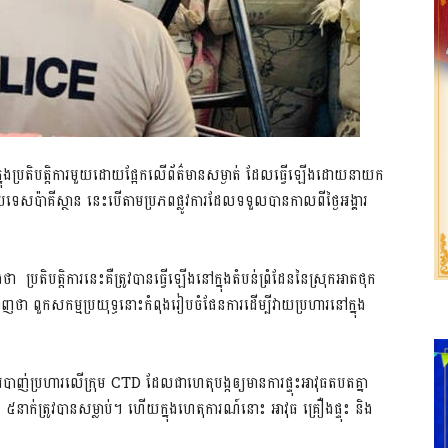
លាប់ក្នុងប្រតិបត្តិការមួយដោយផ្អែកលើព័ត៌មានសម្ងាត់ ដែលធ្វើឡើងដោយនាយក
្រទេសប៉ាគីស្ថាន នេះបើតាមប្រភពផ្លូវការដែលទទួលបានកាលពីថ្ងៃអង្គារ
ា ប្រតិបត្តិការនេះគឺត្រូវបានធ្វើឡើងនៅក្នុងតំបន់ព្រំដែននៃស្រុកអាតថុក
ថា ពួកសកម្មប្រយុទ្ធនោះកំពុងរៀបចំផែនការដើម្បីវាយប្រហារនៅក្នុង
ញ់ប្រហារលើក្រុម CTD ដែលជាហេតុបង្កឲ្យមានការផ្ទុះអាវុធតបតគ្នា
ំង ៥នាក់ត្រូវបានសម្លាប់។ ហើយក្នុងហេតុការណ៍នោះ អាវុធ គ្រឿងផ្ទុះ និង