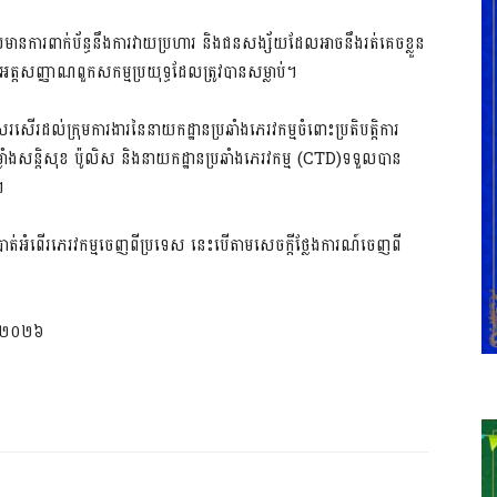
ជនដែលមានការពាក់ប័ន្ធនឹងការវាយប្រហារ និងជនសង្ស័យដែលអាចនឹងរត់គេចខ្លួន
អត្តសញ្ញាណពួកសកម្មប្រយុទ្ធដែលត្រូវបានសម្លាប់។
តសរសើរដល់ក្រុមការងារនៃនាយកដ្ឋានប្រឆាំងភេរវកម្មចំពោះប្រតិបត្តិការ
តិសុខ ប៉ូលិស និងនាយកដ្ឋានប្រឆាំងភេរវកម្ម (CTD)ទទួលបាន
។
បបំបាត់អំពើរភេរវកម្មចេញពីប្រទេស នេះបើតាមសេចក្តីថ្លែងការណ៍ចេញពី
នាំ២០២៦