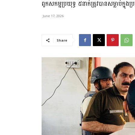
ពួកសកម្មប្រយុទ្ធ ៥នាក់ត្រូវបានសម្លាប់ក្នុងប្រ
June 17, 2026
Share