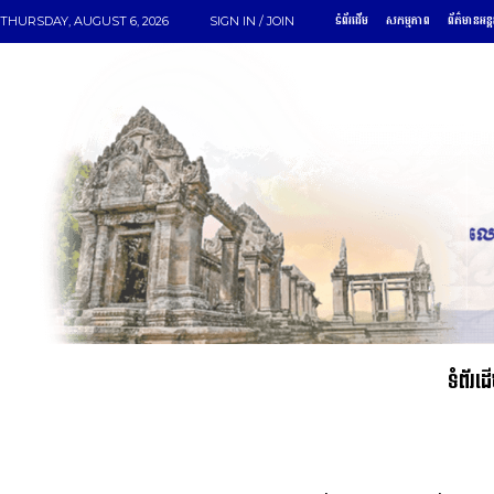
ទំព័រដើម
សកម្មភាព
ព័ត៌មានអន្
THURSDAY, AUGUST 6, 2026
SIGN IN / JOIN
ទំព័រដ