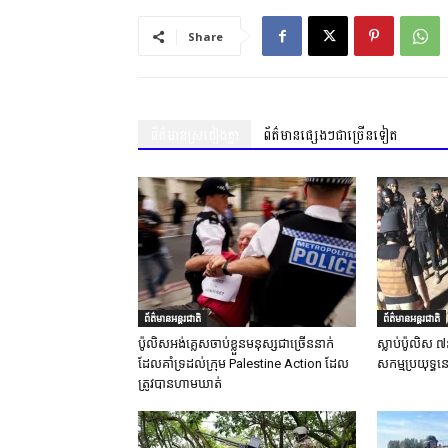
Share
ព័ត៌មានស្រដៀងគ្នា
ព័ត៌មានផ្សេងៗជាច្រើនទៀត
ព័ត៌មានអន្តរជាតិ
ព័ត៌មានអន្តរជាតិ
ប៉ូលិសអង់គ្លេសចាប់ខ្លួនមនុស្សជាច្រើននាក់
ស្លាប់ប៉ូលិស ៧
ដែលគាំទ្រដល់ក្រុម Palestine Action ដែល
សកម្មប្រយុទ្ធន
ត្រូវបានហាមឃាត់