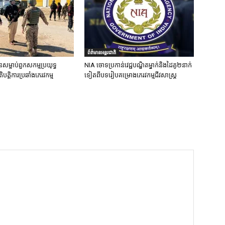
ព័ត៌មានអន្តរជាតិ
នសម្លាប់ពួកសកម្មប្រយុទ្ធ
NIA ចោទប្រកាន់វេជ្ជបណ្ឌិតម្នាក់និងដៃគូ២នាក់
ិបត្តិការប្រឆាំងភេរវកម្ម
ទៀតពីបទរៀបគម្រោងភេរវកម្មជីវសាស្ត្រ