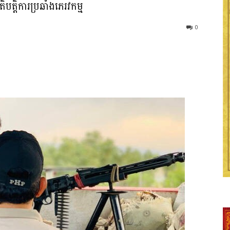
តិបត្តិការប្រឆាំងភេរវកម្ម
0