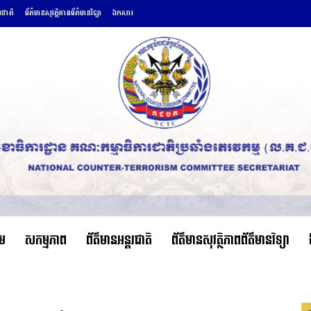
តរជាតិ
ព័ត៌មានសុវត្ថិភាពព័ត៌មានវិទ្យា
ឯកសារ
ើម
សកម្មភាព
ព័ត៌មានអន្តរជាតិ
ព័ត៌មានសុវត្ថិភាពព័ត៌មានវិទ្យា