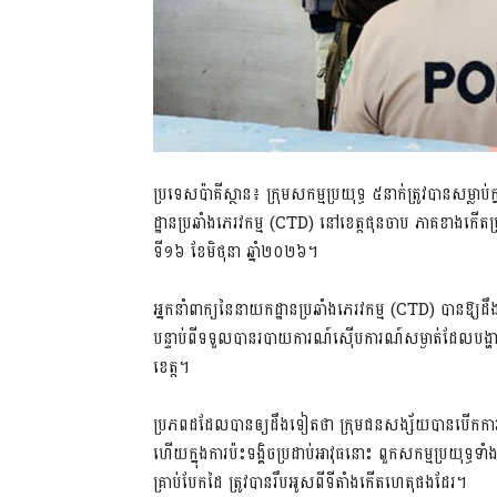
ប្រទេសប៉ាគីស្ថាន៖ ក្រុមសកម្មប្រយុទ្ធ ៥នាក់ត្រូវបានសម្
ដ្ឋានប្រឆាំងភេរវកម្ម (CTD) នៅខេត្តផុនចាប ភាគខាងកើតប
ទី១៦ ខែមិថុនា ឆ្នាំ២០២៦។
អ្នកនាំពាក្យនៃនាយកដ្ឋានប្រឆាំងភេរវកម្ម (CTD) បានឱ្យដឹងថ
បន្ទាប់ពីទទួលបានរបាយការណ៍ស៊ើបការណ៍សម្ងាត់ដែលបង្ហាញ
ខេត្ត។
ប្រភពដដែលបានឲ្យដឹងទៀតថា ក្រុមជនសង្ស័យបានបើកការបា
ហើយក្នុងការប៉ះទង្គិចប្រដាប់អាវុធនោះ ពួកសកម្មប្រយុទ្ធទា
គ្រាប់បែកដៃ ត្រូវបានរឹបអូសពីទីតាំងកើតហេតុផងដែរ។