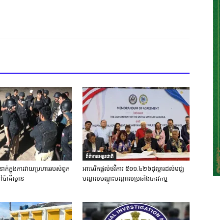
ព័ត៌មានអន្តរជាតិ
នាក់ក្នុងការវាយប្រហាររបស់ពួក
អាមេរិកផ្តល់ថវិការ ៥០១.៤២៦ដុល្លារដល់មជ្ឈ
ៅប៉ាគីស្ថាន
មណ្ឌលបណ្តុះបណ្តាលប្រឆាំងភេរវកម្ម