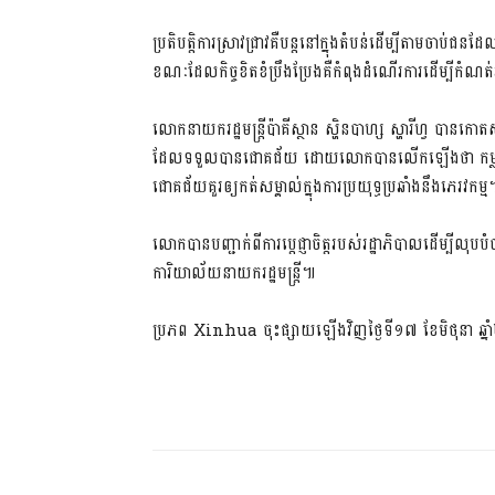
ប្រតិបត្តិការស្រាវជ្រាវគឺបន្តនៅក្នុងតំបន់ដើម្បីតាមចាប់
ខណៈដែលកិច្ចខិតខំប្រឹងប្រែងគឺកំពុងដំណើរការដើម្បីកំណត់
លោកនាយករដ្ឋមន្ត្រីប៉ាគីស្ថាន ស្ហិនបាហ្ស ស្ហារីហ្វ បានកោ
ដែលទទួលបានជោគជ័យ ដោយលោកបានលើកឡើងថា កម្លាំងសន្
ជោគជ័យគួរឲ្យកត់សម្គាល់ក្នុងការប្រយុទ្ធប្រឆាំងនឹងភេរវកម្ម
លោកបានបញ្ជាក់ពីការប្តេជ្ញាចិត្តរបស់រដ្ឋាភិបាលដើម្បីលុ
ការិយាល័យនាយករដ្ឋមន្ត្រី៕
ប្រភព Xinhua ចុះផ្សាយឡើងវិញថ្ងៃទី១៧ ខែមិថុនា ឆ្