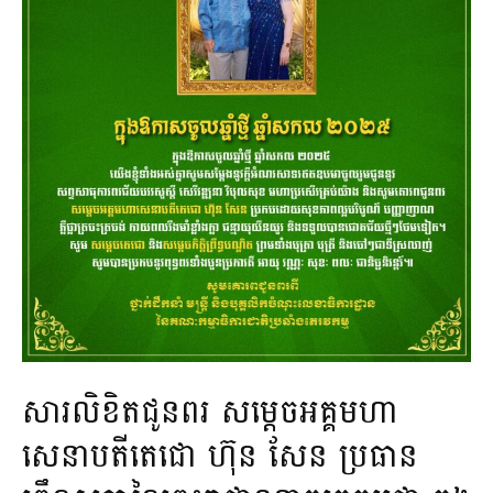
សារលិខិតជូនពរ សម្ដេចអគ្គមហា
សេនាបតីតេជោ ហ៊ុន សែន ប្រធាន