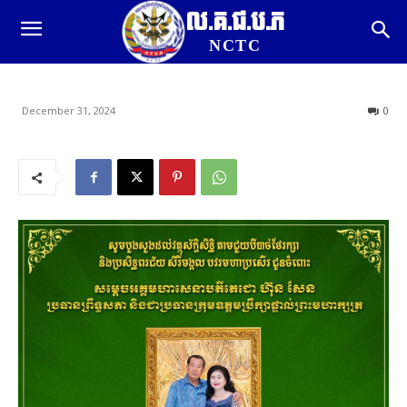
ល.គ.ជ.ប.ភ
NCTC
December 31, 2024
0