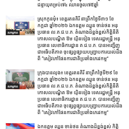
ជន្មាយុគម្រប់៧៤ ឈានចូល៧៥ឆ្នាំ
ស្រុក​កូនមុំ៖ ខេត្ត​រតនគិរី​ នាព្រឹកថ្ងៃទី៣១​ ខែ
កក្កដា ឆ្នាំ២០២៦ ឯកឧត្តម​ ឈួន ចាន់ថន អនុ
ប្រធាន ល.គ.ជ.ប.ភ. តំណាង​ដ៏ខ្ពង់ខ្ពស់​កិត្តិនីតិ
សកម្មភាព
កោសលបណ្ឌិត​ ឱម​ យ៉ិនទៀង​ ទេសរដ្ឋមន្រ្តី​ អនុ
ប្រធាន​ លេខាធិការ​ដ្ឋាន​ គ.ជ.ប.ភ​. បានអញ្ជើញ
ជាអធិបតីភាព​ ចុះផ្សព្វផ្សាយ​បញ្ជ្រាប​ការ​យល់​ដឹង​
ពី​ “សៀវភៅផែនការជាតិប្រឆាំងភេរវកម្ម”
ក្រុង​បាន​លុង​៖ ខេត្ត​រតនគិរី​ នាព្រឹកថ្ងៃទី២៩ ខែ
កក្កដា ឆ្នាំ២០២៦ ឯកឧត្តម​ ឈួន ចាន់ថន អនុ
ប្រធាន ល.គ.ជ.ប.ភ. តំណាង​ដ៏ខ្ពង់ខ្ពស់​កិត្តិនីតិ
សកម្មភាព
កោសលបណ្ឌិត​ ឱម​ យ៉ិនទៀង​ ទេសរដ្ឋមន្រ្តី​ អនុ
ប្រធាន​ លេខាធិការ​ដ្ឋាន​ គ.ជ.ប.ភ​. បានអញ្ជើញ
ជាអធិបតីភាព​ ចុះផ្សព្វផ្សាយ​បញ្ជ្រាប​ការ​យល់​ដឹង​
ពី​ “សៀវភៅផែនការជាតិប្រឆាំងភេរវកម្ម”
ឯកឧត្តម ឈួន​ ចាន់ថន​ តំណាងដ៏ខ្ពង់ខ្ពស់ កិត្តិ