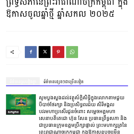
ព្រឹទ្ធសភានៃព្រះរាជាណាចក្រកម្ពុជា ក្នុង
ឱកាសចូលឆ្នាំថ្មី ឆ្នាំសកល ​២០២៥
ព័ត៌មានស្រដៀងគ្នា
ព័ត៌មានផ្សេងៗជាច្រើនទៀត
សូមបួងសួងដល់វត្ថុស័ក្តិសិទ្ធិក្នុងលោកតាមជួយ
បីបាច់ថែរក្សា និងប្រសិទ្ធពរជ័យ សិរីមង្គល
បវរមហាប្រសើរជូនចំពោះ សម្តេចអគ្គមហា
សកម្មភាព
សេនាបតីតេជោ ហ៊ុន សែន ប្រធានព្រឹទ្ធសភា និង
ជាប្រធានក្រុមឧត្តមប្រឹក្សាផ្ទាល់ ព្រះមហាក្សត្រនៃ
ព្រះរាជាណាចក្រកម្ពុជា ក្នុងឱកាសខួបចម្រើន