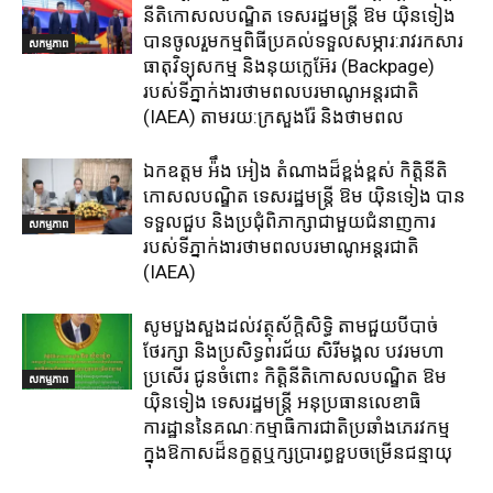
នីតិកោសលបណ្ឌិត ទេសរដ្ឋមន្ត្រី ឱម យ៉ិនទៀង
បានចូលរួមកម្មពិធីប្រគល់ទទួលសម្ភារ:​រាវរកសារ
សកម្មភាព
ធាតុវិទ្យុសកម្ម​ និង​នុយក្លេអ៊ែរ​ (Backpage)
របស់ទីភ្នាក់ងារថាមពលបរមាណូអន្តរជាតិ
(IAEA) តាមរយ:ក្រសួងរ៉ែ និងថាមពល​
ឯកឧត្តម អ៉ឹង អៀង តំណាងដ៏ខ្ពង់ខ្ពស់ កិត្តិនីតិ
កោសលបណ្ឌិត ទេសរដ្ឋមន្ត្រី ឱម យ៉ិនទៀង បាន
ទទួលជួប និងប្រជុំពិភាក្សាជាមួយជំនាញការ
សកម្មភាព
របស់ទីភ្នាក់ងារថាមពលបរមាណូអន្តរជាតិ
(IAEA)
សូមបួងសួងដល់វត្ថុស័ក្តិសិទ្ធិ តាមជួយបីបាច់
ថែរក្សា និងប្រសិទ្ធពរជ័យ សិរីមង្គល បវរមហា
ប្រសើរ ជូនចំពោះ កិត្តិនីតិកោសលបណ្ឌិត ឱម
សកម្មភាព
យ៉ិនទៀង ទេសរដ្ឋមន្រ្តី អនុប្រធានលេខាធិ
ការដ្ឋាននៃគណៈកម្មាធិការជាតិប្រឆាំងភេរវកម្ម
ក្នុងឱកាសដ៏នក្ខត្តឬក្សប្រារព្ធខួបចម្រើនជន្មាយុ