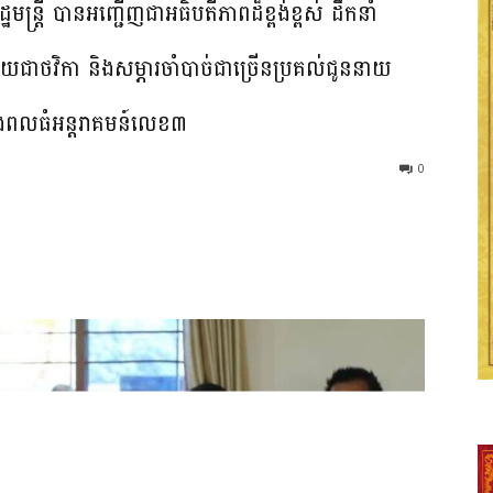
ន្ត្រី បានអញ្ជើញជាអធិបតីភាពដ៏ខ្ពង់ខ្ពស់ ដឹកនាំ
យជាថវិកា និងសម្ភារចាំបាច់ជាច្រើនប្រគល់ជូននាយ
លធំអន្តរាគមន៍លេខ៣
0