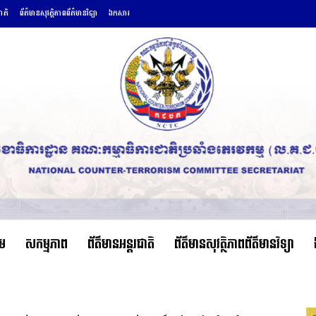
ជាតិ
ព័ត៌មានសុវត្ថិភាពព័ត៌មានវិទ្យា
ឯកសារ
ើម
សកម្មភាព
ព័ត៌មានអន្តរជាតិ
ព័ត៌មានសុវត្ថិភាពព័ត៌មានវិទ្យា