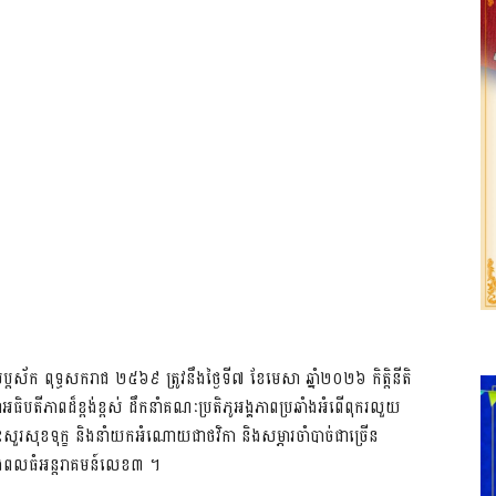
់ សប្តស័ក ពុទ្ធសករាជ ២៥៦៩ ត្រូវនឹងថ្ងៃទី៧ ខែមេសា ឆ្នាំ២០២៦ កិត្តិនីតិ
បតីភាពដ៏ខ្ពង់ខ្ពស់ ដឹកនាំគណៈប្រតិភូអង្គភាពប្រឆាំងអំពើពុករលួយ
ុះសួរសុខទុក្ខ និងនាំយកអំណោយជាថវិកា និងសម្ភារចាំបាច់ជាច្រើន
ពលធំអន្តរាគមន៍លេខ៣ ។