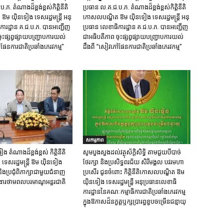
ភ. តំណាង​ដ៏ខ្ពង់ខ្ពស់​កិត្តិនីតិ
ប្រធាន ល.គ.ជ.ប.ភ. តំណាង​ដ៏ខ្ពង់ខ្ពស់​កិត្តិនីតិ
​ យ៉ិនទៀង​ ទេសរដ្ឋមន្រ្តី​ អនុ
កោសលបណ្ឌិត​ ឱម​ យ៉ិនទៀង​ ទេសរដ្ឋមន្រ្តី​ អនុ
ការ​ដ្ឋាន​ គ.ជ.ប.ភ​. បានអញ្ជើញ
ប្រធាន​ លេខាធិការ​ដ្ឋាន​ គ.ជ.ប.ភ​. បានអញ្ជើញ
ះផ្សព្វផ្សាយ​បញ្ជ្រាប​ការ​យល់​
ជាអធិបតីភាព​ ចុះផ្សព្វផ្សាយ​បញ្ជ្រាប​ការ​យល់​
ផែនការជាតិប្រឆាំងភេរវកម្ម”
ដឹង​ពី​ “សៀវភៅផែនការជាតិប្រឆាំងភេរវកម្ម”
សកម្មភាព
ង តំណាងដ៏ខ្ពង់ខ្ពស់ កិត្តិនីតិ
សូមបួងសួងដល់វត្ថុស័ក្តិសិទ្ធិ តាមជួយបីបាច់
េសរដ្ឋមន្ត្រី ឱម យ៉ិនទៀង
ថែរក្សា និងប្រសិទ្ធពរជ័យ សិរីមង្គល បវរមហា
ងប្រជុំពិភាក្សាជាមួយជំនាញ
ប្រសើរ ជូនចំពោះ កិត្តិនីតិកោសលបណ្ឌិត ឱម
ក់ងារថាមពលបរមាណូអន្តរជាតិ
យ៉ិនទៀង ទេសរដ្ឋមន្រ្តី អនុប្រធានលេខាធិ
ការដ្ឋាននៃគណៈកម្មាធិការជាតិប្រឆាំងភេរវកម្ម
ក្នុងឱកាសដ៏នក្ខត្តឬក្សប្រារព្ធខួបចម្រើនជន្មាយុ