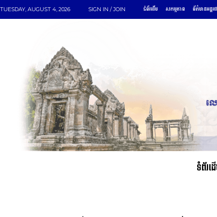
ទំព័រដើម
សកម្មភាព
ព័ត៌មានអន្តរ
TUESDAY, AUGUST 4, 2026
SIGN IN / JOIN
ទំព័រដ