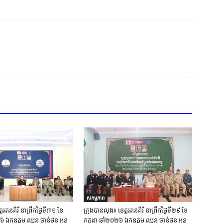
សកម្មភាព
្ត​រតនគិរី​ នាព្រឹកថ្ងៃទី៣១​ ខែ
ក្រុង​បាន​លុង​៖ ខេត្ត​រតនគិរី​ នាព្រឹកថ្ងៃទី២៩ ខែ
០២៦ ឯកឧត្តម​ ឈួន ចាន់ថន អនុ
កក្កដា ឆ្នាំ២០២៦ ឯកឧត្តម​ ឈួន ចាន់ថន អនុ