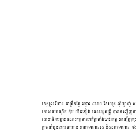
ខេត្តព្រះវិហា៖ នាព្រឹកថ្ងៃ អង្គារ ៥រោច ខែចេត្រ ឆ្នាំម្សាញ
កោសលបណ្ឌិត ឱម យ៉ិនទៀង ទេសរដ្ឋមន្ត្រី បានអញ្ជើញជាអធិ
លេខាធិការដ្ឋានគណៈកម្មការជាតិប្រឆាំងភេវរកម្ម អញ្ជើញច
ប្រគល់ជូននាយទាហាន នាយទាហានរង និងពលទាហាន កង