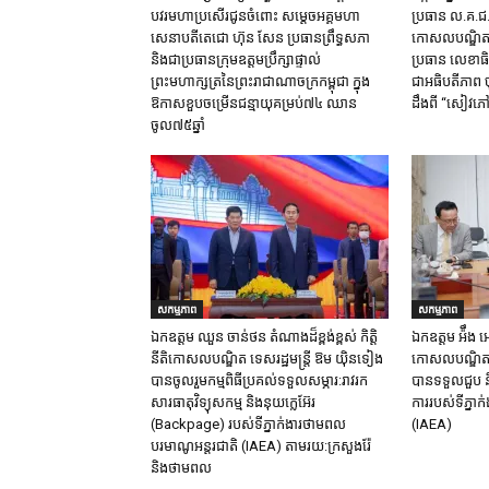
បវរមហាប្រសើរជូនចំពោះ សម្តេចអគ្គមហា
ប្រធាន ល.គ.ជ.ប.
សេនាបតីតេជោ ហ៊ុន សែន ប្រធានព្រឹទ្ធសភា
កោសលបណ្ឌិត​ ឱម
និងជាប្រធានក្រុមឧត្តមប្រឹក្សាផ្ទាល់
ប្រធាន​ លេខាធិ
ព្រះមហាក្សត្រនៃព្រះរាជាណាចក្រកម្ពុជា ក្នុង
ជាអធិបតីភាព​ ចុ
ឱកាសខួបចម្រើនជន្មាយុគម្រប់៧៤ ឈាន
ដឹង​ពី​ “សៀវភៅ
ចូល៧៥ឆ្នាំ
សកម្មភាព
សកម្មភាព
ឯកឧត្តម ឈួន​ ចាន់ថន​ តំណាងដ៏ខ្ពង់ខ្ពស់ កិត្តិ
ឯកឧត្តម អ៉ឹង អៀ
នីតិកោសលបណ្ឌិត ទេសរដ្ឋមន្ត្រី ឱម យ៉ិនទៀង
កោសលបណ្ឌិត ទ
បានចូលរួមកម្មពិធីប្រគល់ទទួលសម្ភារ:​រាវរក
បានទទួលជួប និ
សារធាតុវិទ្យុសកម្ម​ និង​នុយក្លេអ៊ែរ​
ការរបស់ទីភ្នា
(Backpage) របស់ទីភ្នាក់ងារថាមពល
(IAEA)
បរមាណូអន្តរជាតិ (IAEA) តាមរយ:ក្រសួងរ៉ែ
និងថាមពល​