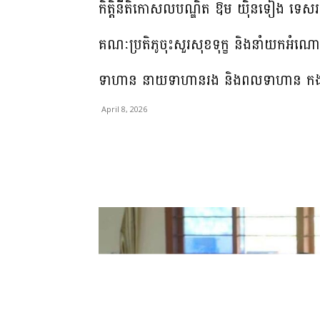
កិត្តិនីតិកោសលបណ្ឌិត ឱម យ៉ិនទៀង ទេសរដ្ឋម
គណៈប្រតិភូចុះសួរសុខទុក្ខ និងនាំយកអំណោ
ទាហាន នាយទាហានរង និងពលទាហាន កងព
April 8, 2026
Share