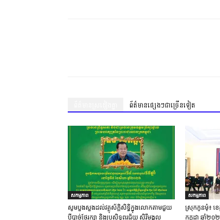
Share
ព័ត៌មានស្រដៀងគ្នា
ព័ត៌មានផ្សេងៗជាច្រើនទៀត
សកម្មភាព
សកម្មភាព
សូមបួងសួងដល់វត្ថុស័ក្តិសិទ្ធិក្នុងលោកតាមជួយ
ស្រុក​កូនមុំ៖ ខេត
បីបាច់ថែរក្សា និងប្រសិទ្ធពរជ័យ សិរីមង្គល
កក្កដា ឆ្នាំ២