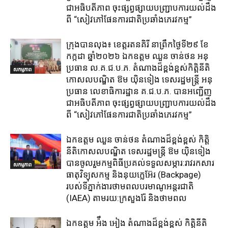
ជាអធិបតីភាព​ ចុះផ្សព្វផ្សាយ​បញ្ជ្រាប​ការ​យល់​ដឹង​
ពី​ “សៀវភៅផែនការជាតិប្រឆាំងភេរវកម្ម”
ក្រុង​បាន​លុង​៖ ខេត្ត​រតនគិរី​ នាព្រឹកថ្ងៃទី២៩ ខែ
កក្កដា ឆ្នាំ២០២៦ ឯកឧត្តម​ ឈួន ចាន់ថន អនុ
ប្រធាន ល.គ.ជ.ប.ភ. តំណាង​ដ៏ខ្ពង់ខ្ពស់​កិត្តិនីតិ
សកម្មភាព
កោសលបណ្ឌិត​ ឱម​ យ៉ិនទៀង​ ទេសរដ្ឋមន្រ្តី​ អនុ
ប្រធាន​ លេខាធិការ​ដ្ឋាន​ គ.ជ.ប.ភ​. បានអញ្ជើញ
ជាអធិបតីភាព​ ចុះផ្សព្វផ្សាយ​បញ្ជ្រាប​ការ​យល់​ដឹង​
ពី​ “សៀវភៅផែនការជាតិប្រឆាំងភេរវកម្ម”
ឯកឧត្តម ឈួន​ ចាន់ថន​ តំណាងដ៏ខ្ពង់ខ្ពស់ កិត្តិ
នីតិកោសលបណ្ឌិត ទេសរដ្ឋមន្ត្រី ឱម យ៉ិនទៀង
បានចូលរួមកម្មពិធីប្រគល់ទទួលសម្ភារ:​រាវរកសារ
សកម្មភាព
ធាតុវិទ្យុសកម្ម​ និង​នុយក្លេអ៊ែរ​ (Backpage)
របស់ទីភ្នាក់ងារថាមពលបរមាណូអន្តរជាតិ
(IAEA) តាមរយ:ក្រសួងរ៉ែ និងថាមពល​
ឯកឧត្តម អ៉ឹង អៀង តំណាងដ៏ខ្ពង់ខ្ពស់ កិត្តិនីតិ