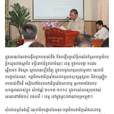
ក្នុង​គោលបំណង​បង្កើន​នូវ​ការយល់ដឹង និង​បង្កើន​ប្រសិទ្ធិភាព​នៃ​កិច្ច​សហ​ប្រតិ​បប​
ត្តិ​ការរួម​រវាង​ស្ថាប័ន មន្ទីរ​ពាក់​ព័​ន្ទ​នានា​ចំណុះ ខេត្ត ក្នុងការ​បង្កា ការពារ
ឆ្លើយតប និង​ស្តារ ស្ថានភាព​ឡើងវិញ ក្នុង​ខ​ប​ទូវ​ហេតុ​ភេរវកម្ម​នោះ លេខាធិ
ការដ្ឋាន​នៃ​គណៈ ក​ម្មា​ធិ​ការ​ជាតិ​ប្រឆាំង​ភេរវកម្ម​បាន​ចុះ​ផ្សព្វផ្សាយ និង​បញ្ជ្រៀប​
ការយល់ដឹង​ពី សៀវភៅ​ផែនការ​ជាតិ​ប្រឆាំង​ភេរវកម្ម ស្របតាម​ផែនការ​
សកម្មភាព​រប​ស់​ខ្លួន សំរាប់​ឆ្នាំ ២០១៣-២០១៤ ក្នុងការ​សំរេច​ឲ្យ​បាន​ដល់​
គោលដៅ​ទាំង២៤ រាជធានី / ខេត្ត នៅក្នុង​ព្រះរាជាណាចក្រ​កម្ពុជា។
សំរាប់​ខេត្តកំពង់ស្ពឺ លេខាធិការដ្ឋាន​នៃ​គណៈកម្មាធិការ​ជាតិ​ប្រឆាំង​ភេរវកម្ម