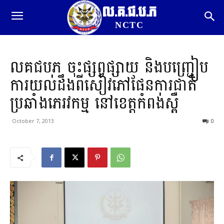
ល.គ.ជ.ប.ភ
NCTC
លគជបភ ចុះផ្សព្វផ្សាយ និងបញ្ជ្រៀប
ការយល់ដឹងពីសៀវភៅផែនការជាតិ
ប្រឆាំងភេរវកម្ម នៅខេត្តកំពង់ស្ពឺ
October 7, 2013
0