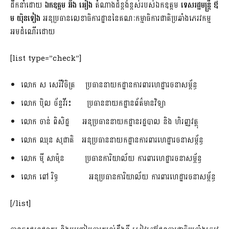
ដឹកនាំ​ដោយ
ឯកឧត្តម អ៊ឹង អៀង
តំណាង​ដ៏​ខ្ពង់ខ្ពស់​របស់​ឯកឧត្តម
ទេសរដ្ឋមន្ត្រី ឳ​
ម យ៉ិនទៀង
អនុប្រធាន​លេខាធិការដ្ឋាន​នៃ​គណៈកម្មាធិការ​ជាតិ​ប្រឆាំង​ភេរវកម្ម
អមដំណើរ​ដោយ
[list type=”check”]
លោក ស សេរី​វិចិត្រ ប្រធាន​នាយកដ្ឋាន​ការពារ​ហេដ្ឋារចនាសម្ព័ន្ធ
លោក ប៉ិល ច័ន្ទ​វី​រះ ប្រធាន​នាយកដ្ឋាន​ព័ត៌មានវិទ្យា
លោក ចាន់ ពិសិដ្ឋ អនុប្រធាននាយកដ្ឋាន​រដ្ឋបាល និង ហិរញ្ញវត្ថុ
លោក ឈុន សុជាតិ អនុប្រធាននាយកដ្ឋាន​ការពារ​ហេដ្ឋារចនាសម្ព័ន្ធ
លោក ម៉ី សាម៉ុន ប្រធានការិយាល័យ ការពារ​ហេដ្ឋារចនាសម្ព័ន្ធ
លោក ពៅ រិ​ទ្ធ អនុប្រធាន​ការិយាល័យ ការពារ​ហេដ្ឋារចនាសម្ព័ន្ធ
[/list]