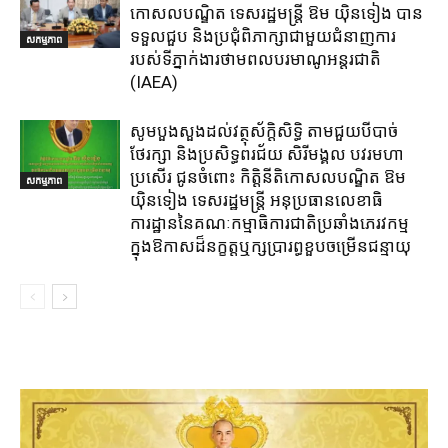
កោសលបណ្ឌិត ទេសរដ្ឋមន្ត្រី ឱម យ៉ិនទៀង បាន
ទទួលជួប និងប្រជុំពិភាក្សាជាមួយជំនាញការ
សកម្មភាព
របស់ទីភ្នាក់ងារថាមពលបរមាណូអន្តរជាតិ
(IAEA)
សូមបួងសួងដល់វត្ថុស័ក្តិសិទ្ធិ តាមជួយបីបាច់
ថែរក្សា និងប្រសិទ្ធពរជ័យ សិរីមង្គល បវរមហា
ប្រសើរ ជូនចំពោះ កិត្តិនីតិកោសលបណ្ឌិត ឱម
សកម្មភាព
យ៉ិនទៀង ទេសរដ្ឋមន្រ្តី អនុប្រធានលេខាធិ
ការដ្ឋាននៃគណៈកម្មាធិការជាតិប្រឆាំងភេរវកម្ម
ក្នុងឱកាសដ៏នក្ខត្តឬក្សប្រារព្ធខួបចម្រើនជន្មាយុ