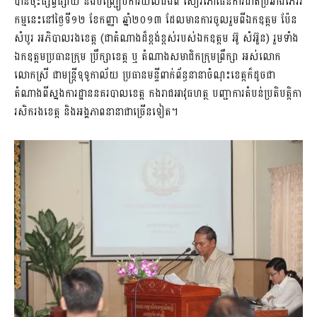
បាន​ចុះ​ផ្សព្វផ្សាយ និង​បញ្ជ្រៀប​ការយល់ដឹង​ពី សៀវភៅ​ផែនការ​ជាតិ​ប្រឆាំង​ភេរវ
កម្ម​នេះ​នៅ​ថ្ងៃទី១២ ខែកញ្ញា ឆ្នាំ២០១៣ ដែលមាន​ការចូលរួម​ពី​ឯកឧត្តម ប៉ែន
សំបូរ អភិបាលរង​ខេត្ត (ជា​តំណាង​ដ៏​ខ្ពង់ខ្ពស់​របស់​ឯកឧត្តម អ៊ូ សំ​អ៊ួ​ន) រួមទាំង​
ឯកឧត្តម​ប្រធាន​ក្រុម ប្រឹក្សា​ខេត្ត ឬ តំណាង​សមាជិក​ក្រុម​ព្រឹក្សា អស់លោក
លោកស្រី ជា​មន្ត្រី​ទុ​ទូ​កាល័យ ប្រធាន​មន្ទី​ពាក់ព័ន្ធ​នានា​ចំណុះ​ខេត្ត​ក៏ដូចជា​
តំណាង​ពី​ស្នងការដ្ឋាន​នគរបាល​ខេត្ត កងរាជអាវុធហត្ថ បញ្ជាការ​តំបន់​ប្រតិបត្តិកា​
រសិក​រង​ខេត្ត និង​អង្គភាព​នានា​ជាច្រើន​ទៀត។