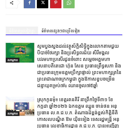
ព័ត៌មានស្រដៀងគ្នា
ព័ត៌មានផ្សេងៗជាច្រើនទៀត
សូមបួងសួងដល់វត្ថុស័ក្តិសិទ្ធិក្នុងលោកតាមជួយ
បីបាច់ថែរក្សា និងប្រសិទ្ធពរជ័យ សិរីមង្គល
បវរមហាប្រសើរជូនចំពោះ សម្តេចអគ្គមហា
សកម្មភាព
សេនាបតីតេជោ ហ៊ុន សែន ប្រធានព្រឹទ្ធសភា និង
ជាប្រធានក្រុមឧត្តមប្រឹក្សាផ្ទាល់ ព្រះមហាក្សត្រនៃ
ព្រះរាជាណាចក្រកម្ពុជា ក្នុងឱកាសខួបចម្រើន
ជន្មាយុគម្រប់៧៤ ឈានចូល៧៥ឆ្នាំ
ស្រុក​កូនមុំ៖ ខេត្ត​រតនគិរី​ នាព្រឹកថ្ងៃទី៣១​ ខែ
កក្កដា ឆ្នាំ២០២៦ ឯកឧត្តម​ ឈួន ចាន់ថន អនុ
ប្រធាន ល.គ.ជ.ប.ភ. តំណាង​ដ៏ខ្ពង់ខ្ពស់​កិត្តិនីតិ
សកម្មភាព
កោសលបណ្ឌិត​ ឱម​ យ៉ិនទៀង​ ទេសរដ្ឋមន្រ្តី​ អនុ
ប្រធាន​ លេខាធិការ​ដ្ឋាន​ គ.ជ.ប.ភ​. បានអញ្ជើញ