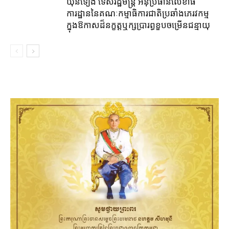
យ៉ិនទៀង ទេសរដ្ឋមន្រ្តី អនុប្រធានលេខាធិ
ការដ្ឋាននៃគណៈកម្មាធិការជាតិប្រឆាំងភេរវកម្ម
ក្នុងឱកាសដ៏នក្ខត្តឬក្សប្រារព្ធខួបចម្រើនជន្មាយុ