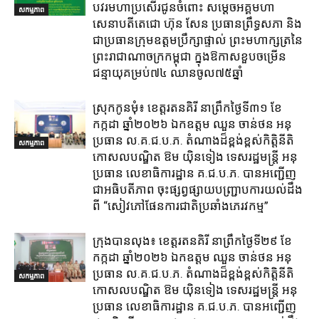
បវរមហាប្រសើរជូនចំពោះ សម្តេចអគ្គមហា
សកម្មភាព
សេនាបតីតេជោ ហ៊ុន សែន ប្រធានព្រឹទ្ធសភា និង
ជាប្រធានក្រុមឧត្តមប្រឹក្សាផ្ទាល់ ព្រះមហាក្សត្រនៃ
ព្រះរាជាណាចក្រកម្ពុជា ក្នុងឱកាសខួបចម្រើន
ជន្មាយុគម្រប់៧៤ ឈានចូល៧៥ឆ្នាំ
ស្រុក​កូនមុំ៖ ខេត្ត​រតនគិរី​ នាព្រឹកថ្ងៃទី៣១​ ខែ
កក្កដា ឆ្នាំ២០២៦ ឯកឧត្តម​ ឈួន ចាន់ថន អនុ
ប្រធាន ល.គ.ជ.ប.ភ. តំណាង​ដ៏ខ្ពង់ខ្ពស់​កិត្តិនីតិ
សកម្មភាព
កោសលបណ្ឌិត​ ឱម​ យ៉ិនទៀង​ ទេសរដ្ឋមន្រ្តី​ អនុ
ប្រធាន​ លេខាធិការ​ដ្ឋាន​ គ.ជ.ប.ភ​. បានអញ្ជើញ
ជាអធិបតីភាព​ ចុះផ្សព្វផ្សាយ​បញ្ជ្រាប​ការ​យល់​ដឹង​
ពី​ “សៀវភៅផែនការជាតិប្រឆាំងភេរវកម្ម”
ក្រុង​បាន​លុង​៖ ខេត្ត​រតនគិរី​ នាព្រឹកថ្ងៃទី២៩ ខែ
កក្កដា ឆ្នាំ២០២៦ ឯកឧត្តម​ ឈួន ចាន់ថន អនុ
ប្រធាន ល.គ.ជ.ប.ភ. តំណាង​ដ៏ខ្ពង់ខ្ពស់​កិត្តិនីតិ
សកម្មភាព
កោសលបណ្ឌិត​ ឱម​ យ៉ិនទៀង​ ទេសរដ្ឋមន្រ្តី​ អនុ
ប្រធាន​ លេខាធិការ​ដ្ឋាន​ គ.ជ.ប.ភ​. បានអញ្ជើញ