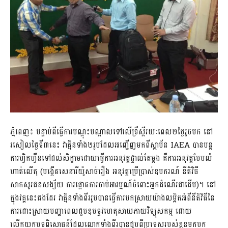
ភ្នំពេញ៖ បន្ទាប់ពីធ្វើការបណ្តុះបណ្តាលទៅលើទ្រឹស្តីរយៈពេល២ថ្ងៃរួចមក នៅ
រសៀលថ្ងៃទី៣នេះ វាគ្មិនទាំង២រូបដែលអញ្ជើញមកពីស្ថាប័ន IAEA បានបន្ត
ការហ្វិកហ្វឺនទៅដល់សិក្ខាមដោយធ្វើការអនុវត្តផ្ទាល់តែម្តង គឺការអនុវត្តបែបលំ
ហាត់លើតុ (បង្កើតសេនារីយ៉ូសាច់រឿង អនុវត្តប្រើប្រាស់ឧបករណ៍ នីតិវិធី
សាកសួរជនសង្ស័យ ការផ្តោតការចាប់អារម្មណ៍ចំពោះអ្នកដំណើរជាដើម)។ នៅ
ក្នុងវគ្គនេះផងដែរ វាគ្មិនទាំងពីររូបបានធ្វើការបកស្រាយយ៉ាងលម្អិតអំពីនីតិវិធីនៃ
ការដោះស្រាយបញ្ហាពេលជួបឧបទ្ទវហេតុសាយភាយវិទ្យុសកម្ម ដោយ
លើកយកបទពិសោធន៍ដែលលោកទាំងពីរបានជួបពីប្រទេសរបស់ខ្លួនមកបក