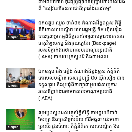
ជាអធិបតីភាព​ ចុះផ្សព្វផ្សាយ​បញ្ជ្រាប​ការ​យល់​ដឹង​
ពី​ “សៀវភៅផែនការជាតិប្រឆាំងភេរវកម្ម”
ឯកឧត្តម ឈួន​ ចាន់ថន​ តំណាងដ៏ខ្ពង់ខ្ពស់ កិត្តិ
នីតិកោសលបណ្ឌិត ទេសរដ្ឋមន្ត្រី ឱម យ៉ិនទៀង
បានចូលរួមកម្មពិធីប្រគល់ទទួលសម្ភារ:​រាវរកសារ
សកម្មភាព
ធាតុវិទ្យុសកម្ម​ និង​នុយក្លេអ៊ែរ​ (Backpage)
របស់ទីភ្នាក់ងារថាមពលបរមាណូអន្តរជាតិ
(IAEA) តាមរយ:ក្រសួងរ៉ែ និងថាមពល​
ឯកឧត្តម អ៉ឹង អៀង តំណាងដ៏ខ្ពង់ខ្ពស់ កិត្តិនីតិ
កោសលបណ្ឌិត ទេសរដ្ឋមន្ត្រី ឱម យ៉ិនទៀង បាន
ទទួលជួប និងប្រជុំពិភាក្សាជាមួយជំនាញការ
សកម្មភាព
របស់ទីភ្នាក់ងារថាមពលបរមាណូអន្តរជាតិ
(IAEA)
សូមបួងសួងដល់វត្ថុស័ក្តិសិទ្ធិ តាមជួយបីបាច់
ថែរក្សា និងប្រសិទ្ធពរជ័យ សិរីមង្គល បវរមហា
ប្រសើរ ជូនចំពោះ កិត្តិនីតិកោសលបណ្ឌិត ឱម
សកម្មភាព