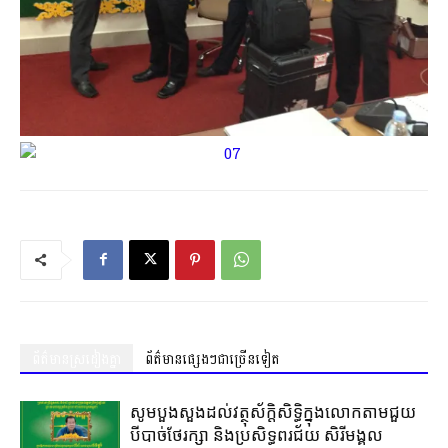
ព័ត៌មានស្រដៀងគ្នា
ព័ត៌មានផ្សេងៗជាច្រើនទៀត
សូមបួងសួងដល់វត្ថុស័ក្តិសិទ្ធិក្នុងលោកតាមជួយ
បីបាច់ថែរក្សា និងប្រសិទ្ធពរជ័យ សិរីមង្គល