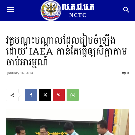
ល.គ.ជ.ប.ភ
NCTC
វគ្គបណ្តុះបណ្តាលដែលរៀបចំឡើង
ដោយ IAEA កាន់តែធ្វើឲ្យសិក្ខាកាម
ចាប់អារម្មណ៍
January 16, 2014
0