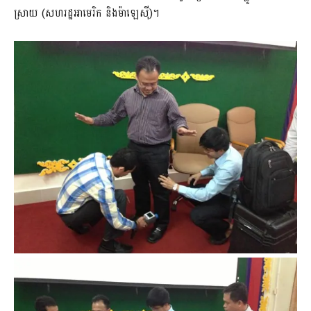
ស្រាយ (សហរដ្ឋអាមេរិក និងម៉ាឡេស៊ី)។