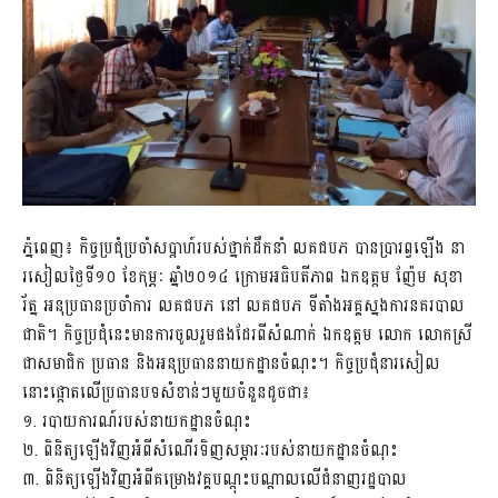
ភ្នំពេញ៖ កិច្ចប្រជុំប្រចាំសប្តាហ៍របស់ថ្នាក់ដឹកនាំ លគជបភ បានប្រារព្វឡើង នា
រសៀលថ្ងៃទី១០ ខែកុម្ភៈ ឆ្នាំ២០១៤ ក្រោមអធិបតីភាព ឯកឧត្តម ញ៉ែម សុខា
រ័ត្ន អនុប្រធានប្រចាំការ លគជបភ នៅ លគជបភ ទីតាំងអគ្គស្នងការនគរបាល
ជាតិ។ កិច្ចប្រជុំនេះមានការចូលរួមផងដែរពីសំណាក់ ឯកឧត្តម លោក លោកស្រី
ជាសមាជិក ប្រធាន និងអនុប្រធាននាយកដ្ឋានចំណុះ។ កិច្ចប្រជុំនារសៀល
នោះផ្តោតលើប្រធានបទសំខាន់ៗមួយចំនួនដូចជា៖
១. របាយការណ៍របស់នាយកដ្ឋានចំណុះ
២. ពិនិត្យឡើងវិញអំពីសំណើរទិញសម្ភារៈរបស់នាយកដ្ឋានចំណុះ
៣. ពិនិត្យឡើងវិញអំពីគម្រោងវគ្គបណ្តុះបណ្តាលលើជំនាញរដ្ឋបាល