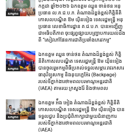
កក្កដា ឆ្នាំ២០២៦ ឯកឧត្តម​ ឈួន ចាន់ថន អនុ
ប្រធាន ល.គ.ជ.ប.ភ. តំណាង​ដ៏ខ្ពង់ខ្ពស់​កិត្តិនីតិ
សកម្មភាព
កោសលបណ្ឌិត​ ឱម​ យ៉ិនទៀង​ ទេសរដ្ឋមន្រ្តី​ អនុ
ប្រធាន​ លេខាធិការ​ដ្ឋាន​ គ.ជ.ប.ភ​. បានអញ្ជើញ
ជាអធិបតីភាព​ ចុះផ្សព្វផ្សាយ​បញ្ជ្រាប​ការ​យល់​ដឹង​
ពី​ “សៀវភៅផែនការជាតិប្រឆាំងភេរវកម្ម”
ឯកឧត្តម ឈួន​ ចាន់ថន​ តំណាងដ៏ខ្ពង់ខ្ពស់ កិត្តិ
នីតិកោសលបណ្ឌិត ទេសរដ្ឋមន្ត្រី ឱម យ៉ិនទៀង
បានចូលរួមកម្មពិធីប្រគល់ទទួលសម្ភារ:​រាវរកសារ
សកម្មភាព
ធាតុវិទ្យុសកម្ម​ និង​នុយក្លេអ៊ែរ​ (Backpage)
របស់ទីភ្នាក់ងារថាមពលបរមាណូអន្តរជាតិ
(IAEA) តាមរយ:ក្រសួងរ៉ែ និងថាមពល​
ឯកឧត្តម អ៉ឹង អៀង តំណាងដ៏ខ្ពង់ខ្ពស់ កិត្តិនីតិ
កោសលបណ្ឌិត ទេសរដ្ឋមន្ត្រី ឱម យ៉ិនទៀង បាន
ទទួលជួប និងប្រជុំពិភាក្សាជាមួយជំនាញការ
សកម្មភាព
របស់ទីភ្នាក់ងារថាមពលបរមាណូអន្តរជាតិ
(IAEA)