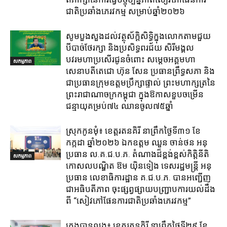
ជាតិប្រឆាំងភេរវកម្ម​ សម្រាប់ឆ្នាំ២០២៦​
សូមបួងសួងដល់វត្ថុស័ក្តិសិទ្ធិក្នុងលោកតាមជួយ
បីបាច់ថែរក្សា និងប្រសិទ្ធពរជ័យ សិរីមង្គល
បវរមហាប្រសើរជូនចំពោះ សម្តេចអគ្គមហា
សកម្មភាព
សេនាបតីតេជោ ហ៊ុន សែន ប្រធានព្រឹទ្ធសភា និង
ជាប្រធានក្រុមឧត្តមប្រឹក្សាផ្ទាល់ ព្រះមហាក្សត្រនៃ
ព្រះរាជាណាចក្រកម្ពុជា ក្នុងឱកាសខួបចម្រើន
ជន្មាយុគម្រប់៧៤ ឈានចូល៧៥ឆ្នាំ
ស្រុក​កូនមុំ៖ ខេត្ត​រតនគិរី​ នាព្រឹកថ្ងៃទី៣១​ ខែ
កក្កដា ឆ្នាំ២០២៦ ឯកឧត្តម​ ឈួន ចាន់ថន អនុ
ប្រធាន ល.គ.ជ.ប.ភ. តំណាង​ដ៏ខ្ពង់ខ្ពស់​កិត្តិនីតិ
សកម្មភាព
កោសលបណ្ឌិត​ ឱម​ យ៉ិនទៀង​ ទេសរដ្ឋមន្រ្តី​ អនុ
ប្រធាន​ លេខាធិការ​ដ្ឋាន​ គ.ជ.ប.ភ​. បានអញ្ជើញ
ជាអធិបតីភាព​ ចុះផ្សព្វផ្សាយ​បញ្ជ្រាប​ការ​យល់​ដឹង​
ពី​ “សៀវភៅផែនការជាតិប្រឆាំងភេរវកម្ម”
ក្រុង​បាន​លុង​៖ ខេត្ត​រតនគិរី​ នាព្រឹកថ្ងៃទី២៩ ខែ