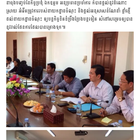
នាចុងបញ្ចប់នៃកិច្ចប្រជុំ ឯកឧត្តម អនុប្រធានប្រចាំការ ក៏បានផ្តល់នូវដំណោះ
ស្រាយ អំពីតម្រូវការរបស់នាយកដ្ឋានចំណុះ និងផ្តល់អនុសាសន៍ណែនាំ ផ្តាំផ្ញើ
ដល់នាយកដ្ឋានចំណុះ ឲ្យបន្តកិច្ចខិតខំប្រឹងប្រែងបន្តទៀត សំដៅសម្រេចឲ្យបាន
នូវរាល់ផែនការដែលបានគ្រោងទុក៕