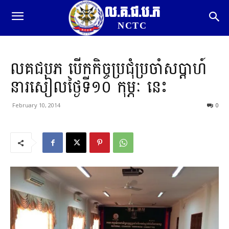
ល.គ.ជ.ប.ភ
NCTC
លគជបភ បើកកិច្ចប្រជុំប្រចាំសប្តាហ៍
នារសៀលថ្ងៃទី១០ កុម្ភៈ នេះ
February 10, 2014
0