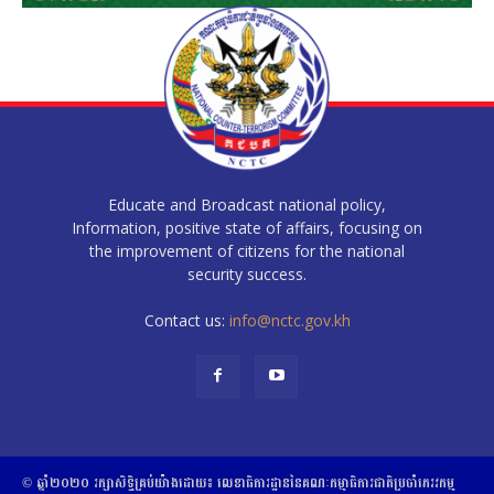
Educate and Broadcast national policy,
Information, positive state of affairs, focusing on
the improvement of citizens for the national
security success.
Contact us:
info@nctc.gov.kh
© ឆ្នាំ២០២០​ ​រក្សាសិទ្ធិ​គ្រប់យ៉ាង​ដោយ​៖​ ​លេខាធិការដ្ឋាននៃគណៈកម្មាធិការជាតិប្រចាំភេរវកម្ម