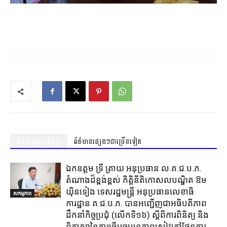
ព័ត៌មានស្រដៀងគ្នា
ព័ត៌មានផ្សេងៗជាច្រើនទៀត
ឯកឧត្តម ទ្រី ត្រាយ អនុប្រធាន ល.គ.ជ.ប.ភ.
តំណាងដ៏ខ្ពង់ខ្ពស់ កិត្តិនីតិកោសលបណ្ឌិត ឱម
យ៉ិនទៀង ទេសរដ្ឋមន្ត្រី អនុប្រធានលេខាធិ
សកម្មភាព
ការដ្ឋាន គ.ជ.ប.ភ. បានអញ្ជើញជាអធិបតីភាព
ដឹកនាំកិច្ចប្រជុំ (លេីកទី១៦) ស្តីពីការពិនិត្យ​ និង
ពិភាក្សានៃការធ្វេីបច្ចុប្បន្នភាពសៀវភៅផែនការ