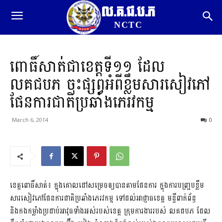
ល.គ.ជ.ប.ភ
NCTC
ពោធិ៍សាត់ជាខេត្តទី១១ ដែល​​
លគជបភ ចុះផ្សព្វអំពីខ្លឹមសារសៀវភៅ
ផែនការជាតិប្រឆាំងភេរវកម្ម
March 6, 2014
0
ខេត្តពោធិ៍សាត់៖ ក្នុងគោលដៅសម្រេចឲ្យបានតាមផែនការ ក្នុងការបញ្ជ្របខ្លឹម
សារសៀវភៅផែនការជាតិប្រឆាំងភេរវកម្ម ទៅដល់អាជ្ញាធខេត្ត មន្ទីពាក់ព័ន្ធ
និងកងកម្លាំងប្រដាប់អាវុធទាំងអស់របស់ខេត្ត ក្រុមការងាររបស់ លគជបភ ដែល