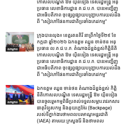
កោសលបណ្ឌិត​ ឱម​ យ៉ិនទៀង​ ទេសរដ្ឋមន្រ្តី​ អនុ
ប្រធាន​ លេខាធិការ​ដ្ឋាន​ គ.ជ.ប.ភ​. បានអញ្ជើញ
ជាអធិបតីភាព​ ចុះផ្សព្វផ្សាយ​បញ្ជ្រាប​ការ​យល់​ដឹង​
ពី​ “សៀវភៅផែនការជាតិប្រឆាំងភេរវកម្ម”
ក្រុង​បាន​លុង​៖ ខេត្ត​រតនគិរី​ នាព្រឹកថ្ងៃទី២៩ ខែ
កក្កដា ឆ្នាំ២០២៦ ឯកឧត្តម​ ឈួន ចាន់ថន អនុ
ប្រធាន ល.គ.ជ.ប.ភ. តំណាង​ដ៏ខ្ពង់ខ្ពស់​កិត្តិនីតិ
សកម្មភាព
កោសលបណ្ឌិត​ ឱម​ យ៉ិនទៀង​ ទេសរដ្ឋមន្រ្តី​ អនុ
ប្រធាន​ លេខាធិការ​ដ្ឋាន​ គ.ជ.ប.ភ​. បានអញ្ជើញ
ជាអធិបតីភាព​ ចុះផ្សព្វផ្សាយ​បញ្ជ្រាប​ការ​យល់​ដឹង​
ពី​ “សៀវភៅផែនការជាតិប្រឆាំងភេរវកម្ម”
ឯកឧត្តម ឈួន​ ចាន់ថន​ តំណាងដ៏ខ្ពង់ខ្ពស់ កិត្តិ
នីតិកោសលបណ្ឌិត ទេសរដ្ឋមន្ត្រី ឱម យ៉ិនទៀង
បានចូលរួមកម្មពិធីប្រគល់ទទួលសម្ភារ:​រាវរកសារ
សកម្មភាព
ធាតុវិទ្យុសកម្ម​ និង​នុយក្លេអ៊ែរ​ (Backpage)
របស់ទីភ្នាក់ងារថាមពលបរមាណូអន្តរជាតិ
(IAEA) តាមរយ:ក្រសួងរ៉ែ និងថាមពល​