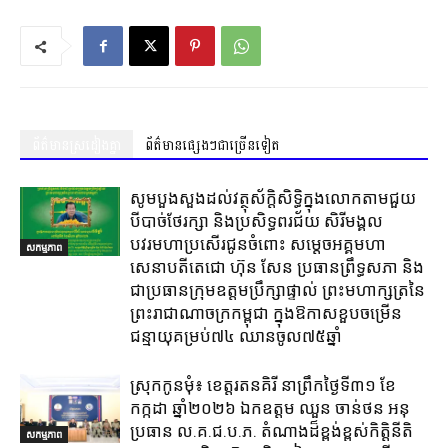
ព័ត៌មានស្រដៀងគ្នា
ព័ត៌មានផ្សេងៗជាច្រើនទៀត
សូមបួងសួងដល់វត្ថុស័ក្តិសិទ្ធិក្នុងលោកតាមជួយ
បីបាច់ថែរក្សា និងប្រសិទ្ធពរជ័យ សិរីមង្គល
បវរមហាប្រសើរជូនចំពោះ សម្តេចអគ្គមហា
សកម្មភាព
សេនាបតីតេជោ ហ៊ុន សែន ប្រធានព្រឹទ្ធសភា និង
ជាប្រធានក្រុមឧត្តមប្រឹក្សាផ្ទាល់ ព្រះមហាក្សត្រនៃ
ព្រះរាជាណាចក្រកម្ពុជា ក្នុងឱកាសខួបចម្រើន
ជន្មាយុគម្រប់៧៤ ឈានចូល៧៥ឆ្នាំ
ស្រុក​កូនមុំ៖ ខេត្ត​រតនគិរី​ នាព្រឹកថ្ងៃទី៣១​ ខែ
កក្កដា ឆ្នាំ២០២៦ ឯកឧត្តម​ ឈួន ចាន់ថន អនុ
ប្រធាន ល.គ.ជ.ប.ភ. តំណាង​ដ៏ខ្ពង់ខ្ពស់​កិត្តិនីតិ
សកម្មភាព