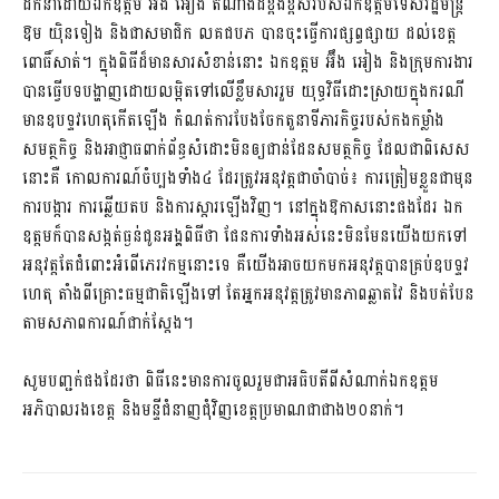
ដឹកនាំដោយឯកឧត្តម អ៊ឹង អៀង តំណាងដ៏ខ្ពង់ខ្ពស់របស់ឯកឧត្តមទេសរដ្ឋមន្រ្តី
ឱម យ៉ិនទៀង និងជាសមាជិក លគជបភ បានចុះធ្វើការផ្សព្វផ្សាយ ដល់ខេត្ត
ពោធិ៍សាត់។ ក្នុងពិធីដ៏មានសារសំខាន់នោះ ឯកឧត្តម អ៊ឹង អៀង និងក្រុមការងារ​
បានធ្វើបទបង្ហាញដោយលម្អិតទៅលើខ្លឹមសាររួម យុទ្ធវិធីដោះស្រាយក្នុងករណី
មានឧបទ្ទវហេតុកើតឡើង កំណត់ការបែងចែក​តួនាទីភារកិច្ចរបស់កងកម្លាំង
សមត្ថកិច្ច និងអាជ្ញាធពាក់ព័ន្ធសំដោះមិនឲ្យជាន់ដែនសមត្ថកិច្ច ដែលជាពិសេស
នោះគឺ កោលការណ៍ចំប្បងទាំង៤ ដែរត្រូវអនុវត្តជាចាំបាច់៖ ការត្រៀមខ្លួនជាមុន
ការបង្ការ ការឆ្លើយតប និងការស្តារឡើងវិញ។ នៅក្នុងឱកាសនោះផងដែរ ឯក
ឧត្តមក៏បានសង្កត់ធ្ងន់ជូន​អង្គពិធីថា ផែនការទាំងអស់នេះមិនមែនយើងយកទៅ
អនុវត្តតែជំពោះអំពើភេរវកម្មនោះទេ គឺយើងអាចយកមកអនុវត្តបានគ្រប់ឧបទ្ទវ
ហេតុ តាំងពីគ្រោះធម្មជាតិឡើងទៅ តែអ្នកអនុវត្តត្រូវមានភាពឆ្លាតវៃ និងបត់បែន
តាមសភាពការណ៍ជាក់ស្តែង។
សូមបញ្ជក់ផងដែរថា ពិធីនេះមានការចូលរួមជាអធិបតីពីសំណាក់ឯកឧត្តម
អភិបាលរងខេត្ត និងមន្ទីជំនាញជុំវិញខេត្តប្រមាណជាជាង២០នាក់។