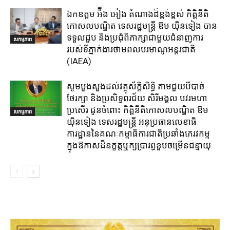
ឯកឧត្តម អ៉ឹង អៀង តំណាងដ៏ខ្ពង់ខ្ពស់ កិត្តិនីតិ
កោសលបណ្ឌិត ទេសរដ្ឋមន្ត្រី ឱម យ៉ិនទៀង បាន
ទទួលជួប និងប្រជុំពិភាក្សាជាមួយជំនាញការ
សកម្មភាព
របស់ទីភ្នាក់ងារថាមពលបរមាណូអន្តរជាតិ
(IAEA)
សូមបួងសួងដល់វត្ថុស័ក្តិសិទ្ធិ តាមជួយបីបាច់
ថែរក្សា និងប្រសិទ្ធពរជ័យ សិរីមង្គល បវរមហា
ប្រសើរ ជូនចំពោះ កិត្តិនីតិកោសលបណ្ឌិត ឱម
សកម្មភាព
យ៉ិនទៀង ទេសរដ្ឋមន្រ្តី អនុប្រធានលេខាធិ
ការដ្ឋាននៃគណៈកម្មាធិការជាតិប្រឆាំងភេរវកម្ម
ក្នុងឱកាសដ៏នក្ខត្តឬក្សប្រារព្ធខួបចម្រើនជន្មាយុ