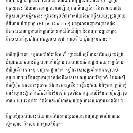
បញ្ជាការដ្ឋានកម្លាំងពិសេសជាតិប្រឆាំងភេរវកម្ម ក្នុងរយៈពេល ០៥ ឆ្នាំចុង
ក្រោយនេះ ដែលមានសកម្មភាពមមាញឹកគួរ ជាទីពេញចិត្ត និងមោទនភាពនៃ
កិច្ចសហប្រតិបត្តិការនេះ ក្នុងនោះរួមទាំងជោគជ័យនៃការធ្វើសមយុទ្ធទ្រង់ទ្រាយ
ធំដ៏ជោគ ជ័យរួមគ្នា (Elips Charlie) រួមគ្នារវាងបញ្ជាការដ្ឋានកម្លាំង
ពិសេសសហរដ្ឋអាមេរិកប្រចាំតំបន់អាស៊ីប៉ាស៊ីហ្វិក និងបញ្ជាការដ្ឋានកម្លាំង
ពិសេសជាតិប្រឆាំងភេរវកម្មរបស់កម្ពុជា កាលពី ២ ឆ្នាំកន្លងមកនេះ ។
ជាកិច្ចឆ្លើយតប ឧត្តមសេនីយ៍នាវីឯក ភី. ហ្គាតណឺ ហូវី បានសំដែងនូវការថ្លែង
អំណរគុណចំពោះកិច្ចសហប្រតិបត្តិការ របស់លេខាធិការដ្ឋាន គណៈកម្មាធិការ
ជាតិប្រឆាំងភេរវកម្ម បញ្ជាការដ្ឋានជាតិ កម្លាំងពិសេសប្រឆាំងភេរវកម្មរបស់
កម្ពុជា ជាមួយនឹងបញ្ជាការដ្ឋានកម្លាំងពិសេសសហរដ្ឋ អាមេរិកប្រចាំ តំបន់អាស៊ី
ប៉ាស៊ីហ្វិក នាពេលកន្លងមក និងបានសន្យានឹង បង្កើននូវចំណងកិច្ចសហប្រតិបត្តិ
ការដ៏ល្អនេះឱ្យកាន់តែរីកចំរើនថែមទៀត រួមទាំងការផ្តោតលើផែនការហ្វឹកហ្វឺនរួម
គ្នាក្នុង រយៈពេលវែង និងផែនការលំហាត់សមយុទ្ធ នាពេលអនាគតផងដែរ ។
កិច្ចប្រជុំជួបសំណេះសំណាលសំដែងការគួរសមបានបញ្ចប់ក្រោមបរិយាកាស
ស្និតស្នាល និងសហការគ្នាលដ៍បំផុត។