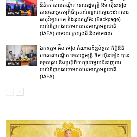
នីតិកោសលបណ្ឌិត ទេសរដ្ឋមន្ត្រី ឱម យ៉ិនទៀង
បានចូលរួមកម្មពិធីប្រគល់ទទួលសម្ភារ:​រាវរកសារ
សកម្មភាព
ធាតុវិទ្យុសកម្ម​ និង​នុយក្លេអ៊ែរ​ (Backpage)
របស់ទីភ្នាក់ងារថាមពលបរមាណូអន្តរជាតិ
(IAEA) តាមរយ:ក្រសួងរ៉ែ និងថាមពល​
ឯកឧត្តម អ៉ឹង អៀង តំណាងដ៏ខ្ពង់ខ្ពស់ កិត្តិនីតិ
កោសលបណ្ឌិត ទេសរដ្ឋមន្ត្រី ឱម យ៉ិនទៀង បាន
ទទួលជួប និងប្រជុំពិភាក្សាជាមួយជំនាញការ
សកម្មភាព
របស់ទីភ្នាក់ងារថាមពលបរមាណូអន្តរជាតិ
(IAEA)