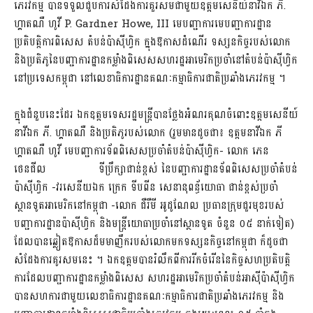
ភេរវកម្ម បានទទួលជួបការសំដែងការគួរសមជាមួយឧត្តមសេនីយ៍នាវីឯក ភី.
ហ្គាតណឺ ហូវី P. Gardner Howe, III មេបញ្ជាការមេបញ្ជាការដ្ឋាន
ប្រតិបត្តិការពិសេស តំបន់ប៉ាស៊ីហ្វិក ក្នុងឱកាសដំណើរ ទស្សនកិច្ចរបស់លោក
និងប្រតិភូនៃបញ្ជាការដ្ឋានកម្លាំងពិសេសសហរដ្ឋអាមេរិកប្រចាំនៅតំបន់ប៉ាស៊ីហ្វិក
នៅប្រទេសកម្ពុជា នៅលេខាធិការដ្ឋានគណៈកម្មាធិការជាតិប្រឆាំងភេរវកម្ម ។
ក្នុងជំនួបនេះដែរ ឯកឧត្តមទេសរដ្ឋមន្រ្តីបានថ្លែងអំណរគុណចំពោះឧត្តមសេនីយ៍
នាវីឯក ភី. ហ្គាតណឺ និងប្រតិភូរបស់លោក (រួមមានដូចជា៖ ឧត្តមនាវីឯក ភី
ហ្គាតណឺ ហូវី មេបញ្ជាការទ័ពពិសេសប្រចាំតំបន់ប៉ាស៊ីហ្វិក- លោក ភេន
ថេនជីល ទីប្រឹក្សាជាន់ខ្ពស់ នៃបញ្ជាការដ្ឋានទ័ពពិសេសប្រចាំតំបន់
ប៉ាស៊ីហ្វិក -វរសេនីយឯក ក្រេក ទីបពីន សេនានុពន្ធ័យោធា ជាន់ខ្ពស់ប្រចាំ
ស្ថានទូតអាមេរិកនៅកម្ពុជា -លោក ជឺរឺមី អូដូណែល ប្រធានក្រុមជួរមុខរបស់
បញ្ជាការដ្ឋានប៉ាស៊ីហ្វិក និងមន្រ្តីយោធាប្រចាំនៅស្ថានទូត ចំនួន ០៥ នាក់ទៀត)
ដែលបានឆ្លៀតឱកាសដ៏មមាញឹករបស់លោកមកទស្សនកិច្ចនៅកម្ពុជា ក៏ដូចជា
សំដែងការគូរសមនេះ ។ ឯកឧត្តមបានរំលឹកពីការរីកចំរើននៃកិច្ចសហប្រតិបត្តិ
ការដែលបញ្ជាការដ្ឋានកម្លាំងពិសេស សហរដ្ឋអាមេរិកប្រចាំតំបន់អាស៊ីប៉ាស៊ីហ្វិក
បានសហការជាមួយលេខាធិការដ្ឋានគណៈកម្មាធិការជាតិប្រឆាំងភេរវកម្ម និង