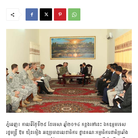
ភ្នំពេញ៖ កាលពីថ្ងៃទី២៥ ខែមេសា ឆ្នាំ២០១៤ កន្លងទៅនេះ ឯកឧត្តមទេស
រដ្ឋមន្រ្តី ឱម យ៉ិនទៀង អនុប្រធានលេខាធិការ ដ្ឋានគណៈកម្មាធិការជាតិប្រឆាំង