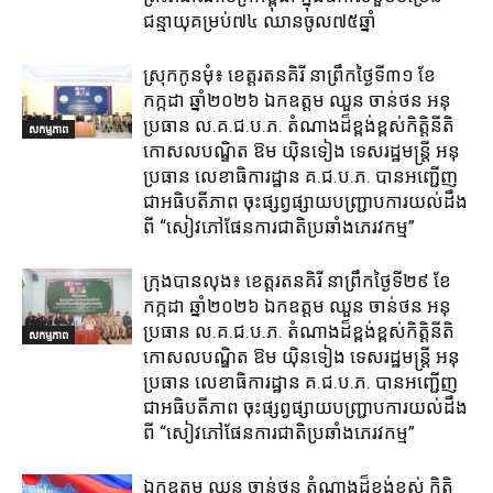
ជន្មាយុគម្រប់៧៤ ឈានចូល៧៥ឆ្នាំ
ស្រុក​កូនមុំ៖ ខេត្ត​រតនគិរី​ នាព្រឹកថ្ងៃទី៣១​ ខែ
កក្កដា ឆ្នាំ២០២៦ ឯកឧត្តម​ ឈួន ចាន់ថន អនុ
ប្រធាន ល.គ.ជ.ប.ភ. តំណាង​ដ៏ខ្ពង់ខ្ពស់​កិត្តិនីតិ
សកម្មភាព
កោសលបណ្ឌិត​ ឱម​ យ៉ិនទៀង​ ទេសរដ្ឋមន្រ្តី​ អនុ
ប្រធាន​ លេខាធិការ​ដ្ឋាន​ គ.ជ.ប.ភ​. បានអញ្ជើញ
ជាអធិបតីភាព​ ចុះផ្សព្វផ្សាយ​បញ្ជ្រាប​ការ​យល់​ដឹង​
ពី​ “សៀវភៅផែនការជាតិប្រឆាំងភេរវកម្ម”
ក្រុង​បាន​លុង​៖ ខេត្ត​រតនគិរី​ នាព្រឹកថ្ងៃទី២៩ ខែ
កក្កដា ឆ្នាំ២០២៦ ឯកឧត្តម​ ឈួន ចាន់ថន អនុ
ប្រធាន ល.គ.ជ.ប.ភ. តំណាង​ដ៏ខ្ពង់ខ្ពស់​កិត្តិនីតិ
សកម្មភាព
កោសលបណ្ឌិត​ ឱម​ យ៉ិនទៀង​ ទេសរដ្ឋមន្រ្តី​ អនុ
ប្រធាន​ លេខាធិការ​ដ្ឋាន​ គ.ជ.ប.ភ​. បានអញ្ជើញ
ជាអធិបតីភាព​ ចុះផ្សព្វផ្សាយ​បញ្ជ្រាប​ការ​យល់​ដឹង​
ពី​ “សៀវភៅផែនការជាតិប្រឆាំងភេរវកម្ម”
ឯកឧត្តម ឈួន​ ចាន់ថន​ តំណាងដ៏ខ្ពង់ខ្ពស់ កិត្តិ