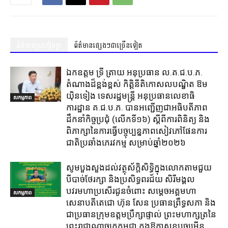
ព័ត៌មានស្រដៀងគ្នា
ព័ត៌មានផ្សេងៗជាច្រើនទៀត
ឯកឧត្តម ទ្រី ត្រាយ អនុប្រធាន ល.គ.ជ.ប.ភ.
តំណាងដ៏ខ្ពង់ខ្ពស់ កិត្តិនីតិកោសលបណ្ឌិត ឱម
យ៉ិនទៀង ទេសរដ្ឋមន្ត្រី អនុប្រធានលេខាធិ
សកម្មភាព
ការដ្ឋាន គ.ជ.ប.ភ. បានអញ្ជើញជាអធិបតីភាព
ដឹកនាំកិច្ចប្រជុំ (លេីកទី១៦) ស្តីពីការពិនិត្យ​ និង
ពិភាក្សានៃការធ្វេីបច្ចុប្បន្នភាពសៀវភៅផែនការ
ជាតិប្រឆាំងភេរវកម្ម​ សម្រាប់ឆ្នាំ២០២៦​
សូមបួងសួងដល់វត្ថុស័ក្តិសិទ្ធិក្នុងលោកតាមជួយ
បីបាច់ថែរក្សា និងប្រសិទ្ធពរជ័យ សិរីមង្គល
បវរមហាប្រសើរជូនចំពោះ សម្តេចអគ្គមហា
សកម្មភាព
សេនាបតីតេជោ ហ៊ុន សែន ប្រធានព្រឹទ្ធសភា និង
ជាប្រធានក្រុមឧត្តមប្រឹក្សាផ្ទាល់ ព្រះមហាក្សត្រនៃ
ព្រះរាជាណាចក្រកម្ពុជា ក្នុងឱកាសខួបចម្រើន