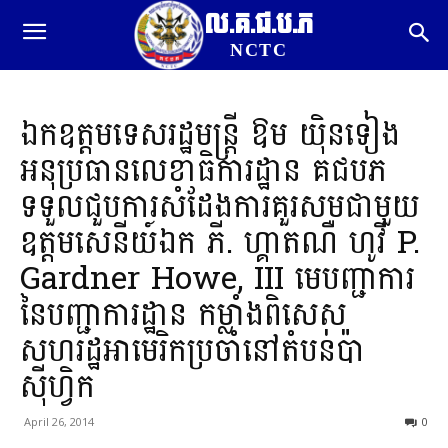
ល.គ.ជ.ប.ភ
NCTC
ឯកឧត្តមទេសរដ្ឋមន្រ្តី ឱម យ៉ិនទៀង
អនុប្រធានលេខាធិការដ្ឋាន គជបភ
ទទួលជួបការសំដែងការគួរសមជាមួយ
ឧត្តមសេនីយ៍ឯក ភី. ហ្គាតណឺ ហូវី P.
Gardner Howe, III មេបញ្ជាការ
នៃបញ្ជាការដ្ឋាន កម្លាំងពិសេស
សហរដ្ឋអាមេរិកប្រចាំនៅតំបន់ប៉ា
ស៊ីហ្វិក
April 26, 2014
0