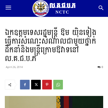
ល.គ.ជ.ប.ភ
NCTC
ឯក​ឧ​ត្តមទេសរដ្ឋមន្រ្តី ឱម យ៉ិនទៀង
ធ្វើការ​សំណេះ​សំណាល​ជាមួយថ្នាក់
ដឹកនាំនិងមន្ត្រី​ក្រោម​ឱវាទ​នៅ​
ល.គ.ជ.ប.ភ
April 26, 2014
0