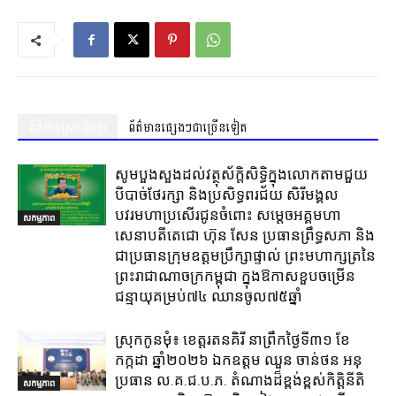
ព័ត៌មានស្រដៀងគ្នា
ព័ត៌មានផ្សេងៗជាច្រើនទៀត
សូមបួងសួងដល់វត្ថុស័ក្តិសិទ្ធិក្នុងលោកតាមជួយ
បីបាច់ថែរក្សា និងប្រសិទ្ធពរជ័យ សិរីមង្គល
បវរមហាប្រសើរជូនចំពោះ សម្តេចអគ្គមហា
សកម្មភាព
សេនាបតីតេជោ ហ៊ុន សែន ប្រធានព្រឹទ្ធសភា និង
ជាប្រធានក្រុមឧត្តមប្រឹក្សាផ្ទាល់ ព្រះមហាក្សត្រនៃ
ព្រះរាជាណាចក្រកម្ពុជា ក្នុងឱកាសខួបចម្រើន
ជន្មាយុគម្រប់៧៤ ឈានចូល៧៥ឆ្នាំ
ស្រុក​កូនមុំ៖ ខេត្ត​រតនគិរី​ នាព្រឹកថ្ងៃទី៣១​ ខែ
កក្កដា ឆ្នាំ២០២៦ ឯកឧត្តម​ ឈួន ចាន់ថន អនុ
ប្រធាន ល.គ.ជ.ប.ភ. តំណាង​ដ៏ខ្ពង់ខ្ពស់​កិត្តិនីតិ
សកម្មភាព