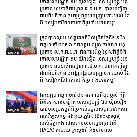
កោសលបណ្ឌិត​ ឱម​ យ៉ិនទៀង​ ទេសរដ្ឋមន្រ្តី​ អនុ
ប្រធាន​ លេខាធិការ​ដ្ឋាន​ គ.ជ.ប.ភ​. បានអញ្ជើញ
ជាអធិបតីភាព​ ចុះផ្សព្វផ្សាយ​បញ្ជ្រាប​ការ​យល់​ដឹង​
ពី​ “សៀវភៅផែនការជាតិប្រឆាំងភេរវកម្ម”
ក្រុង​បាន​លុង​៖ ខេត្ត​រតនគិរី​ នាព្រឹកថ្ងៃទី២៩ ខែ
កក្កដា ឆ្នាំ២០២៦ ឯកឧត្តម​ ឈួន ចាន់ថន អនុ
ប្រធាន ល.គ.ជ.ប.ភ. តំណាង​ដ៏ខ្ពង់ខ្ពស់​កិត្តិនីតិ
សកម្មភាព
កោសលបណ្ឌិត​ ឱម​ យ៉ិនទៀង​ ទេសរដ្ឋមន្រ្តី​ អនុ
ប្រធាន​ លេខាធិការ​ដ្ឋាន​ គ.ជ.ប.ភ​. បានអញ្ជើញ
ជាអធិបតីភាព​ ចុះផ្សព្វផ្សាយ​បញ្ជ្រាប​ការ​យល់​ដឹង​
ពី​ “សៀវភៅផែនការជាតិប្រឆាំងភេរវកម្ម”
ឯកឧត្តម ឈួន​ ចាន់ថន​ តំណាងដ៏ខ្ពង់ខ្ពស់ កិត្តិ
នីតិកោសលបណ្ឌិត ទេសរដ្ឋមន្ត្រី ឱម យ៉ិនទៀង
បានចូលរួមកម្មពិធីប្រគល់ទទួលសម្ភារ:​រាវរកសារ
សកម្មភាព
ធាតុវិទ្យុសកម្ម​ និង​នុយក្លេអ៊ែរ​ (Backpage)
របស់ទីភ្នាក់ងារថាមពលបរមាណូអន្តរជាតិ
(IAEA) តាមរយ:ក្រសួងរ៉ែ និងថាមពល​