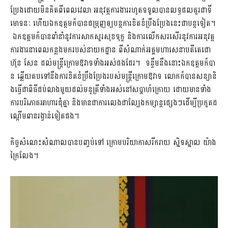
ប្រែ​ង​ដោ​យ​​មិ​ន​​គិ​ត​​ពី​​ពេល​​វេ​លា​​ ​អ​នុ​វ​​ត្ត​កា​រ​ងា​រ​​រ​ហូ​ត​​ទ​ទួ​ល​បា​ន​ល​ទ្ធ​ផ​ល​គួ​រ​ជា​ទី​
មោ​ទនៈ​ ​ហើ​យ​​ឯ​ក​ឧ​ត្ត​ម​​​​ក៏​​បា​ន​​​​ជ​ម្រុ​ញ​​​ឲ្យ​ប​ន្ត​កា​រ​​​ខិ​ត​ខំ​​​ប្រឹ​ង​ប្រែ​ង​​​នេះ​ជា​​​ប​ន្ត​​ទៀ​ត​​។​​
ឯក​ឧត្តម​ក៏បា​ន​ពាំនាំនូវ​ការសាក​សួរសុខ​ទុក្ខ​ និង​ការ​លើក​សរសើរ​នូវ​ការ​អនុវត្ត
ការងារ​​នា​ពេល​​កន្លង​​មក​របស់​​នា​យក​ដ្ឋាន​ ពី​សំ​ណាក់​​​អគ្គ​មហា​សេ​នា​ប​តី​តេ​ជោ​
ហ៊ុន សែន ដល់មន្ត្រីក្រោមឱវាទទាំងអស់​ផង​ដែរ។​ ​ ទន្ទឹម​​នឹង​​នោះ​​​ឯ​​​ក​ឧ​ត្ត​ម​ក៏​បា​
ន​ ​ឆ្លើ​យ​ត​ប​ទៅ​នឹ​ងការខិតខំប្រឹងប្រែង​របស់​មន្ត្រីក្រោ​ម​ឱ​វាទ​ ​លោ​ក​ក៏​បា​ន​ស​ន្យា​និ​
ង​​ធ្វើ​ជា​​ពិ​​​ធី​ជ​​ប់​​លា​ង​​មួ​យ​​ដ​ល់​​ម​ន្​ត្រី​ទាំ​​ង​​​​អ​ស់​​​​នៅ​​ស​ប្តា​ហ៍ក្រោយ ​ដោយមានទាំង
ការ​បរិភោ​គអា​ហា​រ​ជុំគ្នា​ និងមាន​​ជា​​កា​​រលេ​ង​​ជា​​ល្បែង​​ក​ម្សា​ន្ត​ផ្សេ​ង​ៗ​​ដើ​​​​​​​ម្បី​​​​ប្រ​កួ​ត​​ដ​
ណ្តើម​​​ពា​ន​រង្វាន់​ទៀត​ផង​។​
កិច្ចសំណេះសំណាលបានបញ្ចប់ទៅ ក្រោមបរិយាកាសរីករាយ ស្និទស្នាល យ៉ាង
ក្រៃលែង។