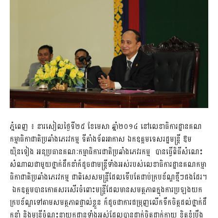
ភ្នំពេញ ៖ នារ​សៀល​ថ្ងៃទី​២​៥​ ​ខែ​មេ​សា​ ​ឆ្នាំ២០១៤ ​​នៅលេខា​ធិការ​ដ្ឋាន​គណ​
កម្មា​ធិកា​ជាតិ​ប្រឆាំង​ភេរ​​វកម្ម ​ទី​តាំង​ទ័ព​អាកាស​ ឯកឧត្តម​ទេសរដ្ឋមន្រ្តី ឱម
យ៉ិនទៀង អនុ​ប្រ​ធាន​គណៈ​កម្មាធិការ​ជាតិ​ប្រឆាំង​ភេវរកម្ម បានធ្វើពិធី​សំ​ណេះ​
សំ​ណា​ល​​ជា​​មួ​យ​​ថ្នា​ក់​​ដឹ​ក​នាំ​​​​ក៏​​​ដូ​ច​​ជា​​​ម​ន្ត្រី​​​ទាំ​ង​​អ​ស់​​​រ​ប​ស់​​លេ​ខា​ធិ​ការ​ដ្ឋាន​គណ​កម្មា​
ធិ​កា​ជាតិ​ប្រឆាំង​ភេរវកម្ម​​​ ​ជា​ពិ​សេ​ស​​​ម​ន្ត្រី​​ដែ​ល​​ទើ​ប​​តែ​​ជា​ប់​​ក្រ​ប​​ខ័​ណ្ឌ​​ថ្មី​ៗ​​ផ​ង​ដែ​រ​។​​​
​​ ឯក​ឧ​ត្ត​មបានកោត​សរសើរ​ចំពោះមន្ត្រីដែល​មានសមត្ថភាព​​ក្នុងការ​ប្រ​ឡ​ង​​យ​ក​​
ក្រ​ប​​ខ័​ណ្ឌ​​ទៅ​តាម​សមត្ថភាព​ផ្ទាល់​ខ្លួន​ ​ក៏​ដូ​ច​ជា​កា​រ​ជ​ម្រុ​ញ​លើ​ក​​ទឹ​ក​ចិ​ត្ត​​ដ​ល់​​​ថ្នា​ក់​ដឹ​
ក​នាំ​​ ​និ​ង​ម​ន្រ្តី​ចំ​ណុះ​​នា​យ​ក​ដ្ឋា​ន​​ទាំ​ង​អ​ស់​​ដែ​ល​​បា​ន​​ដា​ក់​​ចិ​ត្ត​ដា​ក់​កា​យ​​ ​ខិ​ត​ខំ​ប្រឹ​ង​