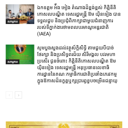
ឯកឧត្តម អ៉ឹង អៀង តំណាងដ៏ខ្ពង់ខ្ពស់ កិត្តិនីតិ
កោសលបណ្ឌិត ទេសរដ្ឋមន្ត្រី ឱម យ៉ិនទៀង បាន
ទទួលជួប និងប្រជុំពិភាក្សាជាមួយជំនាញការ
សកម្មភាព
របស់ទីភ្នាក់ងារថាមពលបរមាណូអន្តរជាតិ
(IAEA)
សូមបួងសួងដល់វត្ថុស័ក្តិសិទ្ធិ តាមជួយបីបាច់
ថែរក្សា និងប្រសិទ្ធពរជ័យ សិរីមង្គល បវរមហា
ប្រសើរ ជូនចំពោះ កិត្តិនីតិកោសលបណ្ឌិត ឱម
សកម្មភាព
យ៉ិនទៀង ទេសរដ្ឋមន្រ្តី អនុប្រធានលេខាធិ
ការដ្ឋាននៃគណៈកម្មាធិការជាតិប្រឆាំងភេរវកម្ម
ក្នុងឱកាសដ៏នក្ខត្តឬក្សប្រារព្ធខួបចម្រើនជន្មាយុ