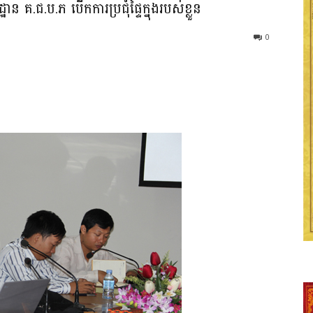
ន គ.ជ.ប.ភ ​បើក​ការ​ប្រជុំ​ផ្ទៃក្នុងរបស់​ខ្លួន​
0