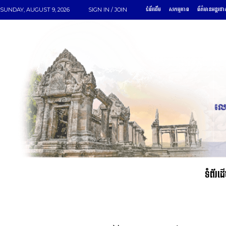
ទំព័រដើម
សកម្មភាព
ព័ត៌មានអន្តរជា
SUNDAY, AUGUST 9, 2026
SIGN IN / JOIN
ទំព័រដ