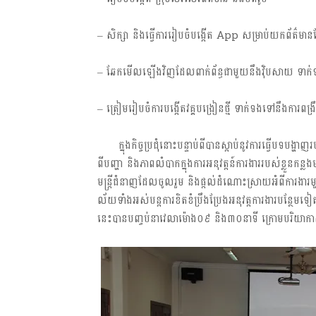
– សិក្សា និងធ្វើការរៀបចំបង្កើត App សម្រាប់យក​ព័ត៌​ម
– ឆែកមើលឡើងវិញដែលពាក់ព័ន្ធជាមួយនឹងវ៉ិបសាយ ទាក់ទងទៅនឹ
– ត្រៀមរៀបចំការបង្កើតវគ្គបង្រៀនថ្មី ទាក់ទងទៅនឹងការពង្រឹង​ស
​ក្នុង​កិច្ច​ប្រជុំនោះ​បន្ទាប់​ពី​បាន​ស្តាប់​នូវ​ការ​ធ្វើ​បទ​បង្ហាញ​រប
ពី​បញ្ហា និង​ភាព​លំ​បាក​​ក្នុង​ការ​អនុវត្តន៍​ការងារ​របស់​ខ្លួន​កន្លង​
មន្ត្រី​ជំនា​ញ​​ដែ​ល​​ចូ​ល​​រួ​​ម​​ ​និ​ង​​ផ្ត​​ល់​​ដំ​​ណោះ​​ស្រា​យ​​អំ​ពី​​កា​រ​​ងា​
ល័យ​​ទាំង​​អស់​​បន្ត​​ការ​​ខិត​​ខំ​​ប្រឹង​​ប្រែង​​អនុវត្ត​​ការ​ងារ​​បន្ថែម​​ទ
នេះ​​បាន​​បញ្ចប់​​នា​វេលា​​ម៉ោង​​​០៩ និង៣០នាទី​ ក្រោម​បរិយាកាស