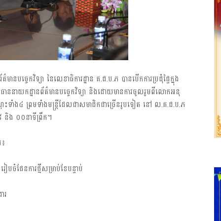
េកវិទ្យា នៃលេខាធិការដ្ឋាន ​គ.​ជ​.​ប​.​ភ​​​ ​បាន​​បើក​​​ការ​​ប្រជុំ​​ផ្ទៃ​​ក្នុង​
រធាន​នាយក​​ដ្ឋាន​​ព័ត៌​មាន​​បច្ចេក​វិទ្យា​​ និង​ដោយ​​មាន​ការ​ចូល​រួម​ពី​លោក​អនុ
ុះ​​ទាំង​​៤​ ​ព្រម​ទាំង​មន្ត្រី​ដែល​ជា​ស​មាជិក​ជា​ច្រើន​រូប​ទៀត​ នៅ ​ល​.​គ​.​ជ​.​ប​.​ភ​
០៨​ និង ០០​នាទី​ព្រឹក​។
ម​៖
រៀបចំ​ផែន​ការ​ថ្មី​សម្រាប់​ខែ​បន្ទាប់
ងារ