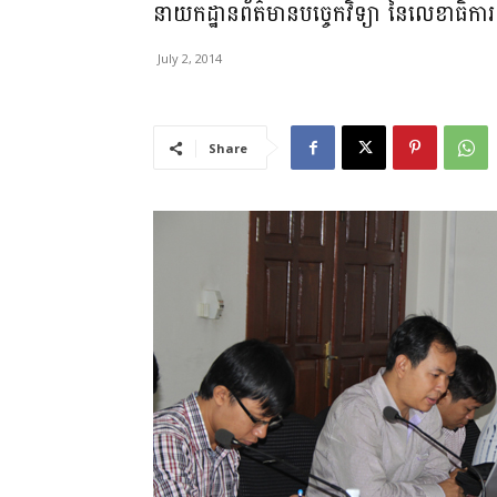
នា​យក​ដ្ឋាន​ព័ត៌មានបច្ចេកវិទ្យា​ នៃលេខា​ធិការដ្ឋា
July 2, 2014
Share