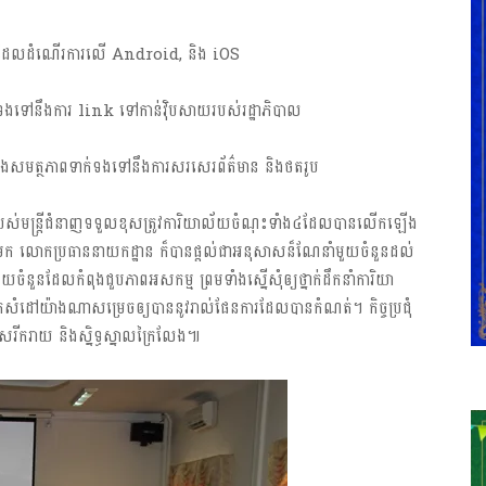
ាន​ដែល​ដំណើរ​ការ​លើ​ Android, និង iOS
ងការ​ link ​ទៅ​កាន់​វ៉ិប​សាយ​របស់​រដ្ឋា​ភិ​បា​ល
មត្ថ​ភាព​ទាក់​ទង​ទៅ​នឹង​ការ​សរ​សេរ​ព័ត៌​មាន​ និង​ថត​រូប​
ស់​​មន្ត្រី​​​ជំនាញ​​​​ទទួល​​​ខុស​​​ត្រូ​វ​​កា​រិយា​ល័យ​​ចំណុះ​​ទាំង​​៤​​ដែល​បាន​លើក​ឡើង​
​​មក​​ លោក​ប្រធាន​នាយកដ្ឋាន​ ​ក៏​បាន​​ផ្តល់​​ជា​​អ​នុសាសន៏​​​ណែ​​នាំ​​មួយ​​ចំនួន​​ដល់​​
រ​​​មួយ​​ចំនួន​​ដែល​​កំ​ពុង​ជួប​​ភាព​អ​​សកម្ម​​ ​ព្រម​ទាំង​​ស្នើ​​សុំ​ឲ្យ​ថ្នាក់​​ដឹក​​នាំ​​ការិយា​​
ៀត​​​សំ​ដៅ​​យ៉ាង​​ណា​​សម្រេច​​ឲ្យ​​បា​ន​​នូវ​​រាល់​​ផែន​​ការ​​ដែ​ល​​បាន​​កំណត់​។ កិច្ច​​ប្រជុំ​​
​រីករាយ​ និង​ស្និទ្ធ​ស្នាល​ក្រៃ​លែង​៕