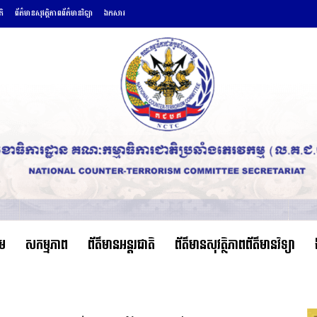
តិ
ព័ត៌មានសុវត្ថិភាពព័ត៌មានវិទ្យា
ឯកសារ
ើម
សកម្មភាព
ព័ត៌មានអន្តរជាតិ
ព័ត៌មានសុវត្ថិភាពព័ត៌មានវិទ្យា