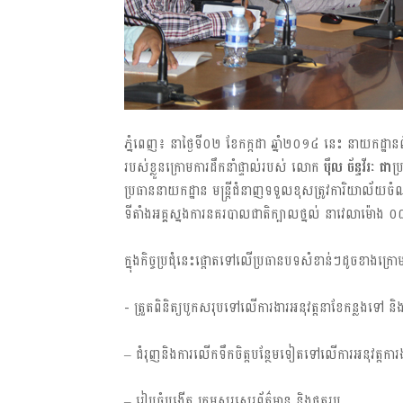
ភ្នំពេញ៖ ​នា​ថ្ងៃទី០២ ខែ​កក្កដា ឆ្នាំ២០១៤​ នេះ នាយកដ្ឋានព័ត៌មានបច្ច
របស់​​ខ្លួន​​​ក្រោម​​ការ​ដឹក​នាំ​ផ្ទាល់​របស់​ លោក​
ប៉ឹល​ ច័ន្ទវីរៈ​ ជា​
ប្
ប្រធាន​នាយក​ដ្ឋាន​ មន្ត្រី​​ជំនាញ​​​ទទួល​​ខុស​​ត្រូ​វ​​កា​រិយា​ល័យ​​ចំណ
ទីតាំង​អគ្គស្នងការ​ន​គ​រ​បា​ល​ជា​តិ​ក្បាល​ថ្នល់​ ​នា​វេ​លា​​ម៉ោង​ 
ក្នុង​កិច្ច​​ប្រ​ជុំ​​នេះ​​ផ្តោត​​ទៅ​​លើ​​ប្រ​​ធា​ន​​បទ​​សំ​ខាន់​ៗ​​ដូច​​ខាង​​ក្រោ
-​ ត្រួតពិនិត្យ​បូកសរុបទៅ​លើ​កា​រ​ងារ​​អនុវត្ត​នា​ខែ​កន្លង​ទៅ ​និង​
– ជំរុញនិងការលើកទឹកចិត្តបន្ថែមទៀតទៅលើការអនុវត្តការ
– រៀបចំបង្កើត ក្រុមសរសេរព័ត៌មាន និងថតរូប