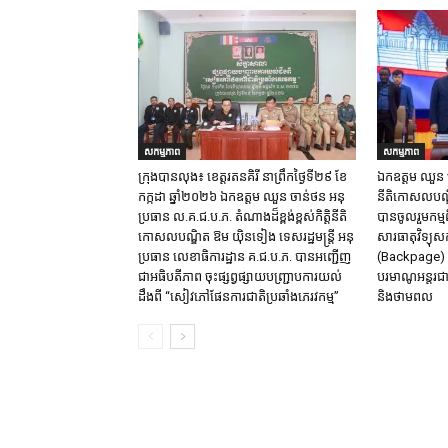
សកម្មភាព
សកម្មភាព
ក្រុង​បាន​លុង​៖ ខេត្ត​រតនគិរី​ នាព្រឹកថ្ងៃទី២៩ ខែ
ឯកឧត្តម ឈួន​ ចា
កក្កដា ឆ្នាំ២០២៦ ឯកឧត្តម​ ឈួន ចាន់ថន អនុ
នីតិកោសលបណ្ឌិ
ប្រធាន ល.គ.ជ.ប.ភ. តំណាង​ដ៏ខ្ពង់ខ្ពស់​កិត្តិនីតិ
បានចូលរួមកម្មព
កោសលបណ្ឌិត​ ឱម​ យ៉ិនទៀង​ ទេសរដ្ឋមន្រ្តី​ អនុ
សារធាតុវិទ្យុសកម
ប្រធាន​ លេខាធិការ​ដ្ឋាន​ គ.ជ.ប.ភ​. បានអញ្ជើញ
(Backpage) រ
ជាអធិបតីភាព​ ចុះផ្សព្វផ្សាយ​បញ្ជ្រាប​ការ​យល់​
បរមាណូអន្តរជា
ដឹង​ពី​ “សៀវភៅផែនការជាតិប្រឆាំងភេរវកម្ម”
និងថាមពល​