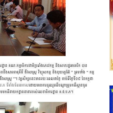
ដ្ឋាន​ គណៈ​កម្មា​ធិ​ការ​ជាតិ​ប្រឆាំង​ភេរ​វកម្ម​ ​និ​ង​​ស​ហរ​ដ្ឋ​អា​មេ​រិក​ បាន
តប​នឹង​សារ​ធាតុ​គី​មី​ ជីវ​សាស្រ្ត​ វិទ្យុ​សកម្ម​ និង​នុយ​ក្លេ​អ៊ែ ​” ព្រម​ទាំង​ “ កម្ម​
​ និ​ង​ជីវសាស្ត្រ ”។ វគ្គ​សិក្សា​នេះ​មាន​រយៈ​ពេល​៣ថ្ងៃ​ ចាប់​ពី​ថ្ងៃ​ទី០៨ ​ខែកក្កដា​
ប.​​ភ​​ ទី​តាំង​​ទ័​ព​​អា​​កា​ស​​
ដោយ​មាន​ការ​ចូល​រួម​ពី​បណ្តា​គ្រូ​មក​ពី​ស្ថាន​ទូត​
មក​ពី​នា​យក​ដ្ឋាន​នា​នា​របស់​លេខា​ធិការ​​​ដ្ឋាន​ គ.​ជ.​ប​.​ភ​។​