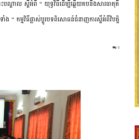
្តុះ​បណ្តាល​ ស្តី​អំ​ពី​ “ យុ​ទ្ធ​វិ​ធី​ដើម្បី​ឆ្លើយ​តប​នឹង​សារ​ធាតុ​គី​
ទាំង​ “ កម្ម​វិធី​ផ្លាស់​ប្តូរ​បទ​ពិសោធន៍​ជំនាញ​ការ​ស្តី​អំពី​វិបត្តិ​
0