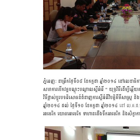
ភ្នំពេញៈ ​នាព្រឹកថ្ងៃ​ទី​០៨ ​ខែ​កក្កដា​ ឆ្នាំ​២០១៤​ នៅ​លេខា​ធិ​កា​រ​
សហការ​បើក​​វ​គ្គ​ប​ណ្តុះ​បណ្តាល​​ស្តី​អំ​ពី​ “ យុ​ទ្ធ​វិ​ធី​ដើម្បី​ឆ្លើយ​
វិធី​ផ្លាស់​ប្តូរ​បទ​ពិសោធន៍​ជំនាញ​ការ​ស្តី​អំពី​វិបត្តិ​គី​មី​សាស្ត្រ
ឆ្នាំ​២០១៤​ ដល់ ​ថ្ងៃទី​១០ ​ខែកក្កដា ​ឆ្នាំ២០១៤​​​ ​
នៅ​​ ល.​​​គ.​​ជ.​​
អាមេរិក​ យោ​ធា​អា​មេ​រិក​ ទា​ហាន​ជើង​ទឹក​អាមេ​រិក​ និង​សិក្ខា​កាម​