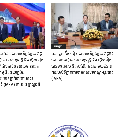
សកម្មភាព
ន់ថន​ តំណាងដ៏ខ្ពង់ខ្ពស់ កិត្តិ
ឯកឧត្តម អ៉ឹង អៀង តំណាងដ៏ខ្ពង់ខ្ពស់ កិត្តិនីតិ
ត ទេសរដ្ឋមន្ត្រី ឱម យ៉ិនទៀង
កោសលបណ្ឌិត ទេសរដ្ឋមន្ត្រី ឱម យ៉ិនទៀង
ិធីប្រគល់ទទួលសម្ភារ:​រាវរក
បានទទួលជួប និងប្រជុំពិភាក្សាជាមួយជំនាញ
្ម​ និង​នុយក្លេអ៊ែរ​
ការរបស់ទីភ្នាក់ងារថាមពលបរមាណូអន្តរជាតិ
បស់ទីភ្នាក់ងារថាមពល
(IAEA)
តិ (IAEA) តាមរយ:ក្រសួងរ៉ែ