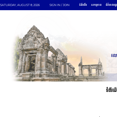
ទំព័រដើម
សកម្មភាព
ព័ត៌មានអន្ត
SATURDAY, AUGUST 8, 2026
SIGN IN / JOIN
ទំព័រដ