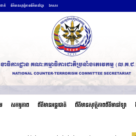
រជាតិ
ព័ត៌មានសុវត្ថិភាពព័ត៌មានវិទ្យា
ឯកសារ
ើម
សកម្មភាព
ព័ត៌មានអន្តរជាតិ
ព័ត៌មានសុវត្ថិភាពព័ត៌មានវិទ្យា