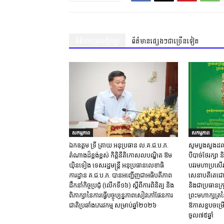
ព័ត៌មានស្រដៀងគ្នា
ព័ត៌មានផ្សេងៗជាច្រើនទៀត
សកម្មភាព
សកម្មភាព
ឯកឧត្តម ទ្រី ត្រាយ អនុប្រធាន ល.គ.ជ.ប.ភ.
សូមបួងសួងដល់វត
តំណាងដ៏ខ្ពង់ខ្ពស់ កិត្តិនីតិកោសលបណ្ឌិត ឱម
បីបាច់ថែរក្សា 
យ៉ិនទៀង ទេសរដ្ឋមន្ត្រី អនុប្រធានលេខាធិ
បវរមហាប្រសើរ
ការដ្ឋាន គ.ជ.ប.ភ. បានអញ្ជើញជាអធិបតីភាព
សេនាបតីតេជោ ហ
ដឹកនាំកិច្ចប្រជុំ (លេីកទី១៦) ស្តីពីការពិនិត្យ​ និង
និងជាប្រធានក្រុ
ពិភាក្សានៃការធ្វេីបច្ចុប្បន្នភាពសៀវភៅផែនការ
ព្រះមហាក្សត្រន
ជាតិប្រឆាំងភេរវកម្ម​ សម្រាប់ឆ្នាំ២០២៦​
ឱកាសខួបចម្រើ
ចូល៧៥ឆ្នាំ