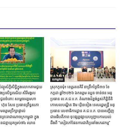
សកម្មភាព
្ថុស័ក្តិសិទ្ធិក្នុងលោកតាមជួយ
ស្រុក​កូនមុំ៖ ខេត្ត​រតនគិរី​ នាព្រឹកថ្ងៃទី៣១​ ខែ
និងប្រសិទ្ធពរជ័យ សិរីមង្គល
កក្កដា ឆ្នាំ២០២៦ ឯកឧត្តម​ ឈួន ចាន់ថន អនុ
ជូនចំពោះ សម្តេចអគ្គមហា
ប្រធាន ល.គ.ជ.ប.ភ. តំណាង​ដ៏ខ្ពង់ខ្ពស់​កិត្តិនីតិ
៊ុន សែន ប្រធានព្រឹទ្ធសភា
កោសលបណ្ឌិត​ ឱម​ យ៉ិនទៀង​ ទេសរដ្ឋមន្រ្តី​ អនុ
មឧត្តមប្រឹក្សាផ្ទាល់
ប្រធាន​ លេខាធិការ​ដ្ឋាន​ គ.ជ.ប.ភ​. បានអញ្ជើញ
ៃព្រះរាជាណាចក្រកម្ពុជា ក្នុង
ជាអធិបតីភាព​ ចុះផ្សព្វផ្សាយ​បញ្ជ្រាប​ការ​យល់​
នជន្មាយុគម្រប់៧៤ ឈាន
ដឹង​ពី​ “សៀវភៅផែនការជាតិប្រឆាំងភេរវកម្ម”