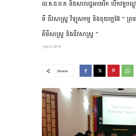
ល​.​គ​.​ជ​.​ប​.​ភ​ ​និ​ង​ស​ហរ​ដ្ឋ​អា​មេ​រិក​ បើក​វ​គ្គ​ប​ណ
មី​ ជីវ​សាស្រ្ត​ វិទ្យុ​សកម្ម​ និង​នុយ​ក្លេ​អ៊ែ ​” ព្រម​
គី​មី​សាស្ត្រ​ និ​ង​ជីវសាស្ត្រ ”
July 8, 2014
Share