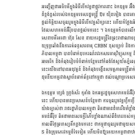
អញ្ជើញ​ជា​អធិប​តី​ក្នុង​ពិធី​បើក​វគ្គ​ជា​ផ្លូវ​ការ​នោះ ឯកឧត្តម
អ៊ឹង
ដ៏​ខ្ពង់​ខ្ពស់​របស់​ឯក​ឧត្តម​ទេស​រដ្ឋ​មន្រ្តី​ ឱម យ៉ិនទៀង បាន​គ
ផ្តល់​​កិត្តិ​យស​​ចូល​រួម​ក្នុង​ពិធី​បើក​​វគ្គ​សិក្សា​នេះ ហើយ​ក៏​ថ្លែង
ដែល​សហ​គមន៍​​អ៊ឺរ៉ុប​​បាន​​ផ្តល់​មក​​នេះ ។ ឯក​ឧត្តម​​ក៏​បាន​លើក​ពី​
សេនា​បតី​តេជោ​ ហ៊ុន សែន នាយក​រដ្ឋ​មន្រ្តី​​នៃ​ព្រះ​រា​ជា​ណា​ចក្រ​
យុទ្ធ​​ប្រ​ឆាំង​នឹង​​ការ​រត់​ពន្ធ​​សារ​ធាតុ​ CRBN ខុស​ច្បាប់​ និង​ការ​ប
ភិបាល​កម្ពុជា បាន​បំពាក់​ឧប​ករណ៍​រាវ​រក​​សារ​ធាតុ​វិទ្យុ​សកម្ម​ ន
អា​មេរិក​ និង​​កំពុង​​រៀប​ចំ​បំ​ពាក់​បន្ថែម​នៅ​កំពង់​ផែ​ស្វយ័ត​ភ្
នេះ​យើង​នៅ​បាន​អនុវត្តន៍ និង​​កំ​ពុង​​បង្កើន​សមត្ថ​ភាព​​មន្រ្តី​​ពាក
ដុម​នីយ​កម្ម​រ​វាង​​ស្ថាប័ន​ពាក់​ព័ន្ធ​នៅ​កម្ពុជា​ ដល់​បណ្តា​​ប្រទេ
ឯក​ឧត្តម ហ្សង់ ហ្រ្វង់ស័រ កូតាំង ឯក​អគ្គ​រដ្ឋ​ទូត​សហ​គមន៍​អ៊ឺរ៉ុប ក៏
នេះ​ ហើយ​បាន​មាន​ប្រ​សាសន៍​បន្ថែម​ថា ការ​ចូល​រួម​វគ្គ​ហ្វឹក​ហ្វ
យ៉ាង​ច្បាស់​ថា​ រាជ​រដ្ឋា​ភិបាល​កម្ពុជា ពិត​ជា​មាន​ជំ​ហរ​រឹង​មាំ​​ខ
គមន៍​អ៊ឺរ៉ុប ពិត​ជា​​មាន​សេច​ក្តី​​រំភើប​​​ខ្លាំង​ណាស់​ពី​ជំ​ហរ​
កាល​ពី​ថ្ងៃ​ព្រហស្បតិ៍​កន្លង​មក​នេះ ថាកម្ពុជា​ចូល​រួម​ជា​មួយ​​សហ​
S​ និង​​ក្រុម​ភេរវ​កម្ម​​ដ៏​ទៃ​ទៀត​​​ ហើយ​មិន​ឱ្យ​គេ​យក​កម្ពុជា​ជា