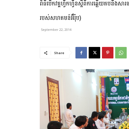
ពិធី​បើក​វគ្គ​ហ្វឹក​ហ្វឺន​ស្តី​ពី​ការ​ឆ្លើយ​តប​ន
របស់​សហ​គមន៍​អ៊ឺ​រ៉ុប)
September 22, 2014
Share