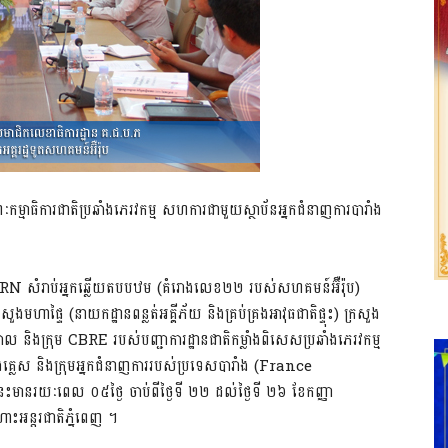
្មា​ធិការ​ជាតិ​​ប្រ​ឆាំង​​ភេរវ​កម្ម​ សហ​ការ​ជា​មួយ​ស្ថាប័ន​អ្នក​ជំនាញ​ការ​បារាំង​
ាតុ​ CBRN សំរាប់​អ្នក​ឆ្លើយ​តប​បឋម (គំ​រោង​លេខ​​២២ របស់​សហ​គមន៍​អ៊ឺរ៉ុប​)​
សួង​មហា​ផ្ទៃ (នាយក​ដ្ឋាន​ពន្លត់​អគ្គី​ភ័យ និង​គ្រប់​គ្រង​អាវុធ​ជាតិ​ផ្ទុះ​) ក្រ​សួង​
ាល​ និង​ក្រុម​ CBRE របស់​បញ្ជា​ការ​ដ្ឋាន​ជាតិ​កម្លាំង​ពិសេស​ប្រ​ឆាំង​ភេរវ​កម្ម
​អង់​គ្លេស​ និង​ក្រុម​អ្នក​ជំនាញ​ការ​របស់​ប្រទេស​បារាំង​ (France
េះ​មាន​រយៈ​ពេល​ ០៥​ថ្ងៃ​ ចាប់​ពី​ថ្ងៃ​ទី ២២ ដល់​ថ្ងៃ​ទី ២៦​ ខែ​កញ្ញា​
ះ​​អន្តរ​ជាតិ​ភ្នំពេញ​ ។