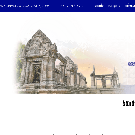
ទំព័រដើម
សកម្មភាព
ព័ត៌មានអ
WEDNESDAY, AUGUST 5, 2026
SIGN IN / JOIN
ទំព័រដ