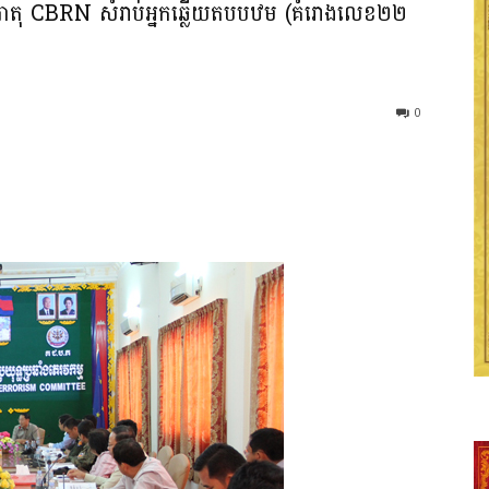
ឹង​សារ​ធាតុ​ CBRN សំ​រាប់​អ្នក​ឆ្លើយ​តប​បឋម (គំ​រោង​លេខ​២២
0