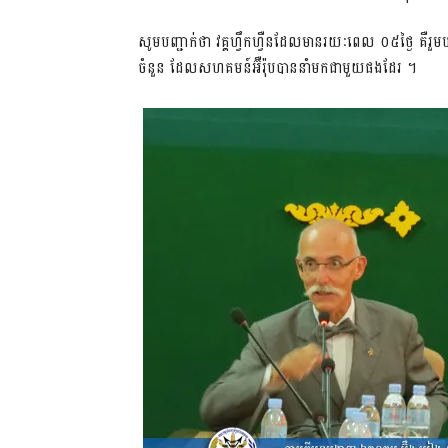
សូម​បញ្ជាក់​ថា វគ្គ​ហ្វឹក​ហ្វឺន​ដែល​មាន​រយៈ​ពេល​ ០៥ថ្ងៃ គឺ​រួម​បញ
ចំនួន​ ដែល​សហ​គមន៍​អ៊ឺរ៉ុប​បាន​នាំ​មក​ជា​មួយ​​ផង​ដែរ​ ។ ​