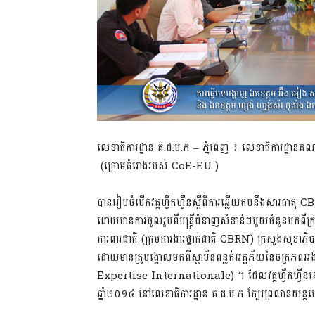
លេខា​ធិការ​ដ្ឋាន​ គ.ជ.ប.ភ – ភ្នំ​ពេញ​ ៖ លេខា​ធិការ​ដ្ឋាន​​គណៈ​កម
(ក្រោម​គំ​រោង​របស់​ CoE-EU )
បាន​រៀប​ចំ​បើក​វគ្គ​ហ្វឹក​ហ្វឺន​ស្តី​ពី​ការ​ឆ្លើយ​តប​នឹង​សារ​ធ
ដោយ​មាន​ការ​ចូល​រួម​ពី​មន្រ្តី​ជំនាញ​សំ​ខាន់ៗ​​មួយ​​ចំនួន​មក​ពី​ក្រ​
ការ​ពារ​ជាតិ​ (ក្រុម​ការ​ងារ​ថ្នាក់​ជាតិ CBRN) ក្រសួង​សុខា​ភិប
ដោយ​មាន​គ្រូ​បង្គោល​​មក​ពី​​ស្ថាប័ន​​ពន្លត់​អគ្គ​ភ័យ​នៃ​ចក្រ​ភព
Expertise I​n​t​e​r​n​a​t​i​o​n​a​l​e​) ។ ដែល​វគ្គ​ហ្វឹក​ហ្វឺន​ន
ឆ្នាំ២០១៤ នៅ​លេខា​ធិការ​ដ្ឋាន គ.ជ.ប.ភ​ ក្បែរ​ព្រ​លាន​យន្ត​​ហោ