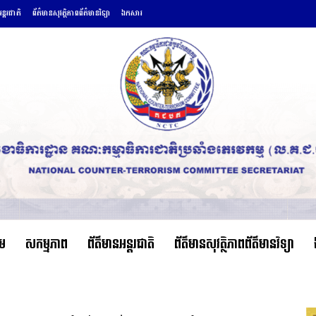
ន្តរជាតិ
ព័ត៌មានសុវត្ថិភាពព័ត៌មានវិទ្យា
ឯកសារ
ើម
សកម្មភាព
ព័ត៌មានអន្តរជាតិ
ព័ត៌មានសុវត្ថិភាពព័ត៌មានវិទ្យា