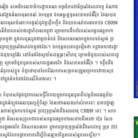
អៀង សមា​ជិក​លេខា​ធិការ​​ដ្ឋាន​​គណៈ​​កម្មា​​ធិការ​ជាតិ​​ប្រឆាំង​​ភេរវ​កម្ម​​ តំ​ណាង​
ោរព​ថ្លែង​អំ​ណរ​គុណ​​ដល់​ ឯក​ឧត្តម ឯក​អគ្គ​រដ្ឋ​ទូត​សហ​គមន៍​អ៊ឺរ៉ុប ដែល​បាន​​
​អំ​ណរ​គុណ​ចំពោះ​​ការ​​​​ផ្តល់​​នូវ​​វគ្គ​ហ្វឹក​ហ្វឺន​ និង​ឧប​ករណ៍​ការ​ពារ​បឋម C​B​R​N​
ជំហរ​របស់​រាជរ​ដ្ឋា​ភិបាល​​កម្ពុជា​​ ក្រោម​ការ​ដឹក​នាំ​​របស់​​សម្តេច​​អគ្គ​ម​ហា​
កម្ពុជា ក្នុង​​ការ​​​ចូល​រួម​ជា​មួយ​តំបន់ និង​សកល​លោក​ក្នុង​ការ​ទប់​ស្កាត់ ប្រ​
្រ​យុទ្ធ​ប្រ​ឆាំង​​ភេរវ​កម្ម​​ផង​ដែរ​។ ឯក​ឧត្តម​​បាន​​បន្ត​​ទៀត​​ថា​ កន្លង​មក​រាជ​រដ្ឋា​
ិង​​នុយ​ក្លេ​អ៊ែរ​​ នៅ​កំពង់​ផែ​​ស្វយ័ត​ខេត្ត​ព្រះ​សីហនុ ក្រោម​ជំនួយ​​របស់​សហ​រដ្ឋ​
នំពេញ​ ក្រោម​ជំនួយ​​រួម​របស់​សហ​រដ្ឋ​អាមេរិក និង​​សហ​គមន៍​អ៊ឺរ៉ុប ។ ទន្ទឹម​នឹង​
់​​ព័ន្ធ​របស់​ខ្លួន​ ក៏​ដូច​ជា​បាន​ចែក​រំ​លែក​ការ​​សម្រប​សម្រួល​​ប្រ​ក​ប​ដោយ​សុខ​
ស​នៅ​ក្នុង​​តំបន់​​ផង​ដែរ​លើ​គំរោង​នេះ​ ។
​បាន​សម្តែង​នូវ​ការ​សេច​ក្តី​​រីក​រាយ​ក្នុង​ការ​ចូល​រួម​បើក​វគ្គ​ដ៏​មាន​អត្ថ​ន័យ​
ឺន​ក្នុង​អំ​ឡុង​ពេល​បុណ្យ​ភ្ជុំបិណ្ឌ ដែល​ជា​ពេល​ឈប់​សំរាក​នេះ​ បាន​​ប​ង្ហា​ញ​
្លាំង​ណាស់​​ក្នុង​​ការ​​ទប់​ស្កាត់​ ប្រ​យុទ្ធ​ប្រ​ឆាំង​នឹង​សារ​ធាតុ CRBN នេះ ។ ស​ហ​
របស់​កម្ពុជា​​ ពិសេស​សុន្ទរ​កថា​របស់​សម្តេច​អគ្គ​មហា​សេនា​បតី​​តេជោ ហ៊ុន សែន
រដ្ឋ​អាមេរិក​ និង​សកល​លោក ក្នុង​ការ​ប្រ​យុទ្ធ​ប្រ​ឆាំង​នឹង​ភេរវ​កម្ម​ ក្រុម I​S​I​
​ឋាន​សួគ៝​​នៃ​ការ​ជ្រក​កោន​​ដើម្បី​​បំពេញ​​មហិច្ឆ​តា​របស់​ពួក​គេ​ឡើយ​។