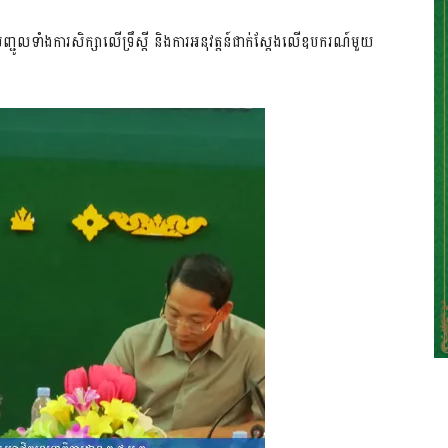
្ជូល​ទាំង​ការ​សិក្សា​លើ​ទ្រឹស្តី​ និង​ការ​អនុ​វត្តន៍​ជាក់​ស្តែង​លើ​ឧប​ករណ៍​មួយ​