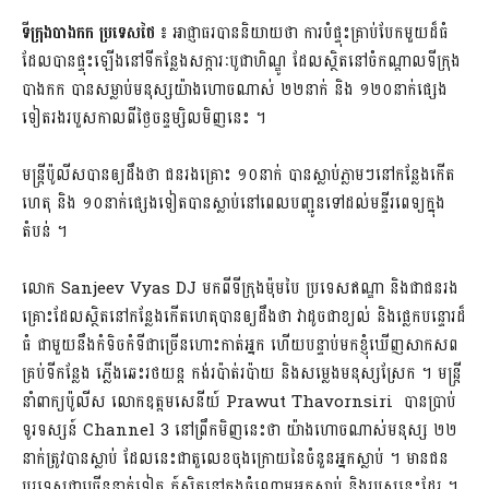
ទីក្រុង​បាងកក​ ​ប្រទេសថៃ​
៖​ ​
អាជ្ញាធរ​បាន​និយាយថា​ ​ការបំផ្ទុះ​​គ្រាប់​​បែក​មួយដ៏ធំ​
ដែលបាន​ផ្ទុះឡើង​នៅទីកន្លែង​សក្ការៈ​បូជា​ហិណ្ឌូ​ ​ដែល​​ស្ថិត​​នៅចំកណ្តាល​ទីក្រុង
បាងកក​ បានសម្លាប់មនុស្ស​យ៉ាងហោចណាស់ ២២នាក់ និង ១២០នាក់​ផ្សេង
ទៀត​រង​របួស​​កាល​​ពី​​ថ្ងៃ​ចន្ទ​ម្សិលមិញ​នេះ​ ​។​
មន្ត្រី​ប៉ូលីស​បាន​ឲ្យ​ដឹងថា​ ​ជនរងគ្រោះ​ ​១០នាក់​​ ​បានស្លាប់​ភ្លាមៗ​នៅកន្លែង​កើត
ហេតុ​ និង​ ១០នាក់​ផ្សេងទៀត​​បានស្លាប់​​នៅ​ពេលបញ្ជូន​ទៅដល់មន្ទីរពេទ្យ​ក្នុង
តំបន់​ ​។​
លោក​ ​Sanjeev ​Vyas ​​DJ​ ​មកពីទី​ក្រុ​ង​ម៉ុមបៃ​ ​ប្រទេសឥណ្ឌា​​ ​និងជាជន​រង
គ្រោះ​ដែលស្ថិត​នៅ​កន្លែងកើតហេតុ​​បានឲ្យ​​ដឹងថា​​ វា​ដូចជាខ្យល់ និងផ្លេក​បន្ទោរ​ដ៏
ធំ​ ជាមួយ​នឹង​កំទិច​កំទីជាច្រើន​ហោះកាត់អ្នក​ ​ហើយ​បន្ទាប់​មក​ខ្ញុំ​ឃើញ​សាកសព​
គ្រប់​ទីកន្លែង​ ​ភ្លើងឆេះ​រថយន្ដ​ ​កង់រប៉ាត់​រប៉ាយ ​និងសម្លេង​មនុស្ស​ស្រែក​ ​។​ មន្រ្តី​
នាំពាក្យ​ប៉ូលីស​ ​លោកឧត្តម​សេនីយ៍​ Prawut​ ​Thavornsiri​ បាន​​ប្រាប់​
ទូរទស្សន៍​ Channel 3​ ​នៅព្រឹកមិញ​នេះថា​ យ៉ាងហោច​ណាស់មនុស្ស​ ២២​
នាក់​ត្រូវបានស្លាប់​ ​ដែលនេះ​ជាតួ​លេខ​ចុងក្រោយនៃចំនួនអ្នកស្លាប់ ។ មានជន
បរទេសជាច្រើននាក់ទៀត ​ក៍ស្ថិតនៅក្នុ​ង​ចំណោមអ្នកស្លាប់​ និងរបួស​នេះដែរ ។​