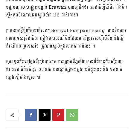
មជ្ឈមណ្ឌល​សង្រ្គោះ​​បន្ទាន់ ​​Erawan​ ​បានឲ្យ​ដឹងថា​ ជនជាតិហ្វីលីពីន និងចិន
ស្ថិតក្នុង​ចំណោមអ្នក​ស្លាប់ទាំង​ ២២ នាក់នោះ​។
ប្រធានមន្រ្តី​ប៉ូលីសជាតិ​លោក​ Somyot ​Pumpanmuang​ ​បាននិយាយ​
តាមទូរទស្សន៍​ជាតិថា​ ​ភ្ញៀវទេសចរណ៍​​ចិន​ដែល​​មក​ពី​​ប្រទេស​ហ្វីលីពី​ន ​និងធ្វើ
ដំណើរ​ទៅប្រទេសថៃ​ ​ត្រូវបានស្លាប់​ក្នុងហេតុការណ៍​នេះ​ ។​
ស្ថានទូតចិននៅក្នុងទីក្រុងបាងកក បានប្រាប់ទីភ្នាក់ងារសារព័ត៌មានចិនស៊ីនហួរ​
ថា ជនជាតិចិន​ចំនួន ០៣នាក់ បាន​ស្លាប់​ភ្លាម​ៗ​ក្នុងការបំផ្ទុះនេះ និង ១៥នាក់
ផ្សេងទៀតរងរបួស ៕