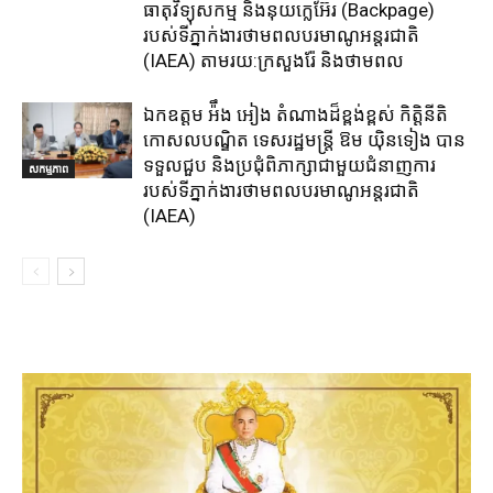
ធាតុវិទ្យុសកម្ម​ និង​នុយក្លេអ៊ែរ​ (Backpage)
របស់ទីភ្នាក់ងារថាមពលបរមាណូអន្តរជាតិ
(IAEA) តាមរយ:ក្រសួងរ៉ែ និងថាមពល​
ឯកឧត្តម អ៉ឹង អៀង តំណាងដ៏ខ្ពង់ខ្ពស់ កិត្តិនីតិ
កោសលបណ្ឌិត ទេសរដ្ឋមន្ត្រី ឱម យ៉ិនទៀង បាន
ទទួលជួប និងប្រជុំពិភាក្សាជាមួយជំនាញការ
សកម្មភាព
របស់ទីភ្នាក់ងារថាមពលបរមាណូអន្តរជាតិ
(IAEA)