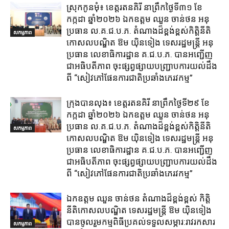
ស្រុក​កូនមុំ៖ ខេត្ត​រតនគិរី​ នាព្រឹកថ្ងៃទី៣១​ ខែ
កក្កដា ឆ្នាំ២០២៦ ឯកឧត្តម​ ឈួន ចាន់ថន អនុ
ប្រធាន ល.គ.ជ.ប.ភ. តំណាង​ដ៏ខ្ពង់ខ្ពស់​កិត្តិនីតិ
សកម្មភាព
កោសលបណ្ឌិត​ ឱម​ យ៉ិនទៀង​ ទេសរដ្ឋមន្រ្តី​ អនុ
ប្រធាន​ លេខាធិការ​ដ្ឋាន​ គ.ជ.ប.ភ​. បានអញ្ជើញ
ជាអធិបតីភាព​ ចុះផ្សព្វផ្សាយ​បញ្ជ្រាប​ការ​យល់​ដឹង​
ពី​ “សៀវភៅផែនការជាតិប្រឆាំងភេរវកម្ម”
ក្រុង​បាន​លុង​៖ ខេត្ត​រតនគិរី​ នាព្រឹកថ្ងៃទី២៩ ខែ
កក្កដា ឆ្នាំ២០២៦ ឯកឧត្តម​ ឈួន ចាន់ថន អនុ
ប្រធាន ល.គ.ជ.ប.ភ. តំណាង​ដ៏ខ្ពង់ខ្ពស់​កិត្តិនីតិ
សកម្មភាព
កោសលបណ្ឌិត​ ឱម​ យ៉ិនទៀង​ ទេសរដ្ឋមន្រ្តី​ អនុ
ប្រធាន​ លេខាធិការ​ដ្ឋាន​ គ.ជ.ប.ភ​. បានអញ្ជើញ
ជាអធិបតីភាព​ ចុះផ្សព្វផ្សាយ​បញ្ជ្រាប​ការ​យល់​ដឹង​
ពី​ “សៀវភៅផែនការជាតិប្រឆាំងភេរវកម្ម”
ឯកឧត្តម ឈួន​ ចាន់ថន​ តំណាងដ៏ខ្ពង់ខ្ពស់ កិត្តិ
នីតិកោសលបណ្ឌិត ទេសរដ្ឋមន្ត្រី ឱម យ៉ិនទៀង
បានចូលរួមកម្មពិធីប្រគល់ទទួលសម្ភារ:​រាវរកសារ
សកម្មភាព