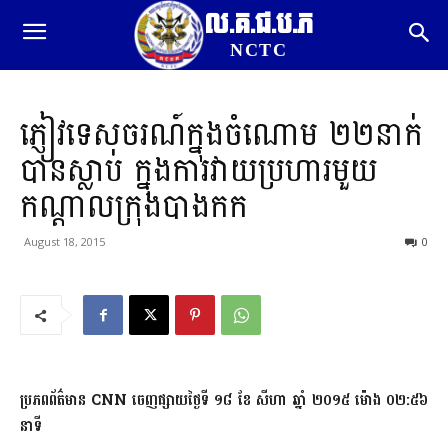
ល.គ.ជ.ប.ភ
NCTC
ភ្ញៀវ​ទេសចរណ៍​ក្នុងចំណោម​ ២២នាក់​
បានស្លាប់ ក្នុងការ​វាយប្រហារ​មួយ​
កណ្តាល​ក្រុង​បាងកក​ ​
August 18, 2015
0
ប្រភព​ព័ត៌មាន​ ​
CNN​ ​ចេញផ្សាយ​ថ្ងៃទី​ ១៨ ខែ សីហា ឆ្នាំ ២០១៥​ ម៉ោង ០២:៥៦
នាទី