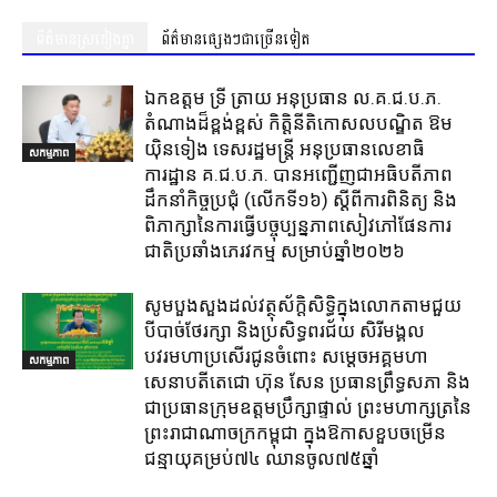
ព័ត៌មានស្រដៀងគ្នា
ព័ត៌មានផ្សេងៗជាច្រើនទៀត
ឯកឧត្តម ទ្រី ត្រាយ អនុប្រធាន ល.គ.ជ.ប.ភ.
តំណាងដ៏ខ្ពង់ខ្ពស់ កិត្តិនីតិកោសលបណ្ឌិត ឱម
យ៉ិនទៀង ទេសរដ្ឋមន្ត្រី អនុប្រធានលេខាធិ
សកម្មភាព
ការដ្ឋាន គ.ជ.ប.ភ. បានអញ្ជើញជាអធិបតីភាព
ដឹកនាំកិច្ចប្រជុំ (លេីកទី១៦) ស្តីពីការពិនិត្យ​ និង
ពិភាក្សានៃការធ្វេីបច្ចុប្បន្នភាពសៀវភៅផែនការ
ជាតិប្រឆាំងភេរវកម្ម​ សម្រាប់ឆ្នាំ២០២៦​
សូមបួងសួងដល់វត្ថុស័ក្តិសិទ្ធិក្នុងលោកតាមជួយ
បីបាច់ថែរក្សា និងប្រសិទ្ធពរជ័យ សិរីមង្គល
បវរមហាប្រសើរជូនចំពោះ សម្តេចអគ្គមហា
សកម្មភាព
សេនាបតីតេជោ ហ៊ុន សែន ប្រធានព្រឹទ្ធសភា និង
ជាប្រធានក្រុមឧត្តមប្រឹក្សាផ្ទាល់ ព្រះមហាក្សត្រនៃ
ព្រះរាជាណាចក្រកម្ពុជា ក្នុងឱកាសខួបចម្រើន
ជន្មាយុគម្រប់៧៤ ឈានចូល៧៥ឆ្នាំ