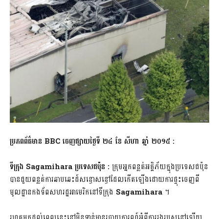
ប្រភពព័ត៌មាន
BBC ចេញផ្សាយថ្ងៃទី ២៤ ខែ​ សីហា ឆ្នាំ ២០១៥ :
ទីក្រុង
Sagamihara ប្រទេសជប៉ុន :
ក្រុមអ្នកពន្លត់អគ្គិភ័យក្នុងប្រទេសជប៉ុន
បានជួយពន្លត់ការឆាបឆេះដ៍សន្ធោសន្ធៅដែលកើតឡើងដោយការផ្ទុះចេញពី
មូលដ្ឋានកងទ័ពសហរដ្ឋអាមេរិកនៅទីក្រុង
Sagamihara
។
រហូតមកដល់ពេលនេះនៅមិនទាន់មានរបាយការណ៍អំពីការរងរបួសនៅឡើយ