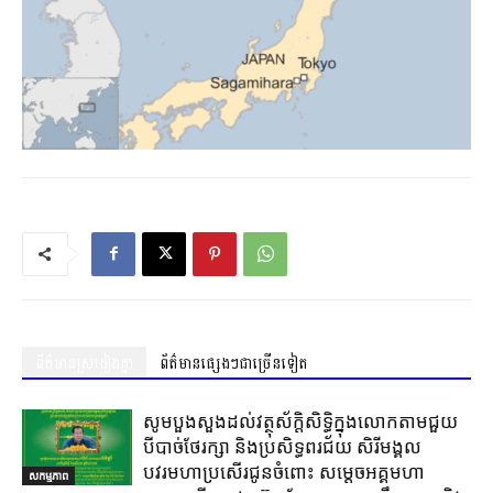
ព័ត៌មានស្រដៀងគ្នា
ព័ត៌មានផ្សេងៗជាច្រើនទៀត
សូមបួងសួងដល់វត្ថុស័ក្តិសិទ្ធិក្នុងលោកតាមជួយ
បីបាច់ថែរក្សា និងប្រសិទ្ធពរជ័យ សិរីមង្គល
បវរមហាប្រសើរជូនចំពោះ សម្តេចអគ្គមហា
សកម្មភាព