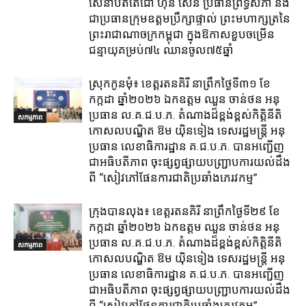
សេនាបតីតេជោ ហ៊ុន សែន ប្រធានព្រឹទ្ធសភា និង
ជាប្រធានក្រុមឧត្តមប្រឹក្សាផ្ទាល់ ព្រះមហាក្សត្រនៃ
ព្រះរាជាណាចក្រកម្ពុជា ក្នុងឱកាសខួបចម្រើន
ជន្មាយុគម្រប់៧៤ ឈានចូល៧៥ឆ្នាំ
ស្រុក​កូនមុំ៖ ខេត្ត​រតនគិរី​ នាព្រឹកថ្ងៃទី៣១​ ខែ
កក្កដា ឆ្នាំ២០២៦ ឯកឧត្តម​ ឈួន ចាន់ថន អនុ
ប្រធាន ល.គ.ជ.ប.ភ. តំណាង​ដ៏ខ្ពង់ខ្ពស់​កិត្តិនីតិ
សកម្មភាព
កោសលបណ្ឌិត​ ឱម​ យ៉ិនទៀង​ ទេសរដ្ឋមន្រ្តី​ អនុ
ប្រធាន​ លេខាធិការ​ដ្ឋាន​ គ.ជ.ប.ភ​. បានអញ្ជើញ
ជាអធិបតីភាព​ ចុះផ្សព្វផ្សាយ​បញ្ជ្រាប​ការ​យល់​ដឹង​
ពី​ “សៀវភៅផែនការជាតិប្រឆាំងភេរវកម្ម”
ក្រុង​បាន​លុង​៖ ខេត្ត​រតនគិរី​ នាព្រឹកថ្ងៃទី២៩ ខែ
កក្កដា ឆ្នាំ២០២៦ ឯកឧត្តម​ ឈួន ចាន់ថន អនុ
ប្រធាន ល.គ.ជ.ប.ភ. តំណាង​ដ៏ខ្ពង់ខ្ពស់​កិត្តិនីតិ
សកម្មភាព
កោសលបណ្ឌិត​ ឱម​ យ៉ិនទៀង​ ទេសរដ្ឋមន្រ្តី​ អនុ
ប្រធាន​ លេខាធិការ​ដ្ឋាន​ គ.ជ.ប.ភ​. បានអញ្ជើញ
ជាអធិបតីភាព​ ចុះផ្សព្វផ្សាយ​បញ្ជ្រាប​ការ​យល់​ដឹង​
ពី​ “សៀវភៅផែនការជាតិប្រឆាំងភេរវកម្ម”