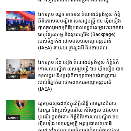
ឯកឧត្តម ឈួន​ ចាន់ថន​ តំណាងដ៏ខ្ពង់ខ្ពស់ កិត្តិ
នីតិកោសលបណ្ឌិត ទេសរដ្ឋមន្ត្រី ឱម យ៉ិនទៀង
បានចូលរួមកម្មពិធីប្រគល់ទទួលសម្ភារ:​រាវរកសារ
សកម្មភាព
ធាតុវិទ្យុសកម្ម​ និង​នុយក្លេអ៊ែរ​ (Backpage)
របស់ទីភ្នាក់ងារថាមពលបរមាណូអន្តរជាតិ
(IAEA) តាមរយ:ក្រសួងរ៉ែ និងថាមពល​
ឯកឧត្តម អ៉ឹង អៀង តំណាងដ៏ខ្ពង់ខ្ពស់ កិត្តិនីតិ
កោសលបណ្ឌិត ទេសរដ្ឋមន្ត្រី ឱម យ៉ិនទៀង បាន
ទទួលជួប និងប្រជុំពិភាក្សាជាមួយជំនាញការ
សកម្មភាព
របស់ទីភ្នាក់ងារថាមពលបរមាណូអន្តរជាតិ
(IAEA)
សូមបួងសួងដល់វត្ថុស័ក្តិសិទ្ធិ តាមជួយបីបាច់
ថែរក្សា និងប្រសិទ្ធពរជ័យ សិរីមង្គល បវរមហា
ប្រសើរ ជូនចំពោះ កិត្តិនីតិកោសលបណ្ឌិត ឱម
សកម្មភាព
យ៉ិនទៀង ទេសរដ្ឋមន្រ្តី អនុប្រធានលេខាធិ
ការដ្ឋាននៃគណៈកម្មាធិការជាតិប្រឆាំងភេរវកម្ម