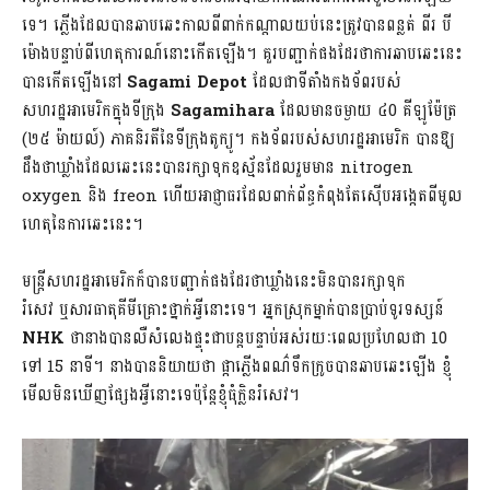
ទេ។ ភ្លើងដែលបានឆាបឆេះកាលពីពាក់កណ្ដាលយប់នេះត្រូវបានពន្លត់ ពីរ បី
ម៉ោងបន្ទាប់ពីហេតុការណ៍នោះកើតឡើង។ គួរបញ្ជាក់ផងដែរថាការឆាបឆេះនេះ
បានកើតឡើងនៅ
Sagami
Depot
​ដែលជាទីតាំងកងទ័ពរបស់
សហរដ្ឋអាមេរិកក្នុងទីក្រុង
Sagamihara
ដែលមានចម្ងាយ ៤0 គីឡូម៉ែត្រ
(២៥ ម៉ាយល៍) ភាគនិរតីនៃទីក្រុងតូក្យូ។ កងទ័ពរបស់សហរដ្ឋអាមេរិក បានឱ្យ
ដឹងថាឃ្លាំងដែលឆេះនេះបានរក្សាទុកឧស្ម័នដែលរួមមាន nitrogen
oxygen និង freon ហើយអាជ្ញាធរដែលពាក់ព័ន្ធកំពុងតែស៊ើបអង្កេតពីមូល
ហេតុនៃការឆេះនេះ។
មន្រ្តីសហរដ្ឋអាមេរិកក៏បានបញ្ជាក់ផងដែរថាឃ្លាំងនេះមិនបានរក្សាទុក
រំសេវ ឬសារធាតុគីមីគ្រោះថ្នាក់អ្វីនោះទេ។ អ្នកស្រុកម្នាក់បានប្រាប់ទូរទស្សន៍
NHK
ថានាងបានលឺសំលេងផ្ទុះជាបន្តបន្ទាប់អស់រយៈពេលប្រហែលជា 10
ទៅ 15 នាទី។​ នាងបាននិយាយថា ផ្កាភ្លើងពណ៌ទឹកក្រូចបានឆាបឆេះឡើង ខ្ញុំ
មើលមិនឃើញផ្សែងអ្វីនោះទេប៉ុន្តែខ្ញុំ​ធុំក្លិនរំសេវ។