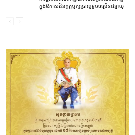
ក្នុងឱកាសដ៏នក្ខត្តឬក្សប្រារព្ធខួបចម្រើនជន្មាយុ