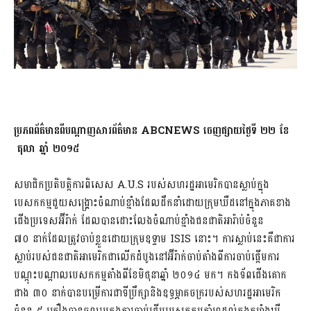
ប្រភពព័ត៌មានពីបណ្តាញសារព័ត៌មាន
ABCNEWS ចេញផ្សាយថ្ងៃទី ២២ ខែ​
តុលា ឆ្នាំ ២០១៥
សមាជិកប្រតិបត្តិការពិសេស​ A.U.S របស់សហរដ្ឋអាមេរិកបានស្លាប់ក្នុង
បេសកកម្មជួយសង្រ្គោះចំណាប់ខ្មាំងដែលដឹកនាំដោយក្រុមឃឺដនៅក្នុងភាគខាង
ជើងប្រទេសអ៊ីរ៉ាក់ ដែលបានដោះលែងចំណាប់ខ្មាំងជនជាតិអារ៉ាប់ចំនួន
៧០ នាក់ដែលត្រូវចាប់ខ្លួនដោយក្រុមឧទ្ទាម ISIS នោះ។ ការស្លាប់នេះគឺជាការ
ស្លាប់របស់ជនជាតិអាមេរិកជាលើកដំបូងនៅអ៊ីរ៉ាក់ចាប់តាំងពីការចាប់ផ្តើមការ
បណ្តុះបណ្តាលបេសកកម្មតាំងពីខែមិថុនាឆ្នាំ ២០១៤ មក។ កងទ័ពជើងគោក
ជាង ៣០ នាក់បានបម្រើការជាទីប្រឹក្សានិងឧទ្ធម្ភាគចក្ររបស់សហរដ្ឋអាមេរិក