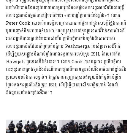
ចំនួន ៥ គ្រឿងបានចូលរួមក្នុងការចាប់ផ្តើមបេសកកម្មគាំទ្រដល់កងកម្លាំងឃឺ
ដរាប់សិបនាក់និងបញ្ចប់ដោយការចូលរួមពីកងកម្លាំងសហរដ្ឋអាមេរិកដែលមន្ត្រី
សហរដ្ឋអាមេរិកម្នាក់បានរៀបរាប់ថាជា «ការបាញ់ប្រហារយ៉ាងខ្លាំង»។ លោក
Peter Cook លេខាធិការមន្ទីរបញ្ចកោណបានថ្លែងនៅក្នុងសេចក្តីថ្លែងការណ៍
មួយបញ្ជាក់ពីការវាយឆ្មក់នេះថា “បច្ចុប្បន្ននេះនៅក្នុងប្រទេសអ៊ីរ៉ាក់តាមសំណើ
របស់រដ្ឋាភិបាលប្រចាំតំបន់របស់ឃឺដ ប្រតិបត្ដិការកងកម្លាំងពិសេសរបស់
សហរដ្ឋអាមេរិកដែលគាំទ្រប្រតិបត្តិការ Peshmerga របស់ប្រទេសអ៊ីរ៉ាក់
ដើម្បីជួយសង្គ្រោះចំណាប់ខ្មាំងនៅឯពន្ធនាគាររបស់ក្រុម ISIL ដែលនៅជិត
Hawijah ប្រទេសអ៊ីរ៉ាក់នោះ”។ លោក Cook បានបន្តថា៖ ប្រតិបត្ដិការ
នេះត្រូវបានគ្រោងទុកនិងដំណើរការបន្ទាប់ពីបានទទួលដំណឹងថាចំណាប់ខ្មាំងនឹង
ប្រឈមមុខនិងការសម្លាប់។ វាត្រូវបានអនុញ្ញាតស្របជាមួយនឹងកិច្ចខិតខំប្រឹង
ប្រែងក្នុងការប្រឆាំងនឹងក្រុម ISIL ដើម្បីឆ្លើយតបលើការហ្វឹកហាត់ ណែនាំ
និងជួយដល់កងកម្លាំងអ៊ីរ៉ាក់”។