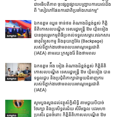
ជាអធិបតីភាព​ ចុះផ្សព្វផ្សាយ​បញ្ជ្រាប​ការ​យល់​ដឹង​
ពី​ “សៀវភៅផែនការជាតិប្រឆាំងភេរវកម្ម”
ឯកឧត្តម ឈួន​ ចាន់ថន​ តំណាងដ៏ខ្ពង់ខ្ពស់ កិត្តិ
នីតិកោសលបណ្ឌិត ទេសរដ្ឋមន្ត្រី ឱម យ៉ិនទៀង
បានចូលរួមកម្មពិធីប្រគល់ទទួលសម្ភារ:​រាវរកសារ
សកម្មភាព
ធាតុវិទ្យុសកម្ម​ និង​នុយក្លេអ៊ែរ​ (Backpage)
របស់ទីភ្នាក់ងារថាមពលបរមាណូអន្តរជាតិ
(IAEA) តាមរយ:ក្រសួងរ៉ែ និងថាមពល​
ឯកឧត្តម អ៉ឹង អៀង តំណាងដ៏ខ្ពង់ខ្ពស់ កិត្តិនីតិ
កោសលបណ្ឌិត ទេសរដ្ឋមន្ត្រី ឱម យ៉ិនទៀង បាន
ទទួលជួប និងប្រជុំពិភាក្សាជាមួយជំនាញការ
សកម្មភាព
របស់ទីភ្នាក់ងារថាមពលបរមាណូអន្តរជាតិ
(IAEA)
សូមបួងសួងដល់វត្ថុស័ក្តិសិទ្ធិ តាមជួយបីបាច់
ថែរក្សា និងប្រសិទ្ធពរជ័យ សិរីមង្គល បវរមហា
ប្រសើរ ជូនចំពោះ កិត្តិនីតិកោសលបណ្ឌិត ឱម
សកម្មភាព