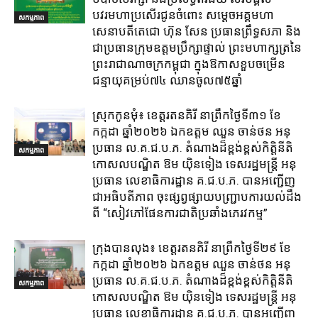
បវរមហាប្រសើរជូនចំពោះ សម្តេចអគ្គមហា
សកម្មភាព
សេនាបតីតេជោ ហ៊ុន សែន ប្រធានព្រឹទ្ធសភា និង
ជាប្រធានក្រុមឧត្តមប្រឹក្សាផ្ទាល់ ព្រះមហាក្សត្រនៃ
ព្រះរាជាណាចក្រកម្ពុជា ក្នុងឱកាសខួបចម្រើន
ជន្មាយុគម្រប់៧៤ ឈានចូល៧៥ឆ្នាំ
ស្រុក​កូនមុំ៖ ខេត្ត​រតនគិរី​ នាព្រឹកថ្ងៃទី៣១​ ខែ
កក្កដា ឆ្នាំ២០២៦ ឯកឧត្តម​ ឈួន ចាន់ថន អនុ
ប្រធាន ល.គ.ជ.ប.ភ. តំណាង​ដ៏ខ្ពង់ខ្ពស់​កិត្តិនីតិ
សកម្មភាព
កោសលបណ្ឌិត​ ឱម​ យ៉ិនទៀង​ ទេសរដ្ឋមន្រ្តី​ អនុ
ប្រធាន​ លេខាធិការ​ដ្ឋាន​ គ.ជ.ប.ភ​. បានអញ្ជើញ
ជាអធិបតីភាព​ ចុះផ្សព្វផ្សាយ​បញ្ជ្រាប​ការ​យល់​ដឹង​
ពី​ “សៀវភៅផែនការជាតិប្រឆាំងភេរវកម្ម”
ក្រុង​បាន​លុង​៖ ខេត្ត​រតនគិរី​ នាព្រឹកថ្ងៃទី២៩ ខែ
កក្កដា ឆ្នាំ២០២៦ ឯកឧត្តម​ ឈួន ចាន់ថន អនុ
ប្រធាន ល.គ.ជ.ប.ភ. តំណាង​ដ៏ខ្ពង់ខ្ពស់​កិត្តិនីតិ
សកម្មភាព
កោសលបណ្ឌិត​ ឱម​ យ៉ិនទៀង​ ទេសរដ្ឋមន្រ្តី​ អនុ
ប្រធាន​ លេខាធិការ​ដ្ឋាន​ គ.ជ.ប.ភ​. បានអញ្ជើញ