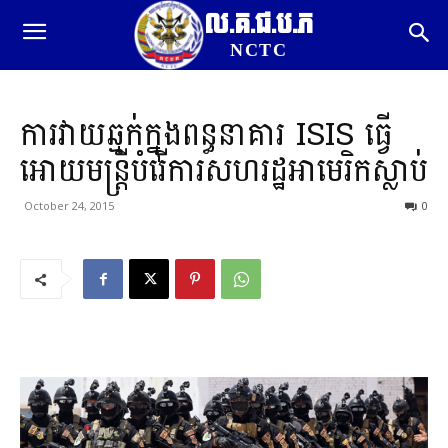
ល.គ.ជ.ប.ភ
NCTC
ការវាយឆ្មក់ក្នុងពន្ធនាគារ ISIS ធ្វើ
អោយមន្រ្តីបំរើការសហរដ្ឋអាមេរិកស្លាប់
October 24, 2015
0