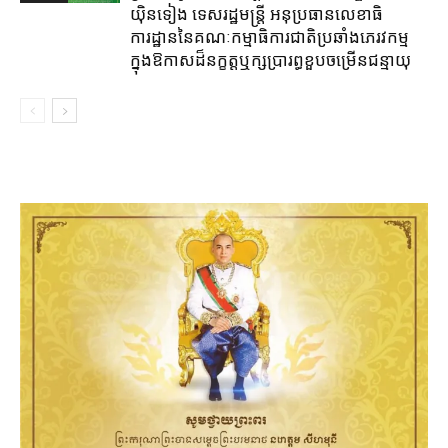
យ៉ិនទៀង ទេសរដ្ឋមន្រ្តី អនុប្រធានលេខាធិ
ការដ្ឋាននៃគណៈកម្មាធិការជាតិប្រឆាំងភេរវកម្ម
ក្នុងឱកាសដ៏នក្ខត្តឬក្សប្រារព្ធខួបចម្រើនជន្មាយុ