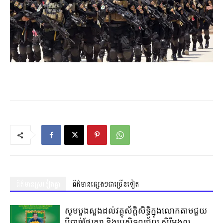
ព័ត៌មានស្រដៀងគ្នា
ព័ត៌មានផ្សេងៗជាច្រើនទៀត
សូមបួងសួងដល់វត្ថុស័ក្តិសិទ្ធិក្នុងលោកតាមជួយ
បីបាច់ថែរក្សា និងប្រសិទ្ធពរជ័យ សិរីមង្គល