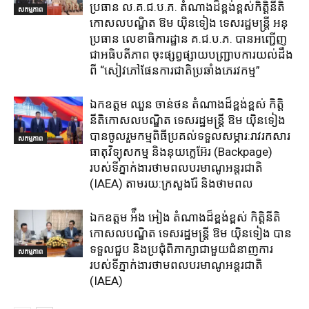
ប្រធាន ល.គ.ជ.ប.ភ. តំណាង​ដ៏ខ្ពង់ខ្ពស់​កិត្តិនីតិ
សកម្មភាព
កោសលបណ្ឌិត​ ឱម​ យ៉ិនទៀង​ ទេសរដ្ឋមន្រ្តី​ អនុ
ប្រធាន​ លេខាធិការ​ដ្ឋាន​ គ.ជ.ប.ភ​. បានអញ្ជើញ
ជាអធិបតីភាព​ ចុះផ្សព្វផ្សាយ​បញ្ជ្រាប​ការ​យល់​ដឹង​
ពី​ “សៀវភៅផែនការជាតិប្រឆាំងភេរវកម្ម”
ឯកឧត្តម ឈួន​ ចាន់ថន​ តំណាងដ៏ខ្ពង់ខ្ពស់ កិត្តិ
នីតិកោសលបណ្ឌិត ទេសរដ្ឋមន្ត្រី ឱម យ៉ិនទៀង
បានចូលរួមកម្មពិធីប្រគល់ទទួលសម្ភារ:​រាវរកសារ
សកម្មភាព
ធាតុវិទ្យុសកម្ម​ និង​នុយក្លេអ៊ែរ​ (Backpage)
របស់ទីភ្នាក់ងារថាមពលបរមាណូអន្តរជាតិ
(IAEA) តាមរយ:ក្រសួងរ៉ែ និងថាមពល​
ឯកឧត្តម អ៉ឹង អៀង តំណាងដ៏ខ្ពង់ខ្ពស់ កិត្តិនីតិ
កោសលបណ្ឌិត ទេសរដ្ឋមន្ត្រី ឱម យ៉ិនទៀង បាន
ទទួលជួប និងប្រជុំពិភាក្សាជាមួយជំនាញការ
សកម្មភាព
របស់ទីភ្នាក់ងារថាមពលបរមាណូអន្តរជាតិ
(IAEA)