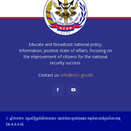
Educate and Broadcast national policy,
Information, positive state of affairs, focusing on
the improvement of citizens for the national
security success.
Contact us:
info@nctc.gov.kh
© ឆ្នាំ២០២០​ ​រក្សាសិទ្ធិ​គ្រប់យ៉ាង​ដោយ​៖​ ​លេខាធិការដ្ឋាននៃគណៈកម្មាធិការជាតិប្រចាំភេរវកម្ម
(ល.គ.ជ.ប.ភ)