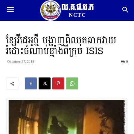
ល.គ.ជ.ប.ភ
NCTC
ខ្សែវីដេអូថ្មី បង្ហាញពីឈុតឆាកវាយ
រំដោះចំណាប់ខ្មាំងពីក្រុម​ ISIS
October 27, 2015
0