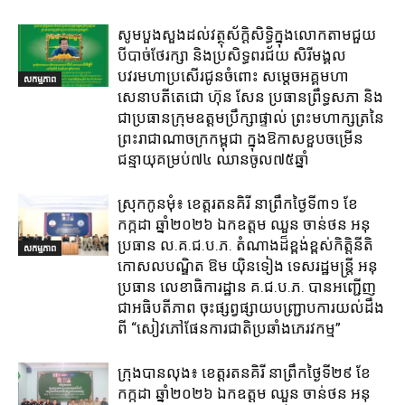
សូមបួងសួងដល់វត្ថុស័ក្តិសិទ្ធិក្នុងលោកតាមជួយ
បីបាច់ថែរក្សា និងប្រសិទ្ធពរជ័យ សិរីមង្គល
បវរមហាប្រសើរជូនចំពោះ សម្តេចអគ្គមហា
សកម្មភាព
សេនាបតីតេជោ ហ៊ុន សែន ប្រធានព្រឹទ្ធសភា និង
ជាប្រធានក្រុមឧត្តមប្រឹក្សាផ្ទាល់ ព្រះមហាក្សត្រនៃ
ព្រះរាជាណាចក្រកម្ពុជា ក្នុងឱកាសខួបចម្រើន
ជន្មាយុគម្រប់៧៤ ឈានចូល៧៥ឆ្នាំ
ស្រុក​កូនមុំ៖ ខេត្ត​រតនគិរី​ នាព្រឹកថ្ងៃទី៣១​ ខែ
កក្កដា ឆ្នាំ២០២៦ ឯកឧត្តម​ ឈួន ចាន់ថន អនុ
ប្រធាន ល.គ.ជ.ប.ភ. តំណាង​ដ៏ខ្ពង់ខ្ពស់​កិត្តិនីតិ
សកម្មភាព
កោសលបណ្ឌិត​ ឱម​ យ៉ិនទៀង​ ទេសរដ្ឋមន្រ្តី​ អនុ
ប្រធាន​ លេខាធិការ​ដ្ឋាន​ គ.ជ.ប.ភ​. បានអញ្ជើញ
ជាអធិបតីភាព​ ចុះផ្សព្វផ្សាយ​បញ្ជ្រាប​ការ​យល់​ដឹង​
ពី​ “សៀវភៅផែនការជាតិប្រឆាំងភេរវកម្ម”
ក្រុង​បាន​លុង​៖ ខេត្ត​រតនគិរី​ នាព្រឹកថ្ងៃទី២៩ ខែ
កក្កដា ឆ្នាំ២០២៦ ឯកឧត្តម​ ឈួន ចាន់ថន អនុ