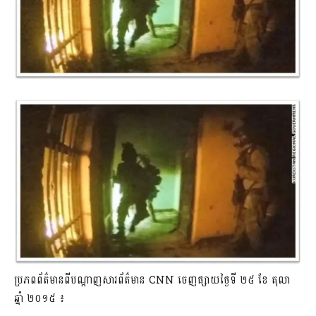
ប្រភពព័ត៌មានពីបណ្តាញសារព័ត៌មាន CNN ចេញផ្សាយថ្ងៃទី ២៥ ខែ តុលា
ឆ្នាំ ២០១៥ ៖