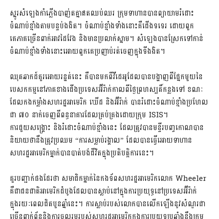
ស្នូរសំឡេងកាំភ្លើងបាញ់តគ្នាឥតឈប់ឈរ ក្រុមទាហានបានព្យាយាមរំដោះ
ចំណាប់ខ្មាំងតាមបន្ទប់ងងិត។ ចំណាប់ខ្មាំង​ទាំងនោះគឺជើងទទេរ ដោយពួក
គេភាគច្រើនពាក់អាវដៃវែង និងមានប្រលាក់ស្នាម។ សំឡេង​បាន​ស្រែក​ទៅកាន់​
ចំណាប់​ខ្មាំងទាំងនោះអោយពួកគេប្រញាប់រត់ចេញក្នុងទីងងិត។
ឈុតឆាកដ៍គួរអោយរន្ឋត់នេះ គឺបានមកពីវីដេអូដែលបានបង្ហាញពីផ្នែកមួយនៃ
បេសកកម្ម​នៅភាគខាងជើង​ប្រទេសអ៊ីរ៉ាក់​កាលពី​ថ្ងៃព្រហស្បតិ៍កន្លងទៅ ខណៈ
ដែលកងកម្លាំងសហរដ្ឋអាមេរិក ឃើដ និងអ៊ីរ៉ាក់ បានរំដោះចំណាប់ខ្មាំងប្រហែល
ជា ៧០ នាក់ចេញពីពន្ធនាគារដែលគ្រប់គ្រងដោយក្រុម ISIS។​
ការជួយសង្គ្រោះ និងរំដោះចំណាប់ខ្មាំងនេះ ដែលត្រូវបាន​មន្ទីរ​បញ្ចកោណបាន
និយាយថានឹងត្រូវប្រឈម “ការសម្លាប់រង្គាល” ដែលបានធ្វើអោយទាហាន
សហរដ្ឋអាមេរិកម្នាក់​បាន​បាត់​បង់​ជីវិតក្នុងប្រតិបត្ដិការនេះ។
គួរបញ្ជាក់ផងដែរថា សមាជិកម្នាក់នៃកងទ័ពសហរដ្ឋអាមេរិកលោក Wheeler
គឺជាជនជាតិអាមេរិកដំបូង​ដែលបានស្លាប់​នៅ​ក្នុងការប្រយុទ្ធនៅប្រទេសអ៊ីរ៉ាក់
ក្នុងរយៈពេលជិតបួនឆ្នាំនេះ។ ការស្លាប់របស់លោកបានលើកឡើងនូវ​សំណួរជា
ច្រើន​ពាក់​ព័ន្ធ​និងការចូលរួមរបស់សហរដ្ឋអាមេរិកក្នុងការប្រយុទ្ធប្រឆាំងនឹងក្រុម