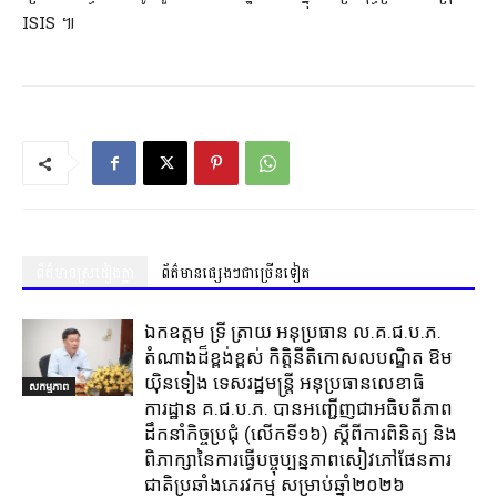
ISIS ៕
ព័ត៌មានស្រដៀងគ្នា
ព័ត៌មានផ្សេងៗជាច្រើនទៀត
ឯកឧត្តម ទ្រី ត្រាយ អនុប្រធាន ល.គ.ជ.ប.ភ.
តំណាងដ៏ខ្ពង់ខ្ពស់ កិត្តិនីតិកោសលបណ្ឌិត ឱម
យ៉ិនទៀង ទេសរដ្ឋមន្ត្រី អនុប្រធានលេខាធិ
សកម្មភាព
ការដ្ឋាន គ.ជ.ប.ភ. បានអញ្ជើញជាអធិបតីភាព
ដឹកនាំកិច្ចប្រជុំ (លេីកទី១៦) ស្តីពីការពិនិត្យ​ និង
ពិភាក្សានៃការធ្វេីបច្ចុប្បន្នភាពសៀវភៅផែនការ
ជាតិប្រឆាំងភេរវកម្ម​ សម្រាប់ឆ្នាំ២០២៦​