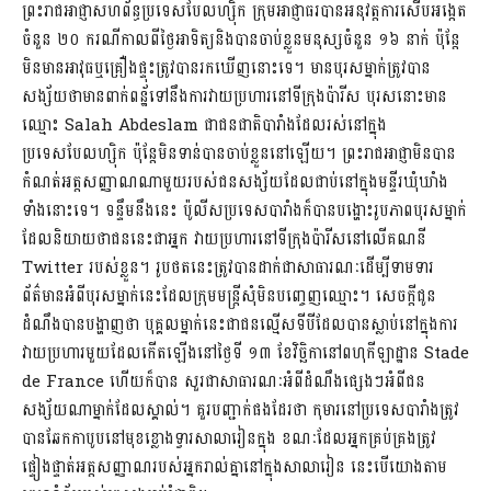
ព្រះរាជអាជ្ញាសហព័ន្ធប្រទេសបែលហ្ស៊ិក ក្រុមអាជ្ញាធរបានអនុវត្តការសើបអង្កេត
ចំនួន ២០ ករណីកាលពីថ្ងៃអាទិត្យនិងបានចាប់ខ្លួនមនុស្សចំនួន ១៦ នាក់ ប៉ុន្តែ
មិនមានអាវុធឬគ្រឿងផ្ទុះត្រូវបានរកឃើញនោះទេ។ មានបុរសម្នាក់ត្រូវបាន
សង្ស័យថាមានពាក់ពន្ឋ័ទៅនឹងការវាយប្រហារនៅទីក្រុងប៉ារីស បុរសនោះមាន
ឈ្មោះ Salah Abdeslam ជាជនជាតិបារាំងដែលរស់នៅក្នុង
ប្រទេសបែលហ្ស៊ិក ប៉ុន្តែមិនទាន់បានចាប់ខ្លួននៅឡើយ។ ព្រះរាជអាជ្ញាមិនបាន
កំណត់អត្តសញ្ញាណណាមួយរបស់ជនសង្ស័យដែលជាប់នៅក្នុងមន្ទីរឃុំឃាំង
ទាំងនោះទេ។ ទន្ទឹមនឹងនេះ ប៉ូលីសប្រទេសបារាំងក៏បានបង្ហោះរូបភាពបុរសម្នាក់
ដែលនិយាយថាជននេះជាអ្នក វាយប្រហារនៅទីក្រុងប៉ារីសនៅលើគណនី
Twitter របស់ខ្លួន។ រូបថតនេះត្រូវបានដាក់ជាសាធារណៈដើម្បីទាមទារ
ព័ត៌មានអំពីបុរសម្នាក់នេះដែលក្រុមមន្រ្តីសុំមិនបញ្ចេញឈ្មោះ។ សេចក្តីជូន
ដំណឹងបានបង្ហាញថា បុគ្គលម្នាក់នេះជាជនល្មើសទីបីដែលបានស្លាប់នៅក្នុងការ
វាយប្រហារមួយដែលកើតឡើងនៅថ្ងៃទី ១៣ ខែវិច្ឆិកានៅពហុកីឡាដ្ឋាន Stade
de France ហើយក៏បាន សួរជាសាធារណៈអំពីដំណឹងផ្សេងៗអំពីជន
សង្ស័យណាម្នាក់ដែលស្គាល់។ គួរបញ្ជាក់ផងដែរថា កុមារនៅប្រទេសបារាំងត្រូវ
បានឆែកកាបូបនៅមុខខ្លោងទ្វារសាលារៀនក្នុង ខណៈដែលអ្នកគ្រប់គ្រងត្រូវ
ផ្ទៀងផ្ទាត់អត្តសញ្ញាណរបស់អ្នករាល់គ្នានៅក្នុងសាលារៀន នេះបើយោងតាម