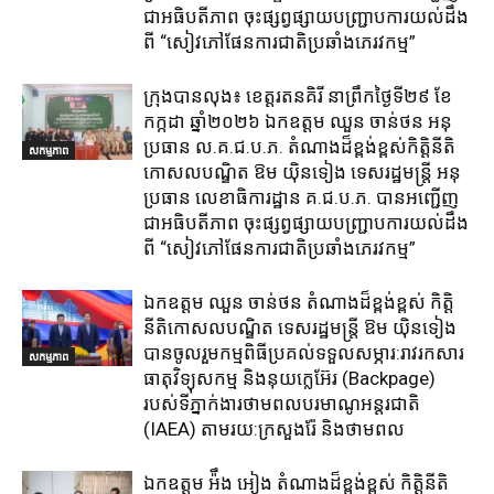
ជាអធិបតីភាព​ ចុះផ្សព្វផ្សាយ​បញ្ជ្រាប​ការ​យល់​ដឹង​
ពី​ “សៀវភៅផែនការជាតិប្រឆាំងភេរវកម្ម”
ក្រុង​បាន​លុង​៖ ខេត្ត​រតនគិរី​ នាព្រឹកថ្ងៃទី២៩ ខែ
កក្កដា ឆ្នាំ២០២៦ ឯកឧត្តម​ ឈួន ចាន់ថន អនុ
ប្រធាន ល.គ.ជ.ប.ភ. តំណាង​ដ៏ខ្ពង់ខ្ពស់​កិត្តិនីតិ
សកម្មភាព
កោសលបណ្ឌិត​ ឱម​ យ៉ិនទៀង​ ទេសរដ្ឋមន្រ្តី​ អនុ
ប្រធាន​ លេខាធិការ​ដ្ឋាន​ គ.ជ.ប.ភ​. បានអញ្ជើញ
ជាអធិបតីភាព​ ចុះផ្សព្វផ្សាយ​បញ្ជ្រាប​ការ​យល់​ដឹង​
ពី​ “សៀវភៅផែនការជាតិប្រឆាំងភេរវកម្ម”
ឯកឧត្តម ឈួន​ ចាន់ថន​ តំណាងដ៏ខ្ពង់ខ្ពស់ កិត្តិ
នីតិកោសលបណ្ឌិត ទេសរដ្ឋមន្ត្រី ឱម យ៉ិនទៀង
បានចូលរួមកម្មពិធីប្រគល់ទទួលសម្ភារ:​រាវរកសារ
សកម្មភាព
ធាតុវិទ្យុសកម្ម​ និង​នុយក្លេអ៊ែរ​ (Backpage)
របស់ទីភ្នាក់ងារថាមពលបរមាណូអន្តរជាតិ
(IAEA) តាមរយ:ក្រសួងរ៉ែ និងថាមពល​
ឯកឧត្តម អ៉ឹង អៀង តំណាងដ៏ខ្ពង់ខ្ពស់ កិត្តិនីតិ