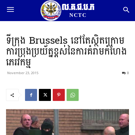
ល.គ.ជ.ប.ភ
NCTC
ទីក្រុង Brussels នៅតែស្ថិតក្រោម
ការប្រុងប្រយ័ត្នខ្ពស់នៃការគំរាមកំហែង
ភេរវកម្ម
November 23, 2015
0