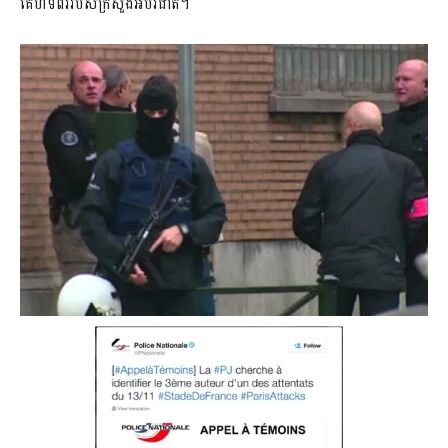
គេហទំព័ររបស់ក្រសួងអប់រំជាតិ។