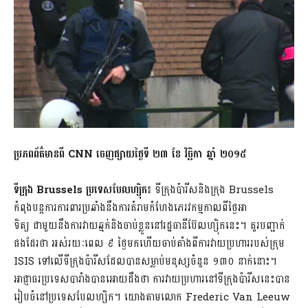
ប្រភពព័ត៌មានពី
CNN ចេញផ្សាយថ្ងៃទី ២៣ ខែ​ វិច្ឆិកា ឆ្នាំ ២០១៥
ទីក្រុង
Brussels ប្រទេសបែលហ្ស៊ិក៖
ទីក្រុងប៉ារីសនិងក្រុង Brussels
កំពុងបន្តការការពារប្រឆាំងនឹងការគំរាមកំហែងភេរវកម្មកាលពីថ្ងៃអា
ទិត្យ ជាមួយនឹងការវាយឆ្មក់និងចាប់ខ្លួននៅរដ្ឋធានីប៊ែលហ្ស៊ិកនេះ។ គួរបញ្ជាក់
ផងដែរថា អស់រយៈពេល ៩ ថ្ងៃមកហើយចាប់តាំងពីការវាយប្រហាររបស់ក្រុម
ISIS ទៅលើទីក្រុងប៉ារីសដែលបានសម្លាប់មនុស្សចំនួន ១៣០ នាក់នោះ។
អាជ្ញាធរប្រទេសបារាំងបានអោយដឹងថា ការវាយប្រហារនៅទីក្រុងប៉ារីសនេះបាន
រៀបចំនៅប្រទេសបែលហ្សិក។ យោងតាមលោក Frederic Van Leeuw