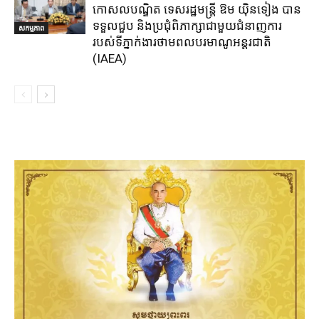
កោសលបណ្ឌិត ទេសរដ្ឋមន្ត្រី ឱម យ៉ិនទៀង បាន
ទទួលជួប និងប្រជុំពិភាក្សាជាមួយជំនាញការ
សកម្មភាព
របស់ទីភ្នាក់ងារថាមពលបរមាណូអន្តរជាតិ
(IAEA)