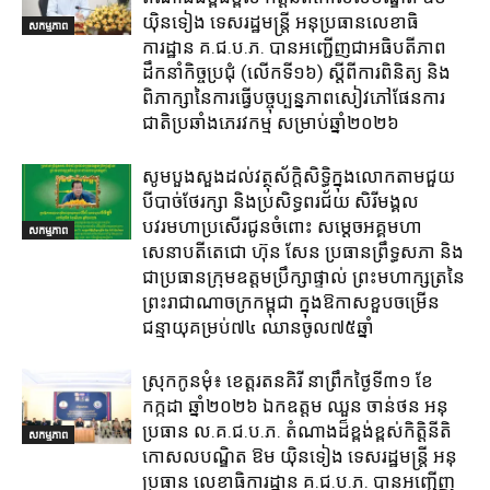
យ៉ិនទៀង ទេសរដ្ឋមន្ត្រី អនុប្រធានលេខាធិ
សកម្មភាព
ការដ្ឋាន គ.ជ.ប.ភ. បានអញ្ជើញជាអធិបតីភាព
ដឹកនាំកិច្ចប្រជុំ (លេីកទី១៦) ស្តីពីការពិនិត្យ​ និង
ពិភាក្សានៃការធ្វេីបច្ចុប្បន្នភាពសៀវភៅផែនការ
ជាតិប្រឆាំងភេរវកម្ម​ សម្រាប់ឆ្នាំ២០២៦​
សូមបួងសួងដល់វត្ថុស័ក្តិសិទ្ធិក្នុងលោកតាមជួយ
បីបាច់ថែរក្សា និងប្រសិទ្ធពរជ័យ សិរីមង្គល
បវរមហាប្រសើរជូនចំពោះ សម្តេចអគ្គមហា
សកម្មភាព
សេនាបតីតេជោ ហ៊ុន សែន ប្រធានព្រឹទ្ធសភា និង
ជាប្រធានក្រុមឧត្តមប្រឹក្សាផ្ទាល់ ព្រះមហាក្សត្រនៃ
ព្រះរាជាណាចក្រកម្ពុជា ក្នុងឱកាសខួបចម្រើន
ជន្មាយុគម្រប់៧៤ ឈានចូល៧៥ឆ្នាំ
ស្រុក​កូនមុំ៖ ខេត្ត​រតនគិរី​ នាព្រឹកថ្ងៃទី៣១​ ខែ
កក្កដា ឆ្នាំ២០២៦ ឯកឧត្តម​ ឈួន ចាន់ថន អនុ
ប្រធាន ល.គ.ជ.ប.ភ. តំណាង​ដ៏ខ្ពង់ខ្ពស់​កិត្តិនីតិ
សកម្មភាព
កោសលបណ្ឌិត​ ឱម​ យ៉ិនទៀង​ ទេសរដ្ឋមន្រ្តី​ អនុ
ប្រធាន​ លេខាធិការ​ដ្ឋាន​ គ.ជ.ប.ភ​. បានអញ្ជើញ