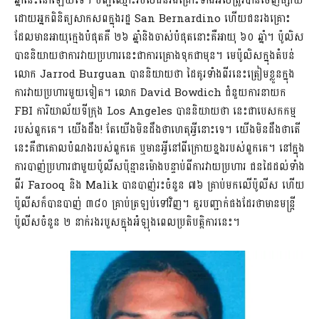
ឆ្នាំនេះនៅឡើយទេ។ បញ្ជីឈ្មោះរបស់ជនរងគ្រោះទាំងអស់ត្រូវបានចេញផ្សាយ
ដោយអ្នកពិនិត្យសាកសពក្នុងរដ្ឋ San Bernardino ហើយជនរងគ្រោះ
ដែលមានអាយុក្មេងបំផុតគឺ ២៦ ឆ្នាំនិងចាស់បំផុតនោះគឺអាយុ ៦០ ឆ្នាំ។ ប៉ូលិស
បាននិយាយថាការវាយប្រហារនេះជាការគ្រោងទុកជាមុន។ មេប៉ូលិសក្នុងតំបន់
លោក Jarrod Burguan បាននិយាយថា ដៃគូរទាំងពីរនេះត្រៀមខ្លួនក្នុង
ការវាយប្រហារមួយទៀត។ លោក David Bowdich ជំនួយការនាយក
FBI ការិយាល័យទីក្រុង Los Angeles បាននិយាយថា នេះជាបេសកកម្ម
របស់ពួកគេ។ យើងដឹង! តែយើងមិនដឹងថាហេតុអ្វីនោះទេ។ យើងមិនដឹងថាតើ
នេះគឺជាគោលបំណងរបស់ពួកគេ ឬមានអ្វីនៅពីក្រោយខ្នងរបស់ពួកគេ។ នៅក្នុង
ការបាញ់ប្រហារជាមួយប៉ូលីសប៉ុន្មានម៉ោងបន្ទាប់ពីការវាយប្រហារ ជនដៃដល់ទាំង
ពីរ Farooq និង Malik បានបាញ់រះចំនួន ៧៦ គ្រាប់មកលើប៉ូលីស ហើយ
ប៉ូលីសក៏បានបាញ់ ៣៨០ គ្រាប់ត្រឡប់ទៅវិញ។ គួរបញ្ជាក់ផងដែរថាមានមន្ត្រី
ប៉ូលីសចំនួន ២ នាក់រងរបួសក្នុងអំឡុងពេលប្រតិបត្តិការនេះ។