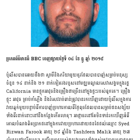
ប្រភពព័ត៌មានពី
BBC ចេញផ្សាយថ្ងៃទី ០៤ ខែ​ ធ្នូ ឆ្នាំ ២០១៥
ប៉ូលីសបានអោយដឹងថា ស្វាមីនិងភរិយាមួយគូរដែលបានបាញ់សម្លាប់មនុស្ស
ចំនួន ១៤ នាក់និង ២១ នាក់ទៀតរងរបួសនៅមជ្ឈមណ្ឌលសេវាសង្គមក្នុងរដ្ឋ
California មានផ្ទុកអាវុធនិងគ្រឿងជាច្រើននៅក្នុងផ្ទះរបស់ពួកគេ។ គ្រឿង
ផ្ទុះ អាវុធ គ្រាប់កាំភ្លើង និងរំសេវរាប់ពាន់ត្រូវបានរកឃើញដោយប៉ូលីសក្នុងការ
វាយឆ្មក់មួយបន្ទាប់ពីការបាញ់ប្រហារកាលពីថ្ងៃពុធដែលបានសម្លាប់ជនសង្ស័យ
ទាំងពីរនាក់នោះនៅនឹងកន្លែងកើតហេតុ។ អាជ្ញាធរនៅតែមិនទាន់រកឃើញអំពី
គោលបំណងពិតប្រាកដនៅក្នុងការវាយប្រហារដោយជនដៃដល់ឈ្មោះ Syed
Rizwan Farook អាយុ ២៨ ឆ្នាំនិង Tashfeen Malik អាយុ ២៧