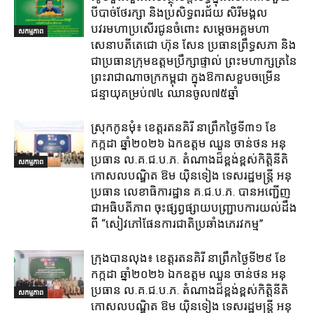
បីបាច់ថែរក្សា និងប្រសិទ្ធពរជ័យ សិរីមង្គល
បវរមហាប្រសើរជូនចំពោះ សម្តេចអគ្គមហា
សកម្មភាព
សេនាបតីតេជោ ហ៊ុន សែន ប្រធានព្រឹទ្ធសភា និង
ជាប្រធានក្រុមឧត្តមប្រឹក្សាផ្ទាល់ ព្រះមហាក្សត្រនៃ
ព្រះរាជាណាចក្រកម្ពុជា ក្នុងឱកាសខួបចម្រើន
ជន្មាយុគម្រប់៧៤ ឈានចូល៧៥ឆ្នាំ
ស្រុក​កូនមុំ៖ ខេត្ត​រតនគិរី​ នាព្រឹកថ្ងៃទី៣១​ ខែ
កក្កដា ឆ្នាំ២០២៦ ឯកឧត្តម​ ឈួន ចាន់ថន អនុ
ប្រធាន ល.គ.ជ.ប.ភ. តំណាង​ដ៏ខ្ពង់ខ្ពស់​កិត្តិនីតិ
សកម្មភាព
កោសលបណ្ឌិត​ ឱម​ យ៉ិនទៀង​ ទេសរដ្ឋមន្រ្តី​ អនុ
ប្រធាន​ លេខាធិការ​ដ្ឋាន​ គ.ជ.ប.ភ​. បានអញ្ជើញ
ជាអធិបតីភាព​ ចុះផ្សព្វផ្សាយ​បញ្ជ្រាប​ការ​យល់​ដឹង​
ពី​ “សៀវភៅផែនការជាតិប្រឆាំងភេរវកម្ម”
ក្រុង​បាន​លុង​៖ ខេត្ត​រតនគិរី​ នាព្រឹកថ្ងៃទី២៩ ខែ
កក្កដា ឆ្នាំ២០២៦ ឯកឧត្តម​ ឈួន ចាន់ថន អនុ
ប្រធាន ល.គ.ជ.ប.ភ. តំណាង​ដ៏ខ្ពង់ខ្ពស់​កិត្តិនីតិ
សកម្មភាព
កោសលបណ្ឌិត​ ឱម​ យ៉ិនទៀង​ ទេសរដ្ឋមន្រ្តី​ អនុ