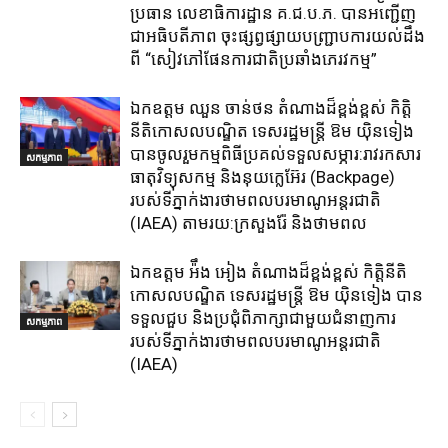
ប្រធាន​ លេខាធិការ​ដ្ឋាន​ គ.ជ.ប.ភ​. បានអញ្ជើញ
ជាអធិបតីភាព​ ចុះផ្សព្វផ្សាយ​បញ្ជ្រាប​ការ​យល់​ដឹង​
ពី​ “សៀវភៅផែនការជាតិប្រឆាំងភេរវកម្ម”
ឯកឧត្តម ឈួន​ ចាន់ថន​ តំណាងដ៏ខ្ពង់ខ្ពស់ កិត្តិ
នីតិកោសលបណ្ឌិត ទេសរដ្ឋមន្ត្រី ឱម យ៉ិនទៀង
បានចូលរួមកម្មពិធីប្រគល់ទទួលសម្ភារ:​រាវរកសារ
សកម្មភាព
ធាតុវិទ្យុសកម្ម​ និង​នុយក្លេអ៊ែរ​ (Backpage)
របស់ទីភ្នាក់ងារថាមពលបរមាណូអន្តរជាតិ
(IAEA) តាមរយ:ក្រសួងរ៉ែ និងថាមពល​
ឯកឧត្តម អ៉ឹង អៀង តំណាងដ៏ខ្ពង់ខ្ពស់ កិត្តិនីតិ
កោសលបណ្ឌិត ទេសរដ្ឋមន្ត្រី ឱម យ៉ិនទៀង បាន
ទទួលជួប និងប្រជុំពិភាក្សាជាមួយជំនាញការ
សកម្មភាព
របស់ទីភ្នាក់ងារថាមពលបរមាណូអន្តរជាតិ
(IAEA)