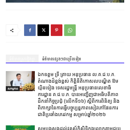
ព័ត៌មានស្រដៀងគ្នា
ព័ត៌មានផ្សេងៗជាច្រើនទៀត
ឯកឧត្តម ទ្រី ត្រាយ អនុប្រធាន ល.គ.ជ.ប.ភ.
តំណាងដ៏ខ្ពង់ខ្ពស់ កិត្តិនីតិកោសលបណ្ឌិត ឱម
យ៉ិនទៀង ទេសរដ្ឋមន្ត្រី អនុប្រធានលេខាធិ
សកម្មភាព
ការដ្ឋាន គ.ជ.ប.ភ. បានអញ្ជើញជាអធិបតីភាព
ដឹកនាំកិច្ចប្រជុំ (លេីកទី១៦) ស្តីពីការពិនិត្យ​ និង
ពិភាក្សានៃការធ្វេីបច្ចុប្បន្នភាពសៀវភៅផែនការ
ជាតិប្រឆាំងភេរវកម្ម​ សម្រាប់ឆ្នាំ២០២៦​
សូមបួងសួងដល់វត្ថុស័ក្តិសិទ្ធិក្នុងលោកតាមជួយ