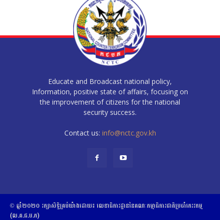
Educate and Broadcast national policy,
Information, positive state of affairs, focusing on
the improvement of citizens for the national
security success.
Contact us:
info@nctc.gov.kh
© ឆ្នាំ២០២០​ ​រក្សាសិទ្ធិ​គ្រប់យ៉ាង​ដោយ​៖​ ​លេខាធិការដ្ឋាននៃគណៈកម្មាធិការជាតិប្រចាំភេរវកម្ម
(ល.គ.ជ.ប.ភ)