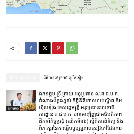
ព័ត៌មានស្រដៀងគ្នា
ព័ត៌មានផ្សេងៗជាច្រើនទៀត
ឯកឧត្តម ទ្រី ត្រាយ អនុប្រធាន ល.គ.ជ.ប.ភ.
តំណាងដ៏ខ្ពង់ខ្ពស់ កិត្តិនីតិកោសលបណ្ឌិត ឱម
យ៉ិនទៀង ទេសរដ្ឋមន្ត្រី អនុប្រធានលេខាធិ
សកម្មភាព
ការដ្ឋាន គ.ជ.ប.ភ. បានអញ្ជើញជាអធិបតីភាព
ដឹកនាំកិច្ចប្រជុំ (លេីកទី១៦) ស្តីពីការពិនិត្យ​ និង
ពិភាក្សានៃការធ្វេីបច្ចុប្បន្នភាពសៀវភៅផែនការ