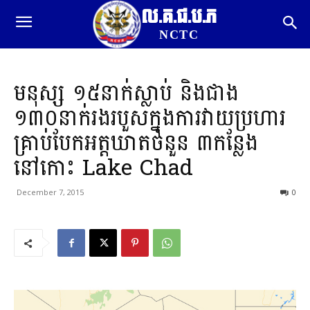
ល.គ.ជ.ប.ភ
NCTC
មនុស្ស ១៥នាក់ស្លាប់ និងជាង
១៣០នាក់រងរបួសក្នុងការវាយប្រហារ
គ្រាប់បែកអត្តឃាតចំនួន ៣កន្លែង
នៅកោះ Lake Chad
December 7, 2015
0