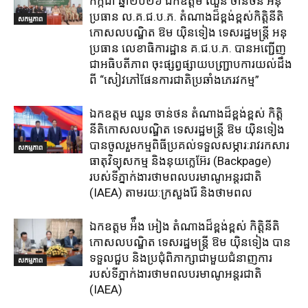
កក្កដា ឆ្នាំ២០២៦ ឯកឧត្តម​ ឈួន ចាន់ថន អនុ
ប្រធាន ល.គ.ជ.ប.ភ. តំណាង​ដ៏ខ្ពង់ខ្ពស់​កិត្តិនីតិ
សកម្មភាព
កោសលបណ្ឌិត​ ឱម​ យ៉ិនទៀង​ ទេសរដ្ឋមន្រ្តី​ អនុ
ប្រធាន​ លេខាធិការ​ដ្ឋាន​ គ.ជ.ប.ភ​. បានអញ្ជើញ
ជាអធិបតីភាព​ ចុះផ្សព្វផ្សាយ​បញ្ជ្រាប​ការ​យល់​ដឹង​
ពី​ “សៀវភៅផែនការជាតិប្រឆាំងភេរវកម្ម”
ឯកឧត្តម ឈួន​ ចាន់ថន​ តំណាងដ៏ខ្ពង់ខ្ពស់ កិត្តិ
នីតិកោសលបណ្ឌិត ទេសរដ្ឋមន្ត្រី ឱម យ៉ិនទៀង
បានចូលរួមកម្មពិធីប្រគល់ទទួលសម្ភារ:​រាវរកសារ
សកម្មភាព
ធាតុវិទ្យុសកម្ម​ និង​នុយក្លេអ៊ែរ​ (Backpage)
របស់ទីភ្នាក់ងារថាមពលបរមាណូអន្តរជាតិ
(IAEA) តាមរយ:ក្រសួងរ៉ែ និងថាមពល​
ឯកឧត្តម អ៉ឹង អៀង តំណាងដ៏ខ្ពង់ខ្ពស់ កិត្តិនីតិ
កោសលបណ្ឌិត ទេសរដ្ឋមន្ត្រី ឱម យ៉ិនទៀង បាន
ទទួលជួប និងប្រជុំពិភាក្សាជាមួយជំនាញការ
សកម្មភាព
របស់ទីភ្នាក់ងារថាមពលបរមាណូអន្តរជាតិ
(IAEA)