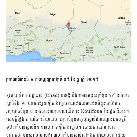
ប្រភពព័ត៌មានពី
RT ចេញផ្សាយថ្ងៃទី ០៥ ខែ​ ធ្នូ ឆ្នាំ ២០១៥
ទូរទស្សន៍របស់រដ្ឋ ឆាដ (Chad) បានឱ្យដឹងថាមានមនុស្សចំនួន ១៥ នាក់បាន
ស្លាប់និង ១៣០នាក់ផ្សេងទៀតរងរបួសខណៈដែលមានជនបំផ្ទុះគ្រាប់បែក
អត្តឃាតចំនួន ៤ នាក់បានវាយប្រហារលើកោះ Koulfoua នៃរដ្ឋធានីឆាដ។
សេចក្តីថ្លែងការណ៍បាននិយាយថា អត្រាចំនួនមនុស្សស្លាប់ជាបណ្តោះអាសន្នគឺ
១៩នាក់បានស្លាប់និង ១៣០នាក់ទៀតរងរបួស។ របាយការណ៍មុនបាន
បញ្ជាក់ថា មនុស្សប្រហែលជា ៣០នាក់បានស្លាប់នៅក្នុងការវាយប្រហារដោយ