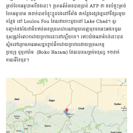
គ្រាប់បែកអត្តឃាតបីដងនេះ។ ប្រភពព័ត៌មានបានប្រាប់ AFP ថា ជនបំផ្ទុះគ្រាប់
បែកអត្តឃាត ៣នាក់បានបំផ្ទុះខ្លួនឯងនៅទីតាំង ៣កន្លែងផ្សេងគ្នានៅទីផ្សារមួយ
កន្លែង នៅ Loulou Fou ដែលជាកោះមួយនៅ Lake Chad។ គួរ
បញ្ជាក់ផងដែរថាមិនទាន់មានក្រុមភេរវករណាមួយចេញមុខមកអះអាងទទួល
ខុសត្រូវចំពោះការវាយប្រហារនេះនៅឡើយទេ។ ទោះយ៉ាងណាតំបន់នេះបាន
ស្ថិតនៅក្រោមភាពអាសន្នបន្ទាប់ពីការវាយប្រហារដោយក្រុមសកម្ម
ប្រយុទ្ធ បូកូហារ៉ាម (Boko Haram) ដែលបានសម្លាប់មនុស្ស ១២នាក់
កាលពីខែមុន។