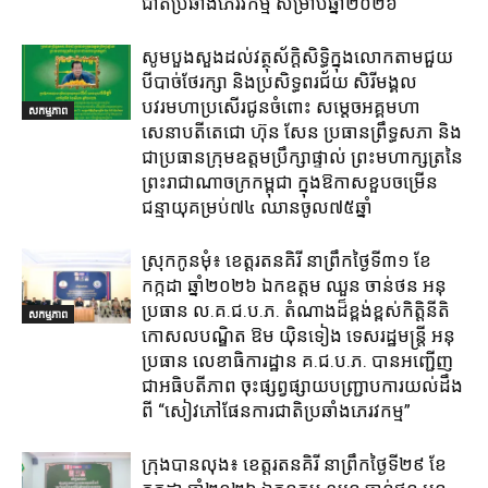
ជាតិប្រឆាំងភេរវកម្ម​ សម្រាប់ឆ្នាំ២០២៦​
សូមបួងសួងដល់វត្ថុស័ក្តិសិទ្ធិក្នុងលោកតាមជួយ
បីបាច់ថែរក្សា និងប្រសិទ្ធពរជ័យ សិរីមង្គល
បវរមហាប្រសើរជូនចំពោះ សម្តេចអគ្គមហា
សកម្មភាព
សេនាបតីតេជោ ហ៊ុន សែន ប្រធានព្រឹទ្ធសភា និង
ជាប្រធានក្រុមឧត្តមប្រឹក្សាផ្ទាល់ ព្រះមហាក្សត្រនៃ
ព្រះរាជាណាចក្រកម្ពុជា ក្នុងឱកាសខួបចម្រើន
ជន្មាយុគម្រប់៧៤ ឈានចូល៧៥ឆ្នាំ
ស្រុក​កូនមុំ៖ ខេត្ត​រតនគិរី​ នាព្រឹកថ្ងៃទី៣១​ ខែ
កក្កដា ឆ្នាំ២០២៦ ឯកឧត្តម​ ឈួន ចាន់ថន អនុ
ប្រធាន ល.គ.ជ.ប.ភ. តំណាង​ដ៏ខ្ពង់ខ្ពស់​កិត្តិនីតិ
សកម្មភាព
កោសលបណ្ឌិត​ ឱម​ យ៉ិនទៀង​ ទេសរដ្ឋមន្រ្តី​ អនុ
ប្រធាន​ លេខាធិការ​ដ្ឋាន​ គ.ជ.ប.ភ​. បានអញ្ជើញ
ជាអធិបតីភាព​ ចុះផ្សព្វផ្សាយ​បញ្ជ្រាប​ការ​យល់​ដឹង​
ពី​ “សៀវភៅផែនការជាតិប្រឆាំងភេរវកម្ម”
ក្រុង​បាន​លុង​៖ ខេត្ត​រតនគិរី​ នាព្រឹកថ្ងៃទី២៩ ខែ