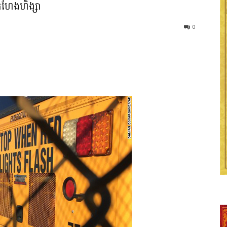
កំហែងហិង្សា
0