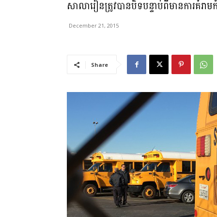
សាលារៀនត្រូវបានបិទបន្ទាប់ពីមានការគំរាម
December 21, 2015
Share