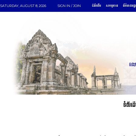
ទំព័រដើម
សកម្មភាព
ព័ត៌មានអន្ត
SATURDAY, AUGUST 8, 2026
SIGN IN / JOIN
ទំព័រដ