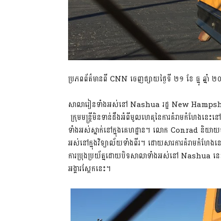
ប្រភពព័ត៌មានពី CNN ចេញផ្សាយថ្ងៃទី ២១ ខែ​ ធ្នូ ឆ្នាំ 
សាលារៀនទាំងអស់នៅ Nashua រដ្ឋ New Hampshire បា
ក្រុមមន្រ្តីមិនទាន់ដឹងអំពីមូលហេតុនៃការគំរាមកំហែ
ទាំងអស់ស្នាក់នៅក្នុងគេហដ្ឋាន។ លោក Conrad និយាយថ
អស់នៅក្នុងវិទ្យាល័យទាំងពីរ។ ដោយសារការគំរាមកំហែ
ការប្រុងប្រយ័ត្នដោយបិទសាលាទាំងអស់នៅ Nashua នេះរ
អង្គារស្អែកនេះ។