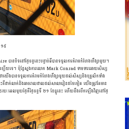
២០១៥
នបិទនៅថ្ងៃចន្ទនេះបន្ទាប់ពីបានទទួលការគំរាមកំហែងហឹង្សាមួយ។
ងនេះនៅឡើយទេ។ ប៉ុន្តែស្នងការលោក Mark Conrad ទាមទារអោយសិស្ស
ាយើងបានទទួលការគំរាមកំហែងហឹង្សាមួយដល់សិស្សនិងបុគ្គលិកទាំង
ងនេះគឺជាក់លាក់និងអាចរាលដាលដល់សាលារៀនដទៃទៀត យើងត្រូវតែមាន
យៈពេលមួយថ្ងៃគឺថ្ងៃចន្ទទី ២១ ខែធ្នូនេះ ហើយនឹងបើកឡើងវិញនៅថ្ងៃ