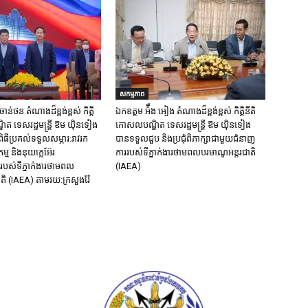
សកម្មភាព
ន់ថន​ តំណាងដ៏ខ្ពង់ខ្ពស់ កិត្តិ
ឯកឧត្តម អ៉ឹង អៀង តំណាងដ៏ខ្ពង់ខ្ពស់ កិត្តិនីតិ
ត ទេសរដ្ឋមន្ត្រី ឱម យ៉ិនទៀង
កោសលបណ្ឌិត ទេសរដ្ឋមន្ត្រី ឱម យ៉ិនទៀង
ិធីប្រគល់ទទួលសម្ភារ:​រាវរក
បានទទួលជួប និងប្រជុំពិភាក្សាជាមួយជំនាញ
្ម​ និង​នុយក្លេអ៊ែរ​
ការរបស់ទីភ្នាក់ងារថាមពលបរមាណូអន្តរជាតិ
បស់ទីភ្នាក់ងារថាមពល
(IAEA)
តិ (IAEA) តាមរយ:ក្រសួងរ៉ែ