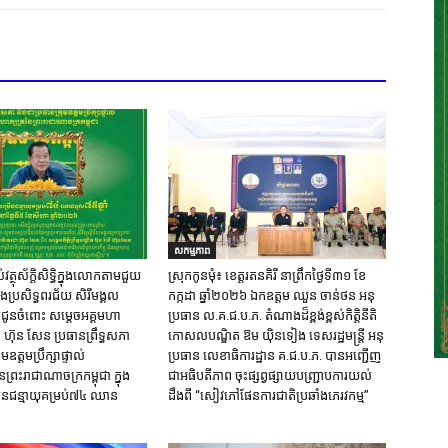
សកម្មភាព
្ថុស័ក្តិសិទ្ធិក្នុងលោកតាមជួយ
ស្រុក​កូនមុំ៖ ខេត្ត​រតនគិរី​ នាព្រឹកថ្ងៃទី៣១​ ខែ
និងប្រសិទ្ធពរជ័យ សិរីមង្គល
កក្កដា ឆ្នាំ២០២៦ ឯកឧត្តម​ ឈួន ចាន់ថន អនុ
ជូនចំពោះ សម្តេចអគ្គមហា
ប្រធាន ល.គ.ជ.ប.ភ. តំណាង​ដ៏ខ្ពង់ខ្ពស់​កិត្តិនីតិ
៊ុន សែន ប្រធានព្រឹទ្ធសភា
កោសលបណ្ឌិត​ ឱម​ យ៉ិនទៀង​ ទេសរដ្ឋមន្រ្តី​ អនុ
មឧត្តមប្រឹក្សាផ្ទាល់
ប្រធាន​ លេខាធិការ​ដ្ឋាន​ គ.ជ.ប.ភ​. បានអញ្ជើញ
ៃព្រះរាជាណាចក្រកម្ពុជា ក្នុង
ជាអធិបតីភាព​ ចុះផ្សព្វផ្សាយ​បញ្ជ្រាប​ការ​យល់​
នជន្មាយុគម្រប់៧៤ ឈាន
ដឹង​ពី​ “សៀវភៅផែនការជាតិប្រឆាំងភេរវកម្ម”