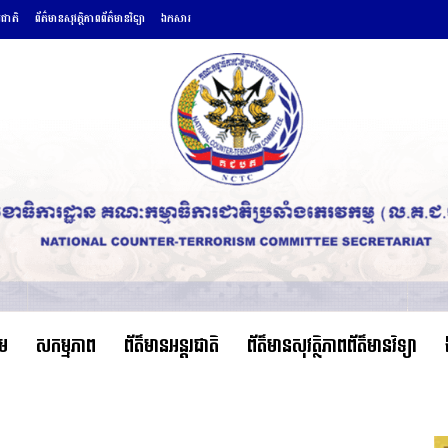
រជាតិ
ព័ត៌មានសុវត្ថិភាពព័ត៌មានវិទ្យា
ឯកសារ
ើម
សកម្មភាព
ព័ត៌មានអន្តរជាតិ
ព័ត៌មានសុវត្ថិភាពព័ត៌មានវិទ្យា