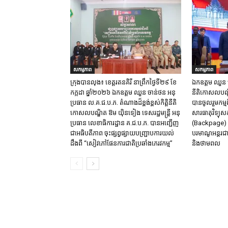
សកម្មភាព
សកម្មភាព
ក្រុង​បាន​លុង​៖ ខេត្ត​រតនគិរី​ នាព្រឹកថ្ងៃទី២៩ ខែ
ឯកឧត្តម ឈួន​ ចា
កក្កដា ឆ្នាំ២០២៦ ឯកឧត្តម​ ឈួន ចាន់ថន អនុ
នីតិកោសលបណ្ឌិ
ប្រធាន ល.គ.ជ.ប.ភ. តំណាង​ដ៏ខ្ពង់ខ្ពស់​កិត្តិនីតិ
បានចូលរួមកម្មព
កោសលបណ្ឌិត​ ឱម​ យ៉ិនទៀង​ ទេសរដ្ឋមន្រ្តី​ អនុ
សារធាតុវិទ្យុសកម
ប្រធាន​ លេខាធិការ​ដ្ឋាន​ គ.ជ.ប.ភ​. បានអញ្ជើញ
(Backpage) រ
ជាអធិបតីភាព​ ចុះផ្សព្វផ្សាយ​បញ្ជ្រាប​ការ​យល់​
បរមាណូអន្តរជា
ដឹង​ពី​ “សៀវភៅផែនការជាតិប្រឆាំងភេរវកម្ម”
និងថាមពល​