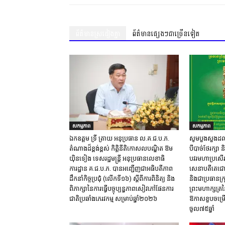
ព័ត៌មានស្រដៀងគ្នា
ព័ត៌មានផ្សេងៗជាច្រើនទៀត
សកម្មភាព
សកម្មភាព
ឯកឧត្តម ទ្រី ត្រាយ អនុប្រធាន ល.គ.ជ.ប.ភ.
សូមបួងសួងដល់វត
តំណាងដ៏ខ្ពង់ខ្ពស់ កិត្តិនីតិកោសលបណ្ឌិត ឱម
បីបាច់ថែរក្សា 
យ៉ិនទៀង ទេសរដ្ឋមន្ត្រី អនុប្រធានលេខាធិ
បវរមហាប្រសើរ
ការដ្ឋាន គ.ជ.ប.ភ. បានអញ្ជើញជាអធិបតីភាព
សេនាបតីតេជោ ហ
ដឹកនាំកិច្ចប្រជុំ (លេីកទី១៦) ស្តីពីការពិនិត្យ​ និង
និងជាប្រធានក្រុ
ពិភាក្សានៃការធ្វេីបច្ចុប្បន្នភាពសៀវភៅផែនការ
ព្រះមហាក្សត្រន
ជាតិប្រឆាំងភេរវកម្ម​ សម្រាប់ឆ្នាំ២០២៦​
ឱកាសខួបចម្រើ
ចូល៧៥ឆ្នាំ