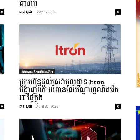
ឆបោក
ឆាន សុផា
-
May 1, 2026
0
0
ព័ត៌មានសុវត្ថិភាពព័ត៌មានវិទ្យា
ក្រុមហ៊ុនផ្តល់សេវាមូលដ្ឋាន Itron
បង្ហាញពីការបំពានលើបណ្តាញណិតវើក
IT ផ្ទៃក្នុង
ឆាន សុផា
-
April 30, 2026
0
0