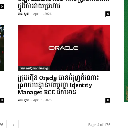
ក្នុងការវាយប្រហារ
0
ឆាន សុផា
-
April 1, 2026
0
ព័ត៌មានសុវត្ថិភាពព័ត៌មានវិទ្យា
ក្រុមហ៊ុន Oracle បានជំរុញដំណោះ
ស្រាយបន្ទាន់លើបញ្ហា Identity
Manager RCE ដ៏សំខាន់
ឆាន សុផា
-
April 1, 2026
0
0
76
Page 4 of 176