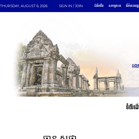
ទំព័រដើម
សកម្មភាព
ព័ត៌មានអន្
THURSDAY, AUGUST 6, 2026
SIGN IN / JOIN
ទំព័រដ
ឆាន សុផា