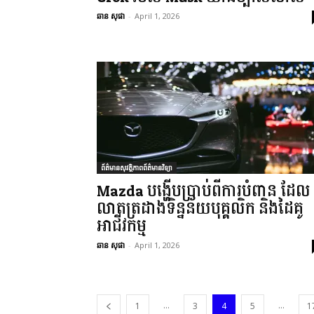
ឆាន សុផា
-
April 1, 2026
ព័ត៌មានសុវត្ថិភាពព័ត៌មានវិទ្យា
Mazda បង្ហើបប្រាប់ពីការបំពាន ដែល
លាតត្រដាងទិន្នន័យបុគ្គលិក និងដៃគូ
អាជីវកម្ម
ឆាន សុផា
-
April 1, 2026
...
...
1
3
4
5
1