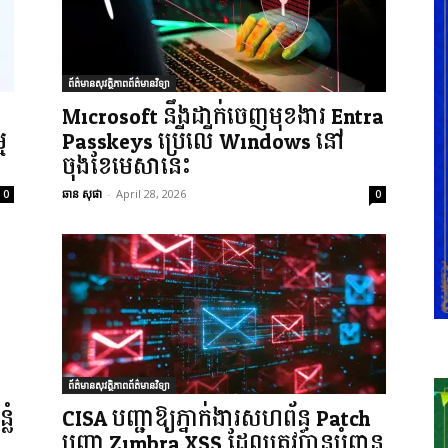
ព័ត៌មានសុវត្ថិភាពព័ត៌មានវិទ្យា
Microsoft នឹងដាក់ចេញមុខងារ Entra
ម
Passkeys ប្រើលើ Windows នៅ
ចុងខែមេសានេះ
ឆាន សុផា
-
April 28, 2026
0
0
ព័ត៌មានសុវត្ថិភាពព័ត៌មានវិទ្យា
លំ
CISA បញ្ជាឱ្យភ្នាក់ងារសហព័ន្ធ Patch
បញ្ហា Zimbra XSS ដែលត្រូវបានបំពាន