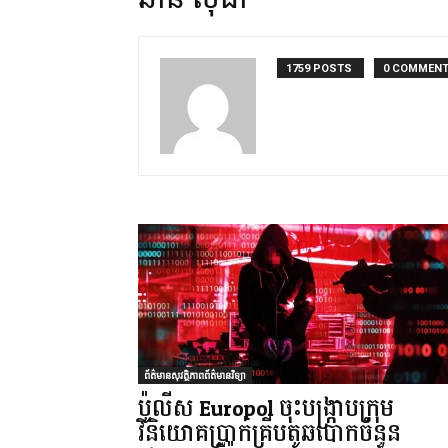
1759 POSTS
0 COMMEN
ព័ត៌មានសុវត្ថិភាពព័ត៌មានវិទ្យា
ប៉ូលីស Europol ចុះបង្រ្កាបក្រុម
វិនិយោគប្រាក់គ្រីបតូឆបោកចំនួន