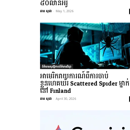
៥០លានអឺរ៉ូ
ឆាន សុផា
-
May 1, 2026
ព័ត៌មានសុវត្ថិភាពព័ត៌មានវិទ្យា
អាមេរិករាយការណ៍ពីការចាប់
ខ្លួនហេគឃ័រ Scattered Spider ម្នាក់
នៅ Finland
ឆាន សុផា
-
April 30, 2026