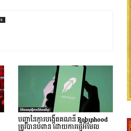
TS
ព័ត៌មានសុវត្ថិភាពព័ត៌មានវិទ្យា
បញ្ហានៃការបង្កើតគណនី Robinhood
ត្រូវបានបំពាន ដោយការផ្ញើអ៊ីម៉ែល