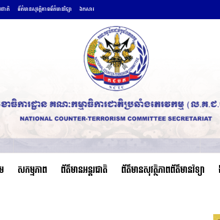
តរជាតិ
ព័ត៌មានសុវត្ថិភាពព័ត៌មានវិទ្យា
ឯកសារ
ើម
សកម្មភាព
ព័ត៌មានអន្តរជាតិ
ព័ត៌មានសុវត្ថិភាពព័ត៌មានវិទ្យា