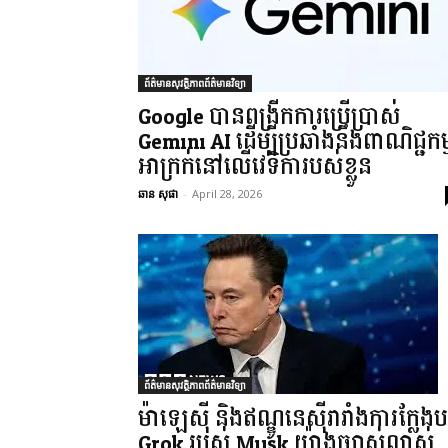
ព័ត៌មានសុវត្ថិភាពព័ត៌មានវិទ្យា
Google បានពង្រីកការប្រើប្រាស់
Gemini AI ដើម្បីប្រឆាំងនឹងពាណិជ្ជកម្
អាក្រក់នៅលើវេទិការបស់ខ្លួន
ឆាន សុផា
-
April 28, 2026
ព័ត៌មានសុវត្ថិភាពព័ត៌មានវិទ្យា
ម៉ាឡេស៊ី និងឥណ្ឌូនេស៊ីរារាំងការក្លែងបន្
Grok របស់ Musk យ៉ាងច្បាស់លាស់