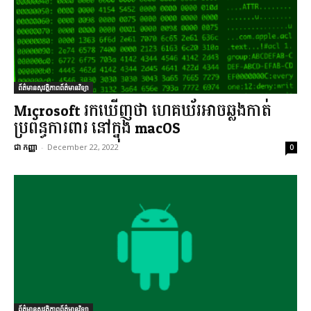
ព័ត៌មានសុវត្ថិភាពព័ត៌មានវិទ្យា
Microsoft រកឃើញថា ហេគឃ័រអាចឆ្លងកាត់
ប្រព័ន្ធការពារ នៅក្នុង macOS
ជា កញ្ញា
-
December 22, 2022
0
ព័ត៌មានសុវត្ថិភាពព័ត៌មានវិទ្យា