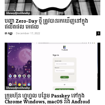
ព័ត៌មានសុវត្ថិភាពព័ត៌មានវិទ្យា
បញ្ហា Zero-Day ថ្មី ត្រូវបានរកឃើញនៅក្នុង
ផលិតផល អេផល
ជា កញ្ញា
-
December 17, 2022
0
ព័ត៌មានសុវត្ថិភាពព័ត៌មានវិទ្យា
ក្រុមហ៊ុន ហ្គូហ្គល បន្ថែម Passkey ទៅក្នុង
Chrome Windows, macOS និង Android