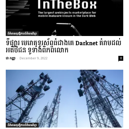
ព័ត៌មានសុវត្ថិភាពព័ត៌មានវិទ្យា
ទីផ្សារ មេរោគទូរស័ព្ទធំជាងគេ Darknet គំរាមដល់
អតិថិជន ទូទាំងពិភពលោក
ជា កញ្ញា
-
December 9, 2022
0
ព័ត៌មានសុវត្ថិភាពព័ត៌មានវិទ្យា