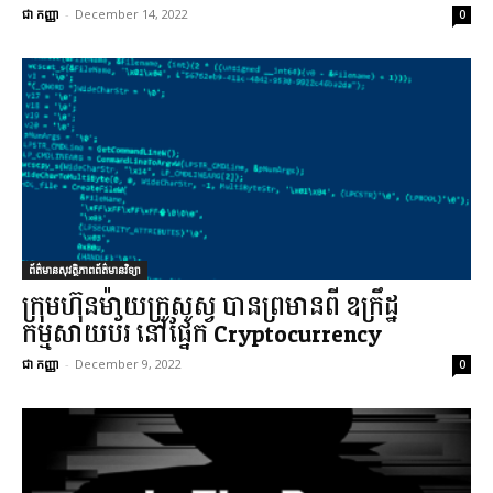
ជា កញ្ញា
-
December 14, 2022
0
ព័ត៌មានសុវត្ថិភាពព័ត៌មានវិទ្យា
ក្រុមហ៊ុនម៉ាយក្រូសូស្វ បានព្រមានពី ឧក្រឹដ្ឋ
កម្មសាយប័រ នៅផ្នែក Cryptocurrency
ជា កញ្ញា
-
December 9, 2022
0