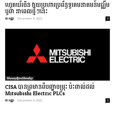
ហេគឃ័រចិន វាយប្រហារប្រព័ន្ធទូរគមនាគមន៍មជ្ឈឹម
បូព៌ា នាពេលថ្មីៗនេះ
ជា កញ្ញា
-
December 9, 2022
0
ព័ត៌មានសុវត្ថិភាពព័ត៌មានវិទ្យា
CISA បានព្រមានពីបញ្ហាចម្រុះ ប៉ះពាល់ដល់
Mitsubishi Electric PLCs
ជា កញ្ញា
-
December 9, 2022
0