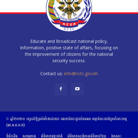
Educate and Broadcast national policy,
Information, positive state of affairs, focusing on
the improvement of citizens for the national
security success.
Contact us:
info@nctc.gov.kh
© ឆ្នាំ២០២០​ ​រក្សាសិទ្ធិ​គ្រប់យ៉ាង​ដោយ​៖​ ​លេខាធិការដ្ឋាននៃគណៈកម្មាធិការជាតិប្រចាំភេរវកម្ម
(ល.គ.ជ.ប.ភ)
ទំព័រដើម
សកម្មភាព
ព័ត៌មានអន្តរជាតិ
ព័ត៌មានសុវត្ថិភាពព័ត៌មានវិទ្យា
ឯកសារ