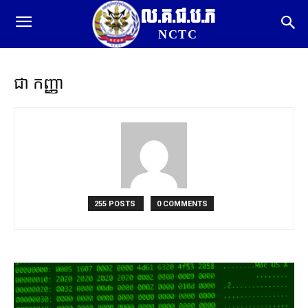
ល.គ.ជ.ប.ភ
NCTC
ជា កញ្ញា
255 POSTS
0 COMMENTS