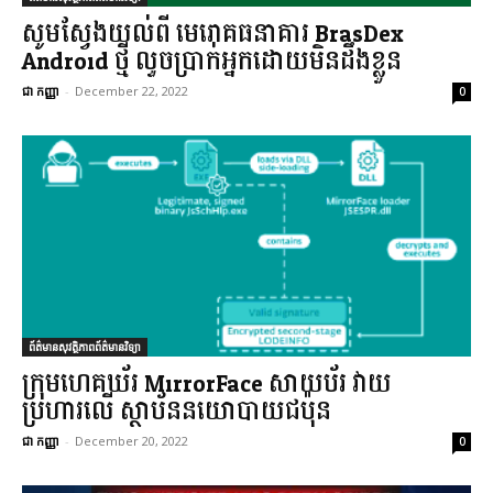
សូមស្វែងយល់ពី មេរោគធនាគារ BrasDex
Android ថ្មី លួចប្រាក់អ្នកដោយមិនដឹងខ្លួន
ជា កញ្ញា
-
December 22, 2022
0
ព័ត៌មានសុវត្ថិភាពព័ត៌មានវិទ្យា
ក្រុមហេគឃ័រ MirrorFace សាយប័រ វាយ
ប្រហារលើ ស្ថាប័ននយោបាយជប៉ុន
ជា កញ្ញា
-
December 20, 2022
0