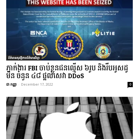
ព័ត៌មានសុវត្ថិភាពព័ត៌មានវិទ្យា
ភ្នាក់ងារ FBI ចាប់ខ្លួនជនល្មើស ៦រូប និងរឹបអូសដូ
មិន ចំនួន ៤៨ ផ្តល់សេវា DDoS
ជា កញ្ញា
-
December 17, 2022
0