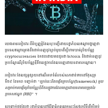
យោងតាម​របៀបវារៈ​នីតិប្បញ្ញត្តិ​ដែល​ចុះបញ្ជី​ដោយ​រដ្ឋាភិបាល​ឥណ្ឌា​បង្ហាញថា
ប្រទេស​ឥណ្ឌា​គ្រោង​នឹងដាក់​ចេញ​នូវ​ច្បាប់​មួយ​ដើម្បី​ហាមឃាត់​រូបិយប័ណ្ណ
cryptocurrencies ឯកជន​ដោយមាន​ដូចជា bitcoin និង​ដាក់ចេញ​នូវ​
ក្របខ័ណ្ឌ​លើ​រូបិយប័ណ្ណ​ឌីជីថល​ផ្លូវ​ការដែល​ចេញ​ដោយ​ធនាគារកណ្តាល។
របៀបវារៈ​ដែល​ផ្សព្វផ្សាយ​នៅលើ​គេហទំព័រ​របស់​សភា​ជាន់​ទាប​នៅ​ថ្ងៃ​សុក្រ
ទី២៩ ខែមករា បញ្ជាក់ថា
“ច្បាប់​នេះ​នឹង​បង្កើត​ក្របខ័ណ្ឌ(
framework
) មួយ​
សម្រាប់​ការបង្កើត​រូបិយប័ណ្ណ​ឌីជីថល​ផ្លូវ​ការដែល​ចេញ​ដោយ​ធនាគារ​បម្រុង​នៃ​
ប្រទេស​ឥណ្ឌា (
RBI)” ។
គួរបញ្ជាក់​ផងដែរ​ថា រដ្ឋាភិបាល​នៅ​ជុំវិញ​ពិភពលោក​ស្វះ​ស្វែងរក​វិធី​ដើម្បី​គ្រប់