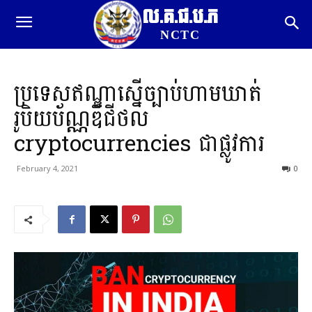
ល.គ.ជ.ប.ភ
NCTC
ប្រទេស​ឥណ្ឌា​ស្នើច្បាប់​ហាមឃាត់​
រូបិយប័ណ្ណ​ឌីជីថល
cryptocurrencies ជា​ផ្លូវការ
February 4, 2021
0