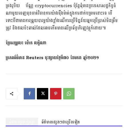
គ្រង​រូបិយ ប័ណ្ណ cryptocurrencies ប៉ុន្តែ​ពុំមាន​ប្រទេស​សេដ្ឋកិច្ច​ធំ​
ណាមួយ​ចេញមុខ​ចាត់វិធានការ​យ៉ាង​ម៉ឺងម៉ាត់​ក្នុង​ការដាក់​បម្រាម​នោះទេ បើ
ទោះបីជា​មានការ​ព្រួយបារម្ភ​យ៉ាងខ្លាំង​លើ​ការប្រើ​ទិន្នន័យ​អ្នកប្រើប្រាស់​មិន​ត្រឹម
ត្រូវ និង​ផលប៉ះពាល់​ដែល​អាច​កើតមាន​លើ​ប្រព័ន្ធ​ហិរញ្ញវត្ថុ​ក៏ដោយ៕
ប្រែ​សម្រួល៖ ប៉ោក លក្ខិណា
ប្រភពព័ត៌មាន
Reuters ចុះផ្សាយ​ថ្ងៃទី៣០ ខែមករា ឆ្នាំ២០២១
ព័ត៌មានស្រដៀងគ្នា
ព័ត៌មានផ្សេងៗជាច្រើនទៀត