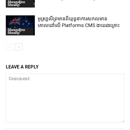
ព័ត៌មានសុវត្ថិភាព
ព័ត៌មានវិទ្យា
អូស្រា្តលីព្រមានពីយុទ្ធនាការសកលមាន
គោលដៅលើ Platforms CMS ងាយរងគ្រោះ
ព័ត៌មានសុវត្ថិភាព
ព័ត៌មានវិទ្យា
LEAVE A REPLY