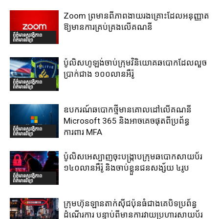
Zoom ព្រមានពីភាពងាយរងគ្រោះដែលអនុញ្ញាត
ឱ្យមានការគ្រប់គ្រងលើគណនី
ព័ត៌មានសុវត្ថិភាព
ព័ត៌មានវិទ្យា
ប៉ូលិសហូឡង់ចាប់ក្រុមវិនិយោគឆបោកដែលលួច
ប្រាក់ជាង ១០០លានអឺរ៉ូ
ព័ត៌មានសុវត្ថិភាព
ព័ត៌មានវិទ្យា
ឧបករណ៍ឆបោកថ្មីមានគោលដៅលើគណនី
Microsoft 365 និងអាចគេចផុតពីប្រព័ន្ធ
ព័ត៌មានសុវត្ថិភាព
ការពារ MFA
ព័ត៌មានវិទ្យា
ប៉ូលិសអេស្បាញចុះបង្រ្កាបក្រុមឆបោកសាយប័រ
១៤០លានអឺរ៉ូ និងចាប់ខ្លួនជនសង្ស័យ ៤រូប
ព័ត៌មានសុវត្ថិភាព
ព័ត៌មានវិទ្យា
ក្រុមហ៊ុនឡានតាក់ស៊ីជប៉ុនធំជាងគេបិទប្រព័ន្ធ
ដំណើរការ បន្ទាប់ពីមានការវាយប្រហារសាយប័រ