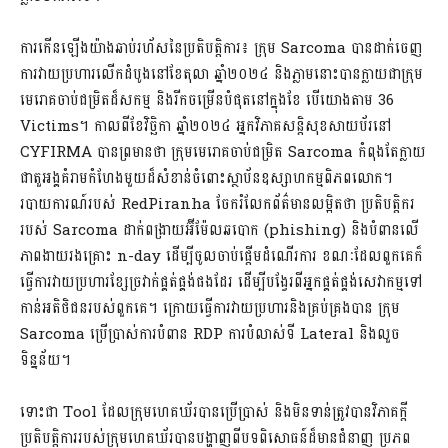
ការកើនឡើងយ៉ាងឆាប់រហ័សនៃប្រតិបត្តិការ៖ ក្រុម Sarcoma បានដាក់ចេញ
ការវាយប្រហារលើកដំបូងនៅខែតុលា ឆ្នាំ២០២៤ និងភ្លាមនោះបានក្លាយជាក្រុម
មេរោគចាប់ជម្រិតដ៏សកម្ម និងរីកចម្រើនបំផុតនៅក្នុងខែ បើយោងតាម 36
Victims។ កាលពីខែវិច្ឆិកា ឆ្នាំ២០២៤ អ្នកវិភាគសន្តិសុខសាយប័រនៅ
CYFIRMA បានព្រមានថា ក្រុមមេរោគចាប់ជម្រិត Sarcoma កំពុងតែក្លាយ
ជាតួអង្គគំរាមកំហែងមួយដ៏សំខាន់ចំពោះស្ថាប័នឧស្សាហកម្មពិភពលោក។
របាយការណ៍របស់ RedPiranha ចែករំលែកព័ត៌មានលម្អិតថា ប្រតិបត្តិករ
របស់ Sarcoma ដាក់ពង្រាយអ៊ីម៉ែលឆបោក (phishing) និងបំពានលើ
ភាពងាយរងគ្រោះ n-day ដើម្បីចូលចាប់ផ្តើមដំណើរការ ខណៈដែលពួកគេក៏
ធ្វើការវាយប្រហារខ្សែច្រវាក់ផ្គត់ផ្គង់ផងដែរ ដើម្បីបង្វែរពីអ្នកផ្គត់ផ្គង់សេវាកម្មទៅ
កាន់អតិថិជនរបស់ពួកគេ។ ក្រោយធ្វើការវាយប្រហារនិងគ្រប់គ្រងបាន ក្រុម
Sarcoma ប្រើប្រាស់ការបំពាន RDP ការបំលាស់ទី Lateral និងលួច
ទិន្នន័យ។
ទោះជា Tool ដែលក្រុមហេគឃ័របានប្រើប្រាស់ និងមិនទាន់ត្រូវបានវិភាគក្តី
ប្រតិបត្តិការរបស់ក្រុមហេគឃ័របានបង្ហាញពីបទពិសោធន៍ដ៏មានជំនាញ ប្រភព