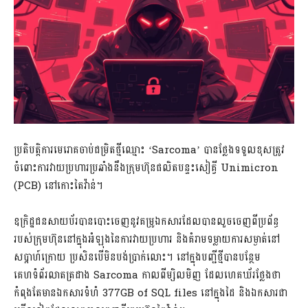
ប្រតិបត្តិការមេរោគចាប់ជម្រិតថ្មីឈ្មោះ ‘Sarcoma’ បានថ្លែងទទួលខុសត្រូវ
ចំពោះការវាយប្រហារប្រឆាំងនឹងក្រុមហ៊ុនផលិតបន្ទះសៀគ្វី Unimicron
(PCB) នៅកោះតៃវ៉ាន់។
ឧក្រិដ្ឋជនសាយប័របានបោះចេញនូវគម្រូឯកសារដែលបានលួចចេញពីប្រព័ន្ធ
របស់ក្រុមហ៊ុននៅក្នុងអំឡុងនៃការវាយប្រហារ និងគំរាមទម្លាយការសម្ងាត់នៅ
សប្តាហ៍ក្រោយ ប្រសិនបើមិនបង់ប្រាក់លោះ។ នៅក្នុងបញ្ជីថ្មីបានបន្ថែម
គេហទំព័រលាតត្រដាង Sarcoma កាលពីម្សិលមិញ ដែលហេគឃ័រថ្លែងថា
កំពុងតែមានឯកសារទំហំ 377GB of SQL files នៅក្នុងដៃ និងឯកសារជា