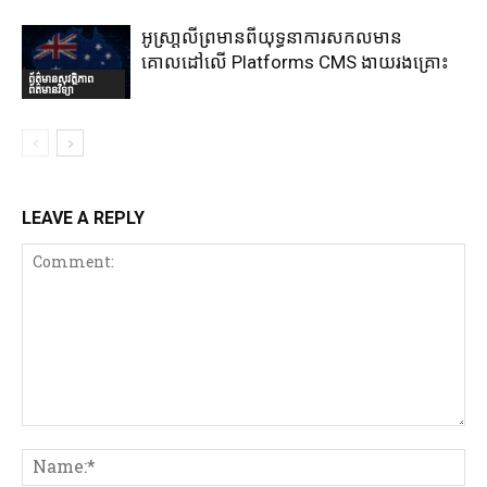
អូស្រា្តលីព្រមានពីយុទ្ធនាការសកលមាន
គោលដៅលើ Platforms CMS ងាយរងគ្រោះ
ព័ត៌មានសុវត្ថិភាព
ព័ត៌មានវិទ្យា
LEAVE A REPLY