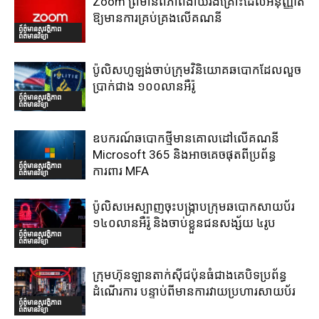
Zoom ព្រមានពីភាពងាយរងគ្រោះដែលអនុញ្ញាត
ឱ្យមានការគ្រប់គ្រងលើគណនី
ព័ត៌មានសុវត្ថិភាព
ព័ត៌មានវិទ្យា
ប៉ូលិសហូឡង់ចាប់ក្រុមវិនិយោគឆបោកដែលលួច
ប្រាក់ជាង ១០០លានអឺរ៉ូ
ព័ត៌មានសុវត្ថិភាព
ព័ត៌មានវិទ្យា
ឧបករណ៍ឆបោកថ្មីមានគោលដៅលើគណនី
Microsoft 365 និងអាចគេចផុតពីប្រព័ន្ធ
ព័ត៌មានសុវត្ថិភាព
ការពារ MFA
ព័ត៌មានវិទ្យា
ប៉ូលិសអេស្បាញចុះបង្រ្កាបក្រុមឆបោកសាយប័រ
១៤០លានអឺរ៉ូ និងចាប់ខ្លួនជនសង្ស័យ ៤រូប
ព័ត៌មានសុវត្ថិភាព
ព័ត៌មានវិទ្យា
ក្រុមហ៊ុនឡានតាក់ស៊ីជប៉ុនធំជាងគេបិទប្រព័ន្ធ
ដំណើរការ បន្ទាប់ពីមានការវាយប្រហារសាយប័រ
ព័ត៌មានសុវត្ថិភាព
ព័ត៌មានវិទ្យា