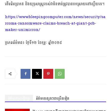
ដើមពិតប្រាកដ និងយុទ្ធសាស្រ្តរបស់វាមិនទាន់ត្រូវបានបកស្រាយនៅឡើយទេ។
https://www.bleepingcomputer.com/news/security/sa
rcoma-ransomware-claims-breach-at-giant-pcb-
maker-unimicron/
ប្រភពព័ត៌មាន៖ ថ្ងៃទី១២ ខែកុម្ភៈ ឆ្នាំ២០២៥
ព័ត៌មានស្រដៀងគ្នា
ព័ត៌មានផ្សេងៗជាច្រើនទៀត