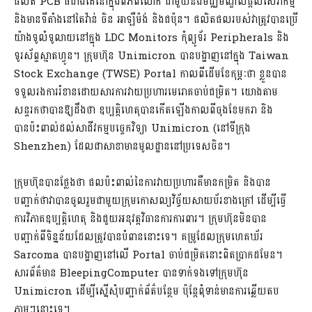
ផលិត PCB ធំជាងគេនៅក្នុងពិភពលោក ជាមួយនឹងមជ្ឈមណ្ឌលផ្តល់សេវាកម្ម
និងមានទីតាំងនៅតៃវ៉ាន់ ចិន អាឡឺម៉ង់ និងជប៉ុន។ ផលិតផលរបស់វាត្រូវបានប្រើ
យ៉ាងទូលំទូលាយនៅក្នុង LDC Monitors កុំព្យូទ័រ Peripherals និង
ទូរស័ព្ទស្មាតហ្វូន។ ក្រុមហ៊ុន Unimicron បានបង្ហាញនៅក្នុង Taiwan
Stock Exchange (TWSE) Portal កាលពីដើមខែកុម្ភៈថា ខ្លួនបាន
ទទួលរងការរំខានដោយសារការវាយប្រហារមេរោគចាប់ជម្រិត។ យោងតាម
សន្ទរកថាបានឱ្យដឹងថា ឧប្បត្តិហេតុបានកើតឡើងកាលពីចុងខែមករា និង
បានប៉ះពាល់ដល់សាជីវកម្មបច្ចេកវិទ្យា Unimicron (នៅទីក្រុង
Shenzhen) ដែលជាសាខាមានមូលដ្ឋាននៅប្រទេសចិន។
ក្រុមហ៊ុនបានថ្លែងថា ផលប៉ះពាល់នៃការវាយប្រហារគឺមានកម្រិត និងបាន
បញ្ជាក់ថាវាបានចូលរួមជាមួយក្រុមកោសល្យវិច្ច័យសាយប័រខាងក្រៅ ដើម្បីធ្វើ
ការវិភាគឧប្បត្តិហេតុ និងជួយអនុវត្តវិធានការការពារ។ ក្រុមហ៊ុនមិនបាន
បញ្ជាក់ពីទិន្នន័យដែលត្រូវបានបំពាននោះទេ។ គម្រូដែលក្រុមហេគឃ័រ
Sarcoma បានបង្ហាញនៅលើ Portal ចាប់ជម្រិតនោះពិតប្រាកដមែន។
សារព័ត៌មាន BleepingComputer បានទាក់ទងទៅក្រុមហ៊ុន
Unimicron ដើម្បីស្នើសុំបញ្ជាក់ព័ត៌បន្ថែម ប៉ុន្តែពុំទាន់មានការឆ្លើយតប
ភ្លាមៗនោះទេ។