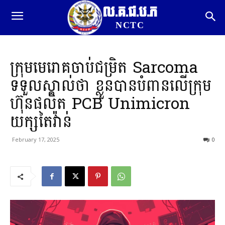
ល.គ.ជ.ប.ភ
NCTC
ក្រុមមេរោគចាប់ជម្រិត Sarcoma
ទទួលស្គាល់ថា ខ្លួនបានបំពានលើក្រុម
ហ៊ុនផលិត PCB Unimicron
យក្សតៃវ៉ាន់
February 17, 2025
0