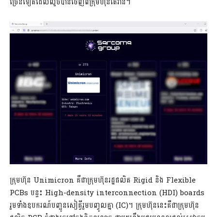
ច្រើនទៀតដែលលួចបានចេញពីក្រុមហ៊ុនតៃវ៉ាន់។
ក្រុមហ៊ុន Unimicron គឺជាក្រុមហ៊ុនរដ្ឋផលិត Rigid និង Flexible
PCBs បន្ទះ High-density interconnection (HDI) boards
រួមទាំងឧបករណ៍បញ្ជូនសៀគ្វីរួមបញ្ចូលគ្នា (IC)។ ក្រុមហ៊ុននេះគឺជាក្រុមហ៊ុន