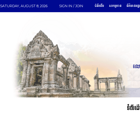
ទំព័រដើម
សកម្មភាព
ព័ត៌មានអន្ត
SATURDAY, AUGUST 8, 2026
SIGN IN / JOIN
ទំព័រដ