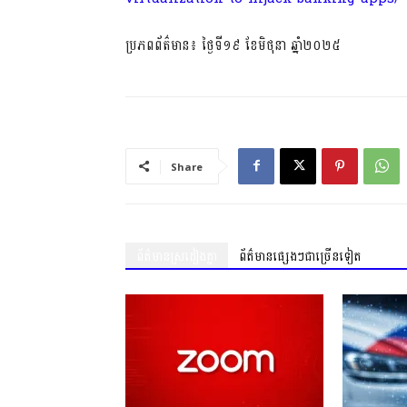
ប្រភពព័ត៌មាន៖ ថ្ងៃទី១៩ ខែមិថុនា ឆ្នាំ២០២៥
Share
ព័ត៌មានស្រដៀងគ្នា
ព័ត៌មានផ្សេងៗជាច្រើនទៀត