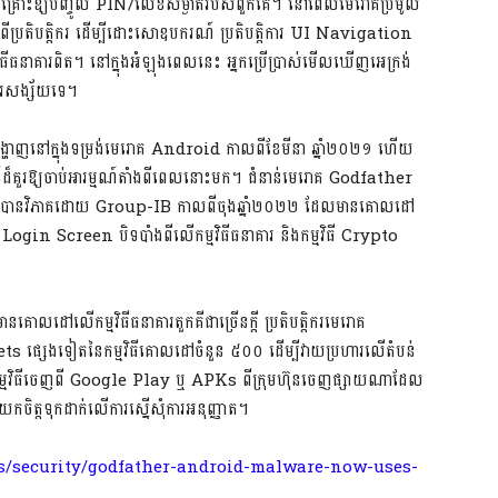
នរងគ្រោះឱ្យបញ្ចូល PIN/លេខសម្ងាត់របស់ពួកគេ។ នៅពេលមេរោគប្រមូល
ពីប្រតិបត្តិករ ដើម្បីដោះសោឧបករណ៍ ប្រតិបត្តិការ UI Navigation
ុងកម្មវិធីធនាគារពិត។ នៅក្នុងអំឡុងពេលនេះ អ្នកប្រើប្រាស់មើលឃើញអេក្រង់
ារសង្ស័យទេ។
បង្ហាញនៅក្នុងទម្រង់មេរោគ ​Android កាលពីខែមីនា ឆ្នាំ២០២១ ហើយ
ដ៏គួរឱ្យចាប់អារម្មណ៍តាំងពីពេលនោះមក។ ជំនាន់មេរោគ Godfather
ដែលត្រូវបានវិភាគដោយ Group-IB កាលពីចុងឆ្នាំ២០២២ ដែលមានគោលដៅ
gin Screen បិទបាំងពីលើកម្មវិធីធនាគារ និងកម្មវិធី Crypto
លដៅលើកម្មវិធីធនាគារតួកគីជាច្រើនក្តី ប្រតិបត្តិករមេរោគ
ផ្សេងទៀតនៃកម្មវិធីគោលដៅចំនួន ៥០០ ដើម្បីវាយប្រហារលើតំបន់
ូតកម្មវិធីចេញពី Google Play ឬ APKs ពីក្រុមហ៊ុនចេញផ្សាយណាដែល
យកចិត្តទុកដាក់លើការស្នើសុំការអនុញ្ញាត។
/security/godfather-android-malware-now-uses-