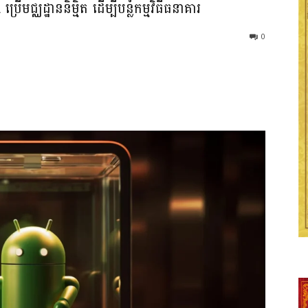
ដ្ឋាននិម្មិត ដើម្បីបន្លំកម្មវិធីធនាគារ
0