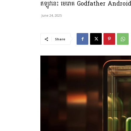
ឥឡូវនេះ មេរោគ Godfather Android ប្រើមជ្ឈ
June 24, 2025
Share