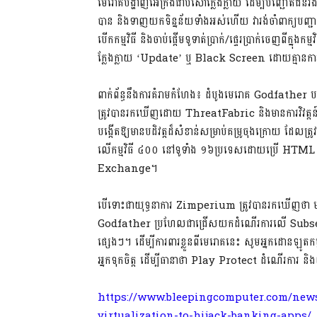
មេរោគបង្ហាញអេក្រង់ជាប់សោក្លែងក្លាយ ដើម្បីបញ្ឆោតជ
បាន និងទាញយកទិន្នន័យទាំងអស់ហើយ វារង់ចាំពាក្យបញ្ជា
បើកកម្មវិធី និងចាប់ផ្តើមទូទាត់ប្រាក់/ផ្ទេរប្រាក់ចេញពីក្ន
ក្លែងក្លាយ ‘Update’ ឬ Black Screen ដោយគ្មានក
ពាក់ព័ន្ធនឹងការគំរាមកំហែង៖ ដំបូងមេរោគ​ Godfather 
ត្រូវបានរកឃើញដោយ ThreatFabric និងមានការវិវត្តន៍
បង្កើតឱ្យមានបដិវត្តដ៏សំខាន់សម្រាប់គម្រូចុងក្រោយ 
លើកម្មវិធី ៤០០ នៅទូទាំង ១៦ប្រទេសដោយប្រើ HTML Lo
Exchange។
បើទោះជាយុទ្ធនាការ Zimperium ត្រូវបានរកឃើញថា មានគោ
Godfather ប្រហែលជាជ្រើសយកដំណើរការលើ Subsets 
ផ្សេងៗ។ ដើម្បីការពារខ្លួនពីមេរោគនេះ សូមអ្នកដោនឡ
អ្នកទុកចិត្ត ដើម្បីធានាថា Play Protect ដំណើរការ និង
https://www.bleepingcomputer.com/news
virtualization-to-hijack-banking-apps/