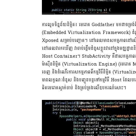
ការលួចទិន្នន័យនិម្មិត៖ មេរោគ Godfather មកជាទម្រង់នៃ
(Embedded Virtualization Framework) ជំរ
Xposed សម្រាប់បញ្ឆោត។ នៅពេលមានសកម្មភាពនៅលើ
នៅពេលវារកឃើញ វាចាប់ផ្តើមជំនួសខ្លួនវានៅក្នុងមជ្ឈដ្ឋានន
Host Container។ StubActivity គឺជាសកម្មភាពដាក
ម៉ាស៊ីននិម្មិត (Virtualization Engine) (មេរោគ
ចេញ និងដំណើរការសកម្មភាពពីកម្មវិធីនិម្មិត (Virtual
មានលក្ខណៈជំនួស និងបញ្ជូនបន្តទៅកម្មវិធី Host ដែលបញ
ពិតមេរោគស្ទាក់ចាប់ និងគ្រប់គ្រងលើឧបករណ៍សោះ។