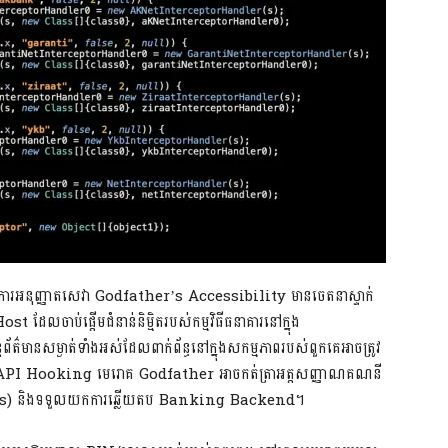
 ការអនុញ្ញាតសេវា Godfather’s Accessibility មានចេតនាស្ទាក់
st ដែលចាប់ផ្តើមជំនាន់និម្មិតរបស់កម្មវិធីធនាគារនៅក្នុង
ែព័ត៌មានសម្ងាត់ទាំងអស់ដែលពាក់ព័ន្ធនៅក្នុងសកម្មភាពរបស់ពួកគេអាចត្រូវ
 API Hooking មេរោគ Godfather អាចកត់ត្រាអត្តសញ្ញាណគណនី
nts) និងទទួលយកការឆ្លើយតប Banking Backend។