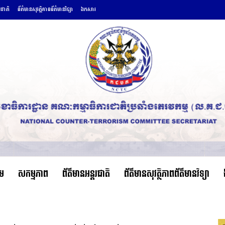
រជាតិ
ព័ត៌មានសុវត្ថិភាពព័ត៌មានវិទ្យា
ឯកសារ
ើម
សកម្មភាព
ព័ត៌មានអន្តរជាតិ
ព័ត៌មានសុវត្ថិភាពព័ត៌មានវិទ្យា