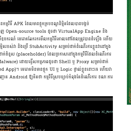
កម្មវិធី APK ដែលមានផ្ទុកក្របខណ្ឌនិម្មិតដែលបានបង្កប់
ុញ Open-source tools ដូចជា VirtualApp Engine និង
ឧបករណ៍ មេរោគឆែករកមើលកម្មវិធីគោលដៅដែលត្រូវបានដំឡើង ហើយ
ិម្មិតរបស់វា និងប្រើ StubActivity សម្រាប់ដាក់ដំណើរការខ្លួនវានៅក្នុង
់ជំនួស (placeholder) ដែលប្រកាសនៅក្នុងកម្មវិធីដែលដំណើរការ
 Malware) ដោយធ្វើសកម្មភាពដូចជា Shell ឬ Proxy សម្រាប់ដាក់
ized App)។ មេរោគមិនមានផ្ទុក UI ឬ Logic ផ្ទាល់ខ្លួននោះទេ ហើយវា
្ឆោត Android ឱ្យគិតថា កម្មវិធីស្របច្បាប់កំពុងតែដំណើរការ ខណៈការ