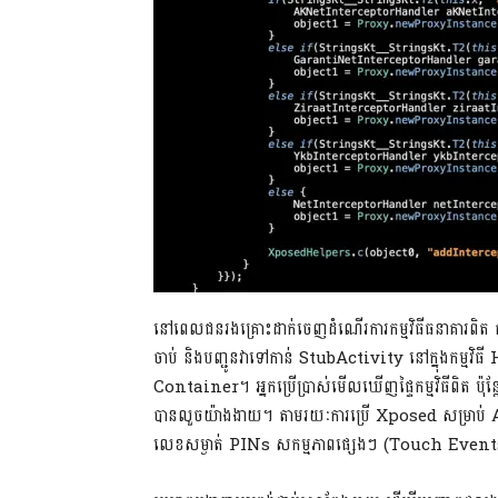
នៅពេលជនរងគ្រោះដាក់ចេញដំណើរការកម្មវិធីធនាគារពិត
ចាប់ និងបញ្ជូនវាទៅកាន់ StubActivity នៅក្នុងកម្មវិធី Ho
Container។ អ្នកប្រើប្រាស់មើលឃើញផ្ទៃកម្មវិធីពិត ប៉ុន្ត
បានលួចយ៉ាងងាយ។ តាមរយៈការប្រើ Xposed សម្រាប់
លេខសម្ងាត់ PINs សកម្មភាពផ្សេងៗ (Touch Eve