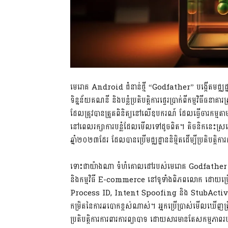
មេរោគ Android ជំនាន់ថ្មី “Godfather” បង្កើតមជ្ឈដ្
ទិន្នន័យគណនី និងបន្លំប្រតិបត្តិការផ្ទេរប្រាក់ពីកម្មវិធីធនាគា
ដែលត្រូវបានត្រួតពិនិត្យនៅលើឧបករណ៍ ដែលធ្វើចារកម្មតាមព
នៅពេលរក្សាការបន្លំដែលមើលទៅដូចពិត។ តិចនិកនេះស
ឆ្នាំ២០២៣ដែរ ដែលបានប្រើមជ្ឈដ្ឋាននិម្មិតដើម្បីប្រតិបត្
ទោះជាយ៉ាងណា ទំហំគោលដៅរបស់មេរោគ​ Godfather មា
និងកម្មវិធី E-commerce នៅទូទាំងពិភពលោក ដោយប្រើប
Process ID, Intent Spoofing និង StubActiv
កម្រិតនៃការឆបោកខ្ពស់ណាស់។ អ្នកប្រើប្រាស់មើលឃើញត្
ប្រតិបត្តិការការពារការព្យាបាទ ដោយសារមានតែសកម្មភាព