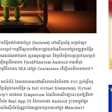
ឋាននិម្មិតដាច់ដោយឡែក (Isolated) នៅលើទូរស័ព្ទ សម្រាប់លួច
រស្របច្បាប់។កម្មវិធីព្យាបាទទាំងនេះត្រូវបានដំណើរការនៅក្នុងមជ្ឈដ្ឋាននិម្មិត
េលវេលាជាក់លាក់ លួចអត្តសញ្ញាណ និងប្រតិបត្តិការផ្ទេរប្រាក់ខុសច្បាប់
្រដៀងគ្នានឹងមេរោគ FjordPhantom Android កាលពីចុង
តិការកម្មវិធីធនាគារ SEA នៅក្នុង Containers ដើម្បីគេចពីការតាមចាប់។
នទំហំធំ ដែលមានគោលដៅលើធនាគារមិនតិចជាង ៥០០ ប្រាក់គ្រីបតូ
្រព័ន្ធឯកសារនិម្មិត (a full virtual filesystem), Virtual
ity។ យោងតាម Zimperium ដែលវិភាគលើបញ្ហានេះបានឱ្យដឹងថា
រឹមតែ Real App UI និងការការពារ Android ខ្វះខាតក្នុងផ្នែក
របស់ម៉ាស៊ីនតែប៉ុណ្ណោះដែលត្រូវបានប្រកាសនៅក្នុង Manifest។