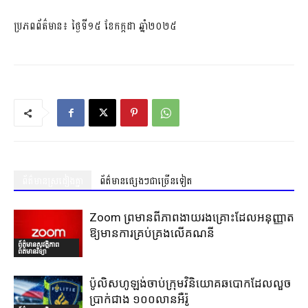
ប្រភពព័ត៌មាន៖ ថ្ងៃទី១៥ ខែកក្កដា ឆ្នាំ២០២៥
ព័ត៌មានស្រដៀងគ្នា
ព័ត៌មានផ្សេងៗជាច្រើនទៀត
Zoom ព្រមានពីភាពងាយរងគ្រោះដែលអនុញ្ញាត
ឱ្យមានការគ្រប់គ្រងលើគណនី
ព័ត៌មានសុវត្ថិភាព
ព័ត៌មានវិទ្យា
ប៉ូលិសហូឡង់ចាប់ក្រុមវិនិយោគឆបោកដែលលួច
ប្រាក់ជាង ១០០លានអឺរ៉ូ