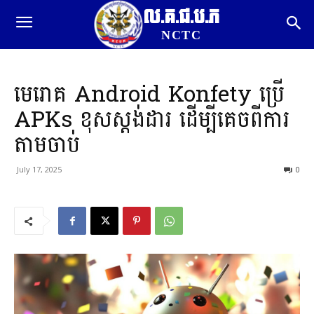
ល.គ.ជ.ប.ភ
NCTC
មេរោគ Android Konfety ប្រើ
APKs ខុសស្តង់ដារ ដើម្បីគេចពីការ
តាមចាប់
July 17, 2025
0