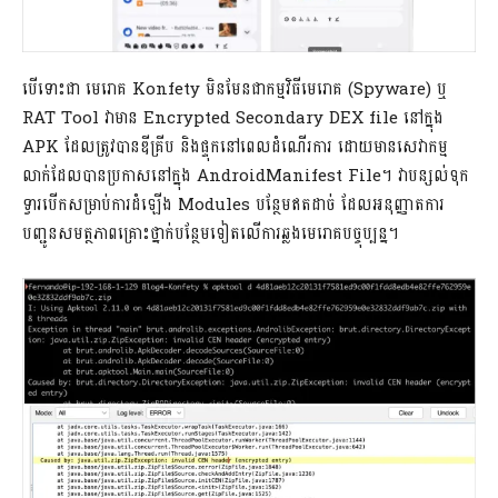
បើទោះជា មេរោគ Konfety មិនមែនជាកម្មវិធីមេរោគ (Spyware) ឬ
RAT Tool វាមាន Encrypted Secondary DEX file នៅក្នុង
APK ដែលត្រូវបានឌីគ្រីប និងផ្ទុកនៅពេលដំណើរការ ដោយមានសេវាកម្ម
លាក់ដែលបានប្រកាសនៅក្នុង AndroidManifest File។ វាបន្សល់ទុក
ទ្វារបើកសម្រាប់ការដំឡើង Modules បន្ថែមឥតដាច់ ដែលអនុញ្ញាតការ
បញ្ជូនសមត្ថភាពគ្រោះថ្នាក់បន្ថែមទៀតលើការឆ្លងមេរោគបច្ចុប្បន្ន។