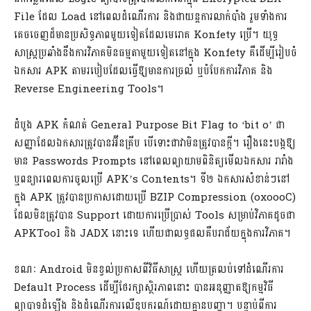
File ដែល Load នៅពេលដំណើរការ និងជាយន្តការលាក់បាំង រួមទាំងការ
គេចចេញដ៏មានប្រសិទ្ធភាពមួយទៀតដែលមេរោគ Konfety ប្រើ។ យុទ្ធ
សាស្រ្តប្រឆាំងនឹងការវិភាគមិនធម្មតាមួយទៀតនៅក្នុង Konfety គឺដើម្បីរៀបចំ
ឯកសារ APK តាមរបៀបដែលធ្វើឱ្យមានការច្រលំ ឬបំបែកការវិភាគ និង
Reverse Engineering Tools។
ដំបូង APK កំណត់ General Purpose Bit Flag to ‘bit o’ ជា
សញ្ញាដែលឯកសារត្រូវបានអ៊ីនគ្រីប បើទោះជាវាមិនត្រូវបានក្តី។ រឿងនេះបង្កឱ្យ
មាន Passwords Prompts នៅពេលព្យាយាមពិនិត្យមើលឯកសារ រារាំង
ឬពន្យារពេលការចូលប្រើ APK’s Contents។ ទី២ ឯកសារសំខាន់ៗនៅ
ក្នុង APK ត្រូវបានប្រកាសដោយប្រើ BZIP Compression (oxoooC)
ដែលមិនត្រូវបាន Support ដោយការប្រើប្រាស់ Tools សម្រាប់វិភាគដូចជា
APKTool និង JADX នោះទេ ហើយជាលទ្ធផលគឺបរាជ័យក្នុងការវិភាគ។
ខណៈ Android មិនខ្វល់ប្រកាសពីវិធីសាស្រ្ត ហើយត្រលប់ទៅដំណើរការ
Default Process ដើម្បីថែរក្សាស្ថិរភាពនោះ បានអនុញ្ញាតឱ្យកម្មវិធី
ព្យាបាទដំឡើង និងដំណើរការលើឧបករណ៍ដោយគ្មានបញ្ហា។ បន្ទាប់ពីការ