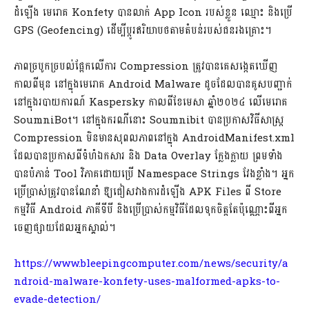
ដំឡើង មេរោគ Konfety បានលាក់ App Icon របស់ខ្លួន ឈ្មោះ និងប្រើ
GPS (Geofencing) ដើម្បីប្តូរឥរិយាបថតាមតំបន់របស់ជនរងគ្រោះ។
ភាពច្របូកច្របល់ផ្អែកលើការ Compression ត្រូវបានគេសង្កេតឃើញ
កាលពីមុន នៅក្នុងមេរោគ Android Malware ដូចដែលបានគូសបញ្ជាក់
នៅក្នុងរបាយការណ៍ Kaspersky កាលពីខែមេសា ឆ្នាំ២០២៤ លើមេរោគ
SoumniBot។ នៅក្នុងករណីនោះ Soumnibit បានប្រកាសវិធីសាស្រ្ត
Compression មិនមានសុពលភាពនៅក្នុង AndroidManifest.xml
ដែលបានប្រកាសពីទំហំឯកសារ និង Data Overlay ក្លែងក្លាយ ព្រមទាំង
បានបំភាន់ Tool វិភាគដោយប្រើ Namespace Strings វែងខ្លាំង។ អ្នក
ប្រើប្រាស់ត្រូវបានណែនាំ ឱ្យជៀសវាងការដំឡើង APK Files ពី Store
កម្មវិធី Android ភាគីទីបី និងប្រើប្រាស់កម្មវិធីដែលទុកចិត្តតែប៉ុណ្ណោះពីអ្នក
ចេញផ្សាយដែលអ្នកស្គាល់។
https://www.bleepingcomputer.com/news/security/a
ndroid-malware-konfety-uses-malformed-apks-to-
evade-detection/