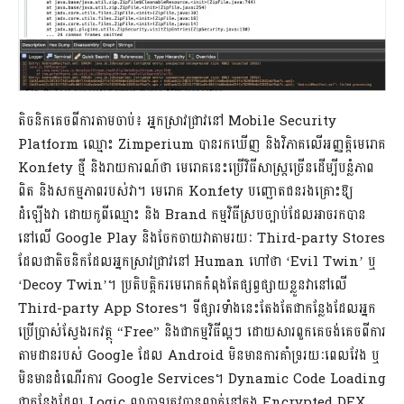
តិចនិកគេចពីការតាមចាប់៖ អ្នកស្រាវជ្រាវនៅ Mobile Security
Platform ឈ្មោះ Zimperium បានរកឃើញ និងវិភាគលើអញ្ញត្តិមេរោគ
Konfety ថ្មី និងរាយការណ៍ថា មេរោគនេះប្រើវិធីសាស្រ្តច្រើនដើម្បីបន្លំភាព
ពិត និងសកម្មភាពរបស់វា។ មេរោគ Konfety បញ្ឆោតជនរងគ្រោះឱ្យ
ដំឡើងវា ដោយកូពីឈ្មោះ និង Brand កម្មវិធីស្របច្បាប់ដែលអាចរកបាន
នៅលើ Google Play និងចែកចាយវាតាមរយៈ Third-party Stores
ដែលជាតិចនិកដែលអ្នកស្រាវជ្រាវនៅ Human ហៅថា ‘Evil Twin’ ឬ
‘Decoy Twin’។ ប្រតិបត្តិករមេរោគកំពុងតែផ្សព្វផ្សាយខ្លួនវានៅលើ
Third-party App Stores។ ទីផ្សារទាំងនេះតែងតែជាកន្លែងដែលអ្នក
ប្រើប្រាស់ស្វែងរកវត្ថុ “Free” និងជាកម្មវិធីល្អៗ ដោយសារពួកគេចង់គេចពីការ
តាមដានរបស់ Google ដែល Android មិនមានការគាំទ្ររយៈពេលវែង ឬ
មិនមានដំណើរការ Google Services។ Dynamic Code Loading
ជាកន្លែងដែល Logic ព្យាបាទត្រូវបានលាក់នៅក្នុង Encrypted DEX