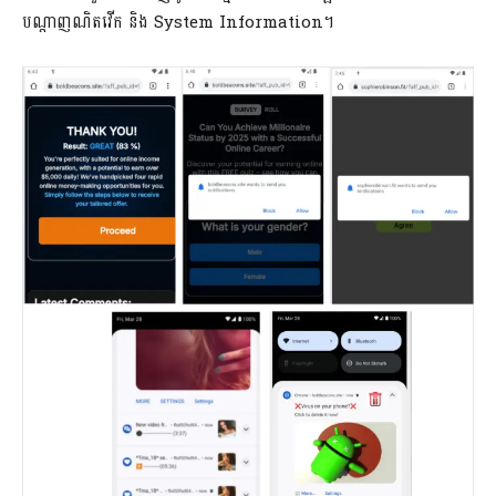
បណ្តាញណិតវើក និង System Information។