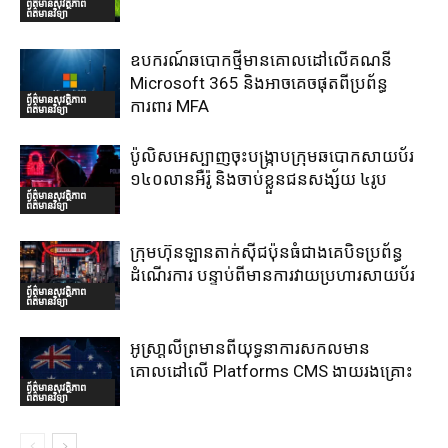
ព័ត៌មានសុវត្ថិភាព
ព័ត៌មានវិទ្យា
ឧបករណ៍ឆបោកថ្មីមានគោលដៅលើគណនី
Microsoft 365 និងអាចគេចផុតពីប្រព័ន្ធ
ព័ត៌មានសុវត្ថិភាព
ការពារ MFA
ព័ត៌មានវិទ្យា
ប៉ូលិសអេស្បាញចុះបង្រ្កាបក្រុមឆបោកសាយប័រ
១៤០លានអឺរ៉ូ និងចាប់ខ្លួនជនសង្ស័យ ៤រូប
ព័ត៌មានសុវត្ថិភាព
ព័ត៌មានវិទ្យា
ក្រុមហ៊ុនឡានតាក់ស៊ីជប៉ុនធំជាងគេបិទប្រព័ន្ធ
ដំណើរការ បន្ទាប់ពីមានការវាយប្រហារសាយប័រ
ព័ត៌មានសុវត្ថិភាព
ព័ត៌មានវិទ្យា
អូស្រា្តលីព្រមានពីយុទ្ធនាការសកលមាន
គោលដៅលើ Platforms CMS ងាយរងគ្រោះ
ព័ត៌មានសុវត្ថិភាព
ព័ត៌មានវិទ្យា