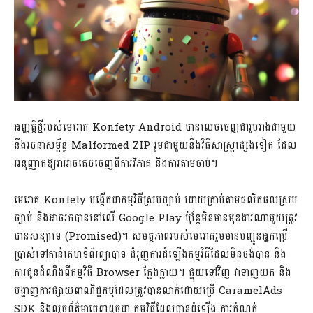
អញ្ញត្តិថ្មីរបស់មេរោគ Konfety Android បានលេចចេញជារូបរាងជាមួយ
នឹងរចនាសម្ព័ន្ធ Malformed ZIP រួមជាមួយនឹងវិធីសាស្រ្តផ្សេងទៀត ដែល
អនុញ្ញាតឱ្យវាអាចគេចចេញពីការវិភាគ និងការតាមចាប់។
មេរោគ Konfety បង្កើតជាកម្មវិធីស្របច្បាប់ ដោយត្រាប់តាមផលិតផលស្រប
ច្បាប់ និងអាចរកបាននៅលើ Google Play ប៉ុន្តែមិនមានមុខងារណាមួយត្រូវ
បានសន្យាទេ (Promised)។ សមត្ថភាពរបស់មេរោគរួមមានបញ្ជូនអ្នកប្រើ
ប្រាស់ទៅកាន់គេហទំព័រព្យាបាទ ជំរុញការដំឡើងកម្មវិធីដែលមិនចង់បាន និង
ការជូនដំណឹងពីកម្មវិធី Browser ក្លែងក្លាយ។ ផ្ទុយទៅវិញ វាទាញយក និង
បង្ហាញការផ្សាយពាណិជ្ជកម្មដែលត្រូវបានលាក់ដោយប្រើ CaramelAds
SDK និងលួចព័ត៌មាចេញដូចជា កម្មវិធីដែលបានដំឡើង ការកំណត់