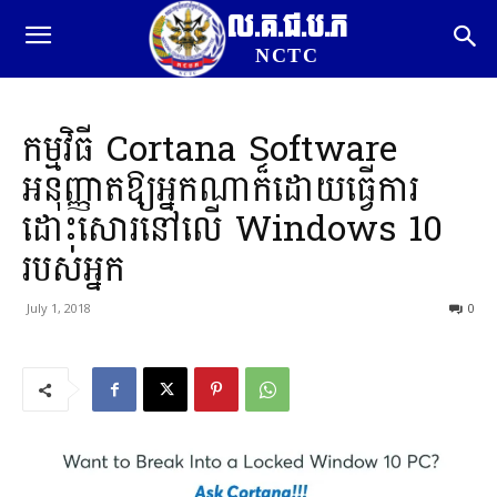
ល.គ.ជ.ប.ភ
NCTC
កម្មវិធី Cortana Software
អនុញ្ញាតឱ្យអ្នកណាក៏ដោយធ្វើការ
ដោះសោរនៅលើ Windows 10
របស់អ្នក
July 1, 2018
0