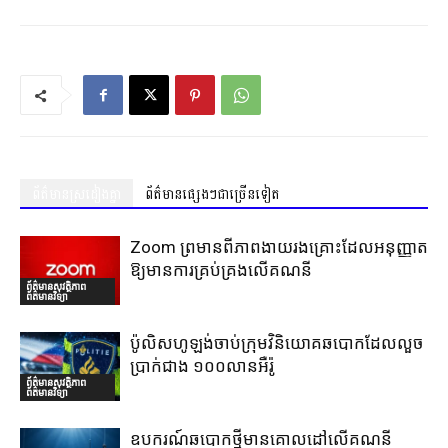
ព័ត៌មានស្រដៀងគ្នា
ព័ត៌មានផ្សេងៗជាច្រើនទៀត
Zoom ព្រមានពីភាពងាយរងគ្រោះដែលអនុញ្ញាត
ឱ្យមានការគ្រប់គ្រងលើគណនី
ព័ត៌មានសុវត្ថិភាព
ព័ត៌មានវិទ្យា
ប៉ូលិសហូឡង់ចាប់ក្រុមវិនិយោគឆបោកដែលលួច
ប្រាក់ជាង ១០០លានអឺរ៉ូ
ព័ត៌មានសុវត្ថិភាព
ព័ត៌មានវិទ្យា
ឧបករណ៍ឆបោកថ្មីមានគោលដៅលើគណនី