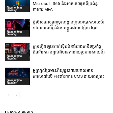
Microsoft 365 និងអាចគេចផុតពីប្រព័ន្ធ
ព័ត៌មានសុវត្ថិភាព
ការពារ MFA
ព័ត៌មានវិទ្យា
ប៉ូលិសអេស្បាញចុះបង្រ្កាបក្រុមឆបោកសាយប័រ
១៤០លានអឺរ៉ូ និងចាប់ខ្លួនជនសង្ស័យ ៤រូប
ព័ត៌មានសុវត្ថិភាព
ព័ត៌មានវិទ្យា
ក្រុមហ៊ុនឡានតាក់ស៊ីជប៉ុនធំជាងគេបិទប្រព័ន្ធ
ដំណើរការ បន្ទាប់ពីមានការវាយប្រហារសាយប័រ
ព័ត៌មានសុវត្ថិភាព
ព័ត៌មានវិទ្យា
អូស្រា្តលីព្រមានពីយុទ្ធនាការសកលមាន
គោលដៅលើ Platforms CMS ងាយរងគ្រោះ
ព័ត៌មានសុវត្ថិភាព
ព័ត៌មានវិទ្យា
LEAVE A REPLY