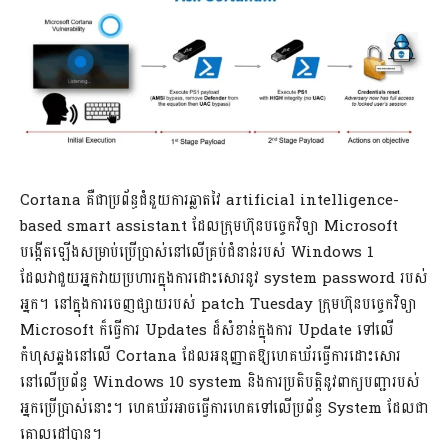
Cortana គឺជាប្រព័ន្ធជំនួយការឆ្លាតវៃ artificial intelligence-
based smart assistant ដែលក្រុមហ៊ុនបច្ចេកវិទ្យា Microsoft
បង្កើតឡើងសម្រាប់ប្រើប្រាស់នៅលើគ្រប់ជំនាន់របស់ Windows 1
ដែលវាជួយអ្នកវាយប្រហារក្នុងការដោះសោរនូវ system password របស់
អ្នក។ នៅក្នុងការចេញផ្សាយរបស់ patch Tuesday ក្រុមហ៊ុនបច្ចេកវិទ្យា
Microsoft ក៏ធ្វើការ Updates ដ៏សំខាន់ក្នុងការ Update ទៅលើ
កំហុសឆ្គងនៅលើ Cortana ដែលអនុញ្ញាតឱ្យហេគឃ័រធ្វើការដោះសោរ
នៅលើប្រព័ន្ធ Windows 10 system និងការប្រតិបត្តិនូវពាក្យបញ្ជារបស់
អ្នកប្រើប្រាស់នោះ។ ហេគឃ័រអាចធ្វើការហេគទៅលើប្រព័ន្ធ System ដែលជា
គោលដៅបាន។