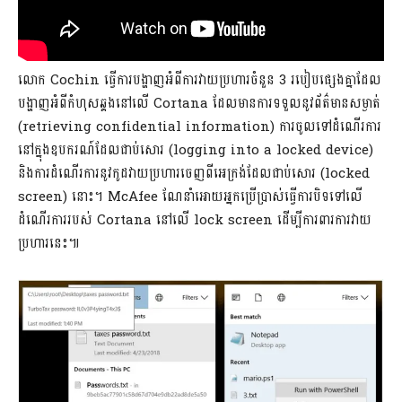
លោក Cochin ធ្វើការបង្ហាញអំពីការវាយប្រហារចំនួន 3 របៀបផ្សេងគ្នាដែល
បង្ហាញអំពីកំហុសឆ្គងនៅលើ Cortana ដែលមានការទទួលនូវព័ត៌មានសម្ងាត់
(retrieving confidential information) ការចូលទៅដំណើរការ
នៅក្នុងឧបករណ៍ដែលជាប់សោរ (logging into a locked device)
និងការដំណើរការនូវកូដវាយប្រហារចេញពីអេក្រង់ដែលជាប់សោរ (locked
screen) នោះ។ McAfee ណែនាំអោយអ្នកប្រើប្រាស់ធ្វើការបិទទៅលើ
ដំណើរការរបស់ Cortana នៅលើ lock screen ដើម្បីការពារការវាយ
ប្រហារនេះ៕