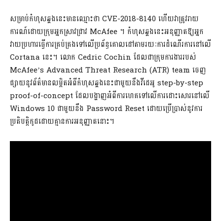
សម្រាប់កំហុសឆ្គងនេះមានឈ្មោះថា CVE-2018-8140 ហើយវាត្រូវរាយ
ការណ៍ដោយក្រុមអ្នកស្រាវជ្រាវ McAfee ។ កំហុសឆ្គងនេះអនុញ្ញាតឱ្យអ្នក
វាយប្រហារធ្វើការគ្រប់គ្រងទៅលើប្រព័ន្ធគោលដៅតាមរយៈការដំណើរការនៅលើ
Cortana នេះ។ លោក Cedric Cochin ដែលជាក្រុមការងាររបស់
McAfee’s Advanced Threat Research (ATR) team ចេញ
ផ្សាយនូវព័ត៌មានលម្អិតអំពីកំហុសឆ្គងនេះជាមួយនឹងវីដេអូ step-by-step
proof-of-concept ដែលបង្ហាញអំពីការហេគទៅលើការដោះសោរនៅលើ
Windows 10 ជាមួយនឹង Password Reset ដោយប្រើប្រាស់នូវការ
ប្រតិបត្តិកូដដោយគ្មានការអនុញ្ញាតនោះ។