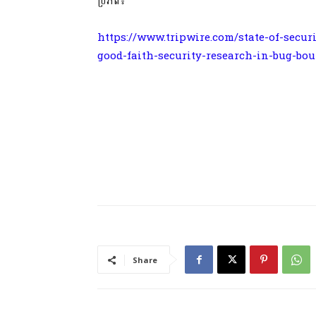
ប្រភព៖
https://www.tripwire.com/state-of-secur
good-faith-security-research-in-bug-bo
Share