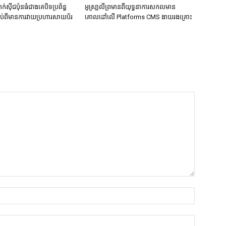
ក់ស៊ីជប៉ុនធំជាងគេបិទប្រព័ន្ធ
អូស្រា្តលីព្រមានពីយុទ្ធនាការសកលមាន
ទាប់ពីមានការវាយប្រហារសាយប័រ
គោលដៅលើ Platforms CMS ងាយរងគ្រោះ