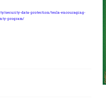
ity/security-data-protection/tesla-encouraging-
unty-program/