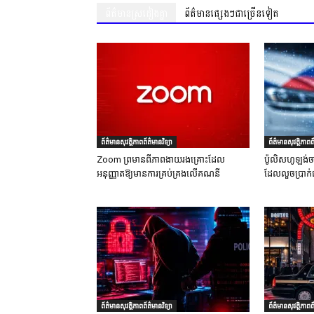
ព័ត៌មានស្រដៀងគ្នា
ព័ត៌មានផ្សេងៗជាច្រើនទៀត
ព័ត៌មានសុវត្ថិភាពព័ត៌មានវិទ្យា
ព័ត៌មានសុវត្ថិភាពព័
Zoom ព្រមានពីភាពងាយរងគ្រោះដែល
ប៉ូលិសហូឡង់ច
អនុញ្ញាតឱ្យមានការគ្រប់គ្រងលើគណនី
ដែលលួចប្រាក់
ព័ត៌មានសុវត្ថិភាពព័ត៌មានវិទ្យា
ព័ត៌មានសុវត្ថិភាពព័