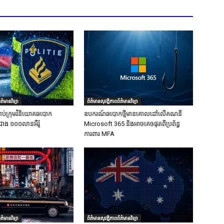
ត៌មានវិទ្យា
ព័ត៌មានសុវត្ថិភាពព័ត៌មានវិទ្យា
ាប់ក្រុមវិនិយោគឆបោក
ឧបករណ៍ឆបោកថ្មីមានគោលដៅលើគណនី
ជាង ១០០លានអឺរ៉ូ
Microsoft 365 និងអាចគេចផុតពីប្រព័ន្ធ
ការពារ MFA
ត៌មានវិទ្យា
ព័ត៌មានសុវត្ថិភាពព័ត៌មានវិទ្យា