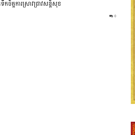
ទឹកចិត្តការស្រាវជ្រាវសន្តិសុខ
0