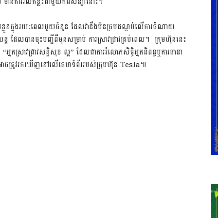
នការរំលឹកខ្លះជាមួយការសន្យានោះ។
ស់ខ្លួនក្នុងរយៈពេលមួយចំនួន ដែលវានឹងមិនគ្របដណ្តប់លើការចំណាយ
លបានចុះបញ្ជីពីមុនសម្រាប់ ការស្រាវជ្រាវគ្រប់ពេល។ ក្រុមហ៊ុននេះ
“អ្នកស្រាវជ្រាវសន្តិសុខ ល្អ” ដែលជាការរំលោភសិទ្ធិអ្នកនិពន្ធឬការធានា
្វាន់អាចត្រូវរកឃើញនៅលើគេហទំព័ររបស់ក្រុមហ៊ុន Tesla៕