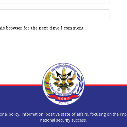
his browser for the next time I comment.
al policy, Information, positive state of affairs, focusing on the im
national security success.