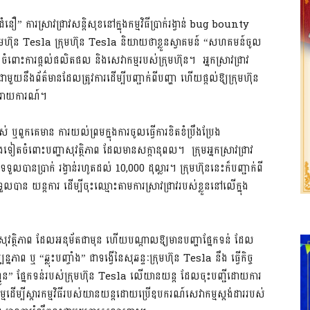
នឿ” ការស្រាវជ្រាវសន្តិសុខនៅក្នុងកម្មវិធីប្រាក់រង្វាន់ bug bounty
ក្រុមហ៊ុន Tesla ក្រុមហ៊ុន Tesla និយាយថាខ្លួនស្វាគមន៍ “សហគមន៍ចូល
ំពោះការផ្តល់ផលិតផល និងសេវាកម្មរបស់ក្រុមហ៊ុន។ អ្នកស្រាវជ្រាវ
ាមួយនឹងព័ត៌មានដែលត្រូវការដើម្បីបញ្ជាក់ពីបញ្ហា ហើយផ្តល់ឱ្យក្រុមហ៊ុន
លរាយការណ៍។
់ ឬពួកគេមាន ការយល់ព្រមក្នុងការចូលធ្វើការខិតខំប្រឹងប្រែង
េងទៀតចំពោះបញ្ហាសុវត្ថិភាព ដែលមានសក្តានុពល។ ក្រុមអ្នកស្រាវជ្រាវ
ានប្រាក់ រង្វាន់រហូតដល់ 10,000 ដុល្លារ។ ក្រុមហ៊ុននេះក៏បញ្ជាក់ពី
ទទួលបាន យន្តការ ដើម្បីចុះឈ្មោះតាមការស្រាវជ្រាវរបស់ខ្លួននៅលើក្នុង
្រាវសុវត្ថិភាព ដែលអនុម័តជាមុន ហើយបណ្តាលឱ្យមានបញ្ហាផ្នែកទន់ ដែល
្បន្នភាព ឬ “ឆ្លុះបញ្ចាំង” ជាទង្វើនៃសុឆន្ទៈក្រុមហ៊ុន Tesla នឹង ធ្វើកិច្ច
្ជូន” ផ្នែកទន់របស់ក្រុមហ៊ុន Tesla លើយានយន្ត ដែលចុះបញ្ជីដោយការ
្មដើម្បីស្ដារកម្មវិធីរបស់យានយន្តដោយប្រើឧបករណ៍សេវាកម្មស្តង់ដាររបស់