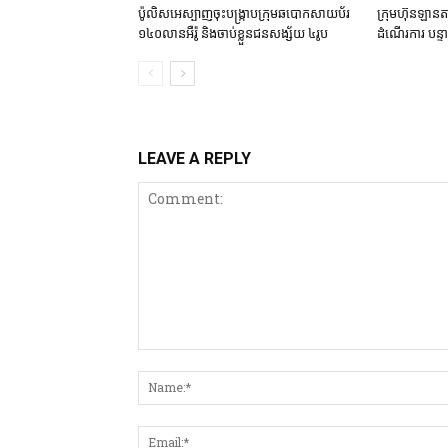
ប៉ូលិសអេស្បាញចុះបង្រ្កាបក្រុមឆបោកសាយប័រ
ក្រុមហ៊ុនឡានតា
១៤០លានអឺរ៉ូ និងចាប់ខ្លួនជនសង្ស័យ ៤រូប
ដំណើរការ បន្
LEAVE A REPLY