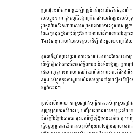
ក្រុមហ៊ុនផលិតរថយន្ដអេឡិចត្រូនិកកំពុងលើកទឹកចិត្តដល់ “ជំ
របស់ខ្លួន។ នៅក្នុងកម្មវិធីបង្ហាញពីភាពងាយរងគ្រោះរបស់
រួមក្នុងដំណើរការរាយការណ៍ប្រកបដោយការទទួលខុសត្រូវ” ច
ដែលចូលរួមក្នុងកម្មវិធីត្រូវតែរាយការណ៍ពីភាពងាយរងគ្រោះជ
Tesla នូវពេលវេលាសមស្របដើម្បីដោះស្រាយបញ្ហាដែ
ពួកគេក៏គួរតែផ្លាស់ប្តូរដំណោះស្រាយដែលមានតែពួកគេជាម្ចាស
ដើម្បីចៀសវាងការបំពានសិទ្ធិឯកជន និងមិនបង្ហាញ អ្នកផ្ស
ដែលអនុវត្តតាមគោលការណ៍ណែនាំទាំងនោះអាចរំពឹងថានឹងទទួលប
ឆន្ទៈរបស់ខ្លួនក្នុងការជួយដល់អ្នករកប្រាក់បន្ថែមទៀតដើម្បី
កម្មវិធីនោះ។
ប្រសិនបើតាមរយៈការស្រាវជ្រាវសុវត្ថិភាពរបស់អ្នកស្រាវជ
តម្រូវឱ្យឧបករណ៍ដែលចុះបញ្ជីស្រាវជ្រាវរបស់អ្នកត្រូវធ្វើបច្ចុប
ខិតខំប្រឹងប្រែងសមហេតុផលដើម្បីធ្វើឱ្យទាន់សម័យ ឬ “បញ
ធ្វើបច្ចុប្បន្នភាពលើអាកាសផ្តល់ជំនួយនៅមជ្ឈមណ្ឌលសេវាកម