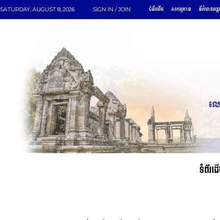
ទំព័រដើម
សកម្មភាព
ព័ត៌មានអន្ត
SATURDAY, AUGUST 8, 2026
SIGN IN / JOIN
ទំព័រដ