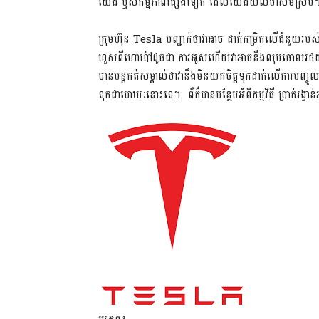
យើង ឬសកម្មភាពផ្សេងទៀត ដែលយើងយល់ថាសមស្រប។ មា
ក្រុមហ៊ុន Tesla បញ្ជាក់ថាវាអាច ដាក់កម្រិតលើជំនួយរប
ហួសពីហោប៉ៅដូចជា ការអូសហើយវាអាចនឹងលុបចោលរថយន្ត ដែ
បានបន្តកត់សម្គាល់ថាវានឹងមិនយកចិត្តទុកដាក់លើការបញ្ចូល 
ទុកជាមោឃៈនោះទេ។ ព័ត៌មានបន្ថែមអំពីកម្មវិធី ប្រាក់រង