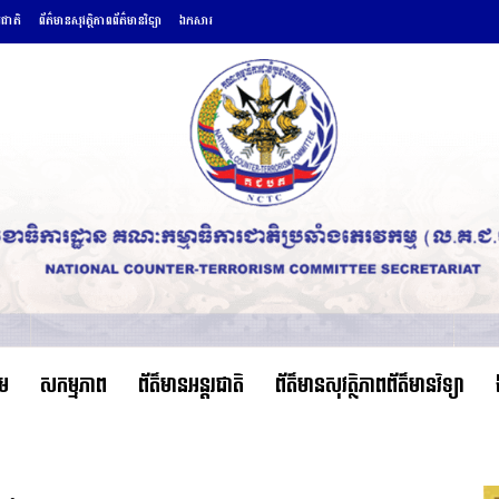
រជាតិ
ព័ត៌មានសុវត្ថិភាពព័ត៌មានវិទ្យា
ឯកសារ
ើម
សកម្មភាព
ព័ត៌មានអន្តរជាតិ
ព័ត៌មានសុវត្ថិភាពព័ត៌មានវិទ្យា