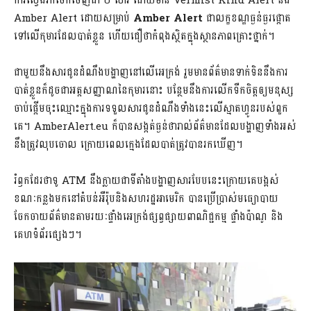
ការ​ស្វែងរក​ចែក​ចេញ​ជា​ ២ សារ ដោយ​មាន Vermist Kind Alert និង
Amber Alert ដោយ​សម្រាប់
Amber Alert
ជា​លក្ខខណ្ឌ​ធ្ងន់ធ្ងរ​ផ្តោត​
ទៅ​លើ​កុមារ​ដែល​បាត់​ខ្លួន ហើយ​ជឿ​ថា​កំពុង​ស្ថិត​ក្នុង​ស្ថានភាព​គ្រោះថ្នាក់។
ជាមួយ​នឹង​សារ​ជូន​ដំណឹង​បង្ហាញ​នៅ​លើ​អេក្រង់ ​រួម​មាន​ព័ត៌មាន​ទាក់ទិន​នឹង​ការ​
បាត់​ខ្លួន​ក៏​ដូច​ជា​អត្តសញ្ញាណ​នៃ​កុមារ​នោះ បន្ថែម​នឹង​ការ​លើក​ទឺក​ចិត្ត​ឲ្យ​មនុស្ស​
ចាប់​ផ្តើម​ចុះ​ឈ្មោះ​ក្នុង​ការ​ទទួល​សារ​ជូនដំណឹង​ទាំង​នេះ​លើ​ស្មាតហ្វូន​របស់​ពួក​
គេ។ AmberAlert.eu ក៏​បាន​សង្កត់​ធ្ងន់​ថា​រាល់​ព័ត៌មាន​ដែល​បង្ហាញ​ទាំង​អស់​
នឹង​ត្រូវ​លុប​ចោល ក្រោយ​ពេល​ក្មេង​ដែល​បាត់​ត្រូវ​បាន​រក​ឃើញ។
រំឭក​ដែរ​ថា​ទូ ATM ​នឹង​ក្លាយ​ជា​ទីតាំង​បង្ហាញ​សារ​បែប​នេះ​ក្រោយ​គេ​បង្អស់
ខណៈ​កន្លង​មក​នៅ​តំបន់​អឺរ៉ុប​និង​សហរដ្ឋអាមេរិក បាន​ប្រើប្រាស់​មធ្យោបាយ​
ចែកចាយ​ព័ត៌មាន​តាម​រយៈ​ផ្ទាំង​អេក្រង់​ផ្សព្វផ្សាយ​ពាណិជ្ជកម្ម ផ្ទាំង​ប៉ាណូ និង​
គេហទំព័រ​ផ្សេងៗ។