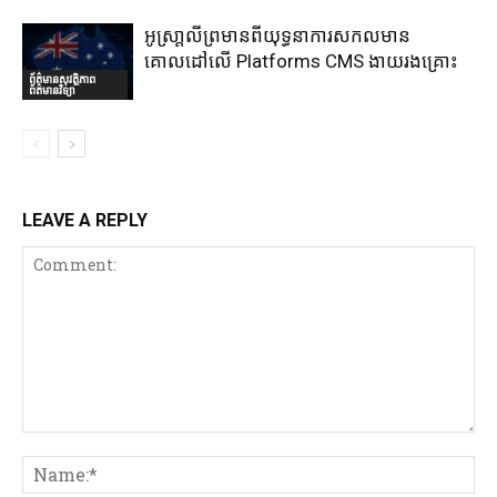
អូស្រា្តលីព្រមានពីយុទ្ធនាការសកលមាន
គោលដៅលើ Platforms CMS ងាយរងគ្រោះ
ព័ត៌មានសុវត្ថិភាព
ព័ត៌មានវិទ្យា
LEAVE A REPLY