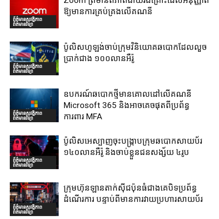
Zoom ព្រមានពីភាពងាយរងគ្រោះដែលអនុញ្ញាត
ឱ្យមានការគ្រប់គ្រងលើគណនី
ព័ត៌មានសុវត្ថិភាព
ព័ត៌មានវិទ្យា
ប៉ូលិសហូឡង់ចាប់ក្រុមវិនិយោគឆបោកដែលលួច
ប្រាក់ជាង ១០០លានអឺរ៉ូ
ព័ត៌មានសុវត្ថិភាព
ព័ត៌មានវិទ្យា
ឧបករណ៍ឆបោកថ្មីមានគោលដៅលើគណនី
Microsoft 365 និងអាចគេចផុតពីប្រព័ន្ធ
ព័ត៌មានសុវត្ថិភាព
ការពារ MFA
ព័ត៌មានវិទ្យា
ប៉ូលិសអេស្បាញចុះបង្រ្កាបក្រុមឆបោកសាយប័រ
១៤០លានអឺរ៉ូ និងចាប់ខ្លួនជនសង្ស័យ ៤រូប
ព័ត៌មានសុវត្ថិភាព
ព័ត៌មានវិទ្យា
ក្រុមហ៊ុនឡានតាក់ស៊ីជប៉ុនធំជាងគេបិទប្រព័ន្ធ
ដំណើរការ បន្ទាប់ពីមានការវាយប្រហារសាយប័រ
ព័ត៌មានសុវត្ថិភាព
ព័ត៌មានវិទ្យា