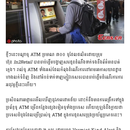
ថ្មីៗ​នេះ​បណ្តា​ទូ ATM ប្រមាណ ៣០០ ទូ​ដែល​ផលិត​ដោយ​ក្រុម
ហ៊ុន
In2Retail
​បាន​ចាប់​ផ្តើម​បង្ហាញ​សារ​ជូន​ដំណឹង​ទាក់ទង​នឹង​ព័ត៌មាន​បាត់​
ក្មេង។ រាល់​ទូ ATM ទាំង​អស់​ដែល​កំពុង​ដំណើរការ​នៅ​តាម​អាកាសយានដ្ឋាន
ហាង​លក់​ទំនិញ ​និង​នៅ​តំបន់​ទាក់ទាញ​ភ្ញៀវ​ទេសចរ​បាន​ចាប់​ផ្តើម​ដំណើរការ​ការ​
អនុវត្ត​ថ្មី​នេះ​ហើយ។
ប្រសិន​ណា​អាជ្ញាធរ​មើល​ឃើញ​នូវ​ភាព​ជោគជ័យ នោះ​ក៏​នឹង​មាន​ការ​ពង្រីក​ទៅ​ក្នុង​
ប្រព័ន្ធ​ទូ ATM ​ច្រើន​កន្លែង​ផ្សេង​ទៀត​ទូទាំង​ប្រទេស ហើយ​ហូឡង់​នឹង​ក្លាយ​ជា​
ប្រទេស​ដំបូង​ដែល​ប្រើប្រាស់​ទូ ATM ក្នុង​ការ​ជូន​សារ​ប្រុងប្រយ័ត្ន​ប្រភេទ​នេះ។