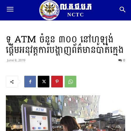
ល.គ.ជ.ប.ភ
NCTC
ទូ ATM ចំនួន ៣០០ ​នៅ​ហូឡង់
ផ្តើម​អនុវត្ត​ការ​បង្ហាញ​ព័ត៌មាន​បាត់​ក្មេង
June 8, 2019
0