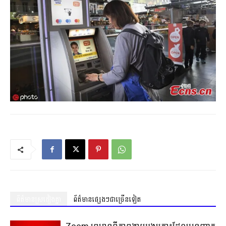
ព័ត៌មានស្រដៀងគ្នា
ព័ត៌មានផ្សេងៗជាច្រើនទៀត