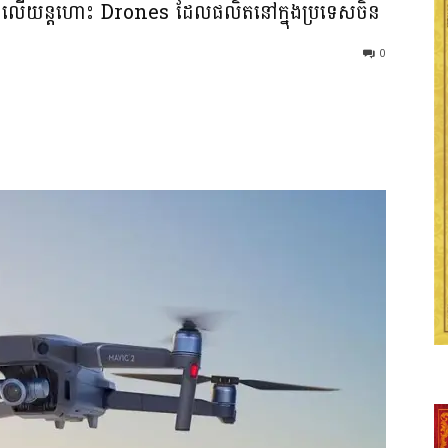
្ហានៅលើយន្តហោះ Drones ដែលផលិតនៅក្នុងប្រទេសចិន
0