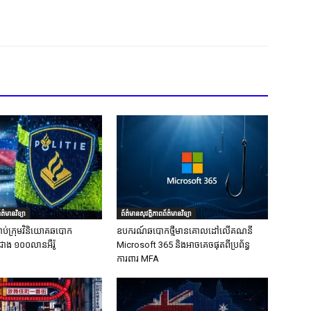
ត៌មានវិទ្យា
ព័ត៌មានសុវត្ថិភាពព័ត៌មានវិទ្យា
ាប់ក្រុមវិនិយោគឆបោក
ឧបករណ៍ឆបោកថ្មីមានគោលដៅលើគណនី
ជាង ១០០លានអឺរ៉ូ
Microsoft 365 និងអាចគេចផុតពីប្រព័ន្ធ
ការពារ MFA