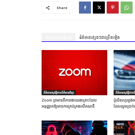
Share
ព័ត៌មានស្រដៀងគ្នា
ព័ត៌មានផ្សេងៗជាច្រើនទៀត
ព័ត៌មានសុវត្ថិភាពព័ត៌មានវិទ្យា
ព័ត៌មានសុវត្ថិភាពព័
Zoom ព្រមានពីភាពងាយរងគ្រោះដែល
ប៉ូលិសហូឡង់ច
អនុញ្ញាតឱ្យមានការគ្រប់គ្រងលើគណនី
ដែលលួចប្រាក់