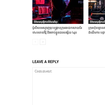
ព័ត៌មានសុវត្ថិភាពព័ត៌មានវិទ្យា
ព័ត៌មានសុវត្ថិភាពព័
ប៉ូលិសអេស្បាញចុះបង្រ្កាបក្រុមឆបោកសាយប័រ
ក្រុមហ៊ុនឡានតា
១៤០លានអឺរ៉ូ និងចាប់ខ្លួនជនសង្ស័យ ៤រូប
ដំណើរការ បន្
LEAVE A REPLY