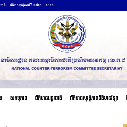
តរជាតិ
ព័ត៌មានសុវត្ថិភាពព័ត៌មានវិទ្យា
ឯកសារ
ើម
សកម្មភាព
ព័ត៌មានអន្តរជាតិ
ព័ត៌មានសុវត្ថិភាពព័ត៌មានវិទ្យា