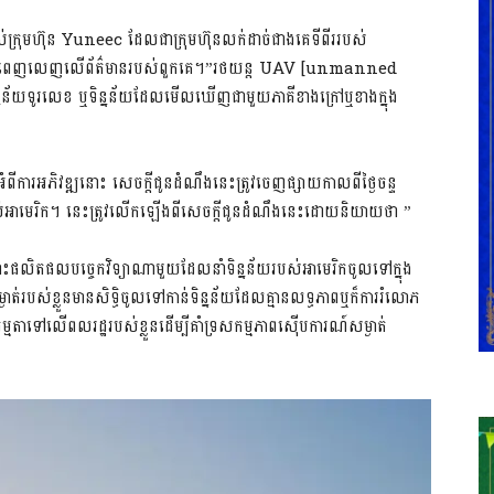
ក្រុមហ៊ុន Yuneec ដែលជាក្រុមហ៊ុនលក់ដាច់ជាងគេទីពីររបស់
គ្រប់គ្រងពេញលេញលើព័ត៌មានរបស់ពួកគេ។”រថយន្ត UAV [unmanned
ន័យទូរលេខ ឬទិន្នន័យដែលមើលឃើញជាមួយភាគីខាងក្រៅឬខាងក្នុង
ារអភិវឌ្ឍនោះ សេចក្តីជូនដំណឹងនេះត្រូវចេញផ្សាយកាលពីថ្ងៃចន្ទ
្ធរបស់អាមេរិក។ នេះត្រូវលើកឡើងពីសេចក្តីជូនដំណឹងនេះដោយនិយាយថា ”
ចំពោះផលិតផលបច្ចេកវិទ្យាណាមួយដែលនាំទិន្នន័យរបស់អាមេរិកចូលទៅក្នុង
្ងាត់របស់ខ្លួនមានសិទ្ធិចូលទៅកាន់ទិន្នន័យដែលគ្មានលទ្ធភាពឬក៏ការរំលោភ
ម្មតាទៅលើពលរដ្ឋរបស់ខ្លួនដើម្បីគាំទ្រសកម្មភាពស៊ើបការណ៍សម្ងាត់