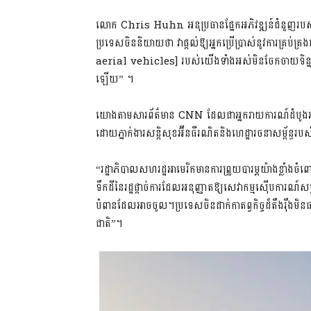
លោក Chris Huhn អនុប្រធានផ្នែកអភិវឌ្ឍន៍ជំនួញរបស់
ប្រទេសចិននិយាយថា វាផ្តល់ឱ្យអ្នកប្រើប្រាស់នូវការ
aerial vehicles] របស់យើងទាំងអស់មិនចែកចាយទិន្ន
ឡើយ” ។
យោងតាមសារព័ត៌មាន CNN ដែលជាអ្នករាយការណ៍ដំបូងអំពីក
ដោយភ្នាក់ងារសន្ដិសុខអ៊ីនធឺរណិតនិងហេដ្ឋារចនាសម្ព័ន
“រដ្ឋាភិបាលសហរដ្ឋអាមេរិកមានការព្រួយបារម្ភយ៉ាងខ្លាំង
ទឹកដីនៃរដ្ឋផ្តាច់ការដែលអនុញ្ញាតឱ្យសេវាកម្មស៊ើបការណ៍សម
បំពានដែលអាចចូល។ប្រទេសចិនដាក់កាតព្វកិច្ចដ៏តឹងរ៉ឹងមិនធ
ជាតិ”។