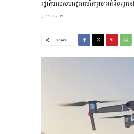
រដ្ឋាភិបាលសហរដ្ឋអាមេរិកព្រមានអំពីបញ
June 25, 2019
Share