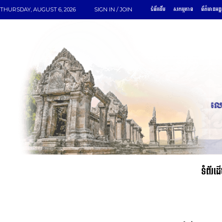
ទំព័រដើម
សកម្មភាព
ព័ត៌មានអន្
THURSDAY, AUGUST 6, 2026
SIGN IN / JOIN
ទំព័រដ