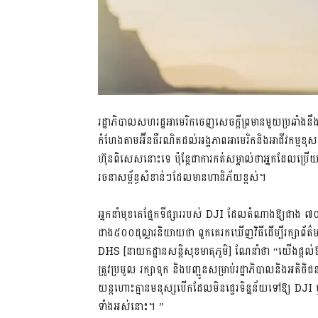
រដ្ឋាភិបាលសហរដ្ឋអាមេរិកចេញសេចក្តីព្រមានមួយប្រឆាំង
កំហែងតាមអ៊ីនធឺរណិតដល់អង្គភាពអាមេរិកនិងអាជីវកម្មខុស
ហ៊ុនពិសេសនោះទេ ប៉ុន្តែជាការកត់សម្គាល់ថាអ្នកដែលប្រ
រចនាសម្ព័ន្ធសំខាន់ៗដែលមានហានិភ័យខ្ពស់។
អ្នកនាំមុខគេផ្នែកទីផ្សាររបស់ DJI ដែលតំណាងឱ្យជាង ៧០
ជាង៥០០ដុល្លារនិយាយថា ពួកគេរកឃើញវិធីដើម្បីរក្សាព័ត៌ម
DHS [នាយកដ្ឋានសន្តិសុខមាតុភូមិ] ណែនាំថា “យើងផ្តល់
ត្រូវប្រមូល រក្សាទុក និងបញ្ជូនសម្រាប់រដ្ឋាភិបាលនិងអតិថិ
យន្តហោះគ្មានមនុស្សបើកដែលមិនផ្ទេរទិន្នន័យទៅឱ្យ D
ទាំងអស់នោះ។ ”