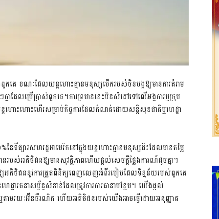
នឹងពួកគេ ខណៈដែលយន្តហោះគ្មានមនុស្សបើករបស់ចិនបង្កឱ្យមានការគំរាម
ៗគ្នាដែលប្រើប្រាស់ពួកគេ។ការព្រមាននេះមិនសំដៅទៅលើអង្គការឬក្រុម
ើយន្តហោះហោះហើរសម្រាប់កិច្ចការដែលកំណត់ដោយសន្តិសុខជាតិឬហេដ្ឋា
%នៃទីផ្សារសហរដ្ឋអាមេរិកនៅក្នុងយន្តហោះគ្មានមនុស្សជិះដែលមានតម្លៃ
ានរបស់អតិថិជនឱ្យមានសុវត្ថិភាពហើយផ្តល់សេចក្តីថ្លែងការណ៍ដូចគ្នា។
ឱ្យអតិថិជននូវការត្រួតពិនិត្យពេញលេញអំពីរបៀបដែលទិន្នន័យរបស់ពួកគេ
ជនហេដ្ឋារចនាសម្ព័ន្ធសំខាន់ដែលត្រូវការការធានាបន្ថែម។ យើងផ្តល់
JI ឬតាមរយៈអ៊ីនធឺរណិត ហើយអតិថិជនរបស់យើងអាចធ្វើដោយអនុញ្ញាត