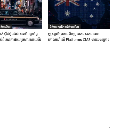
ត៌មានវិទ្យា
ព័ត៌មានសុវត្ថិភាពព័ត៌មានវិទ្យា
ក់ស៊ីជប៉ុនធំជាងគេបិទប្រព័ន្ធ
អូស្រា្តលីព្រមានពីយុទ្ធនាការសកលមាន
ទាប់ពីមានការវាយប្រហារសាយប័រ
គោលដៅលើ Platforms CMS ងាយរងគ្រោះ