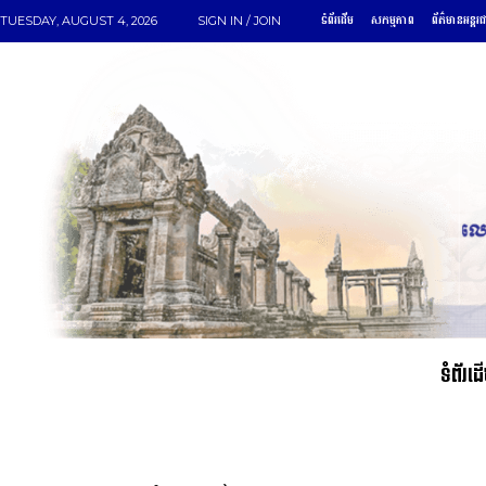
ទំព័រដើម
សកម្មភាព
ព័ត៌មានអន្តរ
TUESDAY, AUGUST 4, 2026
SIGN IN / JOIN
ទំព័រដ