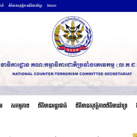
ជាតិ
ព័ត៌មានសុវត្ថិភាពព័ត៌មានវិទ្យា
ឯកសារ
ើម
សកម្មភាព
ព័ត៌មានអន្តរជាតិ
ព័ត៌មានសុវត្ថិភាពព័ត៌មានវិទ្យា