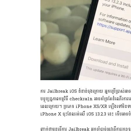
ការ Jailbreak iOS ជំនាន់​ចុង​ក្រោយ អ្នក​ប្រើប្រាស់​អាច​អន
បច្ចុប្បន្នភាព​កម្មវិធី​ checkra1n អាច​គាំទ្រ​តែ​ដំណើរ
ពេល​ក្រោយ។ ប្រភេទ iPhone XS/XR ឡើង​ទៅ​មិន​ទាន់​ត្រូ
iPhone X ចុះ​ដែល​រត់​លើ iOS 13.2.3 នេះ ទើប​អាច​ប
ញ្ជាក់​ថា​មុន​ធ្វើ​ការ Jailbreak អ្នក​ចាំ​បាច់​ត្រូវ​ធ្វើ​ការ​រក