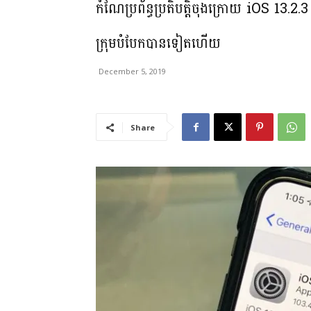
កំណែ​ប្រព័ន្ធ​ប្រតិបត្តិ​ចុងក្រោយ iOS 13.2.3 រប
ក្រុម​បំបែក​បាន​ទៀត​ហើយ
December 5, 2019
Share