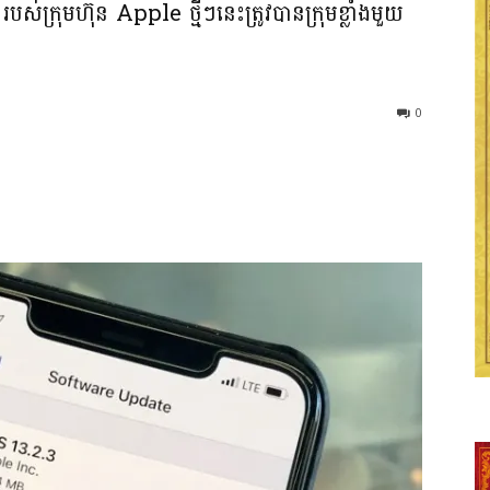
ស់​ក្រុមហ៊ុន Apple ថ្មីៗ​នេះ​ត្រូវ​បាន​ក្រុម​ខ្លាំង​មួយ​
0