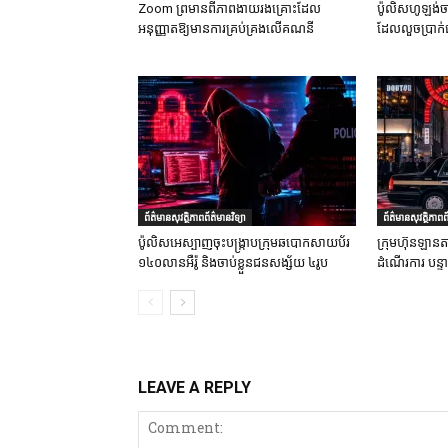
Zoom ព្រមានពីភាពងាយរងគ្រោះដែល
ប៉ូលិសហូឡង់ច
អនុញ្ញាតឱ្យមានការគ្រប់គ្រងលើគណនី
ដែលលួចប្រាក់
ព័ត៌មានសុវត្ថិភាពព័ត៌មានវិទ្យា
ព័ត៌មានសុវត្ថិភាពព័
ប៉ូលិសអេស្បាញចុះបង្រ្កាបក្រុមឆបោកសាយប័រ
ក្រុមហ៊ុនឡានតា
១៤០លានអឺរ៉ូ និងចាប់ខ្លួនជនសង្ស័យ ៤រូប
ដំណើរការ បន្
LEAVE A REPLY