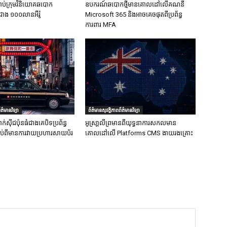
ាប់ក្រុមវិនិយោគឆបោក
ឧបករណ៍ឆបោកថ្មីមានគោលដៅលើគណនី
ជាង ១០០លានអឺរ៉ូ
Microsoft 365 និងអាចគេចផុតពីប្រព័ន្ធ
ការពារ MFA
ត៌មានវិទ្យា
ព័ត៌មានសុវត្ថិភាពព័ត៌មានវិទ្យា
ក់ស៊ីជប៉ុនធំជាងគេបិទប្រព័ន្ធ
អូស្រា្តលីព្រមានពីយុទ្ធនាការសកលមាន
ទាប់ពីមានការវាយប្រហារសាយប័រ
គោលដៅលើ Platforms CMS ងាយរងគ្រោះ