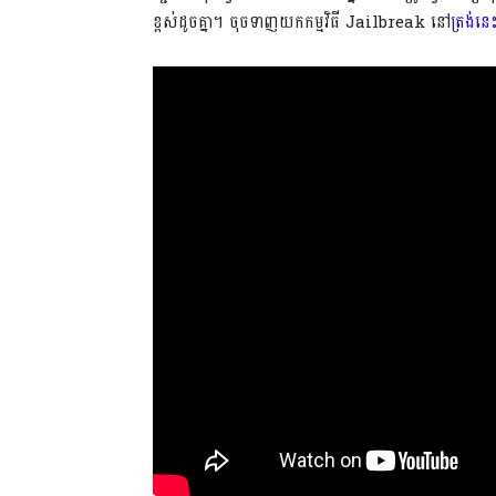
ខ្ពស់​ដូច​គ្នា។ ចុច​ទាញ​យក​កម្មវិធី Jailbreak នៅ​
ត្រង់​នេ