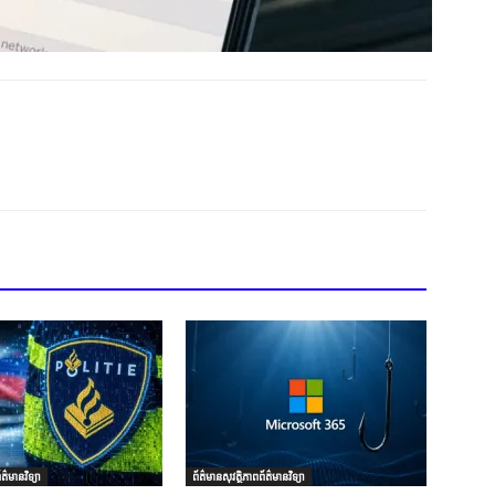
ត៌មានវិទ្យា
ព័ត៌មានសុវត្ថិភាពព័ត៌មានវិទ្យា