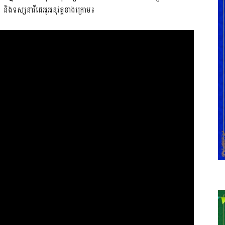
ះ
និង​ទស្សនា​វីដេអូ​អនុវត្ត​ខាង​ក្រោម៖