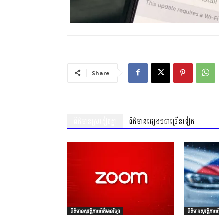
Share
ព័ត៌មានស្រដៀងគ្នា
ព័ត៌មានផ្សេងៗជាច្រើនទៀត
ព័ត៌មានសុវត្ថិភាពព័ត៌មានវិទ្យា
ព័ត៌មានសុវត្ថិភាពព័