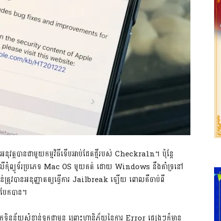
ុវត្ត​បាន​ជាមួយ​កម្មវិធី​ទើប​អាប់ដែត​ថ្មី​របស់ Checkra1n។ ប៉ុន្តែ​
ការ​លើ​កុំព្យូទ័រ​ប្រភេទ Mac OS មួយ​គត់ ដោយ Windows នឹង​គាំទ្រ​នៅ​
វ​បាន​អនុញ្ញាត​ឲ្យ​ធ្វើ​ការ Jailbreak ឡើយ ពោល​គឺ​ចាប់​ពី
ំបែក​បាន។
្សា​ទុក​ទិន្នន័យ​សំខាន់​ទុក​ជា​មុន ព្រោះ​ហានិភ័យ​នៃ​ការ​ Error ផ្សេងៗ​ក៏​មាន​